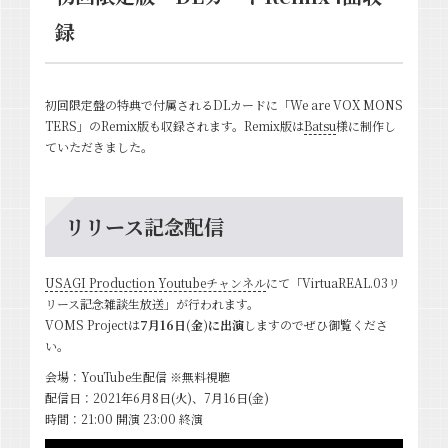
録
初回限定盤の特典で付属されるDLカードに「We are VOX MONS
TERS」のRemix版も収録されます。Remix版は
Batsu
様に制作し
ていただきました。
リリース記念配信
USAGI Production Youtubeチャンネル
にて「VirtuaREAL.03リ
リース記念雑談生放送」が行われます。
VOMS Projectは
7月16日(金)に出演
しますのでぜひ御覧くださ
い。
会場：YouTube生配信 ※無料視聴
配信日：2021年6月8日(火)、7月16日(金)
時間：21:00 開演 23:00 終演