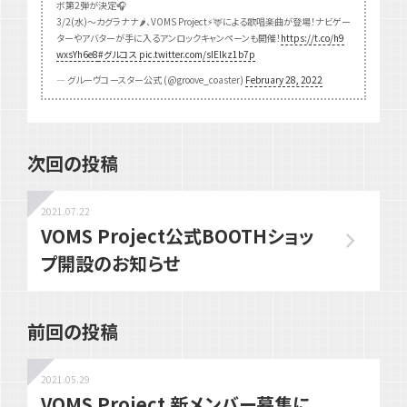
ボ第2弾が決定🎧
3/2(水)～カグラナナ🌶、VOMS Project⚡️🦌による歌唱楽曲が登場！ナビゲー
ターやアバターが手に入るアンロックキャンペーンも開催！
https://t.co/h9
wxsYh6e8
#グルコス
pic.twitter.com/sIElkz1b7p
— グルーヴコースター公式 (@groove_coaster)
February 28, 2022
次回の投稿
2021.07.22
VOMS Project公式BOOTHショッ
プ開設のお知らせ
前回の投稿
2021.05.29
VOMS Project 新メンバー募集に