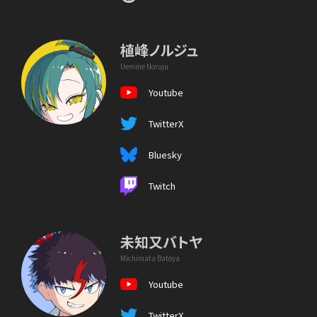
植峰ノルジュ
Uemine Noruju
Youtube
TwitterX
Bluesky
Twitch
未知又バトヤ
Michimata Batoya
Youtube
TwitterX