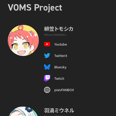
VOMS Project
緋笠トモシカ
Hikasa Tomoshika
Youtube
TwitterX
Bluesky
Twitch
pixivFANBOX
羽渦ミウネル