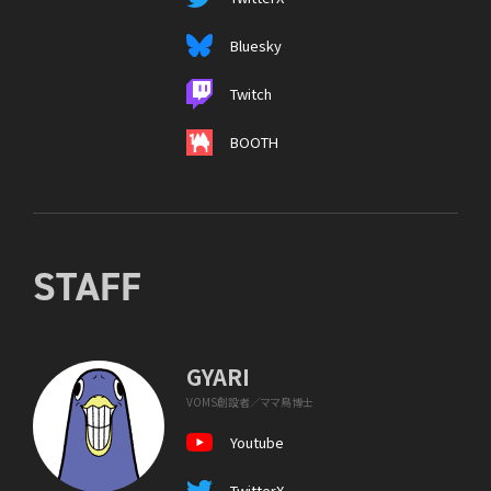
Bluesky
Twitch
BOOTH
STAFF
GYARI
VOMS創設者／ママ鳥博士
Youtube
TwitterX