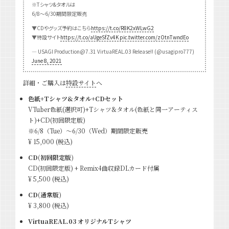
※Tシャツ&タオルは
6/8〜6/30期間限定販売
▼CDやグッズ予約はこちら
https://t.co/R8K2xWLwG2
▼特設サイト
https://t.co/aUgeSfZv4K
pic.twitter.com/zOtnTwndEo
— USAGI Production@7.31 VirtuaREAL.03 Release!! (@usagipro777)
June 8, 2021
詳細・ご購入は
特設サイト
へ
色紙+Tシャツ&タオル+CDセット
VTuber色紙(選択可)+Tシャツ&タオル(色紙と同一アーティス
ト)+CD(初回限定版)
※6/8（Tue）〜6/30（Wed）期間限定販売
¥ 15,000
(税込)
CD(初回限定版)
CD(初回限定版) + Remix4曲収録DLカード付属
¥ 5,500 (税込)
CD(通常版)
¥ 3,800 (税込)
VirtuaREAL.03 オリジナルTシャツ