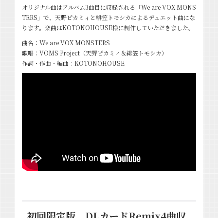
オリジナル曲はアルバム3曲目に収録される「We are VOX MONS
TERS」で、天野ピカミィと緋笠トモシカによるデュエット曲にな
ります。楽曲はKOTONOHOUSE様に制作していただきました。
曲名：We are VOX MONSTERS
歌唱：VOMS Project（天野ピカミィ＆緋笠トモシカ）
作詞・作曲・編曲：KOTONOHOUSE
初回限定版 DLカードRemix4曲収