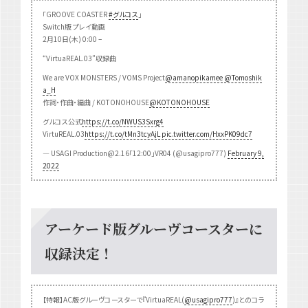
「GROOVE COASTER
#グルコス
」
Switch版 プレイ動画
2月10日(木) 0:00 –
“VirtuaREAL.03”収録曲
We are VOX MONSTERS / VOMS Project
@amanopikamee
@Tomoshik
a_H
作詞・作曲・編曲 / KOTONOHOUSE
@KOTONOHOUSE
グルコス公式
https://t.co/NWUS3Sxrg4
VirtuREAL.03
https://t.co/tMn3tcyAjL
pic.twitter.com/HxxPK09dc7
— USAGI Production@2.16「12:00」VR04 (@usagipro777)
February 9,
2022
アーケード版グルーヴコースターに
収録決定！
【特報】AC版グルーヴコースターで『VirtuaREAL(
@usagipro777
)』とのコラ