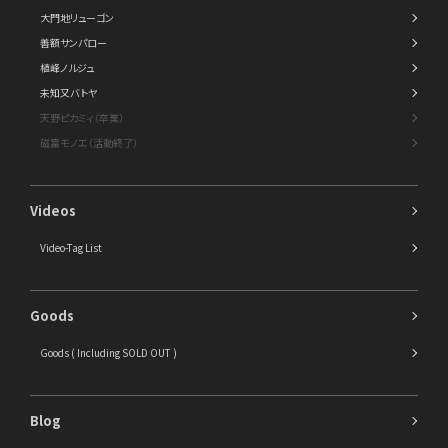
大門地リューゴン
善額サンパロー
植峰ノルジュ
未知又バトヤ
天野ピカミィ（卒業）
磁富モノエ（活動終了）
Videos
Video-Tag List
Goods
Goods ( Including SOLD OUT )
Blog