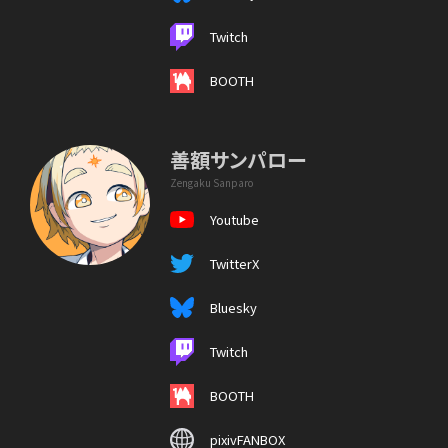
Twitch
BOOTH
善額サンパロー
Zengaku Sanparo
Youtube
TwitterX
Bluesky
Twitch
BOOTH
pixivFANBOX