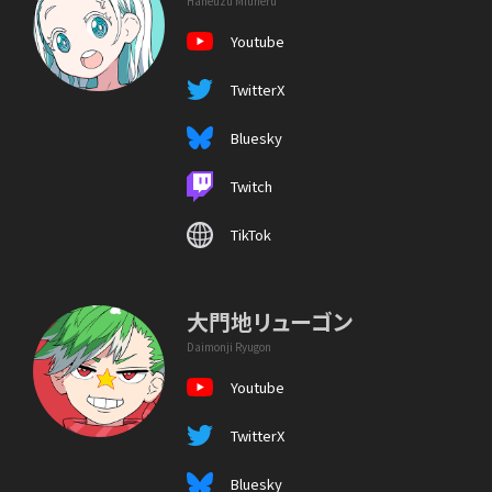
Haneuzu Miuneru
Youtube
TwitterX
Bluesky
Twitch
TikTok
大門地リューゴン
Daimonji Ryugon
Youtube
TwitterX
Bluesky