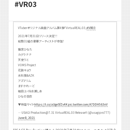
#VR03
VTuberオリジナル楽曲アルバム第4弾「VirtuaREAL.03」
#VR03
2021年7月31日リリース決定！！
総勢31組の豪華アーティストが参加！
猫宮ひなた
カグラナナ
天使うと
VOMS Project
花鋏キョウ
水科葵&AZK
アズマリム
ますかれーど
結目ユイ&水瀬しあ
ひなの羽衣
▼特設サイト
https://t.co/aUgeSfZv4K
pic.twitter.com/A7DDH563nV
— USAGI Production@7.31 VirtuaREAL.03 Release!! (@usagipro777)
June 8, 2021