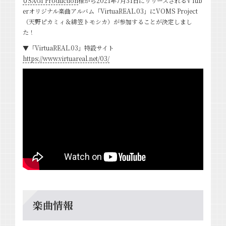
USAGI Production
様から2021年7月31日にリリースされるVTub
erオリジナル楽曲アルバム「VirtuaREAL.03」にVOMS Project
（天野ピカミィ＆緋笠トモシカ）が参加することが決定しまし
た！
▼「VirtuaREAL.03」特設サイト
https://www.virtuareal.net/03/
楽曲情報