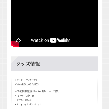
グッズ情報
【グッズラインナップ】
VirtuaREAL.03
#VR03
・CD初回限定版 (Remix4曲DLカード付属)
・Tシャツ (選択可)
・タオル (選択可)
・オフィシャルパンフレット