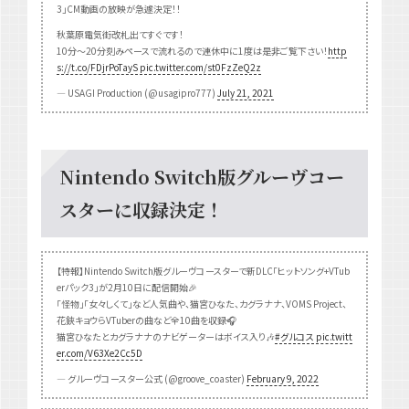
3」CM動画の放映が急遽決定！！
秋葉原電気街改札出てすぐです！
10分〜20分刻みペースで流れるので連休中に1度は是非ご覧下さい！
http
s://t.co/FDjrPoTayS
pic.twitter.com/st0FzZeQ2z
— USAGI Production (@usagipro777)
July 21, 2021
Nintendo Switch版グルーヴコー
スターに収録決定！
【特報】Nintendo Switch版グルーヴコースターで新DLC「ヒットソング+VTub
erパック3」が2月10日に配信開始🎉
「怪物」「女々しくて」など人気曲や、猫宮ひなた、カグラナナ、VOMS Project、
花鋏キョウらVTuberの曲など全10曲を収録🎧
猫宮ひなたとカグラナナのナビゲーターはボイス入り🎶
#グルコス
pic.twitt
er.com/V63Xe2Cc5D
— グルーヴコースター公式 (@groove_coaster)
February 9, 2022