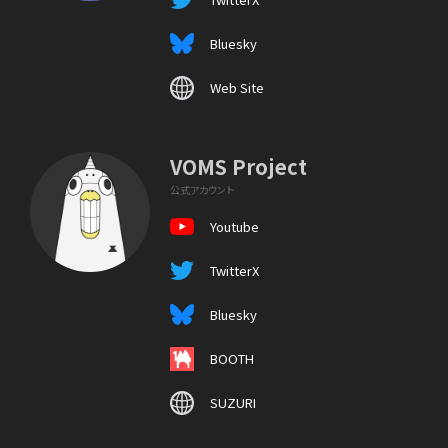
Bluesky
Web Site
VOMS Project
公式アカウント
Youtube
TwitterX
Bluesky
BOOTH
SUZURI