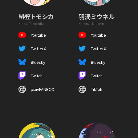
緋笠トモシカ
羽渦ミウネル
Hikasa Tomoshika
Haneuzu Miuneru
Youtube
Youtube
TwitterX
TwitterX
Bluesky
Bluesky
Twitch
Twitch
pixivFANBOX
TikTok