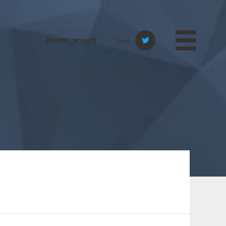
#voms_project
Share