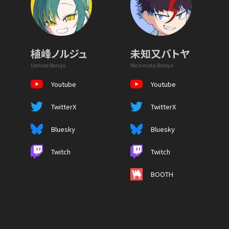
植峰ノルジュ
未知又バトヤ
Uemine Noruju
Michimata Batoya
Youtube
Youtube
TwitterX
TwitterX
Bluesky
Bluesky
Twitch
Twitch
BOOTH