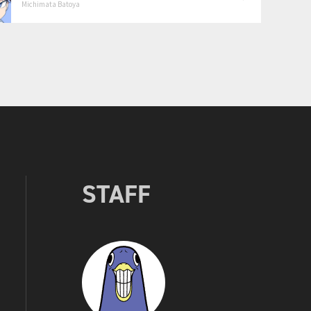
Michimata Batoya
STAFF