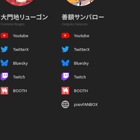
大門地リューゴン
善額サンパロー
Daimonji Ryugon
Zengaku Sanparo
Youtube
Youtube
TwitterX
TwitterX
Bluesky
Bluesky
Twitch
Twitch
BOOTH
BOOTH
pixivFANBOX