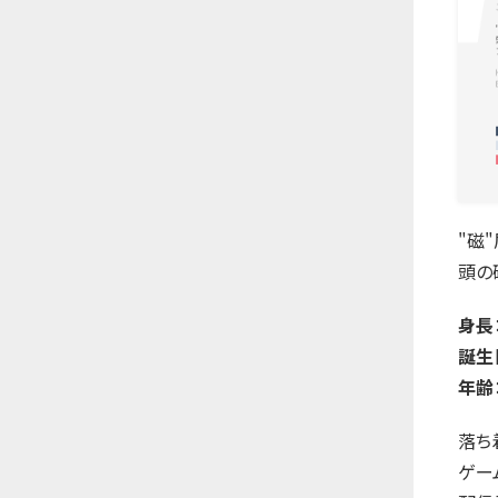
"磁
頭の
身長
誕生
年齢
落ち
ゲー