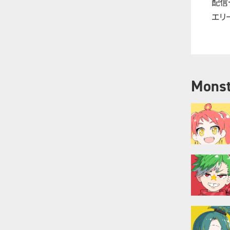
配信
エリ
Monst