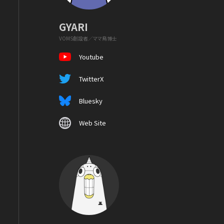
GYARI
VOMS創設者／ママ鳥博士
Youtube
TwitterX
Bluesky
Web Site