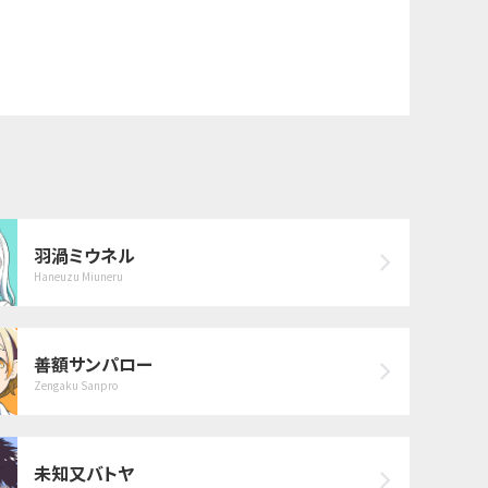
羽渦ミウネル
Haneuzu Miuneru
善額サンパロー
Zengaku Sanpro
未知又バトヤ