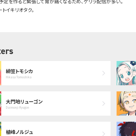
予定を作ると緊張して胃が痛くなるため、ゲリラ配信が多い。
ートイキリオタク。
ers
緋笠トモシカ
Hikasa Tomoshika
大門地リューゴン
Daimonji Ryugon
植峰ノルジュ