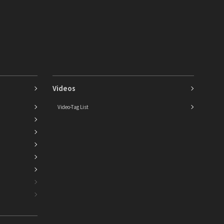
Videos
Video-Tag List