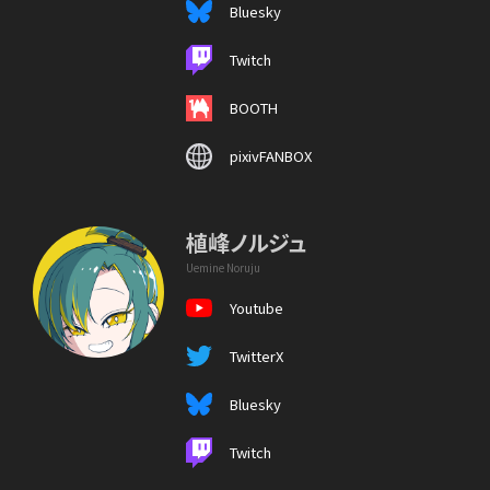
Bluesky
Twitch
BOOTH
pixivFANBOX
植峰ノルジュ
Uemine Noruju
Youtube
TwitterX
Bluesky
Twitch