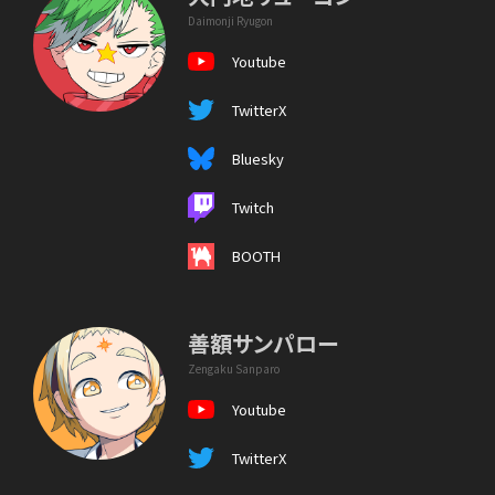
Daimonji Ryugon
Youtube
TwitterX
Bluesky
Twitch
BOOTH
善額サンパロー
Zengaku Sanparo
Youtube
TwitterX