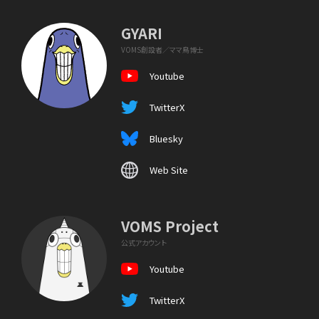
GYARI
VOMS創設者／ママ鳥博士
Youtube
TwitterX
Bluesky
Web Site
VOMS Project
公式アカウント
Youtube
TwitterX