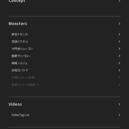
Concept
Monsters
緋笠トモシカ
羽渦ミウネル
大門地リューゴン
善額サンパロー
植峰ノルジュ
未知又バトヤ
天野ピカミィ（卒業）
磁富モノエ（活動終了）
Videos
Video-Tag List