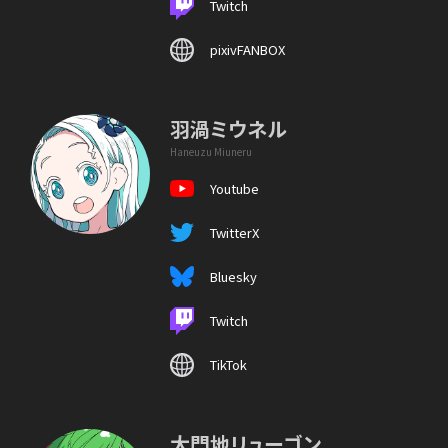
Twitch
pixivFANBOX
羽渦ミウネル
Haneuzu Miuneru
Youtube
TwitterX
Bluesky
Twitch
TikTok
大門地リューゴン