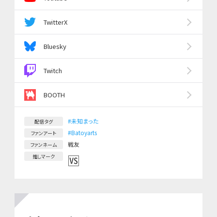
TwitterX
Bluesky
Twitch
BOOTH
#未知まった
配信タグ
#Batoyarts
ファンアート
戦友
ファンネーム
🆚
推しマーク