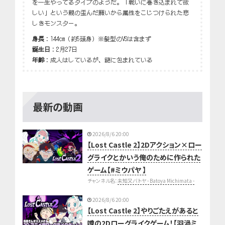
を一生やってるタイプのようだ。「戦いに巻き込まれて欲
しい」という親の歪んだ願いから属性をこじつけられた悲
しきモンスター。
身長
：144cm（約5頭身）※髪型のVSは含まず
誕生日
：2月27日
年齢
：成人はしているが、謎に包まれている
最新の動画
2026/8/6 20:00
【Lost Castle 2】2Dアクション×ロー
グライクとかいう俺のために作られた
ゲーム【#ミウパヤ 】
チャンネル名：
未知又バトヤ - Batoya Michimata -
2026/8/6 20:00
【Lost Castle 2】やりごたえがあると
噂の2Dローグライクゲーム！【羽渦ミ