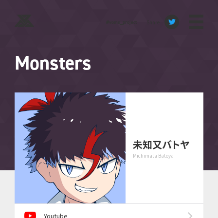
Share
#voms_project
Monsters
未知又バトヤ
Michimata Batoya
Youtube