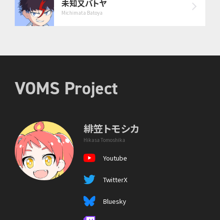
未知又バトヤ
Michimata Batoya
VOMS Project
緋笠トモシカ
Hikasa Tomoshika
Youtube
TwitterX
Bluesky