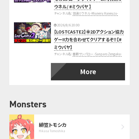
ウネル/ #ミウパヤ 】
チャンネル名：
羽渦ミウネル -Miuneru Haneuzu-
2026/8/6 20:00
【LOSTCASTE2】🌞2Dアクション協力
ゲー!!力を合わせてクリアするぞ‼【#
ミウパヤ】
チャンネル名：
善額サンパロー -Sanparo Zengaku-
More
Monsters
緋笠トモシカ
Hikasa Tomoshika