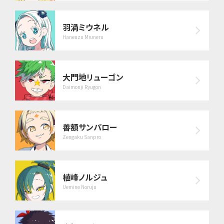
羽渦ミウネル
Haneuzu Miuneru
大門地リューゴン
Daimonji Ryugon
善額サンパロー
Zengaku Sanpro
植峰ノルジュ
Uemine Noruju