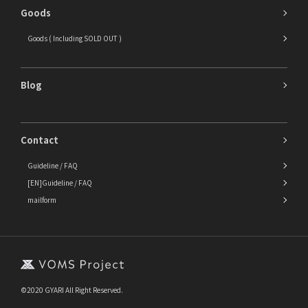
Goods
Goods ( Including SOLD OUT )
Blog
Contact
Guideline / FAQ
[EN]Guideline / FAQ
mailform
©2020 GYARI All Right Reserved.