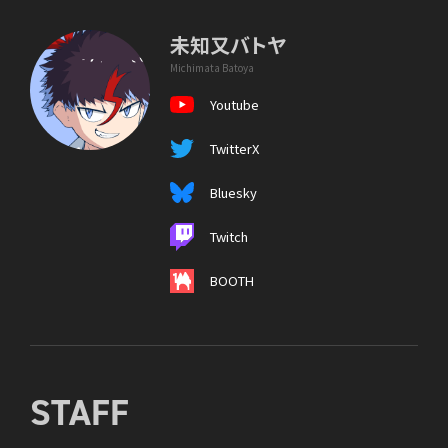
未知又バトヤ
Michimata Batoya
Youtube
TwitterX
Bluesky
Twitch
BOOTH
STAFF