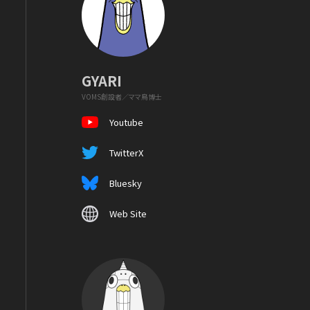
GYARI
VOMS創設者／ママ鳥博士
Youtube
TwitterX
Bluesky
Web Site