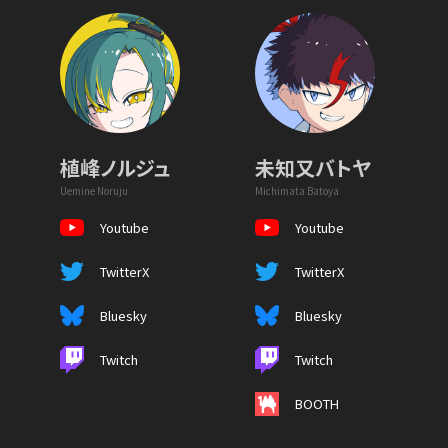
植峰ノルジュ
未知又バトヤ
Uemine Noruju
Michimata Batoya
Youtube
Youtube
TwitterX
TwitterX
Bluesky
Bluesky
Twitch
Twitch
BOOTH