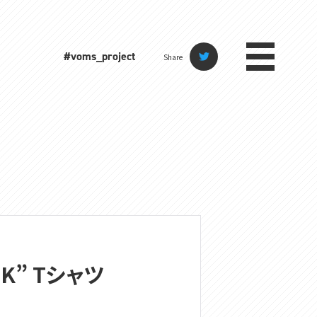
#voms_project
Share
RK” Tシャツ