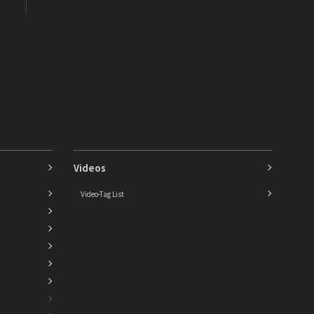
Videos
Video-Tag List