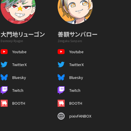
大門地リューゴン
善額サンパロー
Daimonji Ryugon
Zengaku Sanparo
Youtube
Youtube
TwitterX
TwitterX
Bluesky
Bluesky
Twitch
Twitch
BOOTH
BOOTH
pixivFANBOX