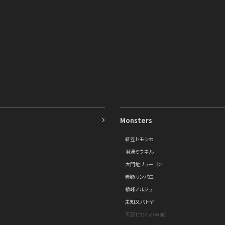
Monsters
緋笠トモシカ
羽渦ミウネル
大門地リューゴン
善額サンパロー
植峰ノルジュ
未知又バトヤ
天野ピカミィ（卒業）