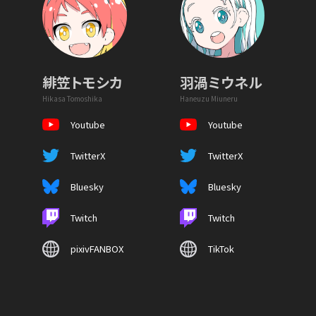
緋笠トモシカ
羽渦ミウネル
Hikasa Tomoshika
Haneuzu Miuneru
Youtube
Youtube
TwitterX
TwitterX
Bluesky
Bluesky
Twitch
Twitch
pixivFANBOX
TikTok