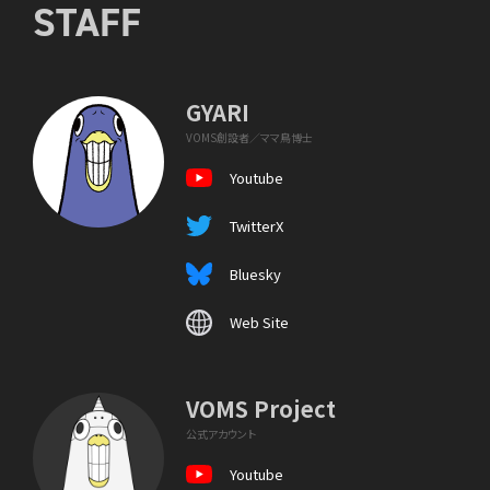
STAFF
GYARI
VOMS創設者／ママ鳥博士
Youtube
TwitterX
Bluesky
Web Site
VOMS Project
公式アカウント
Youtube