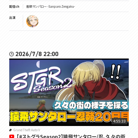
配信ch
善額サンパロー -Sanparo Zengaku-
出演
2026/7/8 22:00
4:55:33
Grand Theft Auto V
【#ストグラSeason2】猿飛サンタロー/忍、久々の街