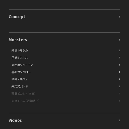
Concept
Monsters
緋笠トモシカ
羽渦ミウネル
大門地リューゴン
善額サンパロー
植峰ノルジュ
未知又バトヤ
天野ピカミィ（卒業）
磁富モノエ（活動終了）
Videos