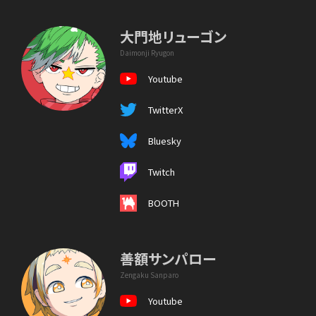
大門地リューゴン
Daimonji Ryugon
Youtube
TwitterX
Bluesky
Twitch
BOOTH
善額サンパロー
Zengaku Sanparo
Youtube