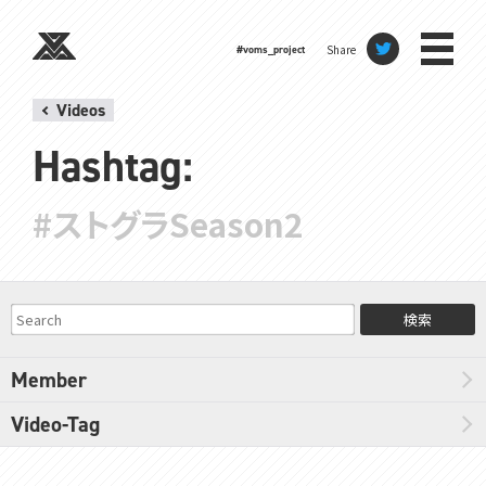
Share
#voms_project
Videos
Hashtag:
#ストグラSeason2
検索
Member
Video-Tag