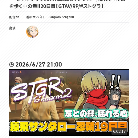
を歩く…の巻!!20日目【GTAV/RP/#ストグラ】
配信ch
善額サンパロー -Sanparo Zengaku-
出演
2026/6/27 21:00
6:02:17