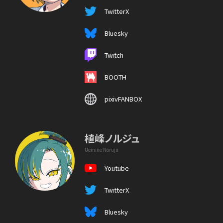
TwitterX
Bluesky
Twitch
BOOTH
pixivFANBOX
植峰ノルジュ
Uemine Noruju
Youtube
TwitterX
Bluesky