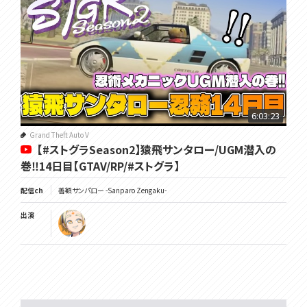
6:03:23
Grand Theft Auto V
【#ストグラSeason2】猿飛サンタロー/UGM潜入の
巻‼14日目【GTAV/RP/#ストグラ】
配信ch
善額サンパロー -Sanparo Zengaku-
出演