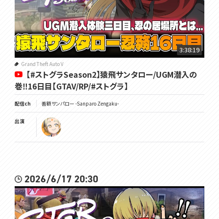
3:38:19
Grand Theft Auto V
【#ストグラSeason2】猿飛サンタロー/UGM潜入の
巻‼16日目【GTAV/RP/#ストグラ】
配信ch
善額サンパロー -Sanparo Zengaku-
出演
2026/6/17 20:30