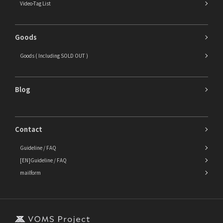
Video-Tag List
Goods
Goods ( Including SOLD OUT )
Blog
Contact
Guideline / FAQ
[EN]Guideline / FAQ
mailform