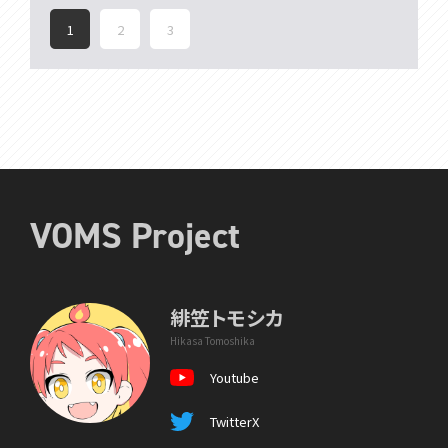
1
2
3
VOMS Project
緋笠トモシカ
Hikasa Tomoshika
Youtube
TwitterX