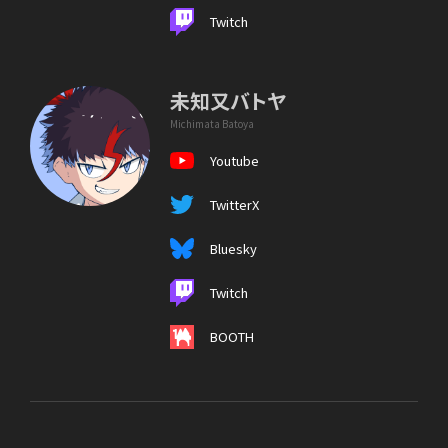
Twitch
未知又バトヤ
Michimata Batoya
Youtube
TwitterX
Bluesky
Twitch
BOOTH