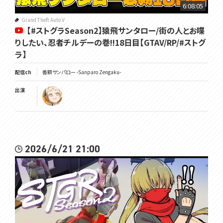
6:08:05
Grand Theft Auto V
【#ストグラSeason2】猿飛サンタロー/街の人とお喋
りしたい、忍者チルデーの巻!!18日目【GTAV/RP/#ストグ
ラ】
配信ch
善額サンパロー -Sanparo Zengaku-
出演
2026/6/21 21:00