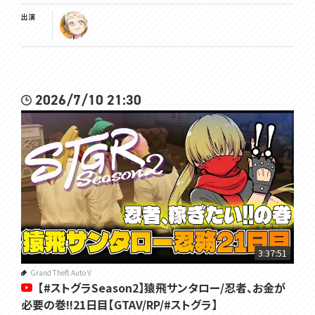
出演
2026/7/10 21:30
3:37:51
Grand Theft Auto V
【#ストグラSeason2】猿飛サンタロー/忍者、お金が
必要の巻!!21日目【GTAV/RP/#ストグラ】