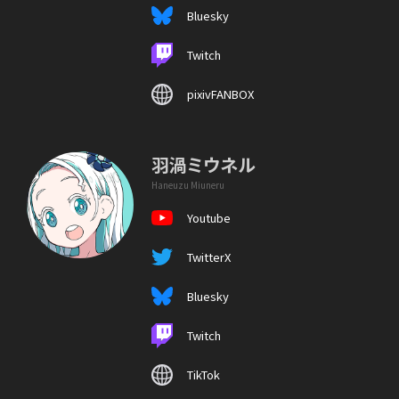
Bluesky
Twitch
pixivFANBOX
羽渦ミウネル
Haneuzu Miuneru
Youtube
TwitterX
Bluesky
Twitch
TikTok