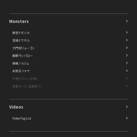
Monsters
緋笠トモシカ
羽渦ミウネル
大門地リューゴン
善額サンパロー
植峰ノルジュ
未知又バトヤ
天野ピカミィ（卒業）
磁富モノエ（活動終了）
Videos
Video-Tag List