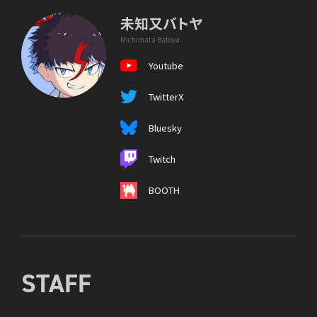
未知又バトヤ
Michimata Batoya
Youtube
TwitterX
Bluesky
Twitch
BOOTH
STAFF