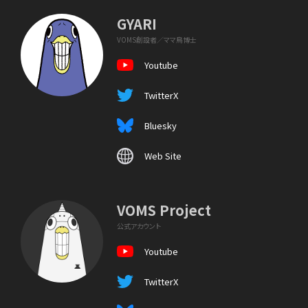
GYARI
VOMS創設者／ママ鳥博士
Youtube
TwitterX
Bluesky
Web Site
VOMS Project
公式アカウント
Youtube
TwitterX