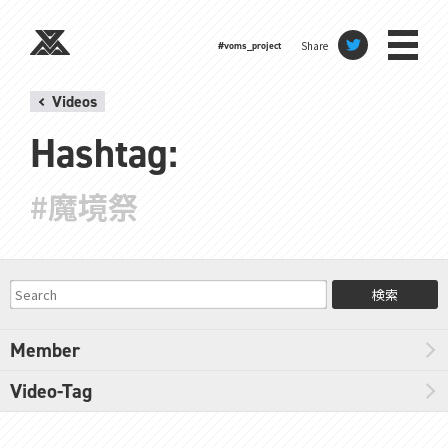
Share
#voms_project
Videos
Hashtag:
#魔境祭
検索
Member
Video-Tag