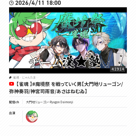
2026/4/11 18:00
4:19:14
雀魂‐じゃんたま‐
【雀魂 】#魔境祭 を戦っていく男【大門地リューゴン/
弥神奏羽/神宮司雨音/あさはねむゐ】
配信ch
大門地リューゴン・Ryugon Daimonji
出演