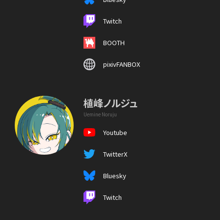
Twitch
BOOTH
pixivFANBOX
植峰ノルジュ
Uemine Noruju
Youtube
TwitterX
Bluesky
Twitch