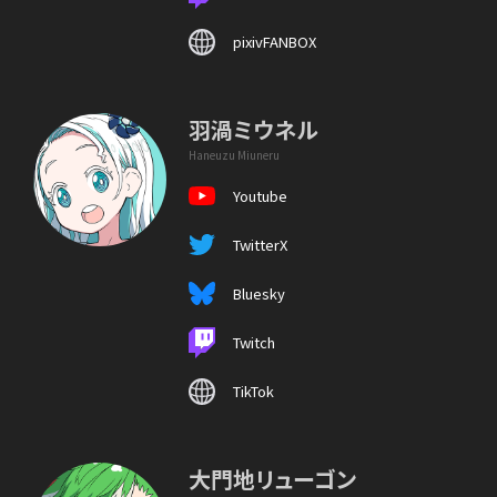
pixivFANBOX
羽渦ミウネル
Haneuzu Miuneru
Youtube
TwitterX
Bluesky
Twitch
TikTok
大門地リューゴン