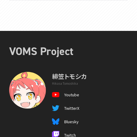
VOMS Project
緋笠トモシカ
Hikasa Tomoshika
Youtube
TwitterX
Bluesky
Twitch