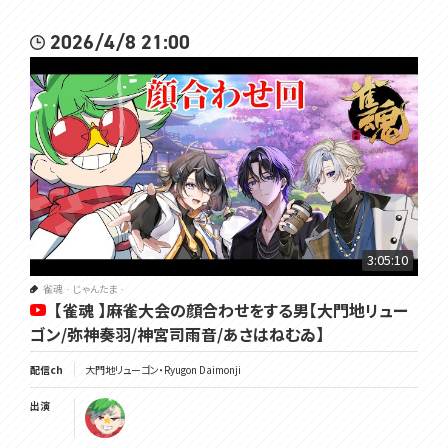
2026/4/8 21:00
3:05:10
雀魂‐じゃんたま‐
【雀魂 】麻雀大会の顔合わせをする男【大門地リュー
ゴン/弥神奏羽/神宮司雨音/あさはねむゐ】
配信ch
大門地リューゴン・Ryugon Daimonji
出演