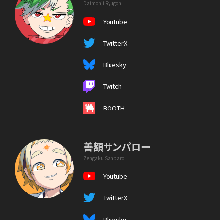
Daimonji Ryugon
Youtube
TwitterX
Bluesky
Twitch
BOOTH
善額サンパロー
Zengaku Sanparo
Youtube
TwitterX
Bluesky