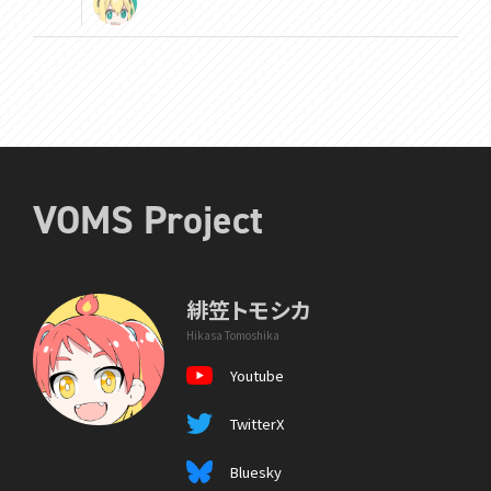
VOMS Project
緋笠トモシカ
Hikasa Tomoshika
Youtube
TwitterX
Bluesky