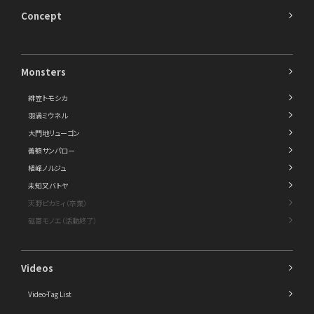
Concept
Monsters
緋笠トモシカ
羽渦ミウネル
大門地リューゴン
善額サンパロー
植峰ノルジュ
未知又バトヤ
天野ピカミィ（卒業）
磁富モノエ（活動終了）
Videos
Video-Tag List