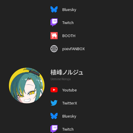
Bluesky
Twitch
BOOTH
pixivFANBOX
植峰ノルジュ
Uemine Noruju
Youtube
TwitterX
Bluesky
Twitch