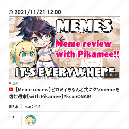
2021/11/21 12:00
1:04:05
企画
【Meme review】ピカミィちゃんと共にクソmemeを
嗜む週末【with Pikamee】#ksonONAIR
配信ch
kson ONAIR
出演