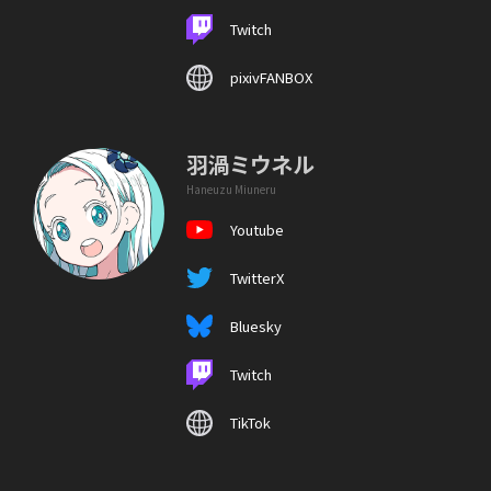
Twitch
pixivFANBOX
羽渦ミウネル
Haneuzu Miuneru
Youtube
TwitterX
Bluesky
Twitch
TikTok