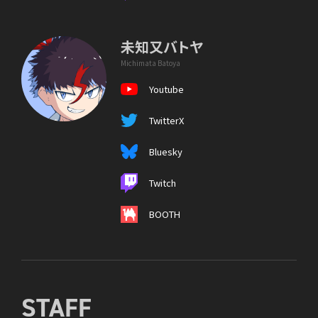
未知又バトヤ
Michimata Batoya
Youtube
TwitterX
Bluesky
Twitch
BOOTH
STAFF