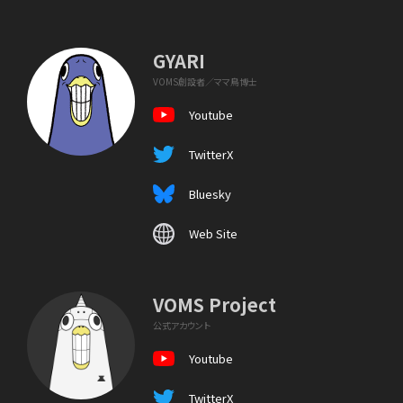
GYARI
VOMS創設者／ママ鳥博士
Youtube
TwitterX
Bluesky
Web Site
VOMS Project
公式アカウント
Youtube
TwitterX