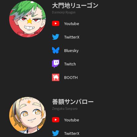
大門地リューゴン
Daimonji Ryugon
Youtube
TwitterX
Bluesky
Twitch
BOOTH
善額サンパロー
Zengaku Sanparo
Youtube
TwitterX