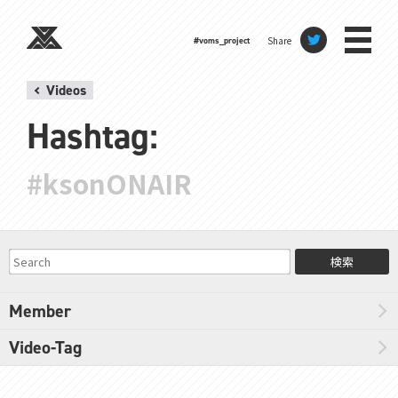
Share
#voms_project
Videos
Hashtag:
#ksonONAIR
検索
Member
Video-Tag