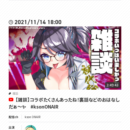
2021/11/14 18:00
3:49:43
雑談
【雑談】コラボたくさんあったね！裏話などのおはなし
だぁ～✨ #ksonONAIR
配信ch
kson ONAIR
出演