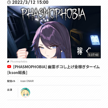
2022/3/12 15:00
5:37:43
Phasmophobia
[PHASMOPHOBIA] 幽霊ボコし上げ金稼ぎターイム
[kson総長]
配信ch
kson ONAIR
出演