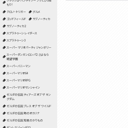
クラッシュ・バンディクー ブッとび3段
もり！
クロノ・トリガー
グルメ
ゴッドフィールド
サブノーティカ
サブノーティカ２
スプラトゥーン レイダース
スプラトゥーン3
スーパー マリオパーティ ジャンボリー
スーパーダンガンロンパ2 さよなら
絶望学園
スーパーバニーマン
スーパーマリオ64
スーパーマリオRPG
スーパーマリオサンシャイン
ゼルダの伝説 ティアーズ オブ ザ キン
グダム
ゼルダの伝説 ブレス オブ ザ ワイルド
ゼルダの伝説 時のオカリナ
ゼルダの伝説 知恵のかりもの
ゼンレスゾーンゼロ