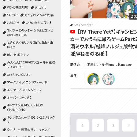
VOMS開発現場
Witch It
YAPYAP
あつまれ どうぶつの森
2:0
お絵かき
かまいたちの夜×3
RV There Yet?
【RV There Yet?】キャンピ
ちっぴーとのっぽー なかよしコンビ
のわくわく工場
カーでおうちに帰るゲームPart
ときめきメモリアル Girl's Side 4th
渦ミウネル/植峰ノルジュ/餅付
Heart
ぽ/#ねるのるぽ 】
ぽこ あ ポケモン
みんな大好き塊魂アンコール＋ 王様
配信ch
羽渦ミウネル -Miuneru Haneuzu-
プチメモリー
めっちゃカメレオン
出演
アークナイツ：エンドフィールド
エスケープ フロム ダッコフ
オーバーウォッチ 2
キャプテン翼 RISE OF NEW
CHAMPIONS
キングダムハーツHD1.5+2.5リミック
ス
1
2
3
4
クアリー～悪夢のサマーキャンプ