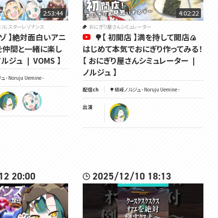
2:53:44
4:02:22
コル：スターレゾナンス
おにぎり屋さんシミュレーター
タレゾ 】絶対面白いアニ
🌳【 初開店 】満を持して開店🍙
Gを仲間と一緒に楽し
はじめて本気でおにぎり作ってみる！
ルジュ ❘ VOMS 】
【 おにぎり屋さんシミュレーター ❘
ノルジュ 】
- Noruju Uemine -
配信ch
🌳植峰ノルジュ - Noruju Uemine -
出演
12 20:00
2025/12/10 18:13