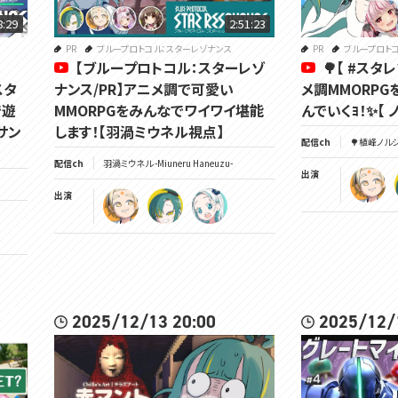
8:29
2:51:23
PR
ブループロトコル：スターレゾナンス
PR
ブループロト
【ブループロトコル：スターレゾ
🌳【 #ス
スタ
ナンス/PR】アニメ調で可愛い
メ調MMORP
で遊
MMORPGをみんなでワイワイ堪能
んでいくﾖ！✨【 ノ
サン
します！【羽渦ミウネル視点】
配信ch
🌳植峰ノルジュ 
配信ch
羽渦ミウネル -Miuneru Haneuzu-
出演
出演
2025/12/13 20:00
2025/12/