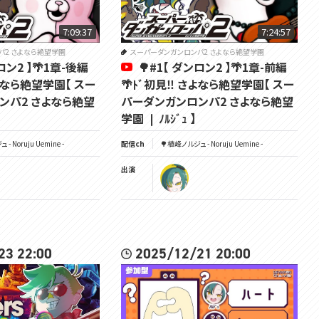
7:09:37
7:24:57
パ2 さよなら絶望学園
スーパーダンガンロンパ2 さよなら絶望学園
ロン2 】🌴1章-後編
🌳#1【 ダンロン2 】🌴1章-前編
さよなら絶望学園【 スー
🌴ﾄﾞ初見‼ さよなら絶望学園【 スー
ンパ2 さよなら絶望
パーダンガンロンパ2 さよなら絶望
学園 ❘ ﾉﾙｼﾞｭ 】
- Noruju Uemine -
配信ch
🌳植峰ノルジュ - Noruju Uemine -
出演
23 22:00
2025/12/21 20:00