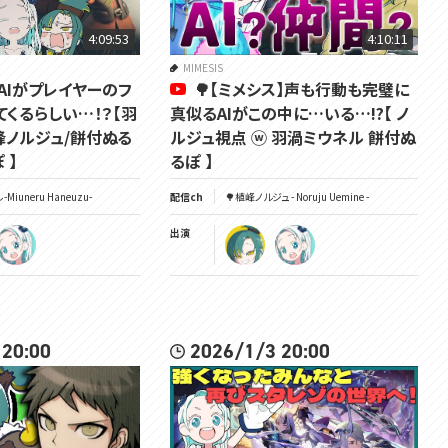
4:09:53
4:10:11
MIMESIS
S】AIがプレイヤーのフ
🌳【ミメシス】声も行動も完璧に
てくるらしい…！？【羽
真似るAIがこの中に…いる…!?【 ノ
峰ノルジュ/餅付ぬる
ルジュ視点 ⓦ 羽渦ミウネル 餅付ぬ
 】
るぽ 】
Miuneru Haneuzu-
配信ch
🌳植峰ノルジュ - Noruju Uemine -
出演
 20:00
2026/1/3 20:00