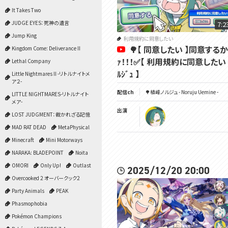
It Takes Two
JUDGE EYES：死神の遺言
7:2
Jump King
利用規約に同意したい
🌳【 同意したい 】同意する
Kingdom Come: Deliverance II
ｧ！！！✅【 利用規約に同意したい 
Lethal Company
ﾙｼﾞｭ 】
Little Nightmares II -リトルナイトメ
ア２-
配信ch
🌳植峰ノルジュ - Noruju Uemine -
LITTLE NIGHTMARES-リトルナイト
メア-
出演
LOST JUDGMENT：裁かれざる記憶
MAD RAT DEAD
MetaPhysical
Minecraft
Mini Motorways
NARAKA: BLADEPOINT
Noita
OMORI
Only Up!
Outlast
2025/12/20 20:00
Overcooked 2 オーバークック2
Party Animals
PEAK
Phasmophobia
Pokémon Champions