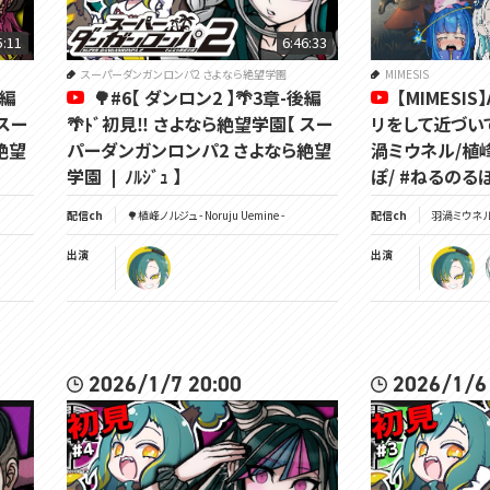
5:11
6:46:33
スーパーダンガンロンパ2 さよなら絶望学園
MIMESIS
前編
🌳#6【 ダンロン2 】🌴3章-後編
【MIMESI
 スー
🌴ﾄﾞ初見‼ さよなら絶望学園【 スー
リをして近づい
絶望
パーダンガンロンパ2 さよなら絶望
渦ミウネル/植
学園 ❘ ﾉﾙｼﾞｭ 】
ぽ/ #ねるのるぽ
配信ch
🌳植峰ノルジュ - Noruju Uemine -
配信ch
羽渦ミウネル -
出演
出演
2026/1/7 20:00
2026/1/6