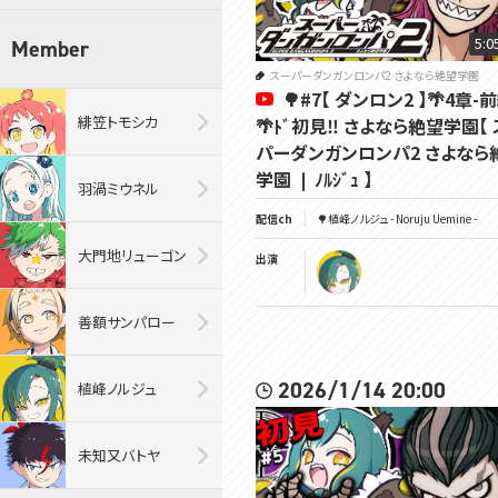
5:0
Member
スーパーダンガンロンパ2 さよなら絶望学園
🌳#7【 ダンロン2 】🌴4章-
緋笠トモシカ
🌴ﾄﾞ初見‼ さよなら絶望学園【
パーダンガンロンパ2 さよなら
学園 ❘ ﾉﾙｼﾞｭ 】
羽渦ミウネル
配信ch
🌳植峰ノルジュ - Noruju Uemine -
大門地リューゴン
出演
善額サンパロー
2026/1/14 20:00
植峰ノルジュ
未知又バトヤ