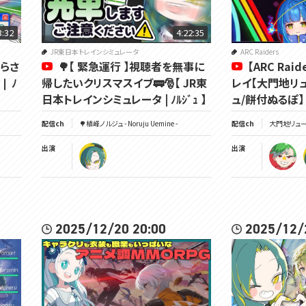
3:32
4:22:35
JR東日本トレインシミュレータ
ARC Raiders
からさ
🌳【 緊急運行 】視聴者を無事に
【ARC Rai
❘ ﾉ
帰したいクリスマスイブ🚃🎅【 JR東
レイ【大門地リ
日本トレインシミュレータ | ﾉﾙｼﾞｭ 】
ュ/餅付ぬるぽ】
配信ch
🌳植峰ノルジュ - Noruju Uemine -
配信ch
大門地リューゴン
出演
出演
2025/12/20 20:00
2025/12/