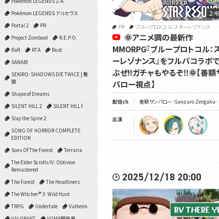
Pokémon LEGENDS Z-A
2:4
Pokémon LEGENDS アルセウス
Portal 2
PR
PR
ブループロトコル：スターレゾナンス
🌞アニメ調の最新作
Project Zomboid
R.E.P.O.
MMORPG『ブループロトコル：
Raft
RTA
Rust
ーレゾナンス』をフルパコラボ
SANABI
ぶぜ!!ガチャもやるぞ‼🌞【善額
SEKIRO: SHADOWS DIE TWICE | 隻
狼
パロー視点】
Shape of Dreams
配信ch
善額サンパロー -Sanparo Zengaku-
SILENT HILL 2
SILENT HILL f
Slay the Spire 2
出演
SONG OF HORROR COMPLETE
EDITION
Sons Of The Forest
Terraria
The Elder Scrolls IV: Oblivion
Remastered
2025/12/18 20:00
The Forest
The Headliners
The Witcher® 3: Wild Hunt
TRPG
Undertale
Valheim
VALORANT
VOMS開発室