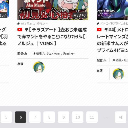
2:57
4:38:40
Aka Manto | 赤マント
メトロイドプライム4 
ング
🌳【 チラズアート 】壺おじ未達成
🌳#4【 メ
2【羽
で赤マントをやることになりﾏｼﾀ🔪【
レートマインズか
ぬる
ノルジュ ❘ VOMS 】
の新米サムスがい
プライム4ビヨンド 
配信ch
🌳植峰ノルジュ - Noruju Uemine -
配信ch
🌳植峰ノルジュ 
出演
出演
5
6
7
8
9
10
11
…
41