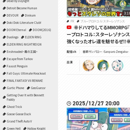
Dead by Daylight
Detroit Become Human
3:1
DEVOUR
Dinkum
PR
ブループロトコル：スターレゾナンス
Doki Doki Literature Club!
🌞ドハマりしてるMMORPG
DOOM Eternal
DOOM(2016)
ープロトコル：スターレゾナンス
Duolingo
ELDEN RING
強くなったオレ達を魅せるぜ‼
ELDEN RING NIGHTREIGN
Enshrouded~霧の王国~
配信ch
善額サンパロー -Sanparo Zengaku-
Escape from Tarkov
出演
Faaast Penguin
Fall Guys: Ultimate Knockout
FINAL FANTASY VII REMAKE
Gartic Phone
GeoGuessr
Getting Over It with Bennett
Foddy
2025/12/27 20:00
Ghost Trick
Goose Goose Duck
Grand Theft Auto V
Green Hell
Hollow Knight