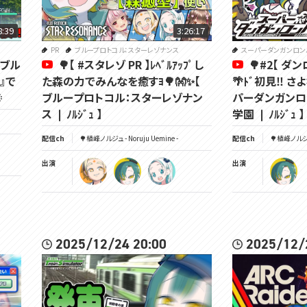
8:39
3:26:17
PR
ブループロトコル：スターレゾナンス
スーパーダンガンロン
『ブル
🌳【 #スタレゾ PR 】ﾚﾍﾞﾙｱｯﾌﾟし
🌳#2【 ダン
』で
た森の力でみんなを癒すﾖ🌳👐✨【
🌴ﾄﾞ初見‼ 

ブループロトコル：スターレゾナン
パーダンガンロ
ス ❘ ﾉﾙｼﾞｭ 】
学園 ❘ ﾉﾙｼﾞｭ 】
配信ch
🌳植峰ノルジュ - Noruju Uemine -
配信ch
🌳植峰ノルジュ 
出演
出演
2025/12/24 20:00
2025/12/