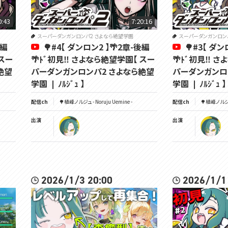
0:43
7:20:16
スーパーダンガンロンパ2 さよなら絶望学園
スーパーダンガンロン
前編
🌳#4【 ダンロン2 】🌴2章-後編
🌳#3【 ダン
 スー
🌴ﾄﾞ初見‼ さよなら絶望学園【 スー
🌴ﾄﾞ初見‼ 
絶望
パーダンガンロンパ2 さよなら絶望
パーダンガンロ
学園 ❘ ﾉﾙｼﾞｭ 】
学園 ❘ ﾉﾙｼﾞｭ 】
配信ch
🌳植峰ノルジュ - Noruju Uemine -
配信ch
🌳植峰ノルジュ 
出演
出演
2026/1/3 20:00
2026/1/1