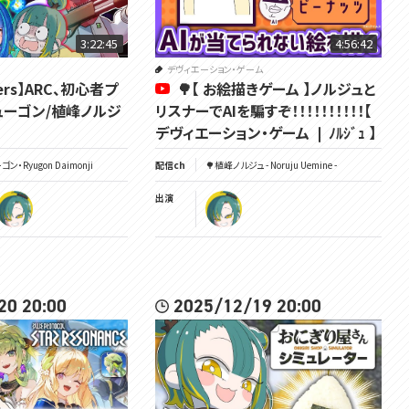
3:22:45
4:56:42
デヴィエーション・ゲーム
ders】ARC、初心者プ
🌳【 お絵描きゲーム 】ノルジュと
ューゴン/植峰ノルジ
リスナーでAIを騙すぞ！！！！！！！！！！【
デヴィエーション・ゲーム ❘ ﾉﾙｼﾞｭ 】
・Ryugon Daimonji
配信ch
🌳植峰ノルジュ - Noruju Uemine -
出演
20 20:00
2025/12/19 20:00