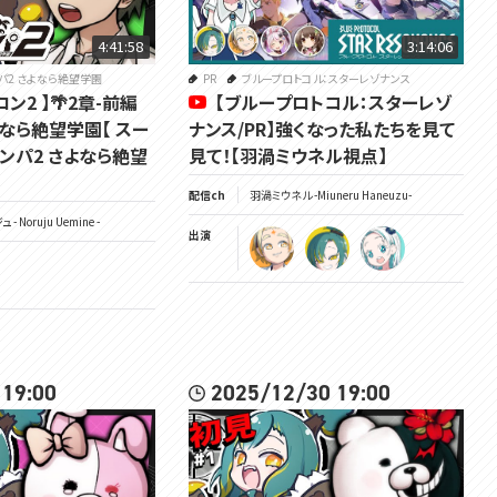
4:41:58
3:14:06
パ2 さよなら絶望学園
PR
ブループロトコル：スターレゾナンス
ロン2 】🌴2章-前編
【ブループロトコル：スターレゾ
さよなら絶望学園【 スー
ナンス/PR】強くなった私たちを見て
ンパ2 さよなら絶望
見て！【羽渦ミウネル視点】
配信ch
羽渦ミウネル -Miuneru Haneuzu-
- Noruju Uemine -
出演
 19:00
2025/12/30 19:00