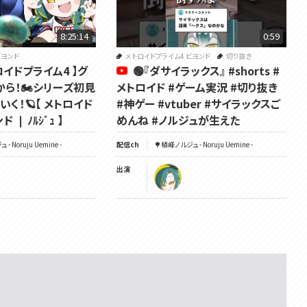
8:25:14
0:59
ビヨンド
メトロイドプライム4 ビヨンド
切り抜き
トロイドプライム4 】グ
🟢『ダサイラックス』 #shorts #
ら！🏍️シリーズ初見
メトロイド #ゲーム実況 #切り抜き
く！🪐【 メトロイド
#神ゲー #vtuber #サイラックスご
❘ ﾉﾙｼﾞｭ 】
めんね #ノルジュが生えた
- Noruju Uemine -
配信ch
🌳植峰ノルジュ - Noruju Uemine -
出演