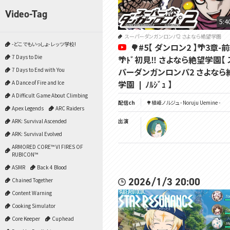
Video-Tag
5:4
スーパーダンガンロンパ2 さよなら絶望学園
-どこでもいっしょ- レッツ学校!
🌳#5【 ダンロン2 】🌴3章-
7 Days to Die
🌴ﾄﾞ初見‼ さよなら絶望学園【
パーダンガンロンパ2 さよなら
7 Days to End with You
学園 ❘ ﾉﾙｼﾞｭ 】
A Dance of Fire and Ice
A Difficult Game About Climbing
配信ch
🌳植峰ノルジュ - Noruju Uemine -
Apex Legends
ARC Raiders
出演
ARK: Survival Ascended
ARK: Survival Evolved
ARMORED CORE™ VI FIRES OF
RUBICON™
ASMR
Back 4 Blood
2026/1/3 20:00
Chained Together
Content Warning
Cooking Simulator
Core Keeper
Cuphead