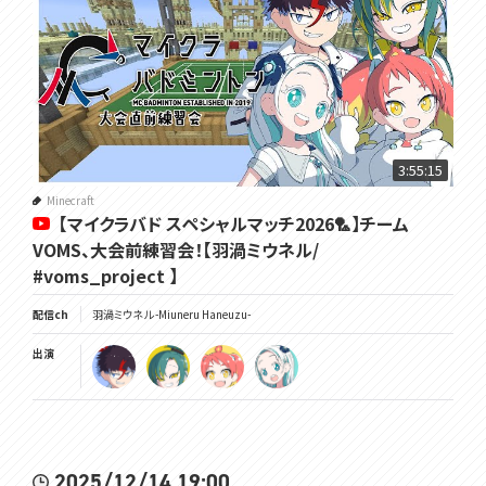
3:55:15
Minecraft
【マイクラバド スペシャルマッチ2026🏸】チーム
VOMS、大会前練習会！【羽渦ミウネル/
#voms_project 】
配信ch
羽渦ミウネル -Miuneru Haneuzu-
出演
2025/12/14 19:00