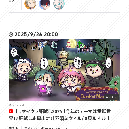
出演
2025/9/26 20:00
4:39:26
Minecraft
【 #マイクラ肝試し2025 】今年のテーマは童話世
界！？肝試し本編出走！【羽渦ミウネル/ #見ルネル 】
配信ch
羽渦ミウネル -Miuneru Haneuzu-