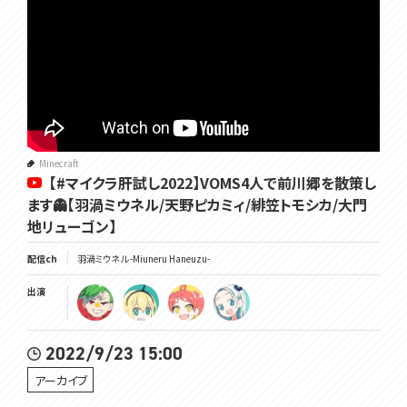
Minecraft
【#マイクラ肝試し2022】VOMS4人で前川郷を散策し
ます👻【羽渦ミウネル/天野ピカミィ/緋笠トモシカ/大門
地リューゴン】
配信ch
羽渦ミウネル -Miuneru Haneuzu-
出演
2022/9/23 15:00
アーカイブ