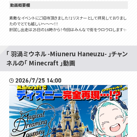
動画概要欄
素敵なイベントにご招待頂きました！1リスナーとして拝見しておりまし
たのでとても嬉しい～～～！！
肝試し出走は25日の16時から！今回はみんなで街をウロウロします✨
不調により途中から枠を変えております！
後編はこちら：https://youtu.be/DJKrRrjWJBQ
「 羽渦ミウネル -Miuneru Haneuzu- 」チャン
マイクラ肝試し2022再生リスト
ネルの「 Minecraft 」動画
https://youtube.com/playlist?list=PLC0194KMxFn05XRABVC9T-7Q
XBNDqtbNI
2026/7/25 14:00
@天野ピカミィ. Pikamee
@緋笠トモシカ - Tomoshika Hikasa -
@大門地リューゴン・Ryugon Daimonji
･･･････････････････････････････
✿配信画面
https://twitter.com/hanamori_design
✿BGM