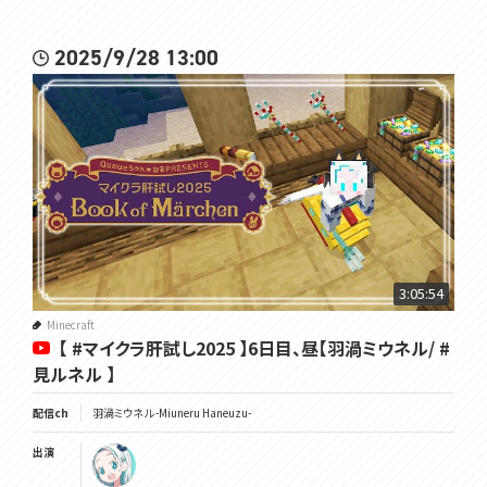
2025/9/28 13:00
3:05:54
Minecraft
【 #マイクラ肝試し2025 】6日目、昼【羽渦ミウネル/ #
見ルネル 】
配信ch
羽渦ミウネル -Miuneru Haneuzu-
出演