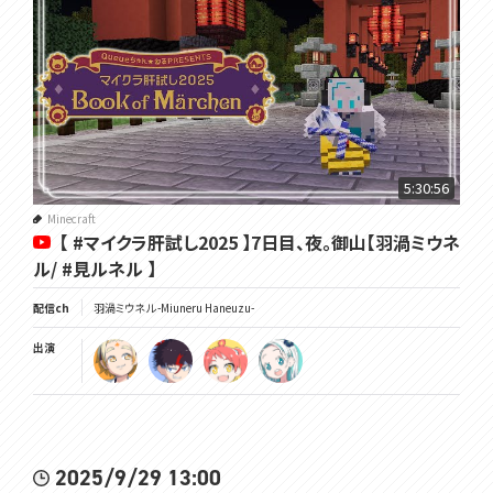
5:30:56
Minecraft
【 #マイクラ肝試し2025 】7日目、夜。御山【羽渦ミウネ
ル/ #見ルネル 】
配信ch
羽渦ミウネル -Miuneru Haneuzu-
出演
2025/9/29 13:00