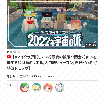
5:23:46
Minecraft
【#マイクラ肝試し2022】最後の散策～閉会式まで堪
能する！【羽渦ミウネル/大門地リューゴン/天野ピカミィ/
緋笠トモシカ】
配信ch
羽渦ミウネル -Miuneru Haneuzu-
出演