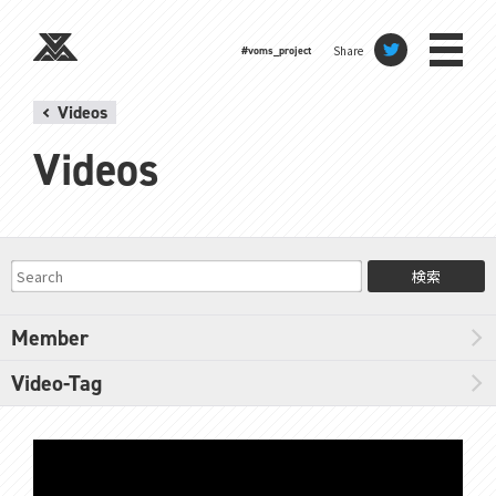
Share
#voms_project
Videos
Videos
検索
Member
Video-Tag