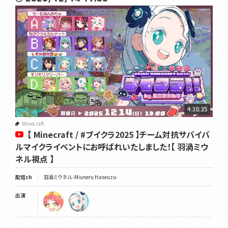
4:38:35
Minecraft
【 Minecraft / #ブイクラ2025 】チーム対抗サバイバ
ルマイクライベントにお呼ばれいたしました！【 羽渦ミウ
ネル視点 】
配信ch
羽渦ミウネル -Miuneru Haneuzu-
出演