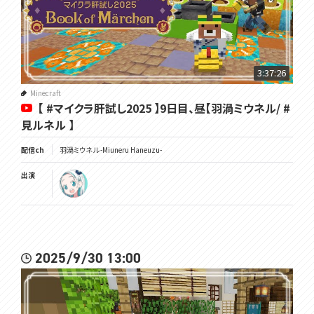
3:37:26
Minecraft
【 #マイクラ肝試し2025 】9日目、昼【羽渦ミウネル/ #
見ルネル 】
配信ch
羽渦ミウネル -Miuneru Haneuzu-
出演
2025/9/30 13:00