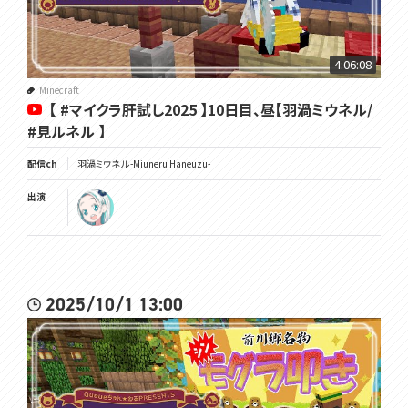
4:06:08
Minecraft
【 #マイクラ肝試し2025 】10日目、昼【羽渦ミウネル/
#見ルネル 】
配信ch
羽渦ミウネル -Miuneru Haneuzu-
出演
2025/10/1 13:00