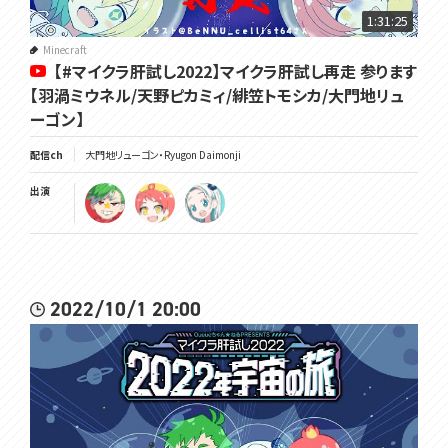
1:31:25
Minecraft
【#マイクラ肝試し2022】マイクラ肝試し再走 参ります
【羽渦ミウネル/天野ピカミィ/緋笠トモシカ/大門地リュ
ーゴン】
配信ch
大門地リューゴン・Ryugon Daimonji
出演
2022/10/1 20:00