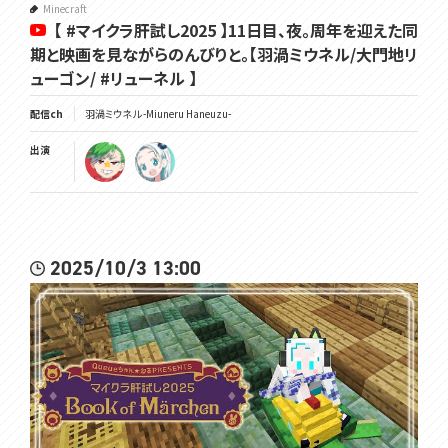
Minecraft
【 #マイクラ肝試し2025 】11日目、夜。周年を迎えた同
期と映画を見ながらのんびりと。【羽渦ミウネル/大門地リ
ューゴン/ #リューネル 】
配信ch
羽渦ミウネル -Miuneru Haneuzu-
出演
2025/10/3 13:00