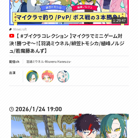
･･･････････････････････････････
Twitch✿https://www.twitch.tv/miuneru
1:29:47
Twitter✿https://twitter.com/Miuneru_
Minecraft
【 #ブイクラコレクション 】マイクラでミニゲーム対
GOODS✿https://voms.booth.pm/
決！勝つぞ～！【羽渦ミウネル/緋笠トモシカ/植峰ノルジ
ュ/若魔藤あんず】
配信ch
羽渦ミウネル -Miuneru Haneuzu-
出演
2026/1/24 19:00