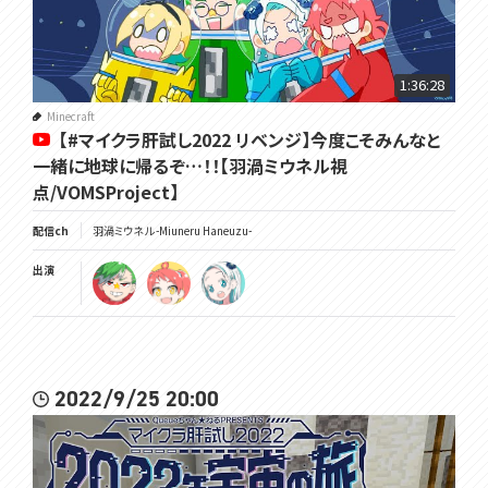
1:36:28
Minecraft
【#マイクラ肝試し2022 リベンジ】今度こそみんなと
一緒に地球に帰るぞ…！！【羽渦ミウネル視
点/VOMSProject】
配信ch
羽渦ミウネル -Miuneru Haneuzu-
出演
2022/9/25 20:00