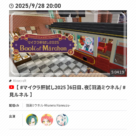
2025/9/28 20:00
5:04:19
Minecraft
【 #マイクラ肝試し2025 】6日目、夜【羽渦ミウネル/ #
見ルネル 】
配信ch
羽渦ミウネル -Miuneru Haneuzu-
出演