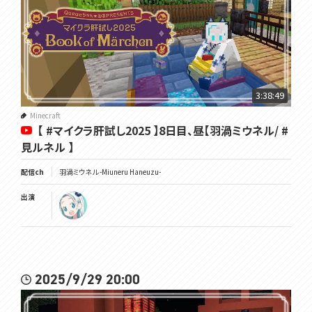
3:38:49
Minecraft
【 #マイクラ肝試し2025 】8日目、昼【羽渦ミウネル/ #
見ルネル 】
配信ch
羽渦ミウネル -Miuneru Haneuzu-
出演
2025/9/29 20:00