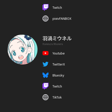
Twitch
pixivFANBOX
羽渦ミウネル
Haneuzu Miuneru
Youtube
TwitterX
Bluesky
Twitch
TikTok