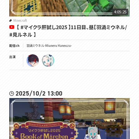
4:05:25
Minecraft
【 #マイクラ肝試し2025 】11日目、昼【羽渦ミウネル/
#見ルネル 】
配信ch
羽渦ミウネル -Miuneru Haneuzu-
出演
2025/10/2 13:00