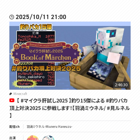
2025/10/11 21:00
2:46:30
Minecraft
【 #マイクラ肝試し2025 】釣り15傑による #釣りバカ
頂上対決2025 に参戦します！【羽渦ミウネル/ #見ルネル
】
配信ch
羽渦ミウネル -Miuneru Haneuzu-
出演