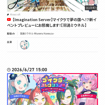
https://www.youtube.com/c/SafuWorks
3:10:47
･･･････････････････････････････
Minecraft
【Imagination Server】マイクラで夢の国へ！？新イ
✿個人Vtuberグループ「VOMS Project」所属の渦属性おしゃべりゲー
ベントプレビューにお邪魔します！【羽渦ミウネル】
ム配信モンスター、羽渦ミウネルと申します🌀
✿ゲームが大好きな自称バーチャルゲーム実況者です！コンシューマ
配信ch
羽渦ミウネル -Miuneru Haneuzu-
ーゲームを中心に遊ばせて頂いております。
出演
✿主にゲーム配信はTwitch行い、、Youtubeへは探索・レベル上げ・雑
談等をカットした見やすい動画にしてから投稿しています。ノーカット版
が見たい方はTwitchでリアタイ、もしくはアーカイブでご覧ください！
✿編集を加える必要のなさそうな短めのゲームはYoutubeで配信して
2026/6/27 15:00
おります！
✿RPGなどのボリュームたっぷりなゲームを長期間・長時間配信するこ
とも多いのですが、配信でも動画でも、YoutubeでもTwitchでも、見や
すい方法で視聴して頂けたらとても嬉しいです！
✿詳しい配信スケジュールはTwitterでお知らせしております。急に変
更する事もありますのでこちらでご確認ください！