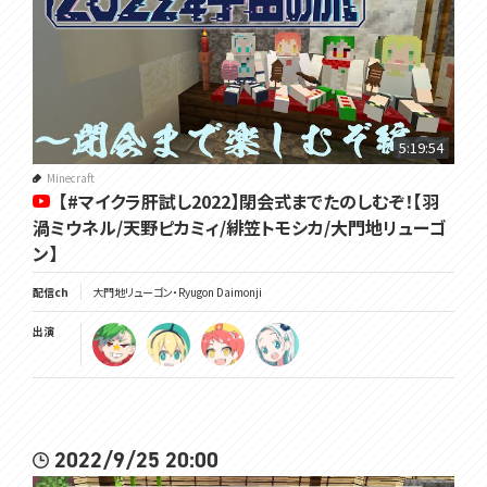
5:19:54
Minecraft
【#マイクラ肝試し2022】閉会式までたのしむぞ！【羽
渦ミウネル/天野ピカミィ/緋笠トモシカ/大門地リューゴ
ン】
配信ch
大門地リューゴン・Ryugon Daimonji
出演
2022/9/25 20:00