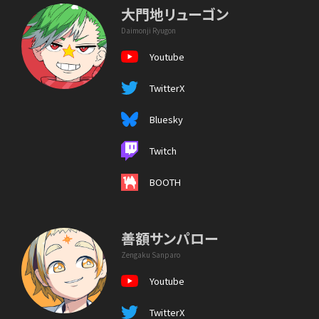
大門地リューゴン
Daimonji Ryugon
Youtube
TwitterX
Bluesky
Twitch
BOOTH
善額サンパロー
Zengaku Sanparo
Youtube
TwitterX