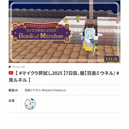
3:11:21
Minecraft
【 #マイクラ肝試し2025 】7日目、昼【羽渦ミウネル/ #
見ルネル 】
配信ch
羽渦ミウネル -Miuneru Haneuzu-
出演