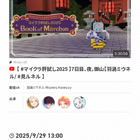
5:30:56
Minecraft
【 #マイクラ肝試し2025 】7日目、夜。御山【羽渦ミウネ
ル/ #見ルネル 】
配信ch
羽渦ミウネル -Miuneru Haneuzu-
出演
2025/9/29 13:00