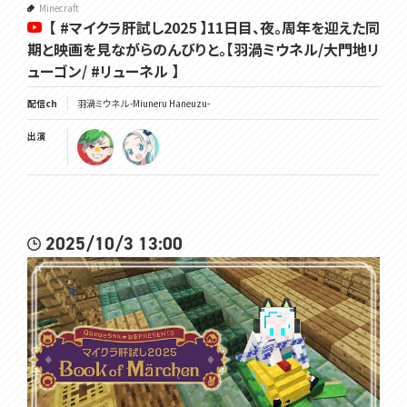
Minecraft
【 #マイクラ肝試し2025 】11日目、夜。周年を迎えた同
期と映画を見ながらのんびりと。【羽渦ミウネル/大門地リ
ューゴン/ #リューネル 】
配信ch
羽渦ミウネル -Miuneru Haneuzu-
出演
2025/10/3 13:00