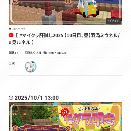
4:06:08
Minecraft
【 #マイクラ肝試し2025 】10日目、昼【羽渦ミウネル/
#見ルネル 】
配信ch
羽渦ミウネル -Miuneru Haneuzu-
出演
2025/10/1 13:00