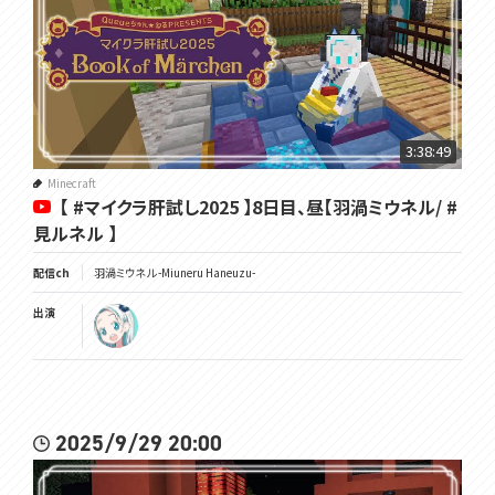
3:38:49
Minecraft
【 #マイクラ肝試し2025 】8日目、昼【羽渦ミウネル/ #
見ルネル 】
配信ch
羽渦ミウネル -Miuneru Haneuzu-
出演
2025/9/29 20:00