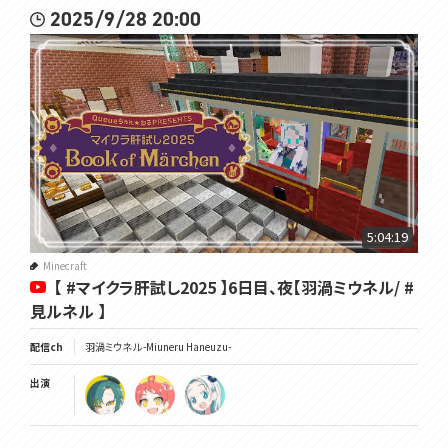
2025/9/28 20:00
5:04:19
Minecraft
【 #マイクラ肝試し2025 】6日目、夜【羽渦ミウネル/ #
見ルネル 】
配信ch
羽渦ミウネル -Miuneru Haneuzu-
出演