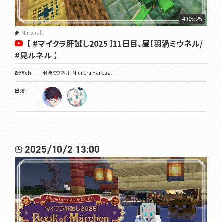
4:05:25
Minecraft
【 #マイクラ肝試し2025 】11日目、昼【羽渦ミウネル/
#見ルネル 】
配信ch
羽渦ミウネル -Miuneru Haneuzu-
出演
2025/10/2 13:00