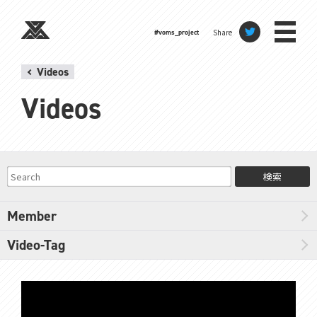
Share
#voms_project
Videos
Videos
検索
Member
Video-Tag