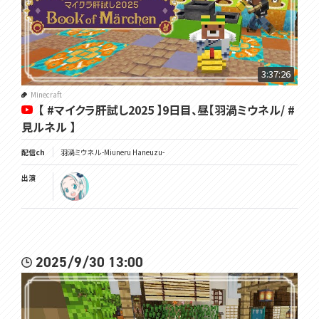
3:37:26
Minecraft
【 #マイクラ肝試し2025 】9日目、昼【羽渦ミウネル/ #
見ルネル 】
配信ch
羽渦ミウネル -Miuneru Haneuzu-
出演
2025/9/30 13:00