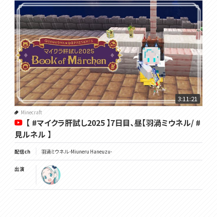
3:11:21
Minecraft
【 #マイクラ肝試し2025 】7日目、昼【羽渦ミウネル/ #
見ルネル 】
配信ch
羽渦ミウネル -Miuneru Haneuzu-
出演