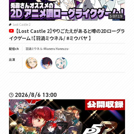
5:07:19
Lost Castle 2
【Lost Castle 2】やりごたえがあると噂の2Dローグラ
イクゲーム！【羽渦ミウネル/ #ミウパヤ 】
配信ch
羽渦ミウネル -Miuneru Haneuzu-
出演
2026/8/6 13:00