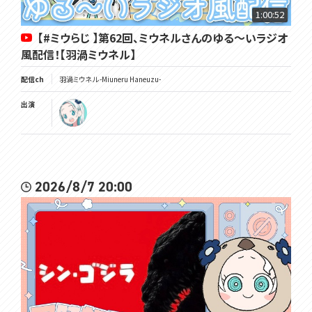
1:00:52
【#ミウらじ 】第62回、ミウネルさんのゆる～いラジオ
風配信！【羽渦ミウネル】
配信ch
羽渦ミウネル -Miuneru Haneuzu-
出演
2026/8/7 20:00