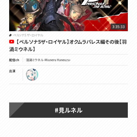
3:35:33
ペルソナ5 ザ・ロイヤル
【ペルソナ5ザ・ロイヤル】オクムラパレス編その後【羽
渦ミウネル】
配信ch
羽渦ミウネル -Miuneru Haneuzu-
出演
#見ルネル