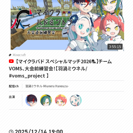
3:55:15
Minecraft
【マイクラバド スペシャルマッチ2026🏸】チーム
VOMS、大会前練習会！【羽渦ミウネル/
#voms_project 】
配信ch
羽渦ミウネル -Miuneru Haneuzu-
出演
2025/12/14 19:00