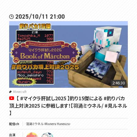
2025/10/11 21:00
2:46:30
Minecraft
【 #マイクラ肝試し2025 】釣り15傑による #釣りバカ
頂上対決2025 に参戦します！【羽渦ミウネル/ #見ルネル
】
配信ch
羽渦ミウネル -Miuneru Haneuzu-
出演