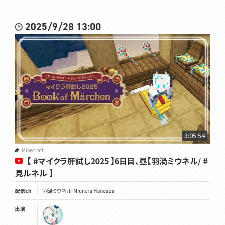
2025/9/28 13:00
3:05:54
Minecraft
【 #マイクラ肝試し2025 】6日目、昼【羽渦ミウネル/ #
見ルネル 】
配信ch
羽渦ミウネル -Miuneru Haneuzu-
出演