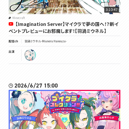
3:10:47
✿RPGなどのボリュームたっぷりなゲームを長期間・長時間配信するこ
とも多いのですが、配信でも動画でも、YoutubeでもTwitchでも、見や
Minecraft
すい方法で視聴して頂けたらとても嬉しいです！
【Imagination Server】マイクラで夢の国へ！？新イ
ベントプレビューにお邪魔します！【羽渦ミウネル】
✿詳しい配信スケジュールはTwitterでお知らせしております。急に変
更する事もありますのでこちらでご確認ください！
配信ch
羽渦ミウネル -Miuneru Haneuzu-
･･･････････････････････････････
出演
Twitch✿https://www.twitch.tv/miuneru
Twitter✿https://twitter.com/Miuneru_
GOODS✿https://voms.booth.pm/
2026/6/27 15:00