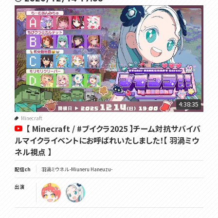
4:38:35
Minecraft
【 Minecraft / #ブイクラ2025 】チーム対抗サバイバ
ルマイクライベントにお呼ばれいたしました！【 羽渦ミウ
ネル視点 】
配信ch
羽渦ミウネル -Miuneru Haneuzu-
出演