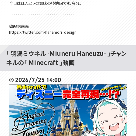
今日はほんとうの意味の整地回です。多分。
･･･････････････････････････････
✿配信画面
https://twitter.com/hanamori_design
✿BGM
https://www.youtube.com/c/SafuWorks
「 羽渦ミウネル -Miuneru Haneuzu- 」チャン
･･･････････････････････････････
ネルの「 Minecraft 」動画
✿個人Vtuberグループ「VOMS Project」所属の渦属性おしゃべりゲー
ム配信モンスター、羽渦ミウネルと申します🌀
2026/7/25 14:00
✿ゲームが大好きな自称バーチャルゲーム実況者です！コンシューマ
ーゲームを中心に遊ばせて頂いております。
✿主にゲーム配信はTwitch行い、、Youtubeへは探索・レベル上げ・雑
談等をカットした見やすい動画にしてから投稿しています。ノーカット版
が見たい方はTwitchでリアタイ、もしくはアーカイブでご覧ください！
✿編集を加える必要のなさそうな短めのゲームはYoutubeで配信して
おります！