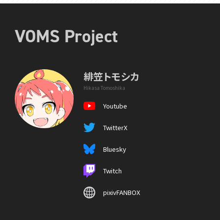
VOMS Project
緋笠トモシカ
Hikasa Tomoshika
Youtube
TwitterX
Bluesky
Twitch
pixivFANBOX