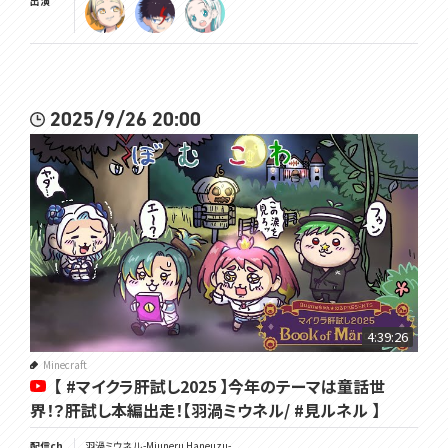
出演
2025/9/26 20:00
4:39:26
Minecraft
【 #マイクラ肝試し2025 】今年のテーマは童話世
界！？肝試し本編出走！【羽渦ミウネル/ #見ルネル 】
配信ch
羽渦ミウネル -Miuneru Haneuzu-