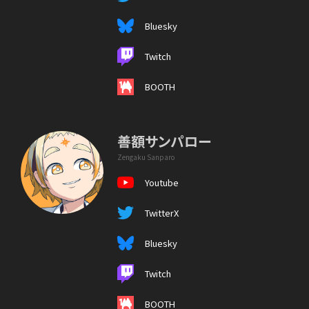
Bluesky
Twitch
BOOTH
善額サンパロー
Zengaku Sanparo
Youtube
TwitterX
Bluesky
Twitch
BOOTH