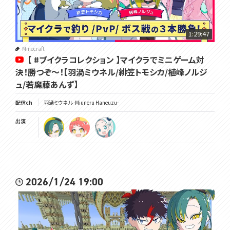
1:29:47
Minecraft
【 #ブイクラコレクション 】マイクラでミニゲーム対
決！勝つぞ～！【羽渦ミウネル/緋笠トモシカ/植峰ノルジ
ュ/若魔藤あんず】
配信ch
羽渦ミウネル -Miuneru Haneuzu-
出演
2026/1/24 19:00