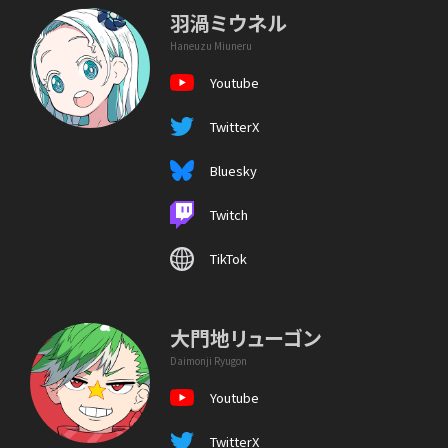
羽渦ミウネル
Haneuzu Miuneru
Youtube
TwitterX
Bluesky
Twitch
TikTok
大門地リューゴン
Daimonji Ryugon
Youtube
TwitterX