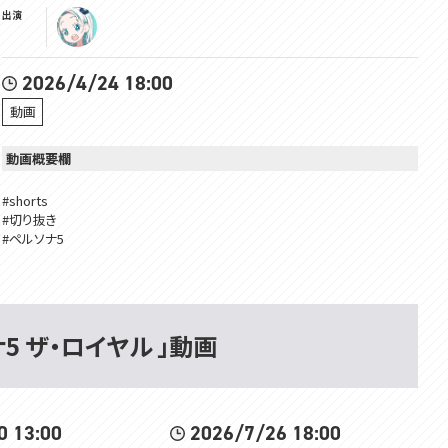
出演
2026/4/24 18:00
動画
動画概要欄
#shorts
#切り抜き
#ペルソナ5
©ATLUS ©SEGA
ソナ5 ザ・ロイヤル 」動画
0 13:00
2026/7/26 18:00