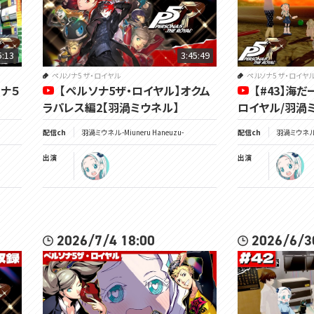
5:13
3:45:49
ペルソナ5 ザ・ロイヤル
ペルソナ5 ザ・ロイヤ
ソナ５
【ペルソナ5ザ・ロイヤル】オクム
【#43】海だ
ラパレス編2【羽渦ミウネル】
ロイヤル/羽渦
配信ch
羽渦ミウネル -Miuneru Haneuzu-
配信ch
羽渦ミウネル -
出演
出演
2026/7/4 18:00
2026/6/3