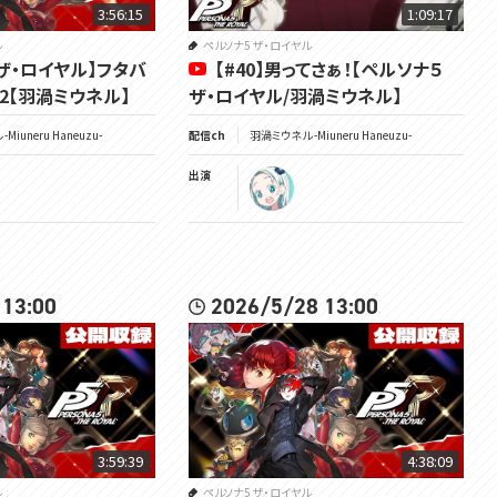
3:56:15
1:09:17
ル
ペルソナ5 ザ・ロイヤル
ザ・ロイヤル】フタバ
【#40】男ってさぁ！【ペルソナ５
2【羽渦ミウネル】
ザ・ロイヤル/羽渦ミウネル】
Miuneru Haneuzu-
配信ch
羽渦ミウネル -Miuneru Haneuzu-
出演
 13:00
2026/5/28 13:00
3:59:39
4:38:09
ル
ペルソナ5 ザ・ロイヤル