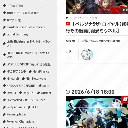
It Takes Two
3:3
JUDGE EYES：死神の遺言
ペルソナ5 ザ・ロイヤル
Jump King
【ペルソナ5ザ・ロイヤル】修
Kingdom Come: Deliverance II
行その後編【羽渦ミウネル】
Lethal Company
配信ch
羽渦ミウネル -Miuneru Haneuzu-
Little Nightmares II -リトルナイトメ
ア２-
出演
LITTLE NIGHTMARES-リトルナイト
メア-
LOST JUDGMENT：裁かれざる記憶
MAD RAT DEAD
MetaPhysical
Minecraft
Mini Motorways
NARAKA: BLADEPOINT
Noita
2026/6/18 18:00
OMORI
Only Up!
Outlast
Overcooked 2 オーバークック2
Party Animals
PEAK
Phasmophobia
Pokémon Champions