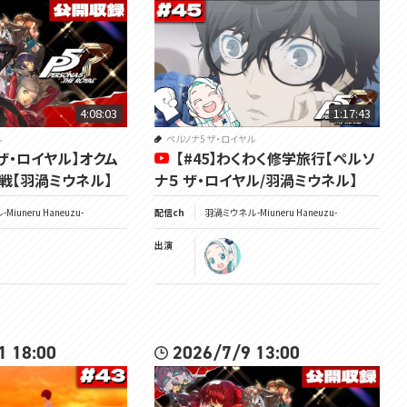
4:08:03
1:17:43
ル
ペルソナ5 ザ・ロイヤル
ザ・ロイヤル】オクム
【#45】わくわく修学旅行【ペルソ
戦【羽渦ミウネル】
ナ５ ザ・ロイヤル/羽渦ミウネル】
Miuneru Haneuzu-
配信ch
羽渦ミウネル -Miuneru Haneuzu-
出演
1 18:00
2026/7/9 13:00