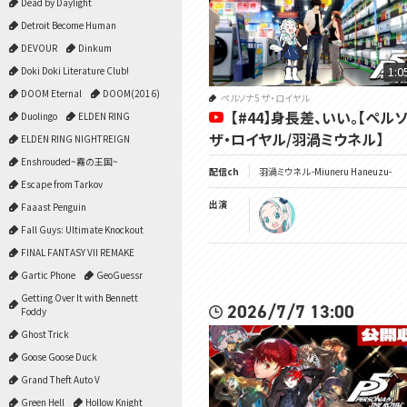
Dead by Daylight
Detroit Become Human
DEVOUR
Dinkum
1:0
Doki Doki Literature Club!
DOOM Eternal
DOOM(2016)
ペルソナ5 ザ・ロイヤル
【#44】身長差、いい。【ペル
Duolingo
ELDEN RING
ザ・ロイヤル/羽渦ミウネル】
ELDEN RING NIGHTREIGN
Enshrouded~霧の王国~
配信ch
羽渦ミウネル -Miuneru Haneuzu-
Escape from Tarkov
出演
Faaast Penguin
Fall Guys: Ultimate Knockout
FINAL FANTASY VII REMAKE
Gartic Phone
GeoGuessr
Getting Over It with Bennett
2026/7/7 13:00
Foddy
Ghost Trick
Goose Goose Duck
Grand Theft Auto V
Green Hell
Hollow Knight