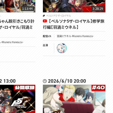
1:13:44
3:28:29
ル
ペルソナ5 ザ・ロイヤル
葉ちゃん脱引きこもり計
【ペルソナ5ザ・ロイヤル】修学旅
ザ・ロイヤル/羽渦ミ
行編【羽渦ミウネル】
配信ch
羽渦ミウネル -Miuneru Haneuzu-
Miuneru Haneuzu-
出演
2 13:00
2026/6/10 20:00