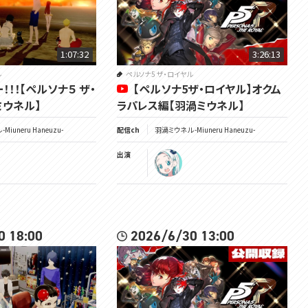
1:07:32
3:26:13
ル
ペルソナ5 ザ・ロイヤル
ー！！！【ペルソナ５ ザ・
【ペルソナ5ザ・ロイヤル】オクム
ミウネル】
ラパレス編【羽渦ミウネル】
Miuneru Haneuzu-
配信ch
羽渦ミウネル -Miuneru Haneuzu-
出演
0 18:00
2026/6/30 13:00