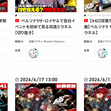
8:35
11:46
ペルソナ5 ザ・ロイヤル
ペルソナ5 ザ・ロイヤ
学旅
ペルソナ5ザ・ロイヤルで告白イ
【#42】双
ベントを初めて見る羽渦ミウネル
画【ペルソナ５ 
【切り抜き】
ウネル】
配信ch
羽渦ミウネル -Miuneru Haneuzu-
配信ch
羽渦ミウネル -
出演
出演
2026/6/17 13:00
2026/6/1