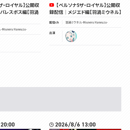
ザ・ロイヤル】公開収
【ペルソナ5ザ・ロイヤル】公開収
パレスボス編【羽渦
録配信│メジエド編【羽渦ミウネル】
配信ch
羽渦ミウネル -Miuneru Haneuzu-
Miuneru Haneuzu-
出演
 20:00
2026/8/6 13:00