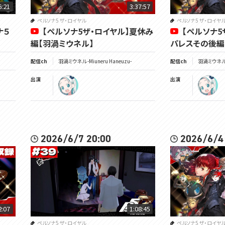
6:21
3:37:57
ペルソナ5 ザ・ロイヤル
ペルソナ5 ザ・ロイヤ
ナ５
【ペルソナ5ザ・ロイヤル】夏休み
【ペルソナ5
編【羽渦ミウネル】
パレスその後編
配信ch
羽渦ミウネル -Miuneru Haneuzu-
配信ch
羽渦ミウネル -
出演
出演
2026/6/7 20:00
2026/6/4
2:07
1:08:45
ペルソナ5 ザ・ロイヤル
ペルソナ5 ザ・ロイヤ