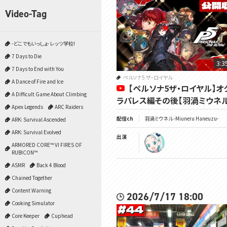
Video-Tag
-どこでもいっしょ- レッツ学校!
7 Days to Die
3:3
7 Days to End with You
ペルソナ5 ザ・ロイヤル
A Dance of Fire and Ice
【ペルソナ5ザ・ロイヤル】オ
A Difficult Game About Climbing
ラパレス編その後【羽渦ミウネル
Apex Legends
ARC Raiders
配信ch
羽渦ミウネル -Miuneru Haneuzu-
ARK: Survival Ascended
ARK: Survival Evolved
出演
ARMORED CORE™ VI FIRES OF
RUBICON™
ASMR
Back 4 Blood
Chained Together
Content Warning
2026/7/17 18:00
Cooking Simulator
Core Keeper
Cuphead