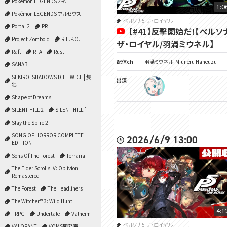
Pokémon LEGENDS Z-A
1:0
Pokémon LEGENDS アルセウス
ペルソナ5 ザ・ロイヤル
Portal 2
PR
【#41】反撃開始だ！【ペルソ
Project Zomboid
R.E.P.O.
ザ・ロイヤル/羽渦ミウネル】
Raft
RTA
Rust
配信ch
羽渦ミウネル -Miuneru Haneuzu-
SANABI
SEKIRO: SHADOWS DIE TWICE | 隻
出演
狼
Shape of Dreams
SILENT HILL 2
SILENT HILL f
Slay the Spire 2
SONG OF HORROR COMPLETE
2026/6/9 13:00
EDITION
Sons Of The Forest
Terraria
The Elder Scrolls IV: Oblivion
Remastered
The Forest
The Headliners
The Witcher® 3: Wild Hunt
4:1
TRPG
Undertale
Valheim
ペルソナ5 ザ・ロイヤル
VALORANT
VOMS開発室