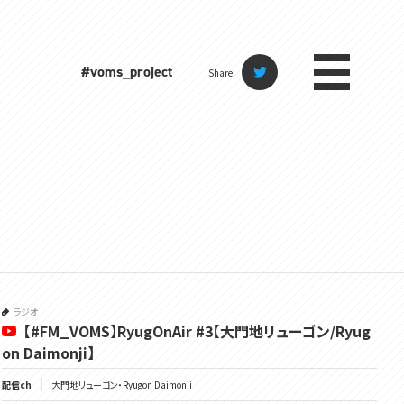
#voms_project
Share
ラジオ
【#FM_VOMS】RyugOnAir #3【大門地リューゴン/Ryug
on Daimonji】
配信ch
大門地リューゴン・Ryugon Daimonji