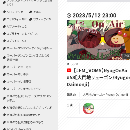
クラッシュ・バンディクー ブッとび3段
もり！
クロノ・トリガー
グルメ
2023/5/12 23:00
ゴッドフィールド
サブノーティカ
サブノーティカ２
スプラトゥーン レイダース
スプラトゥーン3
スーパー マリオパーティ ジャンボリー
2:0
スーパーダンガンロンパ2 さよなら
絶望学園
ラジオ
スーパーバニーマン
【#FM_VOMS】RyugOnAir
スーパーマリオ64
#58【大門地リューゴン/Ryugo
スーパーマリオRPG
Daimonji】
スーパーマリオサンシャイン
配信ch
大門地リューゴン・Ryugon Daimonji
ゼルダの伝説 ティアーズ オブ ザ キン
グダム
出演
ゼルダの伝説 ブレス オブ ザ ワイルド
ゼルダの伝説 時のオカリナ
ゼルダの伝説 知恵のかりもの
ゼンレスゾーンゼロ