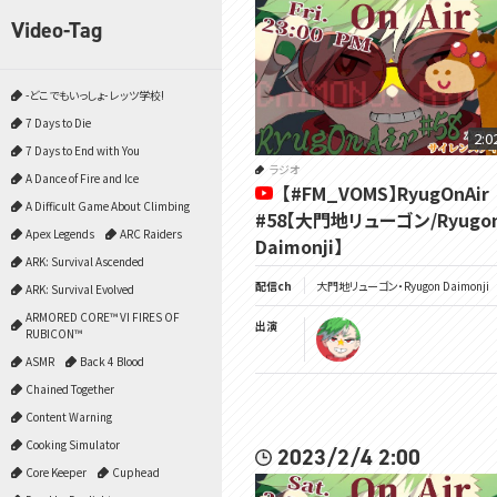
Video-Tag
-どこでもいっしょ- レッツ学校!
7 Days to Die
2:0
7 Days to End with You
ラジオ
A Dance of Fire and Ice
【#FM_VOMS】RyugOnAir
A Difficult Game About Climbing
#58【大門地リューゴン/Ryugo
Apex Legends
ARC Raiders
Daimonji】
ARK: Survival Ascended
配信ch
大門地リューゴン・Ryugon Daimonji
ARK: Survival Evolved
ARMORED CORE™ VI FIRES OF
出演
RUBICON™
ASMR
Back 4 Blood
Chained Together
Content Warning
Cooking Simulator
2023/2/4 2:00
Core Keeper
Cuphead