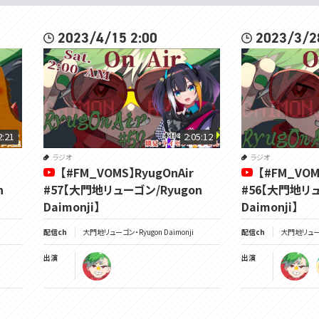
2023/4/15 2:00
2023/3/2
2:21
2:05:12
ラジオ
ラジオ
【#FM_VOMS】RyugOnAir
【#FM_VOM
n
#57【大門地リューゴン/Ryugon
#56【大門地リュ
Daimonji】
Daimonji】
配信ch
大門地リューゴン・Ryugon Daimonji
配信ch
大門地リューゴン
出演
出演