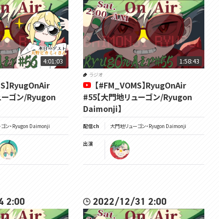
分類：じりゅうモンスター
タイプ：じめん・ドラゴン
高さ：1.50m
特性：かたやぶり
Twitter：https://twitter.com/Ryugon_D
4:01:03
1:58:43
所属：#VOMSProject
チャンネル：https://www.youtube.com/channel/UCdMp...
ラジオ
Twitter：https://twitter.com/VOMS_Project
S】RyugOnAir
【#FM_VOMS】RyugOnAir
HP：https://voms.net/
ーゴン/Ryugon
#55【大門地リューゴン/Ryugon
Daimonji】
・Ryugon Daimonji
配信ch
大門地リューゴン・Ryugon Daimonji
出演
4 2:00
2022/12/31 2:00