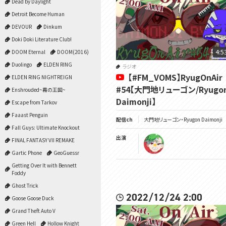
Dead by Daylight
Detroit Become Human
DEVOUR
Dinkum
Doki Doki Literature Club!
4:5
DOOM Eternal
DOOM(2016)
Duolingo
ELDEN RING
ラジオ
【#FM_VOMS】RyugOnAir
ELDEN RING NIGHTREIGN
#54【大門地リューゴン/Ryugo
Enshrouded~霧の王国~
Daimonji】
Escape from Tarkov
Faaast Penguin
配信ch
大門地リューゴン・Ryugon Daimonji
Fall Guys: Ultimate Knockout
出演
FINAL FANTASY VII REMAKE
Gartic Phone
GeoGuessr
Getting Over It with Bennett
Foddy
Ghost Trick
2022/12/24 2:00
Goose Goose Duck
Grand Theft Auto V
Green Hell
Hollow Knight