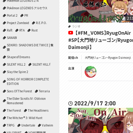
Pokémon LEGENDS Z-A
Pokémon LEGENDS アルセウス
Portal 2
PR
2:1
Project Zomboid
R.E.P.O.
ラジオ
Raft
RTA
Rust
【#FM_VOMS】RyugOnAir
SANABI
#SP【大門地リューゴン/Ryugo
SEKIRO: SHADOWS DIE TWICE | 隻
Daimonji】
狼
Shape of Dreams
配信ch
大門地リューゴン・Ryugon Daimonji
SILENT HILL 2
SILENT HILL f
出演
Slay the Spire 2
SONG OF HORROR COMPLETE
EDITION
Sons Of The Forest
Terraria
The Elder Scrolls IV: Oblivion
2022/9/17 2:00
Remastered
The Forest
The Headliners
The Witcher® 3: Wild Hunt
TRPG
Undertale
Valheim
VALORANT
VOMS開発室