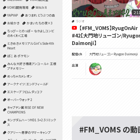
VOMS開発現場
Witch It
2:1
YAPYAP
あつまれ どうぶつの森
ラジオ
お絵かき
かまいたちの夜×3
【#FM_VOMS】RyugOnAir
ちっぴーとのっぽー なかよしコンビ
#42【大門地リューゴン/Ryugo
のわくわく工場
Daimonji】
ときめきメモリアル Girl's Side 4th
Heart
配信ch
大門地リューゴン・Ryugon Daimonji
ぽこ あ ポケモン
みんな大好き塊魂アンコール＋ 王様
出演
プチメモリー
めっちゃカメレオン
アークナイツ：エンドフィールド
エスケープ フロム ダッコフ
オーバーウォッチ 2
キャプテン翼 RISE OF NEW
CHAMPIONS
キングダムハーツHD1.5+2.5リミック
ス
#FM_VOMS の動
クアリー～悪夢のサマーキャンプ