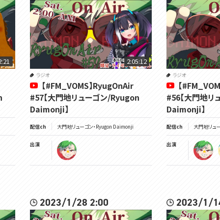
2:21
2:05:12
ラジオ
ラジオ
【#FM_VOMS】RyugOnAir
【#FM_VOM
n
#57【大門地リューゴン/Ryugon
#56【大門地リュ
Daimonji】
Daimonji】
配信ch
大門地リューゴン・Ryugon Daimonji
配信ch
大門地リューゴン
出演
出演
2023/1/28 2:00
2023/1/1