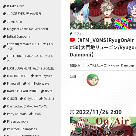
It Takes Two
JUDGE EYES：死神の遺言
Jump King
4:4
Kingdom Come: Deliverance II
ラジオ
Lethal Company
【#FM_VOMS】RyugOnAir
Little Nightmares II -リトルナイトメ
#50【大門地リューゴン/Ryugo
ア２-
Daimonji】
LITTLE NIGHTMARES-リトルナイト
メア-
配信ch
大門地リューゴン・Ryugon Daimonji
LOST JUDGMENT：裁かれざる記憶
MAD RAT DEAD
MetaPhysical
出演
Minecraft
Mini Motorways
NARAKA: BLADEPOINT
Noita
OMORI
Only Up!
Outlast
Overcooked 2 オーバークック2
2022/11/26 2:00
Party Animals
PEAK
Phasmophobia
Pokémon Champions