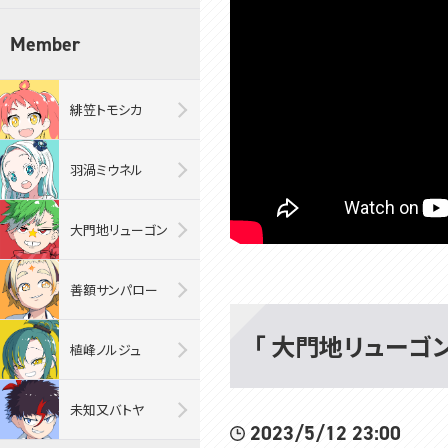
Member
緋笠トモシカ
羽渦ミウネル
大門地リューゴン
善額サンパロー
「 大門地リューゴン・
植峰ノルジュ
未知又バトヤ
2023/5/12 23:00