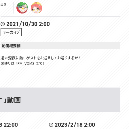
出演
2021/10/30 2:00
アーカイブ
動画概要欄
週末深夜に熱いゲストをお迎えしてお送りするぜ！
お便りは #FM_VOMS まで！
緋笠さん
YouTube: https://www.youtube.com/channel/UC3vzVK_N_SUVKqbX69
L_X4g
Twitter: https://twitter.com/Tomoshika_H
オ 」動画
thumbnail Illustration by えむさん
https://twitter.com/M_0506
ジングル素材:OtoLogic https://otologic.jp/free/license.html
8 22:00
2023/2/18 2:00
大門地リューゴン・Ryugon Daimonji