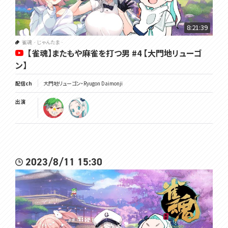
8:21:39
雀魂‐じゃんたま‐
【雀魂】またもや麻雀を打つ男 #4 【大門地リューゴ
ン】
配信ch
大門地リューゴン・Ryugon Daimonji
出演
2023/8/11 15:30