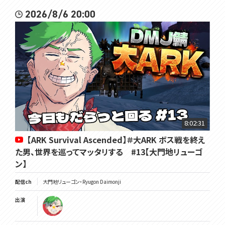
2026/8/6 20:00
8:02:31
【ARK Survival Ascended】＃大ARK ボス戦を終え
た男、世界を巡ってマッタリする #13【大門地リューゴ
ン】
配信ch
大門地リューゴン・Ryugon Daimonji
出演