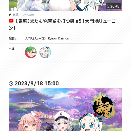
5:36:49
雀魂‐じゃんたま‐
【雀魂】またもや麻雀を打つ男 #5 【大門地リューゴ
ン】
配信ch
大門地リューゴン・Ryugon Daimonji
出演
2023/9/18 15:00