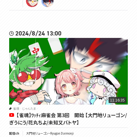
2024/8/24 13:00
11:16:35
雀魂‐じゃんたま‐
【雀魂】ﾜｯﾁｨ麻雀会 第3回 開始 【大門地リューゴン/
ぎうにう/花丸ちよ/未知又バトヤ】
配信ch
大門地リューゴン・Ryugon Daimonji