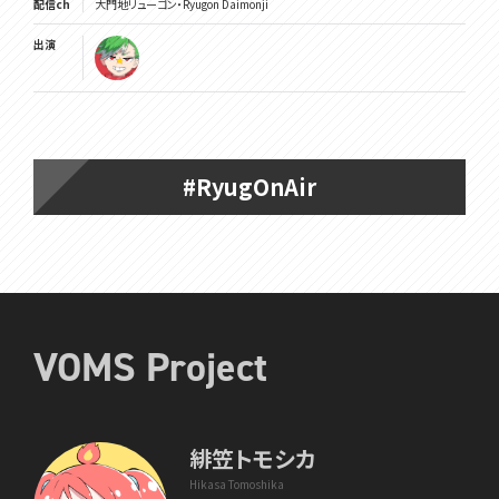
配信ch
大門地リューゴン・Ryugon Daimonji
出演
#RyugOnAir
VOMS Project
緋笠トモシカ
Hikasa Tomoshika