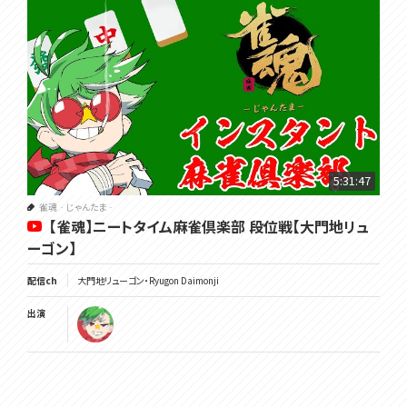
5:31:47
雀魂‐じゃんたま‐
【雀魂】ニートタイム麻雀倶楽部 段位戦【大門地リュ
ーゴン】
配信ch
大門地リューゴン・Ryugon Daimonji
出演