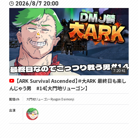
2026/8/7 20:00
7:20:41
【ARK Survival Ascended】＃大ARK 最終日も楽し
んじゃう男 #14【大門地リューゴン】
配信ch
大門地リューゴン・Ryugon Daimonji
出演