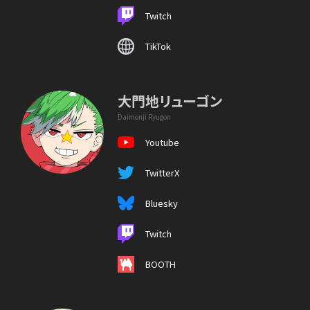
Twitch
TikTok
大門地リューゴン
Daimonji Ryugon
Youtube
TwitterX
Bluesky
Twitch
BOOTH