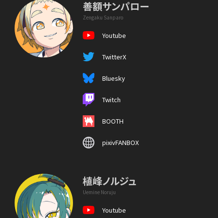
善額サンパロー
Zengaku Sanparo
Youtube
TwitterX
Bluesky
Twitch
BOOTH
pixivFANBOX
植峰ノルジュ
Uemine Noruju
Youtube