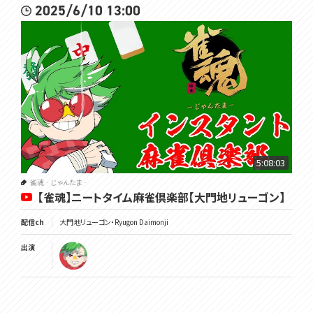
2025/6/10 13:00
5:08:03
雀魂‐じゃんたま‐
【雀魂】ニートタイム麻雀倶楽部【大門地リューゴン】
配信ch
大門地リューゴン・Ryugon Daimonji
出演