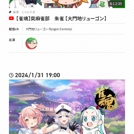
6:12:35
雀魂‐じゃんたま‐
【雀魂】突麻雀部 朱雀 【大門地リューゴン】
配信ch
大門地リューゴン・Ryugon Daimonji
出演
2024/1/31 19:00