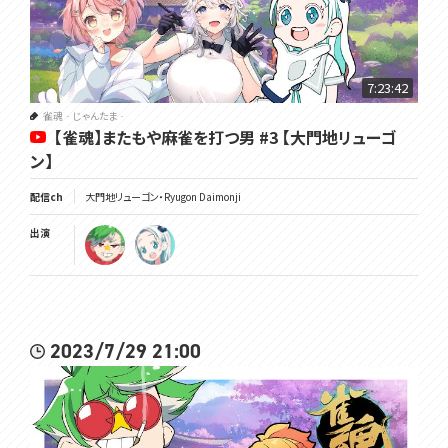
7:23:42
雀魂‐じゃんたま‐
【雀魂】またもや麻雀を打つ男 #3 【大門地リューゴ
ン】
配信ch
大門地リューゴン・Ryugon Daimonji
出演
2023/7/29 21:00