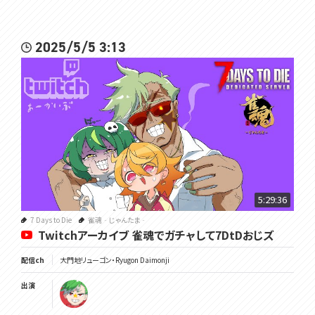
2025/5/5 3:13
5:29:36
7 Days to Die
雀魂‐じゃんたま‐
Twitchアーカイブ 雀魂でガチャして7DtDおじズ
配信ch
大門地リューゴン・Ryugon Daimonji
出演