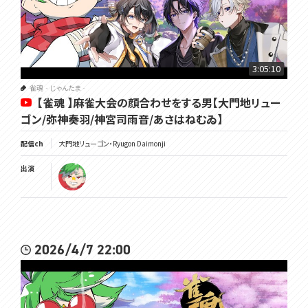
3:05:10
雀魂‐じゃんたま‐
【雀魂 】麻雀大会の顔合わせをする男【大門地リュー
ゴン/弥神奏羽/神宮司雨音/あさはねむゐ】
配信ch
大門地リューゴン・Ryugon Daimonji
出演
2026/4/7 22:00