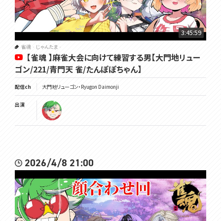
3:45:59
雀魂‐じゃんたま‐
【雀魂 】麻雀大会に向けて練習する男【大門地リュー
ゴン/221/青門天 雀/たんぽぽちゃん】
配信ch
大門地リューゴン・Ryugon Daimonji
出演
2026/4/8 21:00