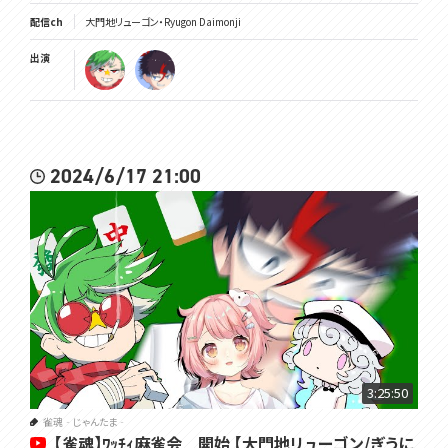
配信ch
大門地リューゴン・Ryugon Daimonji
出演
2024/6/17 21:00
3:25:50
雀魂‐じゃんたま‐
【雀魂】ﾜｯﾁｨ麻雀会 開始 【大門地リューゴン/ぎうに