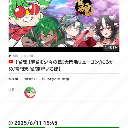
1:48:19
雀魂‐じゃんたま‐
【雀魂 】麻雀を少々の章【大門地リューゴン/にらか
め/青門天 雀/霜降いちぼ】
配信ch
大門地リューゴン・Ryugon Daimonji
出演
2025/6/11 15:45