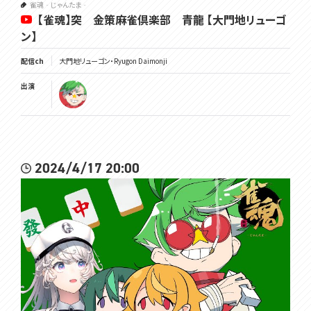
雀魂‐じゃんたま‐
【雀魂】突 金策麻雀倶楽部 青龍 【大門地リューゴ
ン】
配信ch
大門地リューゴン・Ryugon Daimonji
出演
2024/4/17 20:00