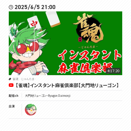
2025/6/5 21:00
4:17:20
雀魂‐じゃんたま‐
【雀魂】インスタント麻雀倶楽部【大門地リューゴン】
配信ch
大門地リューゴン・Ryugon Daimonji
出演