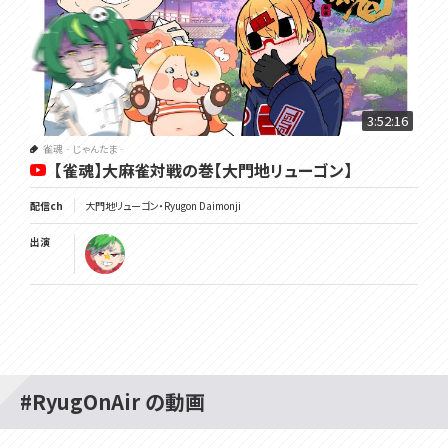
3:52:16
雀魂‐じゃんたま‐
【雀魂】大麻雀対戦の巻【大門地リューゴン】
配信ch
大門地リューゴン・Ryugon Daimonji
出演
#RyugOnAir の動画