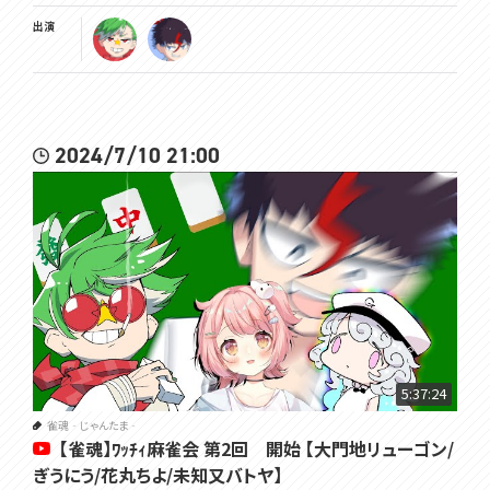
出演
2024/7/10 21:00
5:37:24
雀魂‐じゃんたま‐
【雀魂】ﾜｯﾁｨ麻雀会 第2回 開始 【大門地リューゴン/
ぎうにう/花丸ちよ/未知又バトヤ】