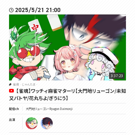
2025/5/21 21:00
3:37:23
雀魂‐じゃんたま‐
【雀魂】ワッチィ麻雀マターリ【大門地リューゴン/未知
又バトヤ/花丸ちよ/ぎうにう】
配信ch
大門地リューゴン・Ryugon Daimonji
出演