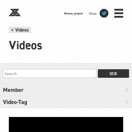
Share
#voms_project
Videos
Videos
検索
Member
Video-Tag