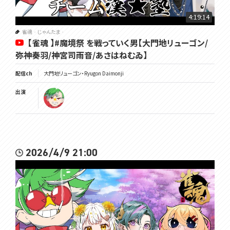
4:19:14
雀魂‐じゃんたま‐
【雀魂 】#魔境祭 を戦っていく男【大門地リューゴン/
弥神奏羽/神宮司雨音/あさはねむゐ】
配信ch
大門地リューゴン・Ryugon Daimonji
出演
2026/4/9 21:00