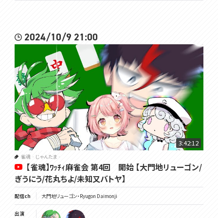
2024/10/9 21:00
3:42:12
雀魂‐じゃんたま‐
【雀魂】ﾜｯﾁｨ麻雀会 第4回 開始 【大門地リューゴン/
ぎうにう/花丸ちよ/未知又バトヤ】
配信ch
大門地リューゴン・Ryugon Daimonji
出演