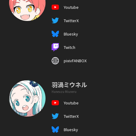
Youtube
TwitterX
Bluesky
Twitch
pixivFANBOX
羽渦ミウネル
Haneuzu Miuneru
Youtube
TwitterX
Bluesky