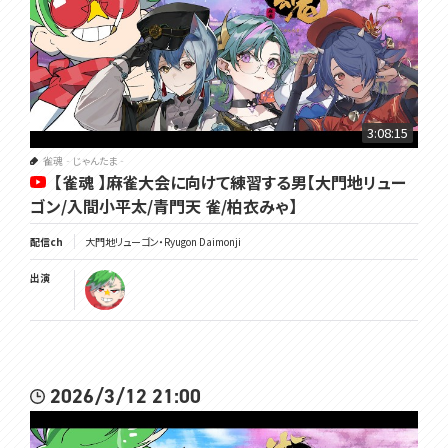
3:08:15
雀魂‐じゃんたま‐
【雀魂 】麻雀大会に向けて練習する男【大門地リュー
ゴン/入間小平太/青門天 雀/柏衣みゃ】
配信ch
大門地リューゴン・Ryugon Daimonji
出演
2026/3/12 21:00