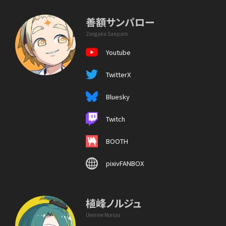
善額サンパロー
Zengaku Sanparo
Youtube
TwitterX
Bluesky
Twitch
BOOTH
pixivFANBOX
植峰ノルジュ
Uemine Noruju