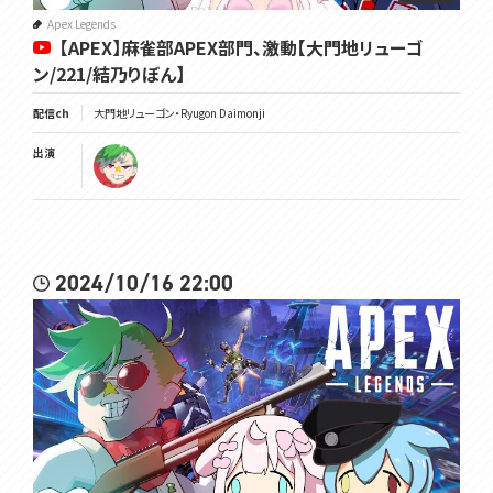
Apex Legends
【APEX】麻雀部APEX部門、激動【大門地リューゴ
ン/221/結乃りぼん】
配信ch
大門地リューゴン・Ryugon Daimonji
出演
2024/10/16 22:00