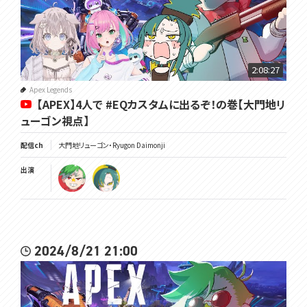
2:08:27
Apex Legends
【APEX】4人で #EQカスタムに出るぞ！の巻【大門地リ
ューゴン視点】
配信ch
大門地リューゴン・Ryugon Daimonji
出演
2024/8/21 21:00