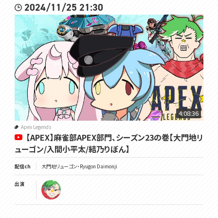
2024/11/25 21:30
4:08:36
Apex Legends
【APEX】麻雀部APEX部門、シーズン23の巻【大門地リ
ューゴン/入間小平太/結乃りぼん】
配信ch
大門地リューゴン・Ryugon Daimonji
出演