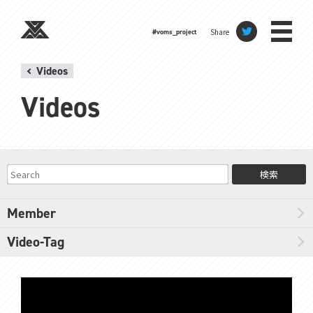
Share
#voms_project
Videos
Videos
検索
Member
Video-Tag