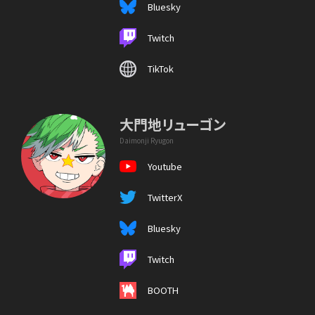
Bluesky
Twitch
TikTok
大門地リューゴン
Daimonji Ryugon
Youtube
TwitterX
Bluesky
Twitch
BOOTH