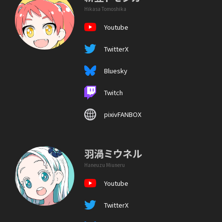
Hikasa Tomoshika
Youtube
TwitterX
Bluesky
Twitch
pixivFANBOX
羽渦ミウネル
Haneuzu Miuneru
Youtube
TwitterX