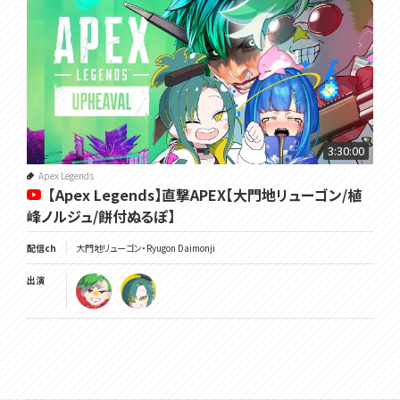
3:30:00
Apex Legends
【Apex Legends】直撃APEX【大門地リューゴン/植
峰ノルジュ/餅付ぬるぽ】
配信ch
大門地リューゴン・Ryugon Daimonji
出演