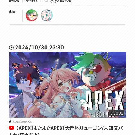
配信ch
大門地リューゴン・Ryugon Daimonji
出演
2024/10/30 23:30
5:50:31
Apex Legends
【APEX】よたよたAPEX【大門地リューゴン/未知又バ