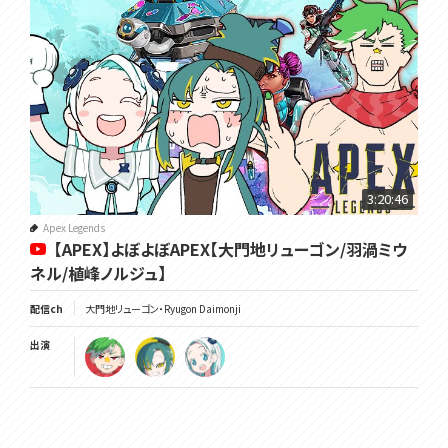
3:20:46
Apex Legends
【APEX】よぼよぼAPEX【大門地リューゴン/羽渦ミウ
ネル/植峰ノルジュ】
配信ch
大門地リューゴン・Ryugon Daimonji
出演