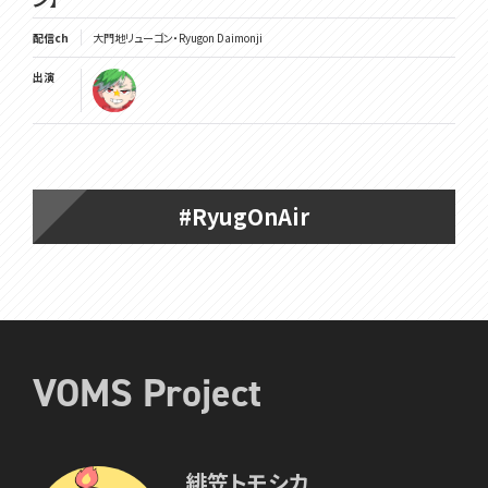
配信ch
大門地リューゴン・Ryugon Daimonji
出演
#RyugOnAir
VOMS Project
緋笠トモシカ