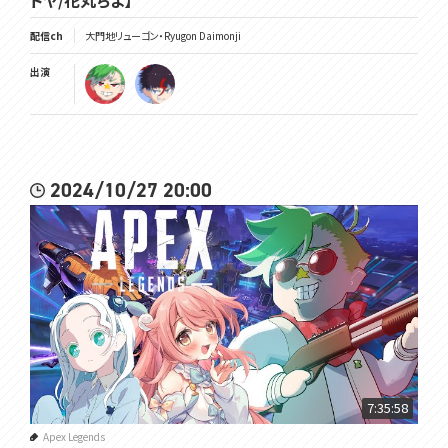
トヤ/花丸ちよ】
配信ch
大門地リューゴン・Ryugon Daimonji
出演
2024/10/27 20:00
7:35:58
Apex Legends