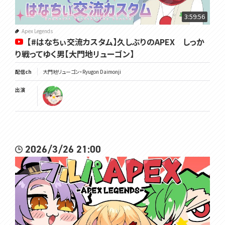
3:59:56
Apex Legends
【#はなちぃ交流カスタム】久しぶりのAPEX しっか
り戦ってゆく男【大門地リューゴン】
配信ch
大門地リューゴン・Ryugon Daimonji
出演
2026/3/26 21:00