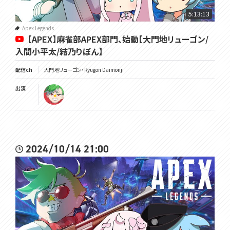
5:13:13
Apex Legends
【APEX】麻雀部APEX部門、始動【大門地リューゴン/
入間小平太/結乃りぼん】
配信ch
大門地リューゴン・Ryugon Daimonji
出演
2024/10/14 21:00