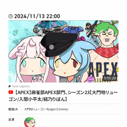
2024/11/13 22:00
5:55:20
Apex Legends
【APEX】麻雀部APEX部門、シーズン23【大門地リュー
ゴン/入間小平太/結乃りぼん】
配信ch
大門地リューゴン・Ryugon Daimonji
出演