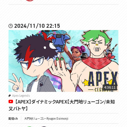
2024/11/10 22:15
4:36:11
Apex Legends
【APEX】ダイナミックAPEX【大門地リューゴン/未知
又バトヤ】
配信ch
大門地リューゴン・Ryugon Daimonji