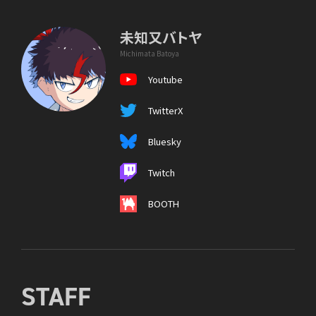
未知又バトヤ
Michimata Batoya
Youtube
TwitterX
Bluesky
Twitch
BOOTH
STAFF