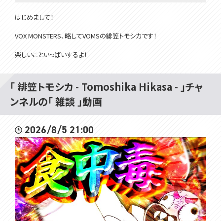
はじめまして！
VOX MONSTERS、略してVOMSの緋笠トモシカです！
楽しいこといっぱいするよ！
仲良くしてね～
「 緋笠トモシカ - Tomoshika Hikasa - 」チャ
▽チャンネル登録よろしくね
ンネルの「 雑談 」動画
https://www.youtube.com/channel/UC3vzVK_N_SUVKqbX69L_X4
g
2026/8/5 21:00
▽ツイッターはここ
https://twitter.com/Tomoshika_H