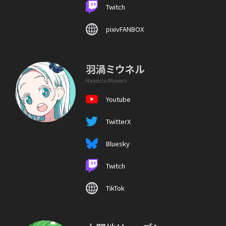
Twitch
pixivFANBOX
羽渦ミウネル
Haneuzu Miuneru
Youtube
TwitterX
Bluesky
Twitch
TikTok