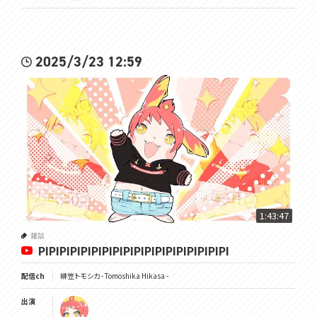
2025/3/23 12:59
1:43:47
雑談
PIPIPIPIPIPIPIPIPIPIPIPIPIPIPIPIPIPI
配信ch
緋笠トモシカ - Tomoshika Hikasa -
出演