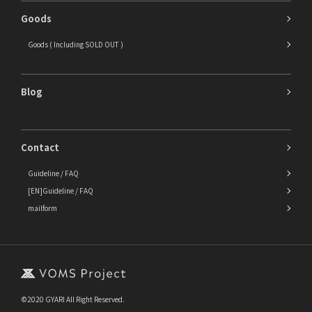
Goods
Goods ( Including SOLD OUT )
Blog
Contact
Guideline / FAQ
[EN]Guideline / FAQ
mailform
©2020 GYARI All Right Reserved.