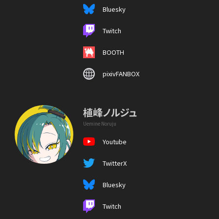
Bluesky
Twitch
BOOTH
pixivFANBOX
植峰ノルジュ
Uemine Noruju
Youtube
TwitterX
Bluesky
Twitch