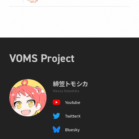
VOMS Project
緋笠トモシカ
Hikasa Tomoshika
Youtube
TwitterX
Bluesky