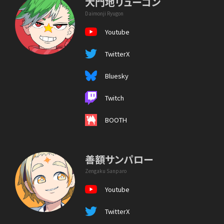
大門地リューゴン
Daimonji Ryugon
Youtube
TwitterX
Bluesky
Twitch
BOOTH
善額サンパロー
Zengaku Sanparo
Youtube
TwitterX