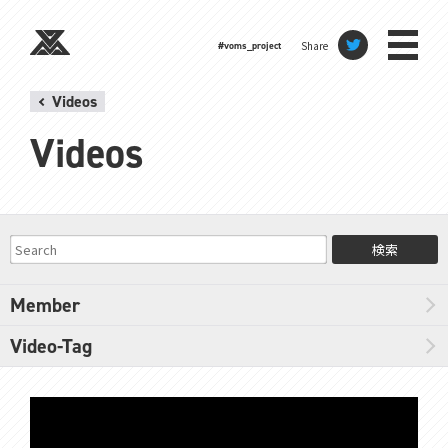
Share
#voms_project
Videos
Videos
検索
Member
Video-Tag