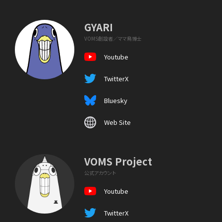
GYARI
VOMS創設者／ママ鳥博士
Youtube
TwitterX
Bluesky
Web Site
VOMS Project
公式アカウント
Youtube
TwitterX