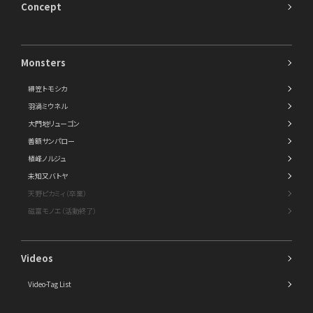
Concept
Monsters
緋笠トモシカ
羽渦ミウネル
大門地リューゴン
善額サンパロー
植峰ノルジュ
未知又バトヤ
天野ピカミィ（卒業）
磁富モノエ（活動終了）
Videos
Video-Tag List