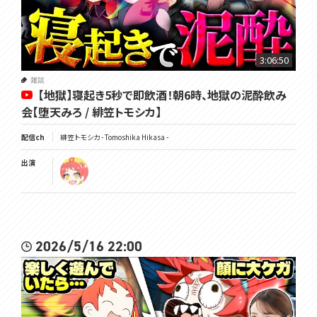
3:06:50
雑談
【地獄】寝起き5秒で即飲酒！朝6時、地獄の泥酔飲み
会【堕天みろ / 緋笠トモシカ】
配信ch
緋笠トモシカ - Tomoshika Hikasa -
出演
2026/5/16 22:00