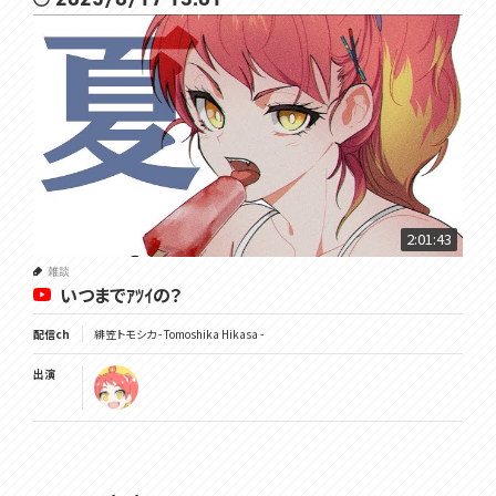
2:01:43
雑談
いつまでｱﾂｲの？
配信ch
緋笠トモシカ - Tomoshika Hikasa -
出演