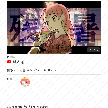
1:59:32
雑談
終わる
配信ch
緋笠トモシカ - Tomoshika Hikasa -
出演
2025/8/17 13:01