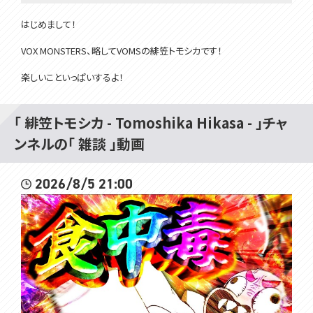
はじめまして！
VOX MONSTERS、略してVOMSの緋笠トモシカです！
楽しいこといっぱいするよ！
仲良くしてね～
「 緋笠トモシカ - Tomoshika Hikasa - 」チャ
サムネイルはピンポンパールさん【@Pearlscale0818】のイラストを使
ンネルの「 雑談 」動画
用させていただいております！
2026/8/5 21:00
▽チャンネル登録よろしくね
https://www.youtube.com/channel/UC3vzVK_N_SUVKqbX69L_X4
g
▽ツイッターはここ
https://twitter.com/Tomoshika_H
▽公式サイト
https://voms.net/