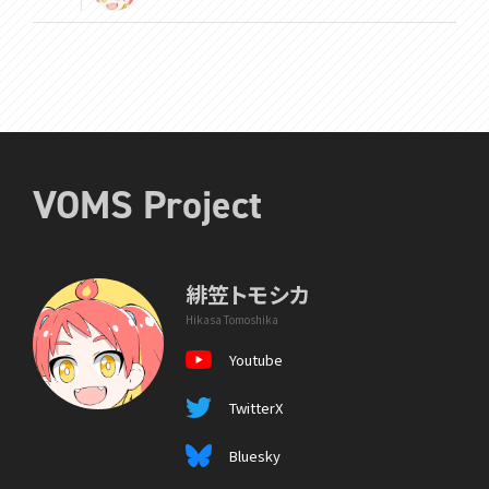
VOMS Project
緋笠トモシカ
Hikasa Tomoshika
Youtube
TwitterX
Bluesky