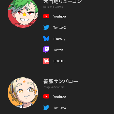
大門地リューゴン
Daimonji Ryugon
Youtube
TwitterX
Bluesky
Twitch
BOOTH
善額サンパロー
Zengaku Sanparo
Youtube
TwitterX