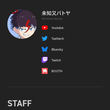
未知又バトヤ
Michimata Batoya
Youtube
TwitterX
Bluesky
Twitch
BOOTH
STAFF