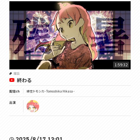
1:59:32
雑談
終わる
配信ch
緋笠トモシカ - Tomoshika Hikasa -
出演
2025/8/17 13:01