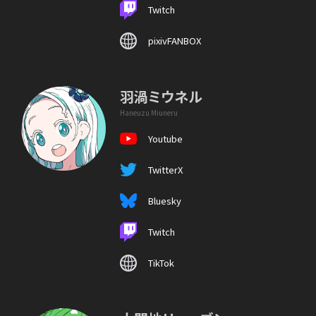
Twitch
pixivFANBOX
羽渦ミウネル
Haneuzu Miuneru
Youtube
TwitterX
Bluesky
Twitch
TikTok