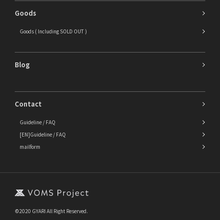
Goods
Goods ( Including SOLD OUT )
Blog
Contact
Guideline / FAQ
[EN]Guideline / FAQ
mailform
©2020 GYARI All Right Reserved.