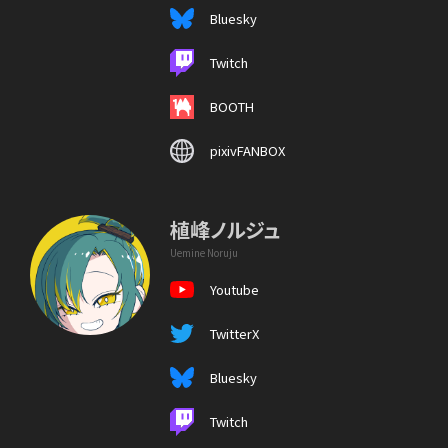
Bluesky
Twitch
BOOTH
pixivFANBOX
植峰ノルジュ
Uemine Noruju
Youtube
TwitterX
Bluesky
Twitch