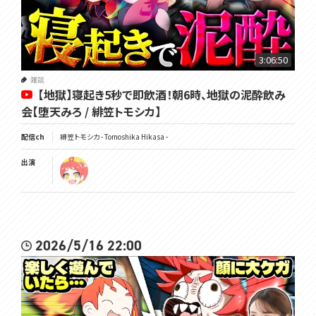
3:06:50
雑談
【地獄】寝起き5秒で即飲酒！朝6時、地獄の泥酔飲み
会【堕天みろ / 緋笠トモシカ】
配信ch
緋笠トモシカ - Tomoshika Hikasa -
出演
2026/5/16 22:00