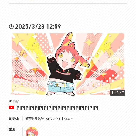
2025/3/23 12:59
1:43:47
雑談
PIPIPIPIPIPIPIPIPIPIPIPIPIPIPIPIPIPI
配信ch
緋笠トモシカ - Tomoshika Hikasa -
出演