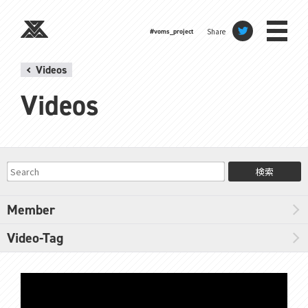
Share
#voms_project
Videos
Videos
検索
Member
Video-Tag