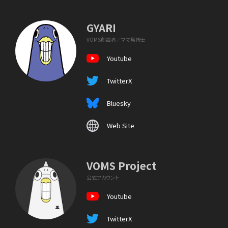
GYARI
VOMS創設者／ママ鳥博士
Youtube
TwitterX
Bluesky
Web Site
VOMS Project
公式アカウント
Youtube
TwitterX