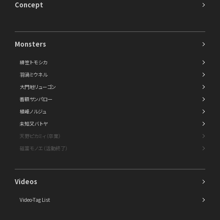
Concept
Monsters
緋笠トモシカ
羽渦ミウネル
大門地リューゴン
善額サンパロー
植峰ノルジュ
未知又バトヤ
天野ピカミィ（卒業）
磁富モノエ（活動終了）
Videos
Video-Tag List