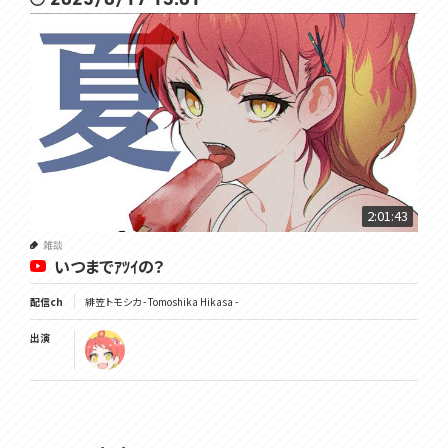
2:01:43
雑談
いつまでｱﾂｲの？
配信ch
緋笠トモシカ - Tomoshika Hikasa -
出演