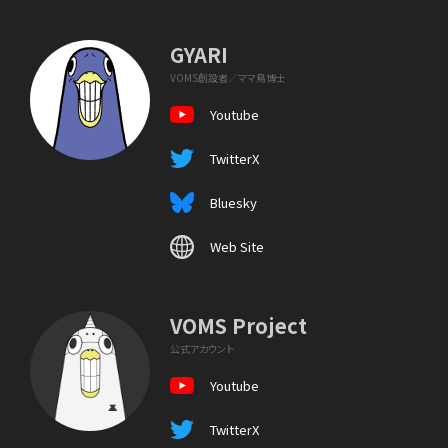
GYARI
VOMS創設者／ママ鳥博士
Youtube
TwitterX
Bluesky
Web Site
VOMS Project
公式アカウント
Youtube
TwitterX