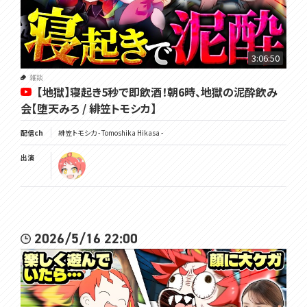
3:06:50
雑談
【地獄】寝起き5秒で即飲酒！朝6時、地獄の泥酔飲み
会【堕天みろ / 緋笠トモシカ】
配信ch
緋笠トモシカ - Tomoshika Hikasa -
出演
2026/5/16 22:00