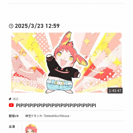
2025/3/23 12:59
1:43:47
雑談
PIPIPIPIPIPIPIPIPIPIPIPIPIPIPIPIPIPI
配信ch
緋笠トモシカ - Tomoshika Hikasa -
出演