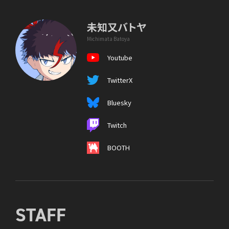
未知又バトヤ
Michimata Batoya
Youtube
TwitterX
Bluesky
Twitch
BOOTH
STAFF