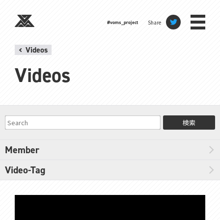
Share
#voms_project
Videos
Videos
検索
Member
Video-Tag