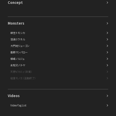
Concept
Monsters
緋笠トモシカ
羽渦ミウネル
大門地リューゴン
善額サンパロー
植峰ノルジュ
未知又バトヤ
天野ピカミィ（卒業）
磁富モノエ（活動終了）
Videos
Video-Tag List