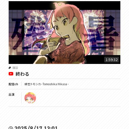
1:59:32
雑談
終わる
配信ch
緋笠トモシカ - Tomoshika Hikasa -
出演
2025/8/17 13:01