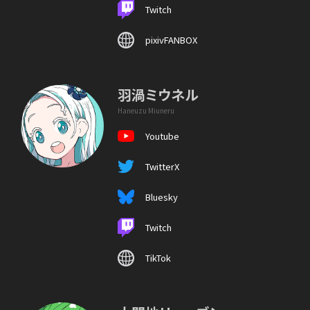
Twitch
pixivFANBOX
羽渦ミウネル
Haneuzu Miuneru
Youtube
TwitterX
Bluesky
Twitch
TikTok