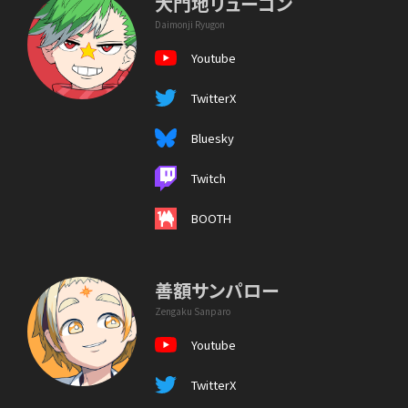
大門地リューゴン
Daimonji Ryugon
Youtube
TwitterX
Bluesky
Twitch
BOOTH
善額サンパロー
Zengaku Sanparo
Youtube
TwitterX