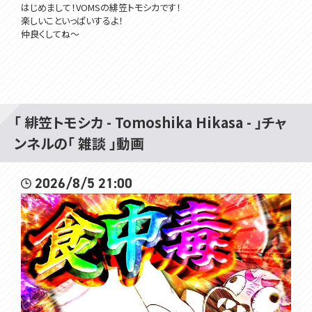
はじめまして！VOMSの緋笠トモシカです！
楽しいこといっぱいするよ！
仲良くしてね～
▽メンバーシップ
https://www.youtube.com/channel/UC3vzVK_N_SUVKqbX69L_X4
g/join
「 緋笠トモシカ - Tomoshika Hikasa - 」チャ
▽チャンネル登録よろしくね
ンネルの「 雑談 」動画
https://www.youtube.com/channel/UC3vzVK_N_SUVKqbX69L_X4
g
2026/8/5 21:00
▽ツイッターはここ
https://twitter.com/Tomoshika_H
▽公式サイト
https://voms.net/
#トモしび