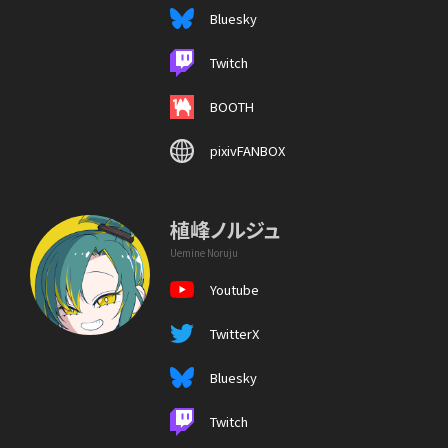
Bluesky
Twitch
BOOTH
pixivFANBOX
植峰ノルジュ
Uemine Noruju
Youtube
TwitterX
Bluesky
Twitch