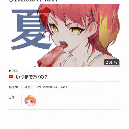
2:01:43
雑談
いつまでｱﾂｲの？
配信ch
緋笠トモシカ - Tomoshika Hikasa -
出演