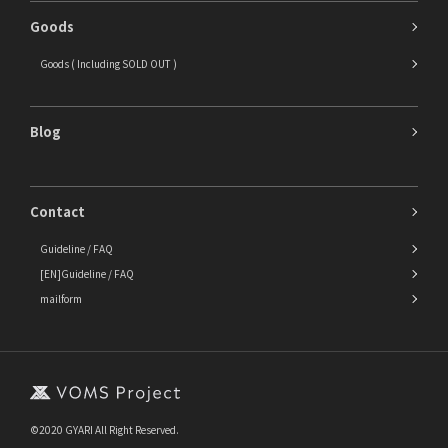
Goods
Goods ( Including SOLD OUT )
Blog
Contact
Guideline / FAQ
[EN]Guideline / FAQ
mailform
©2020 GYARI All Right Reserved.