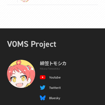
VOMS Project
緋笠トモシカ
Hikasa Tomoshika
Youtube
TwitterX
Bluesky