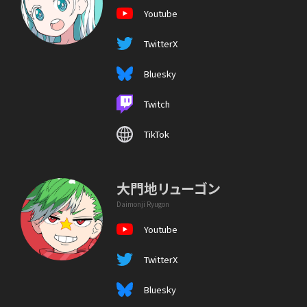
Youtube
TwitterX
Bluesky
Twitch
TikTok
大門地リューゴン
Daimonji Ryugon
Youtube
TwitterX
Bluesky