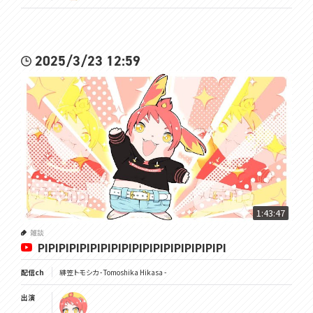
2025/3/23 12:59
1:43:47
雑談
PIPIPIPIPIPIPIPIPIPIPIPIPIPIPIPIPIPI
配信ch
緋笠トモシカ - Tomoshika Hikasa -
出演