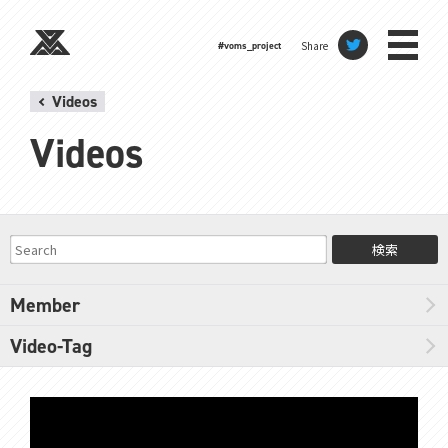
Share
#voms_project
Videos
Videos
検索
Member
Video-Tag