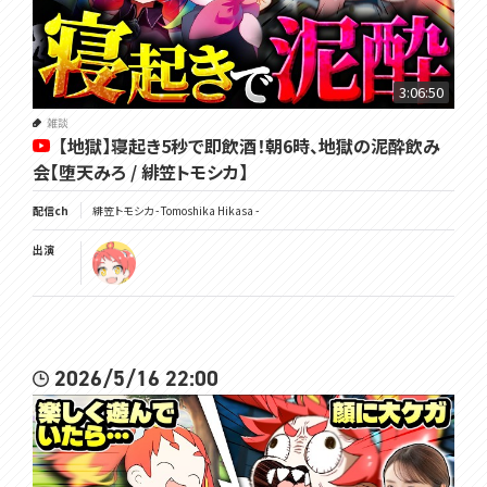
3:06:50
雑談
【地獄】寝起き5秒で即飲酒！朝6時、地獄の泥酔飲み
会【堕天みろ / 緋笠トモシカ】
配信ch
緋笠トモシカ - Tomoshika Hikasa -
出演
2026/5/16 22:00