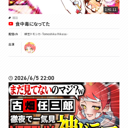
These will be made-to-order and permanent goods, so please f
1:41:11
eel free to purchase them. [DeepL]
▼Shop Page
雑談
https://voms.booth.pm
食中毒になってた
配信ch
緋笠トモシカ - Tomoshika Hikasa -
▽メンバーシップ
出演
https://www.youtube.com/channel/UC3vzVK_N_SUVKqbX69L_X4
g/join
▽チャンネル登録よろしくね
https://www.youtube.com/channel/UC3vzVK_N_SUVKqbX69L_X4
2026/6/5 22:00
g
▽ツイッターはここ
https://twitter.com/Tomoshika_H
▽公式サイト
https://voms.net/