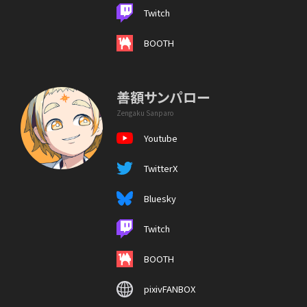
Twitch
BOOTH
善額サンパロー
Zengaku Sanparo
Youtube
TwitterX
Bluesky
Twitch
BOOTH
pixivFANBOX