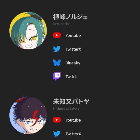
植峰ノルジュ
Uemine Noruju
Youtube
TwitterX
Bluesky
Twitch
未知又バトヤ
Michimata Batoya
Youtube
TwitterX