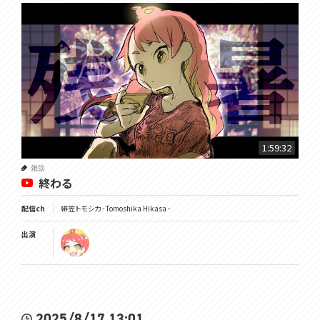
1:59:32
雑談
終わる
配信ch
緋笠トモシカ - Tomoshika Hikasa -
出演
2025/8/17 13:01