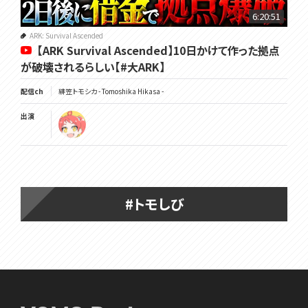
6:20:51
ARK: Survival Ascended
【ARK Survival Ascended】10日かけて作った拠点
が破壊されるらしい【#大ARK】
配信ch
緋笠トモシカ - Tomoshika Hikasa -
出演
#トモしび