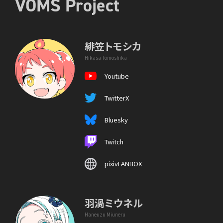
VOMS Project
緋笠トモシカ
Hikasa Tomoshika
Youtube
TwitterX
Bluesky
Twitch
pixivFANBOX
羽渦ミウネル
Haneuzu Miuneru