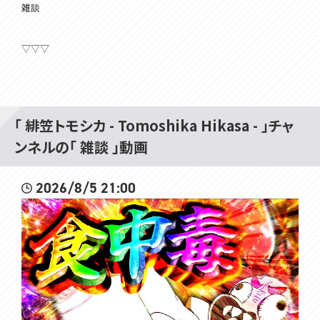
雑談
▽▽▽
はじめまして！VOMSの緋笠トモシカです！
楽しいこといっぱいするよ！
仲良くしてね～
「 緋笠トモシカ - Tomoshika Hikasa - 」チャ
▽毎週日曜日13時からは定期雑談配信
ンネルの「 雑談 」動画
2026/8/5 21:00
★9月VOMSグッズのお知らせ★
9/21の緋笠トモシカ生誕祭を祝して、記念グッズを制作いたしました！
受注生産・常設グッズとなりますので、お気軽にお買い求めください。
▼ショップページはこちら
https://voms.booth.pm
★VOMS Merch for September★
In celebration of Tomoshika Hikasa's birthday on 9/21, we've pro
duced some commemorative goods!