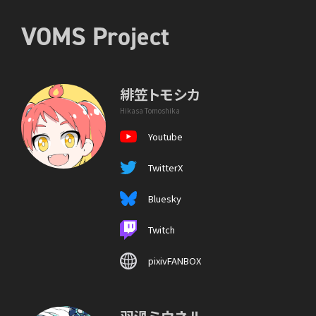
VOMS Project
緋笠トモシカ
Hikasa Tomoshika
Youtube
TwitterX
Bluesky
Twitch
pixivFANBOX