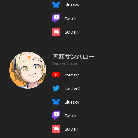
Bluesky
Twitch
BOOTH
善額サンパロー
Zengaku Sanparo
Youtube
TwitterX
Bluesky
Twitch
BOOTH