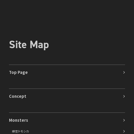
Site Map
Top Page
Concept
Monsters
緋笠トモシカ