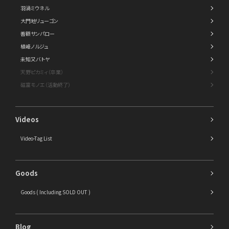
羽渦ミウネル
大門地リューゴン
善額サンパロー
植峰ノルジュ
未知又バトヤ
天野ピカミィ（卒業）
磁富モノエ（活動終了）
Videos
Video-Tag List
Goods
Goods ( Including SOLD OUT )
Blog