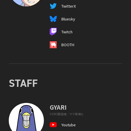
TwitterX
Bluesky
Twitch
BOOTH
STAFF
GYARI
VOMS創設者／ママ鳥博士
Youtube