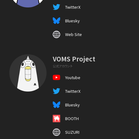
TwitterX
Bluesky
Web Site
VOMS Project
公式アカウント
Youtube
TwitterX
Bluesky
BOOTH
SUZURI