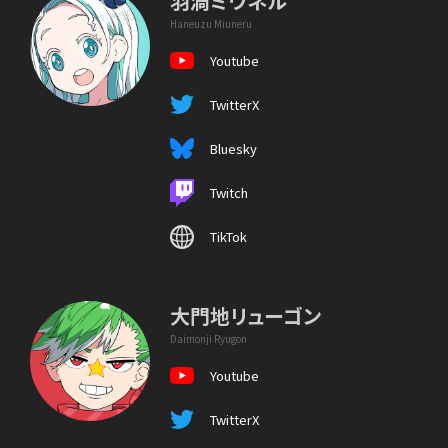
羽渦ミウネル
Haneuzu Miuneru
Youtube
TwitterX
Bluesky
Twitch
TikTok
大門地リューゴン
Daimonji Ryugon
Youtube
TwitterX