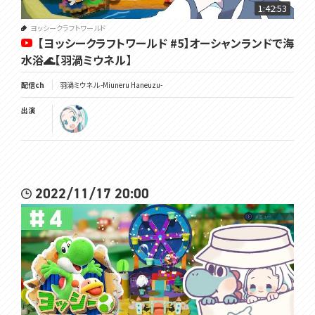
1:42:53
ヨッシークラフトワールド
【ヨッシークラフトワールド #5】オーシャンランドで海
水浴🌊【羽渦ミウネル】
配信ch
羽渦ミウネル -Miuneru Haneuzu-
出演
2022/11/17 20:00