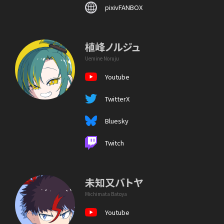
pixivFANBOX
植峰ノルジュ
Uemine Noruju
Youtube
TwitterX
Bluesky
Twitch
未知又バトヤ
Michimata Batoya
Youtube