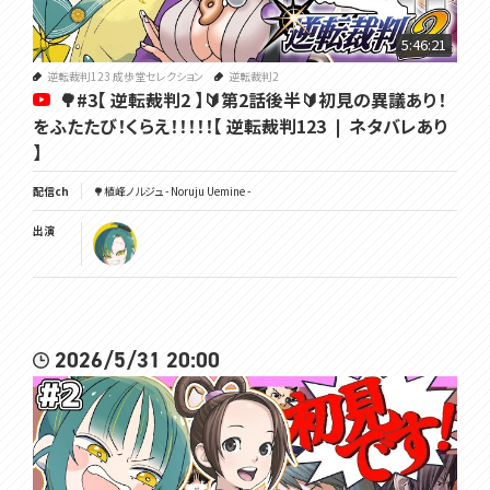
5:46:21
逆転裁判123 成歩堂セレクション
逆転裁判2
🌳#3【 逆転裁判2 】🔰第2話後半🔰初見の異議あり！
をふたたび！くらえ！！！！！【 逆転裁判123 ❘ ネタバレあり
】
配信ch
🌳植峰ノルジュ - Noruju Uemine -
出演
2026/5/31 20:00