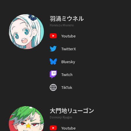
羽渦ミウネル
Haneuzu Miuneru
Youtube
TwitterX
Bluesky
Twitch
TikTok
大門地リューゴン
Daimonji Ryugon
Youtube