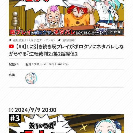
2:16:48
逆転裁判123 成歩堂セレクション
逆転裁判2
【#4】1に引き続き既プレイがボロクソにネタバレしな
がらやる『逆転裁判2』第2話探偵2
配信ch
羽渦ミウネル -Miuneru Haneuzu-
出演
2024/9/9 20:00