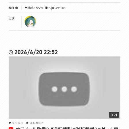
配信ch
🌳植峰ノルジュ - Noruju Uemine -
出演
2026/6/20 22:52
0:21
切り抜き
逆転裁判2