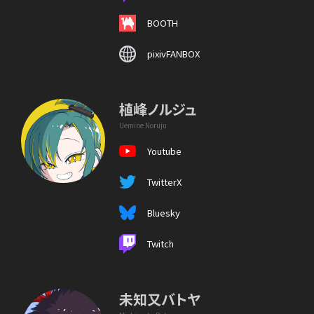
BOOTH
pixivFANBOX
植峰ノルジュ
Uemine Noruju
Youtube
TwitterX
Bluesky
Twitch
未知又バトヤ