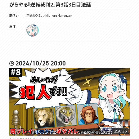
がらやる『逆転裁判2』第3話3日目法廷
配信ch
羽渦ミウネル -Miuneru Haneuzu-
出演
2024/10/25 20:00
2:28:36