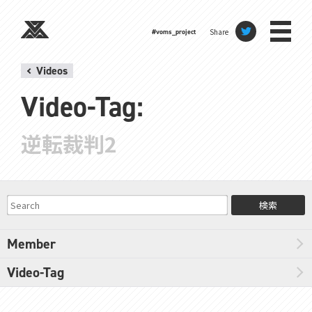
Share
#voms_project
Videos
Video-Tag:
逆転裁判2
検索
Member
Video-Tag