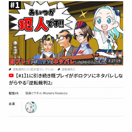
3:27:19
逆転裁判123 成歩堂セレクション
逆転裁判2
【#1】1に引き続き既プレイがボロクソにネタバレしな
がらやる『逆転裁判2』
配信ch
羽渦ミウネル -Miuneru Haneuzu-
出演