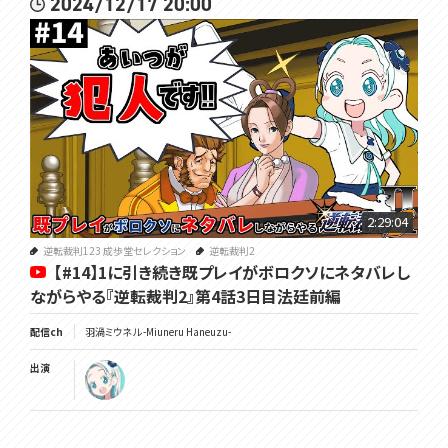
2024/12/17 20:00
2:29:04
逆転裁判123 成歩堂セレクション
逆転裁判2
【#14】1に引き続き既プレイがボロクソにネタバレし
ながらやる『逆転裁判2』第4話3日目法廷前編
配信ch
羽渦ミウネル -Miuneru Haneuzu-
出演