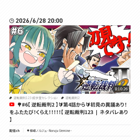
2026/6/28 20:00
8:10:26
逆転裁判123 成歩堂セレクション
逆転裁判2
🌳#6【 逆転裁判2 】🔰第4話から🔰初見の異議あり！
をふたたび！くらえ！！！！！【 逆転裁判123 ❘ ネタバレあり
】
配信ch
🌳植峰ノルジュ - Noruju Uemine -