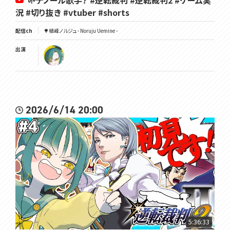
🌱テノール歌手？ #逆転裁判 #逆転裁判2 #ゲーム実
況 #切り抜き #vtuber #shorts
配信ch
🌳植峰ノルジュ - Noruju Uemine -
出演
2026/6/14 20:00
5:36:33