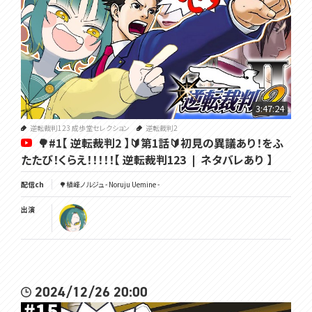
3:47:24
逆転裁判123 成歩堂セレクション
逆転裁判2
🌳#1【 逆転裁判2 】🔰第1話🔰初見の異議あり！をふ
たたび！くらえ！！！！！【 逆転裁判123 ❘ ネタバレあり 】
配信ch
🌳植峰ノルジュ - Noruju Uemine -
出演
2024/12/26 20:00