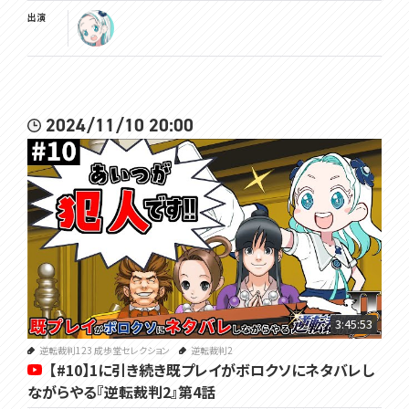
出演
2024/11/10 20:00
3:45:53
逆転裁判123 成歩堂セレクション
逆転裁判2
【#10】1に引き続き既プレイがボロクソにネタバレし
ながらやる『逆転裁判2』第4話