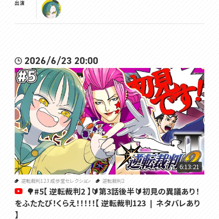
出演
2026/6/23 20:00
6:13:21
逆転裁判123 成歩堂セレクション
逆転裁判2
🌳#5【 逆転裁判2 】🔰第3話後半🔰初見の異議あり！
をふたたび！くらえ！！！！！【 逆転裁判123 ❘ ネタバレあり
】