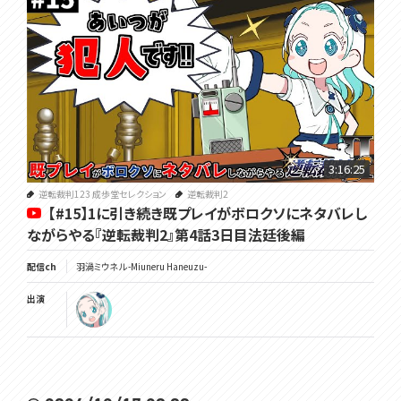
3:16:25
逆転裁判123 成歩堂セレクション
逆転裁判2
【#15】1に引き続き既プレイがボロクソにネタバレし
ながらやる『逆転裁判2』第4話3日目法廷後編
配信ch
羽渦ミウネル -Miuneru Haneuzu-
出演