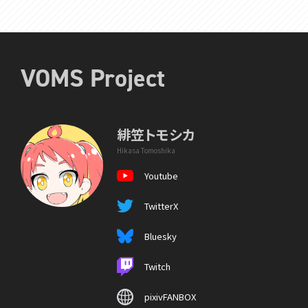
VOMS Project
緋笠トモシカ
Hikasa Tomoshika
Youtube
TwitterX
Bluesky
Twitch
pixivFANBOX