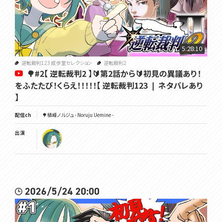
5:28:10
逆転裁判123 成歩堂セレクション
逆転裁判2
🌳#2【 逆転裁判2 】🔰第2話から🔰初見の異議あり！
をふたたび！くらえ！！！！！【 逆転裁判123 ❘ ネタバレあり
】
配信ch
🌳植峰ノルジュ - Noruju Uemine -
出演
2026/5/24 20:00