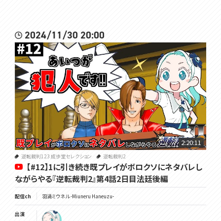
2024/11/30 20:00
2:20:11
逆転裁判123 成歩堂セレクション
逆転裁判2
【#12】1に引き続き既プレイがボロクソにネタバレし
ながらやる『逆転裁判2』第4話2日目法廷後編
配信ch
羽渦ミウネル -Miuneru Haneuzu-
出演