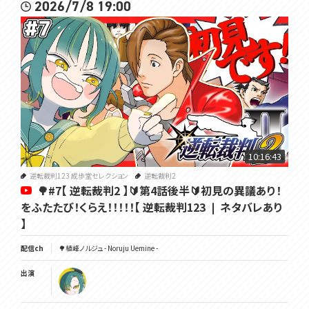
2026/7/8 19:00
10:16:43
逆転裁判123 成歩堂セレクション
逆転裁判2
🌳#7【 逆転裁判2 】🔰第4話後半🔰初見の異議あり！
をふたたび！くらえ！！！！！【 逆転裁判123 ❘ ネタバレあり
】
配信ch
🌳植峰ノルジュ - Noruju Uemine -
出演