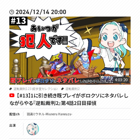
2024/12/14 20:00
4:03:20
逆転裁判123 成歩堂セレクション
逆転裁判2
【#13】1に引き続き既プレイがボロクソにネタバレし
ながらやる『逆転裁判2』第4話2日目探偵
配信ch
羽渦ミウネル -Miuneru Haneuzu-
出演