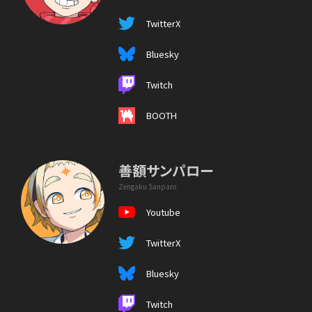
TwitterX
Bluesky
Twitch
BOOTH
善額サンパロー
Zengaku Sanparo
Youtube
TwitterX
Bluesky
Twitch