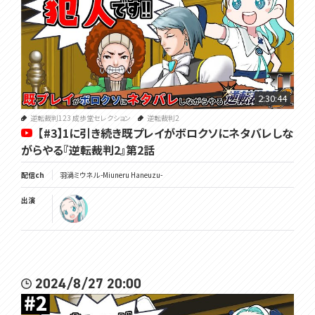
2:30:44
逆転裁判123 成歩堂セレクション
逆転裁判2
【#3】1に引き続き既プレイがボロクソにネタバレしな
がらやる『逆転裁判2』第2話
配信ch
羽渦ミウネル -Miuneru Haneuzu-
出演
2024/8/27 20:00