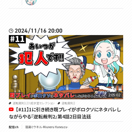
2024/11/16 20:00
2:05:02
逆転裁判123 成歩堂セレクション
逆転裁判2
【#11】1に引き続き既プレイがボロクソにネタバレし
ながらやる『逆転裁判2』第4話2日目法廷
配信ch
羽渦ミウネル -Miuneru Haneuzu-