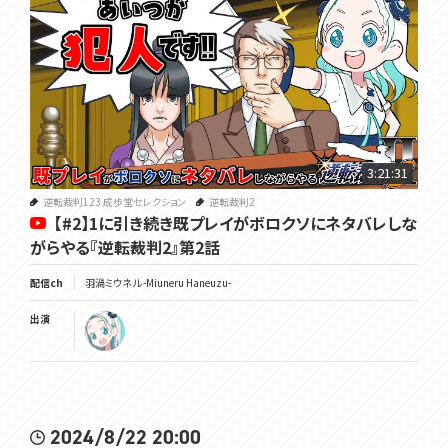
3:21:31
逆転裁判123 成歩堂セレクション
逆転裁判2
【#2】1に引き続き既プレイがボロクソにネタバレしな
がらやる『逆転裁判2』第2話
配信ch
羽渦ミウネル -Miuneru Haneuzu-
出演
2024/8/22 20:00