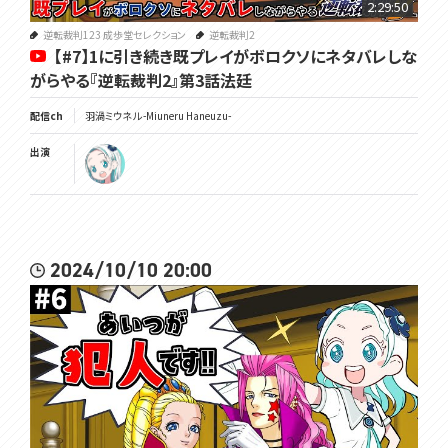
2:29:50
逆転裁判123 成歩堂セレクション
逆転裁判2
【#7】1に引き続き既プレイがボロクソにネタバレしな
がらやる『逆転裁判2』第3話法廷
配信ch
羽渦ミウネル -Miuneru Haneuzu-
出演
2024/10/10 20:00