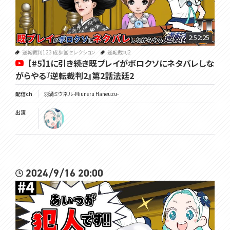
2:52:25
逆転裁判123 成歩堂セレクション
逆転裁判2
【#5】1に引き続き既プレイがボロクソにネタバレしな
がらやる『逆転裁判2』第2話法廷2
配信ch
羽渦ミウネル -Miuneru Haneuzu-
出演
2024/9/16 20:00