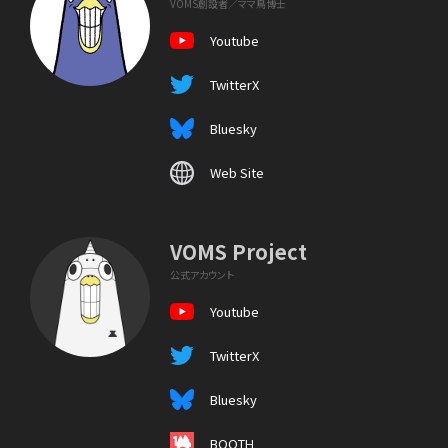
VOMS創設者／ママ鳥博士
Youtube
TwitterX
Bluesky
Web Site
VOMS Project
公式アカウント
Youtube
TwitterX
Bluesky
BOOTH