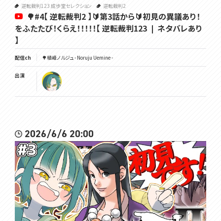
逆転裁判123 成歩堂セレクション
逆転裁判2
🌳#4【 逆転裁判2 】🔰第3話から🔰初見の異議あり！
をふたたび！くらえ！！！！！【 逆転裁判123 ❘ ネタバレあり
】
配信ch
🌳植峰ノルジュ - Noruju Uemine -
出演
2026/6/6 20:00