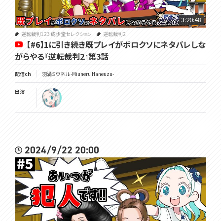
3:20:48
逆転裁判123 成歩堂セレクション
逆転裁判2
【#6】1に引き続き既プレイがボロクソにネタバレしな
がらやる『逆転裁判2』第3話
配信ch
羽渦ミウネル -Miuneru Haneuzu-
出演
2024/9/22 20:00