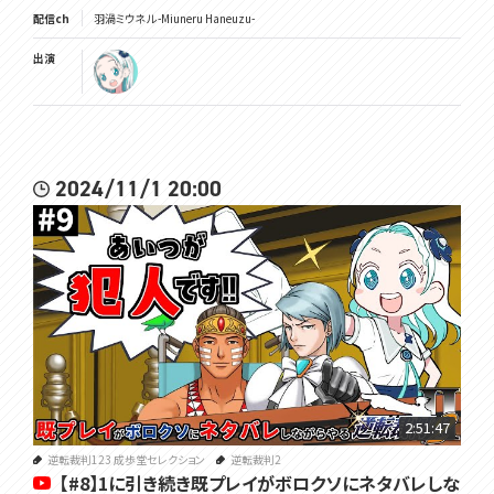
配信ch
羽渦ミウネル -Miuneru Haneuzu-
出演
2024/11/1 20:00
2:51:47
逆転裁判123 成歩堂セレクション
逆転裁判2
【#8】1に引き続き既プレイがボロクソにネタバレしな