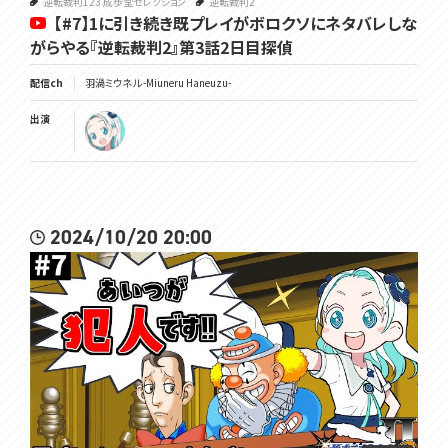
逆転裁判123 成歩堂セレクション
逆転裁判2
【#7】1に引き続き既プレイがボロクソにネタバレしな
がらやる『逆転裁判2』第3話2日目探偵
配信ch
羽渦ミウネル -Miuneru Haneuzu-
出演
2024/10/20 20:00