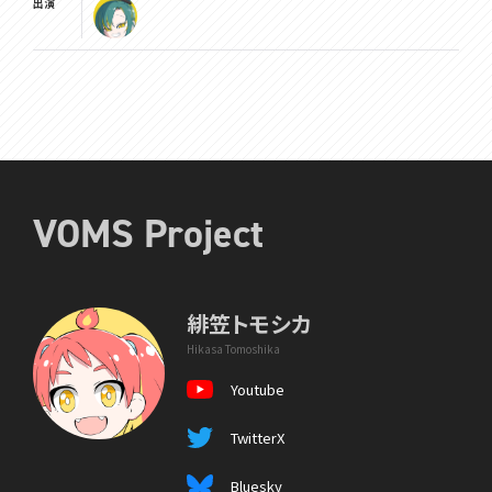
出演
VOMS Project
緋笠トモシカ
Hikasa Tomoshika
Youtube
TwitterX
Bluesky