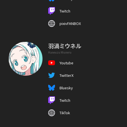
Twitch
pixivFANBOX
羽渦ミウネル
Haneuzu Miuneru
Youtube
TwitterX
Bluesky
Twitch
TikTok