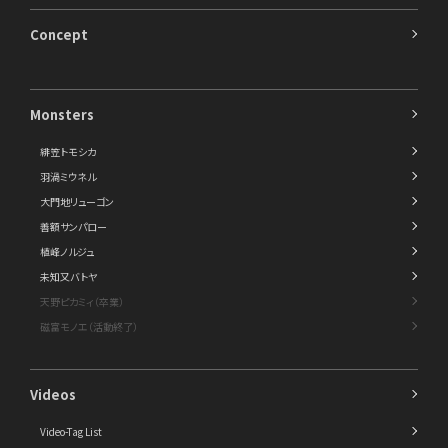
Concept
Monsters
緋笠トモシカ
羽渦ミウネル
大門地リューゴン
善額サンパロー
植峰ノルジュ
未知又バトヤ
天野ピカミィ（卒業）
磁富モノエ（活動終了）
Videos
Video-Tag List