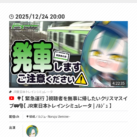
2025/12/24 20:00
4:22:35
JR東日本トレインシミュレータ
🌳【 緊急運行 】視聴者を無事に帰したいクリスマスイ
ブ🚃🎅【 JR東日本トレインシミュレータ | ﾉﾙｼﾞｭ 】
配信ch
🌳植峰ノルジュ - Noruju Uemine -
出演