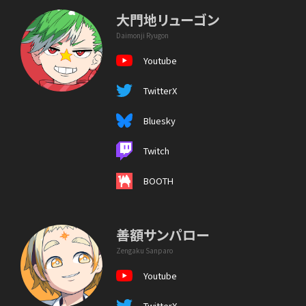
大門地リューゴン
Daimonji Ryugon
Youtube
TwitterX
Bluesky
Twitch
BOOTH
善額サンパロー
Zengaku Sanparo
Youtube
TwitterX