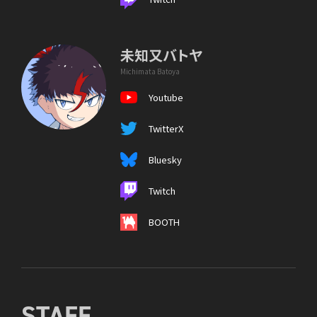
未知又バトヤ
Michimata Batoya
Youtube
TwitterX
Bluesky
Twitch
BOOTH
STAFF