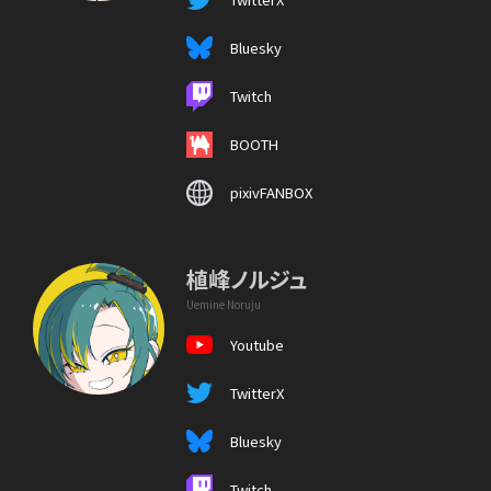
Bluesky
Twitch
BOOTH
pixivFANBOX
植峰ノルジュ
Uemine Noruju
Youtube
TwitterX
Bluesky
Twitch