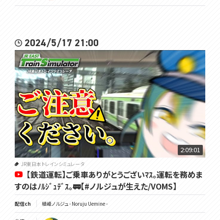
2024/5/17 21:00
2:09:01
JR東日本トレインシミュレータ
【鉄道運転】ご乗車ありがとうございﾏｽ。運転を務めま
すのはﾉﾙｼﾞｭﾃﾞｽ。🚃【#ノルジュが生えた/VOMS】
配信ch
植峰ノルジュ - Noruju Uemine -