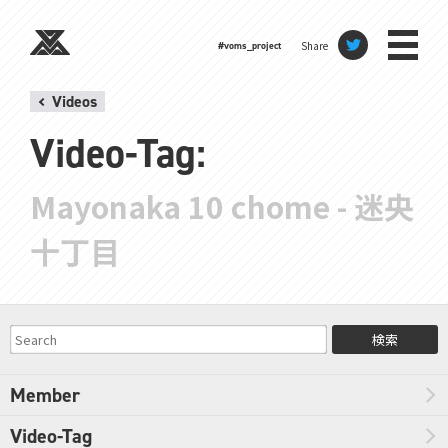
Share
#voms_project
Videos
Video-Tag:
Mayonaka 10 chome - 迷央
十丁目
検索
Member
Video-Tag