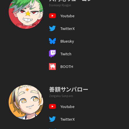
Daimonji Ryugon
Youtube
TwitterX
Bluesky
Twitch
BOOTH
善額サンパロー
Zengaku Sanparo
Youtube
TwitterX