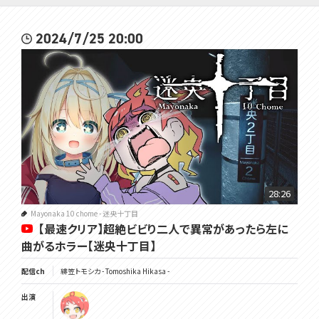
2024/7/25 20:00
28:26
Mayonaka 10 chome - 迷央十丁目
【最速クリア】超絶ビビり二人で異常があったら左に
曲がるホラー【迷央十丁目】
配信ch
緋笠トモシカ - Tomoshika Hikasa -
出演