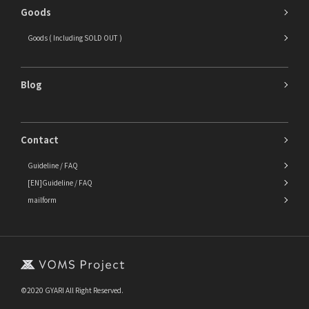
Goods
Goods ( Including SOLD OUT )
Blog
Contact
Guideline / FAQ
[EN]Guideline / FAQ
mailform
©2020 GYARI All Right Reserved.