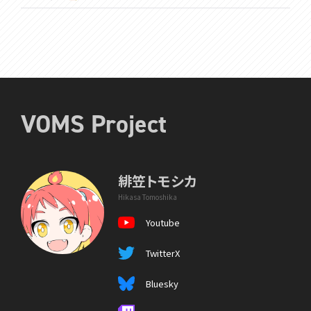
VOMS Project
緋笠トモシカ
Hikasa Tomoshika
Youtube
TwitterX
Bluesky