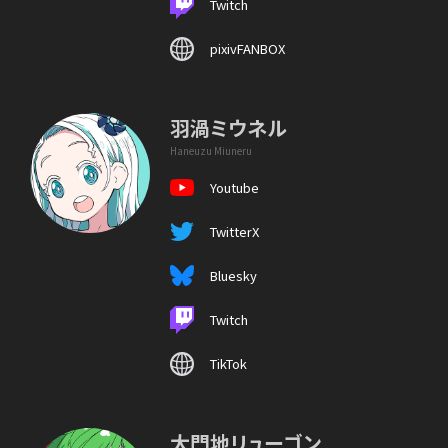
Twitch
pixivFANBOX
羽渦ミウネル
Haneuzu Miuneru
Youtube
TwitterX
Bluesky
Twitch
TikTok
大門地リューゴン