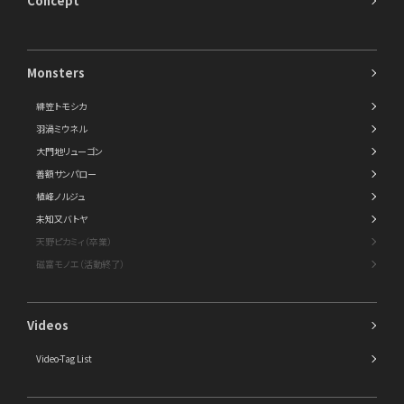
Concept
Monsters
緋笠トモシカ
羽渦ミウネル
大門地リューゴン
善額サンパロー
植峰ノルジュ
未知又バトヤ
天野ピカミィ（卒業）
磁富モノエ（活動終了）
Videos
Video-Tag List