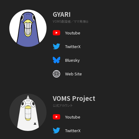
GYARI
VOMS創設者／ママ鳥博士
Youtube
TwitterX
Bluesky
Web Site
VOMS Project
公式アカウント
Youtube
TwitterX