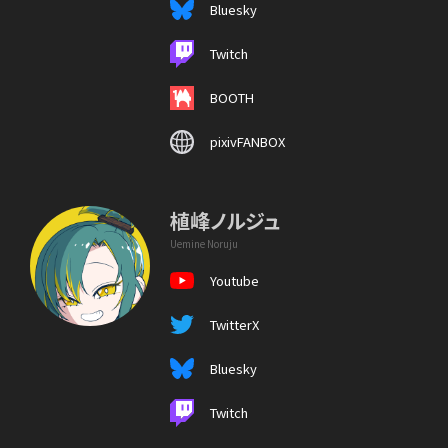
Bluesky
Twitch
BOOTH
pixivFANBOX
植峰ノルジュ
Uemine Noruju
Youtube
TwitterX
Bluesky
Twitch