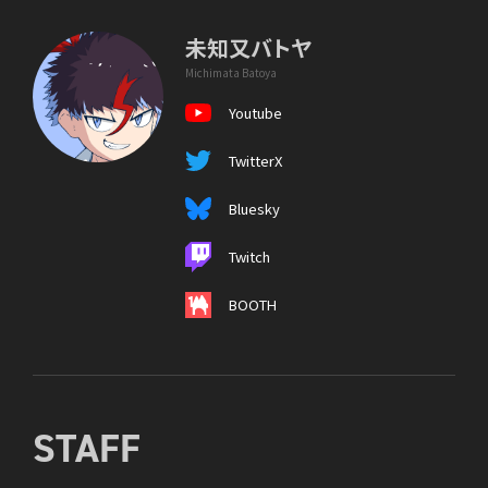
未知又バトヤ
Michimata Batoya
Youtube
TwitterX
Bluesky
Twitch
BOOTH
STAFF