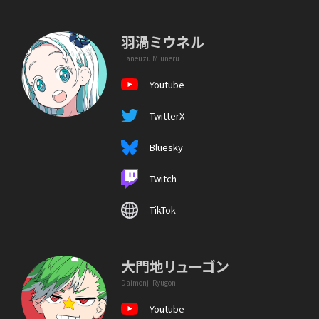
羽渦ミウネル
Haneuzu Miuneru
Youtube
TwitterX
Bluesky
Twitch
TikTok
大門地リューゴン
Daimonji Ryugon
Youtube