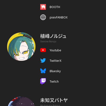
BOOTH
pixivFANBOX
植峰ノルジュ
Uemine Noruju
Youtube
TwitterX
Bluesky
Twitch
未知又バトヤ
Michimata Batoya