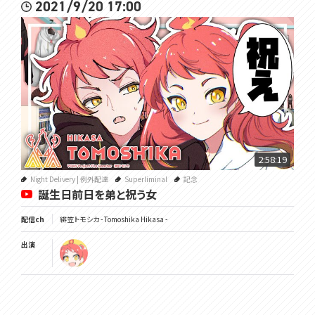
2021/9/20 17:00
2:58:19
Night Delivery | 例外配達
Superliminal
記念
誕生日前日を弟と祝う女
配信ch
緋笠トモシカ - Tomoshika Hikasa -
出演