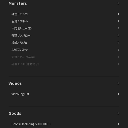
Monsters
緋笠トモシカ
羽渦ミウネル
大門地リューゴン
善額サンパロー
植峰ノルジュ
未知又バトヤ
天野ピカミィ（卒業）
磁富モノエ（活動終了）
Videos
Video-Tag List
Goods
Goods ( Including SOLD OUT )