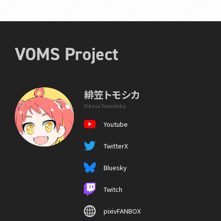
VOMS Project
緋笠トモシカ
Hikasa Tomoshika
Youtube
TwitterX
Bluesky
Twitch
pixivFANBOX