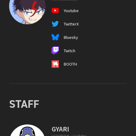
Youtube
TwitterX
Bluesky
Twitch
BOOTH
STAFF
GYARI
VOMS創設者／ママ鳥博士