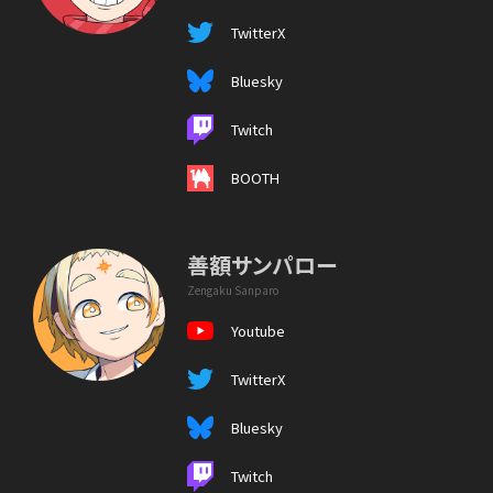
TwitterX
Bluesky
Twitch
BOOTH
善額サンパロー
Zengaku Sanparo
Youtube
TwitterX
Bluesky
Twitch