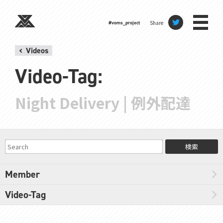
Share
#voms_project
Videos
Video-Tag:
Night Delivery | 例外配達
検索
Member
Video-Tag