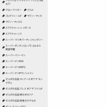
クラッシュ・バンディクー ブッとび3段
もり！
クロノ・トリガー
グルメ
ゴッドフィールド
サブノーティカ
サブノーティカ２
スプラトゥーン レイダース
スプラトゥーン3
スーパー マリオパーティ ジャンボリー
スーパーダンガンロンパ2 さよなら
絶望学園
スーパーバニーマン
スーパーマリオ64
スーパーマリオRPG
スーパーマリオサンシャイン
ゼルダの伝説 ティアーズ オブ ザ キン
グダム
ゼルダの伝説 ブレス オブ ザ ワイルド
ゼルダの伝説 時のオカリナ
ゼルダの伝説 知恵のかりもの
ゼンレスゾーンゼロ