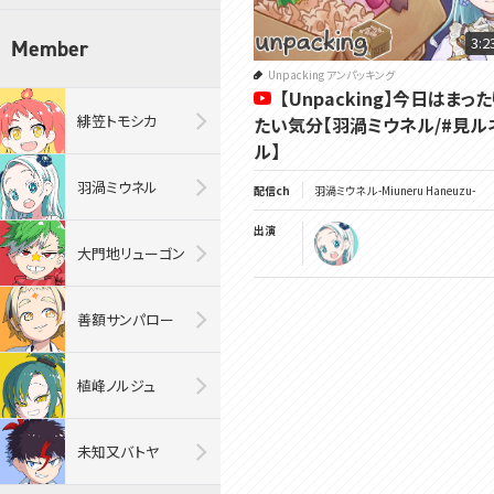
3:2
Member
Unpacking アンパッキング
【Unpacking】今日はまっ
緋笠トモシカ
たい気分【羽渦ミウネル/#見ル
ル】
羽渦ミウネル
配信ch
羽渦ミウネル -Miuneru Haneuzu-
出演
大門地リューゴン
善額サンパロー
植峰ノルジュ
未知又バトヤ