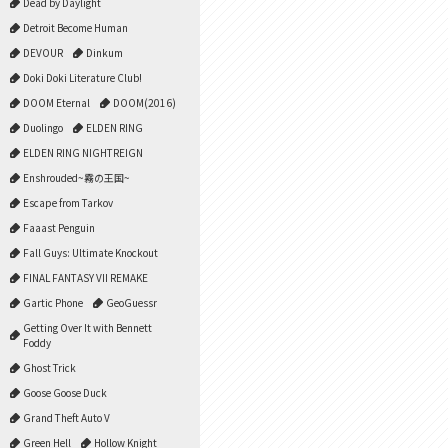
Dead by Daylight
Detroit Become Human
DEVOUR
Dinkum
Doki Doki Literature Club!
DOOM Eternal
DOOM(2016)
Duolingo
ELDEN RING
ELDEN RING NIGHTREIGN
Enshrouded~霧の王国~
Escape from Tarkov
Faaast Penguin
Fall Guys: Ultimate Knockout
FINAL FANTASY VII REMAKE
Gartic Phone
GeoGuessr
Getting Over It with Bennett
Foddy
Ghost Trick
Goose Goose Duck
Grand Theft Auto V
Green Hell
Hollow Knight