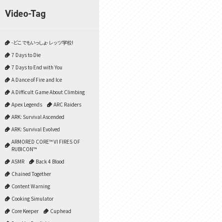
Video-Tag
-どこでもいっしょ- レッツ学校!
7 Days to Die
7 Days to End with You
A Dance of Fire and Ice
A Difficult Game About Climbing
Apex Legends
ARC Raiders
ARK: Survival Ascended
ARK: Survival Evolved
ARMORED CORE™ VI FIRES OF
RUBICON™
ASMR
Back 4 Blood
Chained Together
Content Warning
Cooking Simulator
Core Keeper
Cuphead