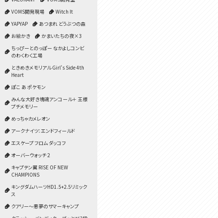
VOMS開発現場
Witch It
YAPYAP
あつまれ どうぶつの森
お絵かき
かまいたちの夜×3
ちっぴーとのっぽー なかよしコンビ
のわくわく工場
ときめきメモリアル Girl's Side 4th
Heart
ぽこ あ ポケモン
みんな大好き塊魂アンコール＋ 王様
プチメモリー
めっちゃカメレオン
アークナイツ：エンドフィールド
エスケープ フロム ダッコフ
オーバーウォッチ 2
キャプテン翼 RISE OF NEW
CHAMPIONS
キングダムハーツHD1.5+2.5リミック
ス
クアリー～悪夢のサマーキャンプ