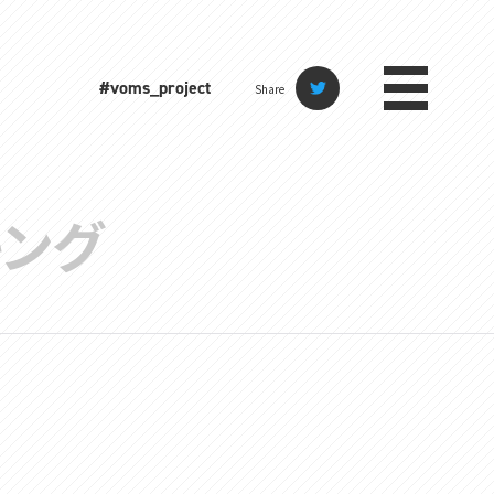
#voms_project
Share
キング