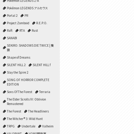
Pokémon LEGENDS Z-A
Pokémon LEGENDS アルセウス
Portal 2
PR
Project Zomboid
R.E.P.O.
Raft
RTA
Rust
SANABI
SEKIRO: SHADOWS DIE TWICE | 隻
狼
Shape of Dreams
SILENT HILL 2
SILENT HILL f
Slay the Spire 2
SONG OF HORROR COMPLETE
EDITION
Sons Of The Forest
Terraria
The Elder Scrolls IV: Oblivion
Remastered
The Forest
The Headliners
The Witcher® 3: Wild Hunt
TRPG
Undertale
Valheim
VALORANT
VOMS開発室