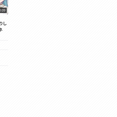
3:09
たりし
ネ