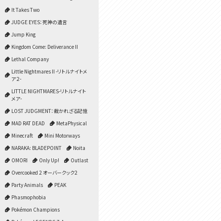
It Takes Two
JUDGE EYES：死神の遺言
Jump King
Kingdom Come: Deliverance II
Lethal Company
Little Nightmares II -リトルナイトメ
ア２-
LITTLE NIGHTMARES-リトルナイト
メア-
LOST JUDGMENT：裁かれざる記憶
MAD RAT DEAD
MetaPhysical
Minecraft
Mini Motorways
NARAKA: BLADEPOINT
Noita
OMORI
Only Up!
Outlast
Overcooked 2 オーバークック2
Party Animals
PEAK
Phasmophobia
Pokémon Champions