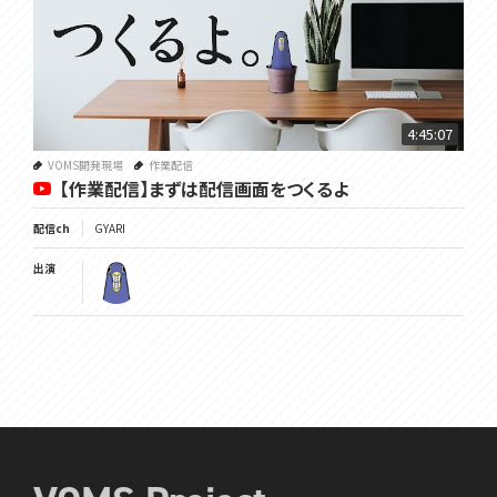
4:45:07
VOMS開発現場
作業配信
【作業配信】まずは配信画面をつくるよ
配信ch
GYARI
出演