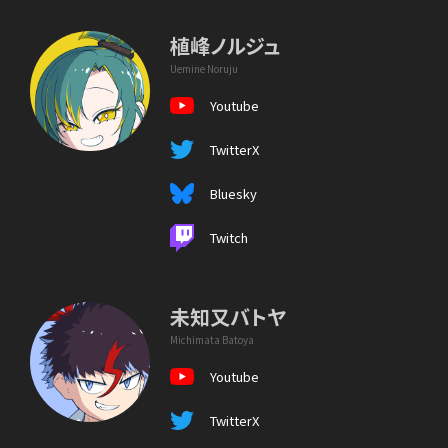
植峰ノルジュ
Uemine Noruju
Youtube
TwitterX
Bluesky
Twitch
未知又バトヤ
Michimata Batoya
Youtube
TwitterX