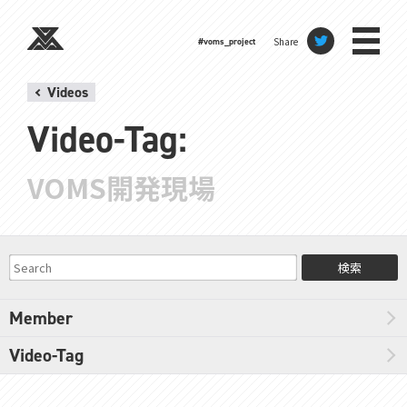
Share
#voms_project
Videos
Video-Tag:
VOMS開発現場
検索
Member
Video-Tag