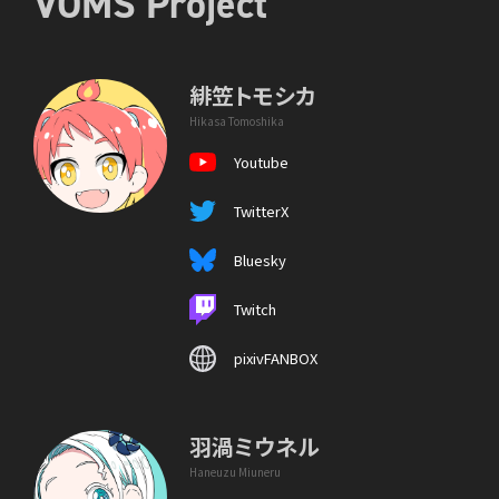
VOMS Project
緋笠トモシカ
Hikasa Tomoshika
Youtube
TwitterX
Bluesky
Twitch
pixivFANBOX
羽渦ミウネル
Haneuzu Miuneru