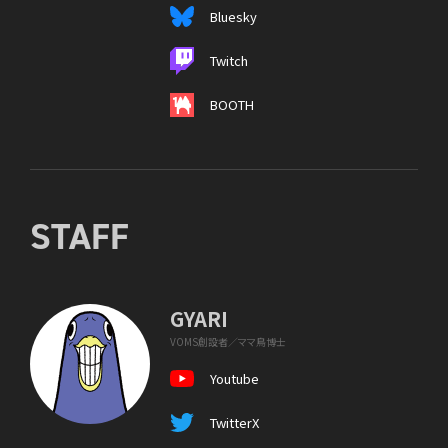
Bluesky
Twitch
BOOTH
STAFF
GYARI
VOMS創設者／ママ鳥博士
Youtube
TwitterX