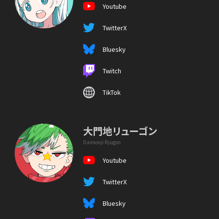
Youtube
TwitterX
Bluesky
Twitch
TikTok
大門地リューゴン
Daimonji Ryugon
Youtube
TwitterX
Bluesky