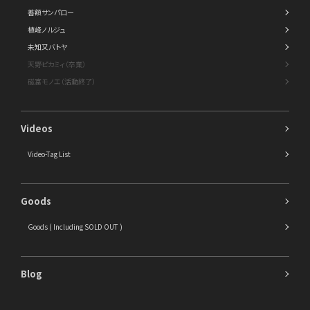
善額サンパロー
植峰ノルジュ
未知又バトヤ
天野ピカミィ（卒業）
磁富モノエ（活動終了）
Videos
Video-Tag List
Goods
Goods ( Including SOLD OUT )
Blog