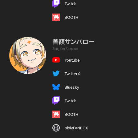
Twitch
BOOTH
善額サンパロー
Zengaku Sanparo
Youtube
TwitterX
Bluesky
Twitch
BOOTH
pixivFANBOX