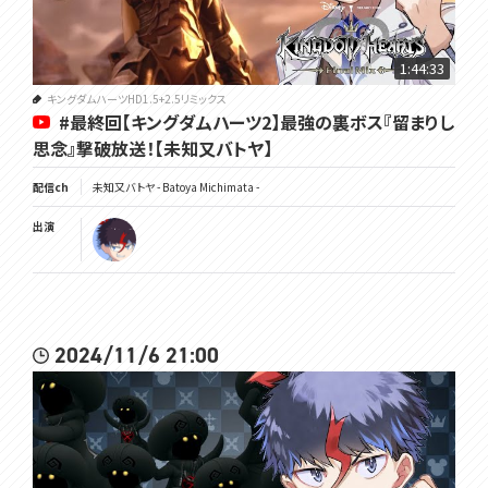
1:44:33
キングダムハーツHD1.5+2.5リミックス
#最終回【キングダムハーツ2】最強の裏ボス『留まりし
思念』撃破放送！【未知又バトヤ】
配信ch
未知又バトヤ - Batoya Michimata -
出演
2024/11/6 21:00