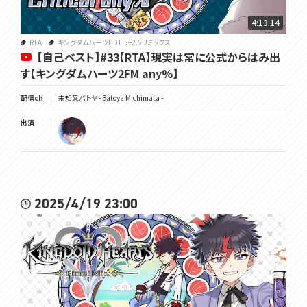
TwitterX:https://twitter.com/Batoya_
Bluesky:https://bsky.app/profile/batoya.voms.net
4:13:14
marshmallow:https://marshmallow-qa.com/lf41fn2f0ta8vx8
HP:https://voms.net/monsters/michimata-batoya/
RTA
キングダムハーツHD1.5+2.5リミックス
【自己ベスト】#33【RTA】現実は常に公式からはみ出
----------------------------
す【キングダムハーツ2FM any%】
#voms_project
配信ch
未知又バトヤ - Batoya Michimata -
出演
2025/4/19 23:00