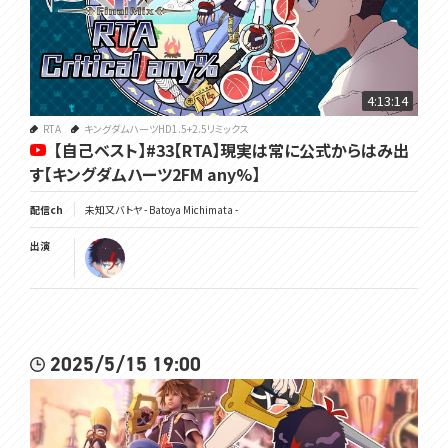
4:13:14
RTA
キングダムハーツHD1.5+2.5リミックス
【自己ベスト】#33【RTA】現実は常に公式からはみ出
す【キングダムハーツ2FM any%】
配信ch
未知又バトヤ - Batoya Michimata -
出演
2025/5/15 19:00