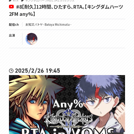
RTA
キングダムハーツHD1.5+2.5リミックス
#8【耐久】12時間、ひたすら、RTA。【キングダムハーツ
2FM any%】
配信ch
未知又バトヤ - Batoya Michimata -
出演
2025/2/26 19:45