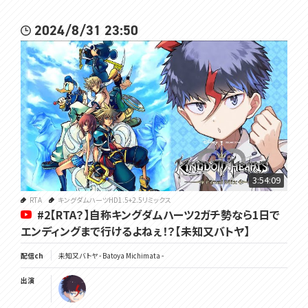
2024/8/31 23:50
3:54:09
RTA
キングダムハーツHD1.5+2.5リミックス
#2【RTA？】自称キングダムハーツ2ガチ勢なら1日で
エンディングまで行けるよねぇ！？【未知又バトヤ】
配信ch
未知又バトヤ - Batoya Michimata -
出演