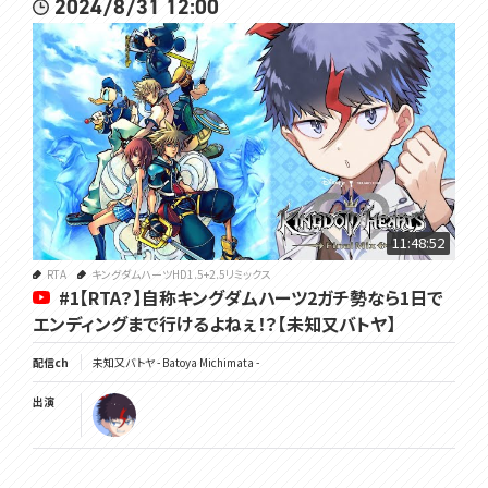
2024/8/31 12:00
11:48:52
RTA
キングダムハーツHD1.5+2.5リミックス
#1【RTA？】自称キングダムハーツ2ガチ勢なら1日で
エンディングまで行けるよねぇ！？【未知又バトヤ】
配信ch
未知又バトヤ - Batoya Michimata -
出演