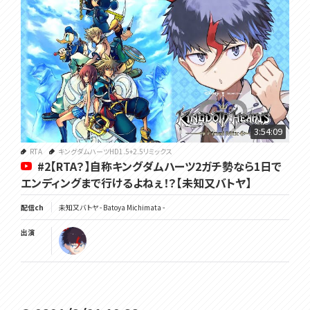
3:54:09
RTA
キングダムハーツHD1.5+2.5リミックス
#2【RTA？】自称キングダムハーツ2ガチ勢なら1日で
エンディングまで行けるよねぇ！？【未知又バトヤ】
配信ch
未知又バトヤ - Batoya Michimata -
出演