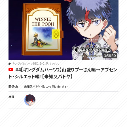
3:58:30
キングダムハーツHD1.5+2.5リミックス
#4【キングダムハーツ2】山盛りプーさん編→アブセン
ト・シルエット編！【未知又バトヤ】
配信ch
未知又バトヤ - Batoya Michimata -
出演