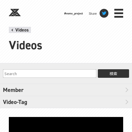
Share
#voms_project
Videos
Videos
検索
Member
Video-Tag