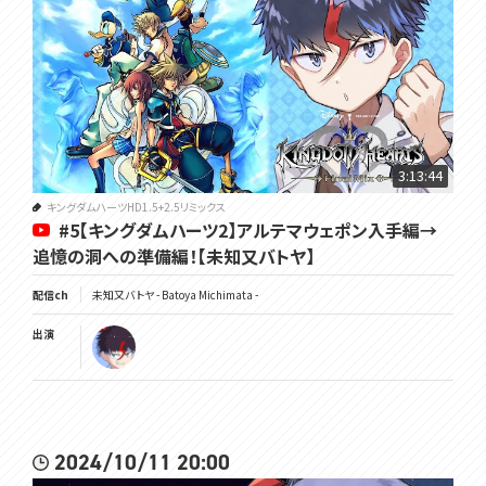
3:13:44
キングダムハーツHD1.5+2.5リミックス
#5【キングダムハーツ2】アルテマウェポン入手編→
追憶の洞への準備編！【未知又バトヤ】
配信ch
未知又バトヤ - Batoya Michimata -
出演
2024/10/11 20:00