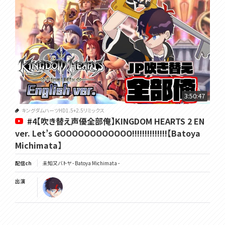
3:50:47
キングダムハーツHD1.5+2.5リミックス
#4【吹き替え声優全部俺】KINGDOM HEARTS 2 EN
ver. Let’s GOOOOOOOOOOOO!!!!!!!!!!!!!!【Batoya
Michimata】
配信ch
未知又バトヤ - Batoya Michimata -
出演