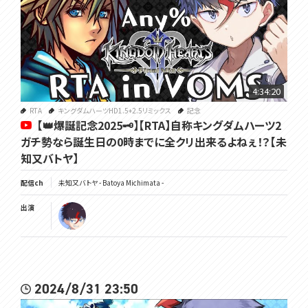
4:34:20
RTA
キングダムハーツHD1.5+2.5リミックス
記念
【👑爆誕記念2025🗝】【RTA】自称キングダムハーツ2
ガチ勢なら誕生日の0時までに全クリ出来るよねぇ！？【未
知又バトヤ】
配信ch
未知又バトヤ - Batoya Michimata -
出演
2024/8/31 23:50