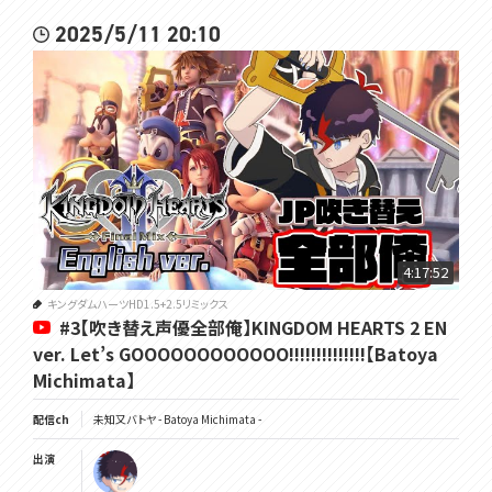
2025/5/11 20:10
4:17:52
キングダムハーツHD1.5+2.5リミックス
#3【吹き替え声優全部俺】KINGDOM HEARTS 2 EN
ver. Let’s GOOOOOOOOOOOO!!!!!!!!!!!!!!【Batoya
Michimata】
配信ch
未知又バトヤ - Batoya Michimata -
出演