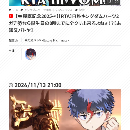
4:34:20
RTA
キングダムハーツHD1.5+2.5リミックス
記念
【👑爆誕記念2025🗝】【RTA】自称キングダムハーツ2
ガチ勢なら誕生日の0時までに全クリ出来るよねぇ！？【未
知又バトヤ】
配信ch
未知又バトヤ - Batoya Michimata -
出演
2024/11/13 21:00