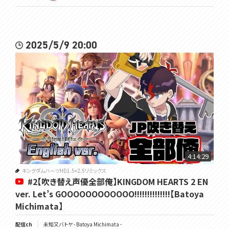
2025/5/9 20:00
4:14:29
キングダムハーツHD1.5+2.5リミックス
#2【吹き替え声優全部俺】KINGDOM HEARTS 2 EN
ver. Let’s GOOOOOOOOOOOO!!!!!!!!!!!!!!【Batoya
Michimata】
配信ch
未知又バトヤ - Batoya Michimata -