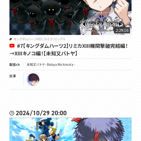
2:29:16
キングダムハーツHD1.5+2.5リミックス
#7【キングダムハーツ2】リミカXIII機関撃破完結編！
→XIIIキノコ編！【未知又バトヤ】
配信ch
未知又バトヤ - Batoya Michimata -
出演
2024/10/29 20:00