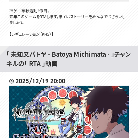
神ゲー布教活動3作目。
来年このゲームをRTAします。まずはストーリーをみんなでおさらいし
ましょう。
【レギュレーション（KH2）】
・クリティカルモードでプレイ
・一見RTAっぽいタイトルだがストーリーを堪能するのが目的のため基
本「イベントスキップ」はしない。
「 未知又バトヤ - Batoya Michimata - 」チャン
・飛ばせるワールドは飛ばす。（後日やる。）
ネルの「 RTA 」動画
・原則エンディングまで寝ない。（どうしてもという場合は寝てもいい。）
・キングダム ハーツ2をみんなで楽しむ。
・最後にお知らせをする。
2025/12/19 20:00
イラスト：チェリ子様
https://twitter.com/chie_rico
#未知まった
----------------------------
メンバーシップはｺﾁﾗ：https://www.youtube.com/channel/UCUfkae
S_RMaZfIapykxldVg/join