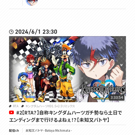
2024/6/1 23:30
3:33:54
RTA
キングダムハーツHD1.5+2.5リミックス
#2【RTA？】自称キングダムハーツガチ勢なら土日で
エンディングまで行けるよねぇ！？【未知又バトヤ】
配信ch
未知又バトヤ - Batoya Michimata -