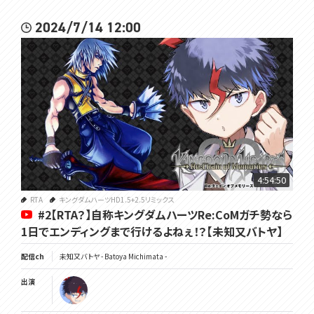
2024/7/14 12:00
4:54:50
RTA
キングダムハーツHD1.5+2.5リミックス
#2【RTA？】自称キングダムハーツRe:CoMガチ勢なら
1日でエンディングまで行けるよねぇ！？【未知又バトヤ】
配信ch
未知又バトヤ - Batoya Michimata -
出演