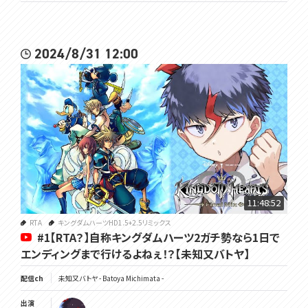
2024/8/31 12:00
11:48:52
RTA
キングダムハーツHD1.5+2.5リミックス
#1【RTA？】自称キングダムハーツ2ガチ勢なら1日で
エンディングまで行けるよねぇ！？【未知又バトヤ】
配信ch
未知又バトヤ - Batoya Michimata -
出演