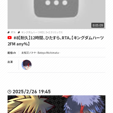
8:05:09
RTA
キングダムハーツHD1.5+2.5リミックス
#8【耐久】12時間、ひたすら、RTA。【キングダムハーツ
2FM any%】
配信ch
未知又バトヤ - Batoya Michimata -
出演
2025/2/26 19:45