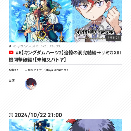
3:57:24
キングダムハーツHD1.5+2.5リミックス
#6【キングダムハーツ2】追憶の洞完結編→リミカXIII
機関撃破編！【未知又バトヤ】
配信ch
未知又バトヤ - Batoya Michimata -
出演
2024/10/22 21:00