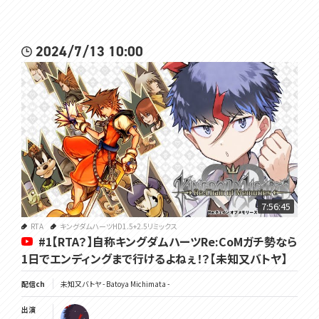
2024/7/13 10:00
7:56:45
RTA
キングダムハーツHD1.5+2.5リミックス
#1【RTA？】自称キングダムハーツRe:CoMガチ勢なら
1日でエンディングまで行けるよねぇ！？【未知又バトヤ】
配信ch
未知又バトヤ - Batoya Michimata -
出演