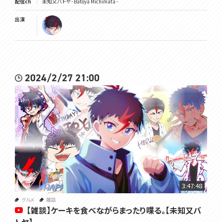
配信ch
未知又バトヤ - Batoya Michimata -
出演
2024/2/27 21:00
3:47:48
グルメ
雑談
【雑談】ケーキを食べながらまったり喋る。【未知又バ