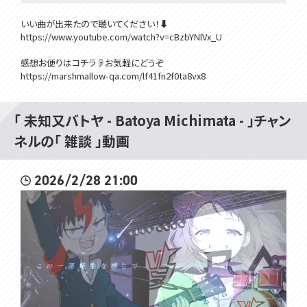
いい曲が出来たので聴いてください！⬇️
https://www.youtube.com/watch?v=cBzbYNlVx_U
感想お便りはコチラ☟お気軽にどうぞ
https://marshmallow-qa.com/lf41fn2f0ta8vx8
イラスト：ナナキ様
https://x.com/MKMK_915
「 未知又バトヤ - Batoya Michimata - 」チャン
ネルの「 雑談 」動画
BOOTHにて1stシングル「Take My Go Sound!!!」発売中！
https://batoya.booth.pm/items/6268554
2026/2/28 21:00
▼OP/ED
Take My Go Sound!!! feat.小春六花
https://youtu.be/GwZAH4YE1QY
----------------------------
TwitterX:https://twitter.com/Batoya_
Twitch:https://www.twitch.tv/batoya_
Bluesky:https://bsky.app/profile/batoya.voms.net
marshmallow:https://marshmallow-qa.com/lf41fn2f0ta8vx8
HP:https://voms.net/