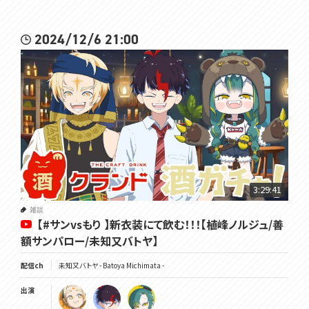
2024/12/6 21:00
3:29:41
雑談
【#サンvsもり 】新衣装にて飲む！！！【植峰ノルジュ/善
額サンパロー/未知又バトヤ】
配信ch
未知又バトヤ - Batoya Michimata -
出演