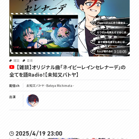
3:18:05
雑談
音楽
【雑談】オリジナル曲「ネイビーレインセレナーデ」の
全てを語Radio！【未知又バトヤ】
配信ch
未知又バトヤ - Batoya Michimata -
出演
2025/4/19 23:00