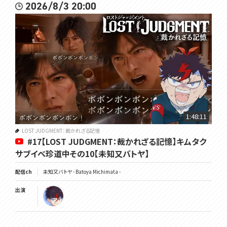
2026/8/3 20:00
1:48:11
LOST JUDGMENT：裁かれざる記憶
#17【LOST JUDGMENT：裁かれざる記憶】キムタク
サブイベ珍道中その10【未知又バトヤ】
配信ch
未知又バトヤ - Batoya Michimata -
出演