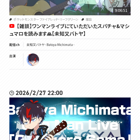
----------------------------
9:06:51
#voms_project
ポケットモンスター ファイアレッド・リーフグリーン
雑談
【雑談】ワンマンライブにていただいたスパチャ&マシ
ュマロを読みます🙏【未知又バトヤ】
配信ch
未知又バトヤ - Batoya Michimata -
出演
2026/2/27 22:00