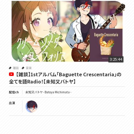
3:25:44
雑談
音楽
【雑談】1stアルバム「Baguette Crescentaria」の
全てを語Radio！【未知又バトヤ】
配信ch
未知又バトヤ - Batoya Michimata -
出演