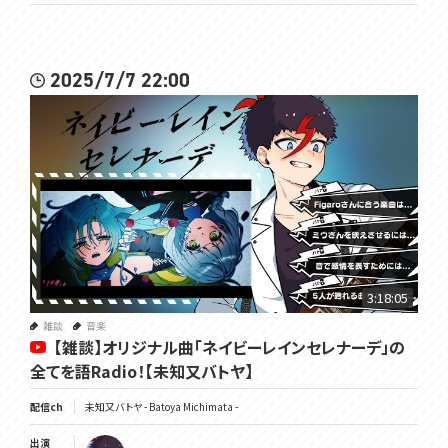
2025/7/7 22:00
3:18:05
雑談
音楽
【雑談】オリジナル曲「ネイビーレインセレナーデ」の
全てを語Radio！【未知又バトヤ】
配信ch
未知又バトヤ - Batoya Michimata -
出演