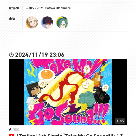
配信ch
未知又バトヤ - Batoya Michimata -
出演
2024/11/19 23:06
1:45
音楽
［Trailer］ 1st Single『Take My Go Sound!!!』/ 未