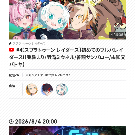
4:36:06
スプラトゥーン レイダース
#4【スプラトゥーン レイダース】初めてのフルパレイ
ダース!【兎鞠まり/羽渦ミウネル⁩/善額サンパロー/未知又
バトヤ】
配信ch
未知又バトヤ - Batoya Michimata -
出演
2026/8/4 20:00