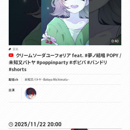
0:40
音楽
クリームソーダユーフォリア feat. #夢ノ結唱 POPY /
未知又バトヤ #poppinparty #ポピパ #バンドリ
#shorts
配信ch
未知又バトヤ - Batoya Michimata -
出演
2025/11/22 20:00