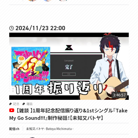
2024/11/23 22:00
3:46:57
記念
雑談
【雑談 】1周年記念配信振り返り&1stシングル『Take
My Go Sound!!!』制作秘話！【未知又バトヤ】
配信ch
未知又バトヤ - Batoya Michimata -