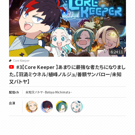
6:24:11
Core Keeper
#3【Core Keeper 】あまりに最強な者たちになりまし
た。【羽渦ミウネル/植峰ノルジュ/善額サンパロー/未知
又バトヤ】
配信ch
未知又バトヤ - Batoya Michimata -
出演