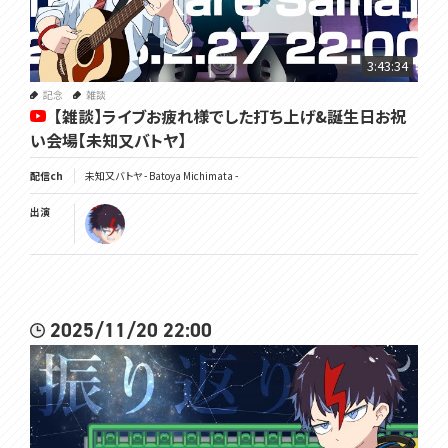
3:43:34
記念
雑談
【雑談】ライブお疲れ様でした打ち上げ&誕生日お祝
い会場【未知又バトヤ】
配信ch
未知又バトヤ - Batoya Michimata -
出演
2025/11/20 22:00