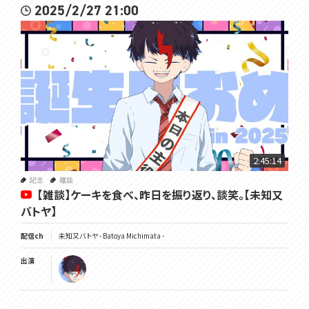
2025/2/27 21:00
2:45:14
記念
雑談
【雑談】ケーキを食べ、昨日を振り返り、談笑。【未知又
バトヤ】
配信ch
未知又バトヤ - Batoya Michimata -
出演