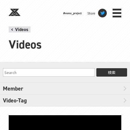
Share
#voms_project
Videos
Videos
検索
Member
Video-Tag