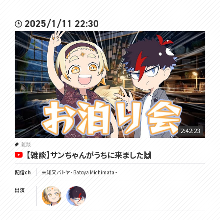
2025/1/11 22:30
2:42:23
雑談
【雑談】サンちゃんがうちに来ました🙌
配信ch
未知又バトヤ - Batoya Michimata -
出演