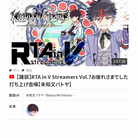
2:57:25
RTA
雑談
【雑談】RTA in V Streamers Vol.7お疲れさまでした
打ち上げ会場【未知又バトヤ】
配信ch
未知又バトヤ - Batoya Michimata -
出演