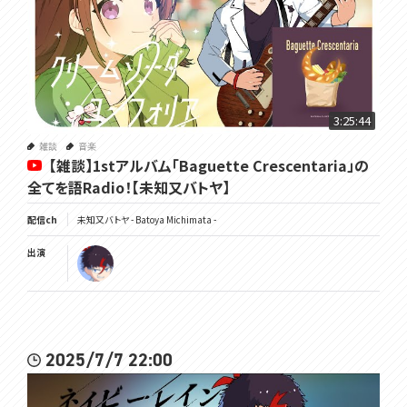
3:25:44
雑談
音楽
【雑談】1stアルバム「Baguette Crescentaria」の
全てを語Radio！【未知又バトヤ】
配信ch
未知又バトヤ - Batoya Michimata -
出演
2025/7/7 22:00