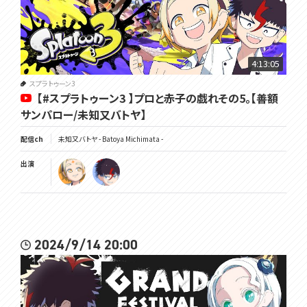
4:13:05
スプラトゥーン3
【#スプラトゥーン3 】プロと赤子の戯れその5。【善額
サンパロー/未知又バトヤ】
配信ch
未知又バトヤ - Batoya Michimata -
出演
2024/9/14 20:00