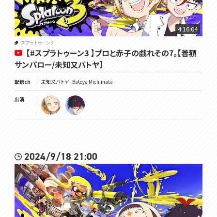
4:16:04
スプラトゥーン3
【#スプラトゥーン3 】プロと赤子の戯れその7。【善額
サンパロー/未知又バトヤ】
配信ch
未知又バトヤ - Batoya Michimata -
出演
2024/9/18 21:00