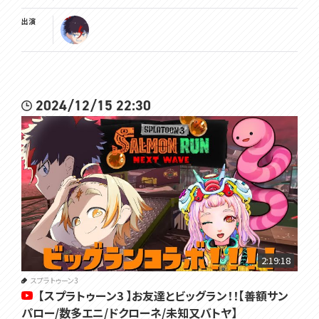
出演
2024/12/15 22:30
2:19:18
スプラトゥーン3
【スプラトゥーン3 】お友達とビッグラン！！【善額サン
パロー/数多エニ/ドクローネ/未知又バトヤ】