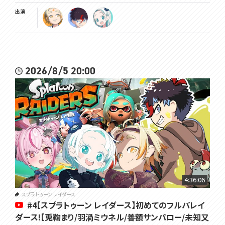
出演
2026/8/5 20:00
4:36:06
スプラトゥーン レイダース
#4【スプラトゥーン レイダース】初めてのフルパレイ
ダース!【兎鞠まり/羽渦ミウネル⁩/善額サンパロー/未知又