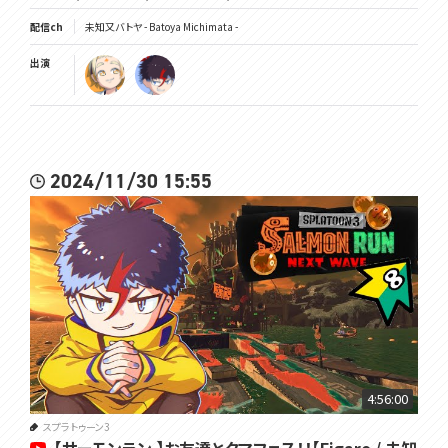
配信ch
未知又バトヤ - Batoya Michimata -
出演
2024/11/30 15:55
4:56:00
スプラトゥーン3