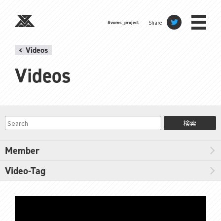
Share
#voms_project
Videos
Videos
検索
Member
Video-Tag