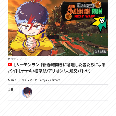
3:51:58
スプラトゥーン3
【サーモンラン 】新春鮭開きに落選した者たちによる
バイト【ナナキ/植草航/アリオン/未知又バトヤ】
配信ch
未知又バトヤ - Batoya Michimata -
出演