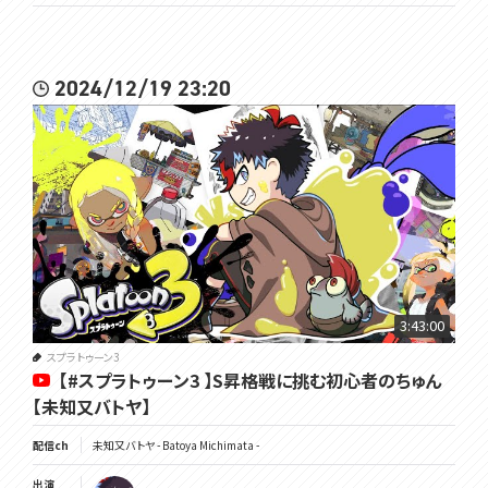
2024/12/19 23:20
3:43:00
スプラトゥーン3
【#スプラトゥーン3 】S昇格戦に挑む初心者のちゅん
【未知又バトヤ】
配信ch
未知又バトヤ - Batoya Michimata -
出演