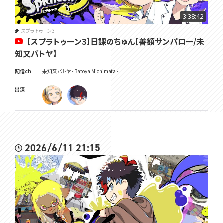
HP:https://voms.net/monsters/michimata-batoya/
----------------------------
3:38:42
#voms_project
スプラトゥーン3
【スプラトゥーン3】日課のちゅん【善額サンパロー/未
知又バトヤ】
配信ch
未知又バトヤ - Batoya Michimata -
出演
2026/6/11 21:15