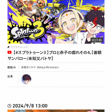
4:17:45
スプラトゥーン3
【#スプラトゥーン3 】プロと赤子の戯れその4。【善額
サンパロー/未知又バトヤ】
配信ch
未知又バトヤ - Batoya Michimata -
出演
2024/9/8 13:00