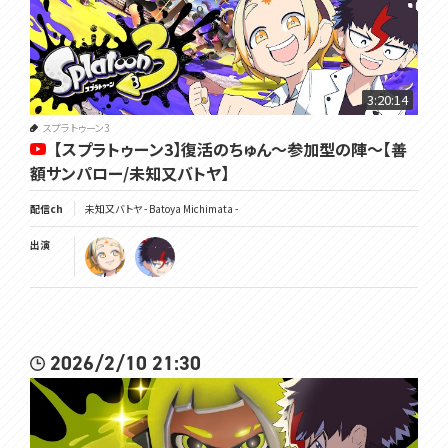
3:20:14
スプラトゥーン3
【スプラトゥーン3】復活のちゅん～参加型の陣～【善
額サンパロー/未知又バトヤ】
配信ch
未知又バトヤ - Batoya Michimata -
出演
2026/2/10 21:30