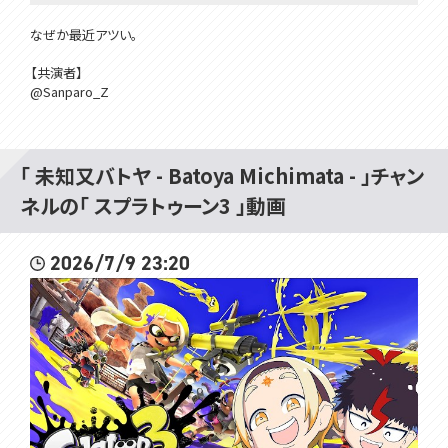
なぜか最近アツい。
【共演者】
@Sanparo_Z
▼Infomation
BOOTHにて1stアルバム「Baguette Crescentaria」リリース！
「 未知又バトヤ - Batoya Michimata - 」チャン
【通常盤】
ネルの「 スプラトゥーン3 」動画
https://batoya.booth.pm/items/7626907
価格:￥2,800-
2026/7/9 23:20
▼OP/ED
Take My Go Sound!!! feat.小春六花
https://youtu.be/GwZAH4YE1QY
#未知まった
----------------------------
TwitterX:https://twitter.com/Batoya_
Bluesky:https://bsky.app/profile/batoya.voms.net
marshmallow:https://marshmallow-qa.com/lf41fn2f0ta8vx8