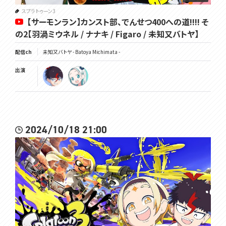
スプラトゥーン3
【サーモンラン】カンスト部、でんせつ400への道!!!! そ
の2【羽渦ミウネル / ナナキ / Figaro / 未知又バトヤ】
配信ch
未知又バトヤ - Batoya Michimata -
出演
2024/10/18 21:00