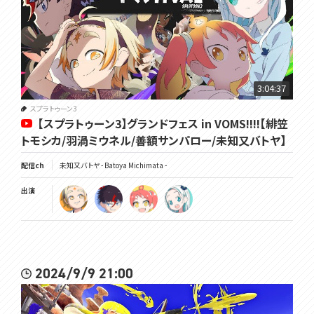
3:04:37
スプラトゥーン3
【スプラトゥーン3】グランドフェス in VOMS!!!!【緋笠
トモシカ/羽渦ミウネル/善額サンパロー/未知又バトヤ】
配信ch
未知又バトヤ - Batoya Michimata -
出演
2024/9/9 21:00