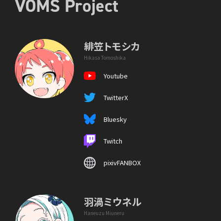
VOMS Project
緋笠トモシカ
Hikasa Tomoshika
Youtube
TwitterX
Bluesky
Twitch
pixivFANBOX
羽渦ミウネル
Haneuzu Miuneru