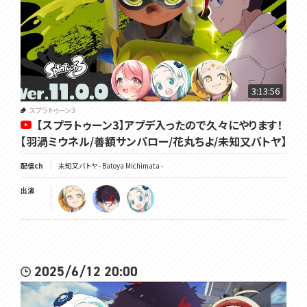
3:13:56
スプラトゥーン3
【スプラトゥーン3】アプデ入ったので久々にやります！
【羽渦ミウネル/善額サンパロー/花丸ちよ/未知又バトヤ】
配信ch
未知又バトヤ - Batoya Michimata -
出演
2025/6/12 20:00