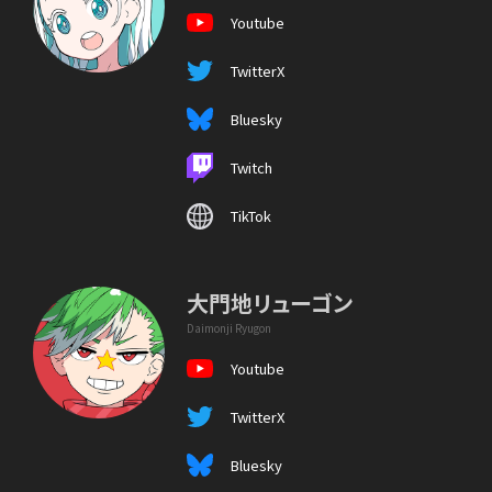
Youtube
TwitterX
Bluesky
Twitch
TikTok
大門地リューゴン
Daimonji Ryugon
Youtube
TwitterX
Bluesky