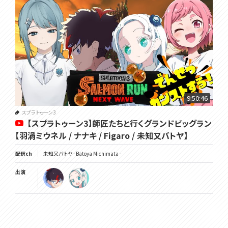
9:50:46
スプラトゥーン3
【スプラトゥーン3】師匠たちと行くグランドビッグラン
【羽渦ミウネル / ナナキ / Figaro / 未知又バトヤ】
配信ch
未知又バトヤ - Batoya Michimata -
出演