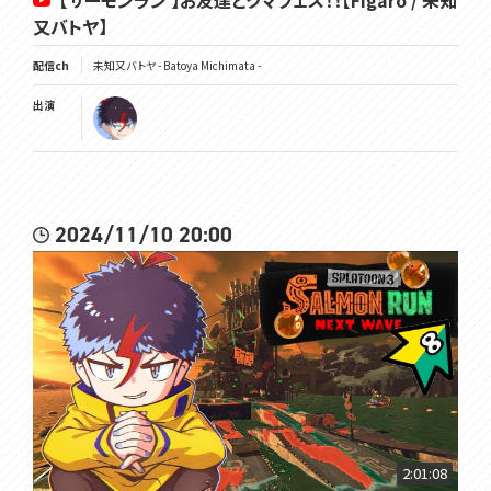
【サーモンラン 】お友達とクマフェス！！【Figaro / 未知
又バトヤ】
配信ch
未知又バトヤ - Batoya Michimata -
出演
2024/11/10 20:00
2:01:08