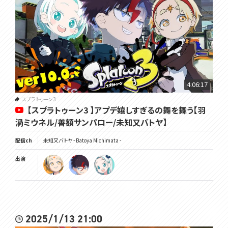
4:06:17
スプラトゥーン3
【スプラトゥーン3 】アプデ嬉しすぎるの舞を舞う【羽
渦ミウネル/善額サンパロー/未知又バトヤ】
配信ch
未知又バトヤ - Batoya Michimata -
出演
2025/1/13 21:00