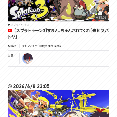
4:39:53
スプラトゥーン3
【スプラトゥーン3】すまん、ちゅんされてくれ【未知又バ
トヤ】
配信ch
未知又バトヤ - Batoya Michimata -
出演
2026/6/8 23:05