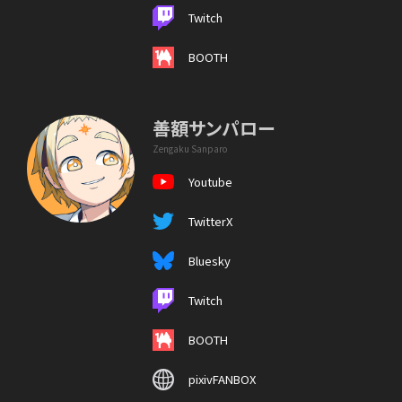
Twitch
BOOTH
善額サンパロー
Zengaku Sanparo
Youtube
TwitterX
Bluesky
Twitch
BOOTH
pixivFANBOX