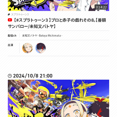
3:14:22
スプラトゥーン3
【#スプラトゥーン3 】プロと赤子の戯れその8。【善額
サンパロー/未知又バトヤ】
配信ch
未知又バトヤ - Batoya Michimata -
出演
2024/10/8 21:00