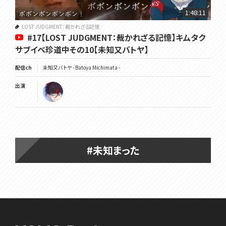
1:48:11
LOST JUDGMENT：裁かれざる記憶
#17【LOST JUDGMENT：裁かれざる記憶】キムタク
サブイベ珍道中その10【未知又バトヤ】
配信ch
未知又バトヤ - Batoya Michimata -
出演
#未知まった