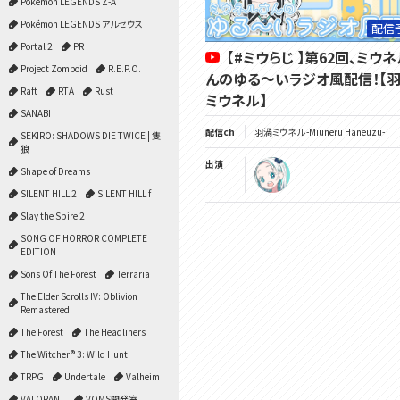
Pokémon LEGENDS Z-A
Pokémon LEGENDS アルセウス
配信
Portal 2
PR
【#ミウらじ 】第62回、ミウ
Project Zomboid
R.E.P.O.
んのゆる～いラジオ風配信！【
Raft
RTA
Rust
ミウネル】
SANABI
配信ch
羽渦ミウネル -Miuneru Haneuzu-
SEKIRO: SHADOWS DIE TWICE | 隻
狼
出演
Shape of Dreams
SILENT HILL 2
SILENT HILL f
Slay the Spire 2
SONG OF HORROR COMPLETE
EDITION
Sons Of The Forest
Terraria
The Elder Scrolls IV: Oblivion
Remastered
The Forest
The Headliners
The Witcher® 3: Wild Hunt
TRPG
Undertale
Valheim
VALORANT
VOMS開発室