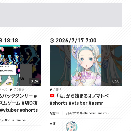
高さ：1.33m
特性：おしゃべり
Twitter：https://twitter.com/Miuneru_
ファンアート：#はね絵図
※活動に使わせていただくことがあります
配信感想：#見ルネル
8 18:18
2026/7/17 7:00
ファンネーム：うずまき
ファンマーク：🌀(サイクロンの絵文字)
✉️https://voms.net/contact/mailform/
所属：個人Vtuberグループ VOMSProject
チャンネル：https://www.youtube.com/channel/UCdMpGhtL9oK8EYolTt
8v4uQ/featured
Twitter：https://twitter.com/VOMS_Project
0:24
0:58
HP：https://voms.net/
ターズ
切り抜き
ASMR
るバックダンサー #
「も」から始まるオノマトペ
ズムゲーム #切り抜
#shorts #vtuber #asmr
vtuber #shorts
配信ch
羽渦ミウネル -Miuneru Haneuzu-
- Noruju Uemine -
出演