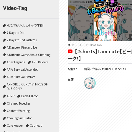
Video-Tag
-どこでもいっしょ- レッツ学校!
7 Days to Die
7 Days to End with You
ビートトーク！-Beat Talk-
A Dance of Fire and Ice
【#shorts】I am cute【ビ
A Difficult Game About Climbing
ーク！】
Apex Legends
ARC Raiders
配信ch
羽渦ミウネル -Miuneru Haneuzu-
ARK: Survival Ascended
ARK: Survival Evolved
出演
ARMORED CORE™ VI FIRES OF
RUBICON™
ASMR
Back 4 Blood
Chained Together
Content Warning
Cooking Simulator
Core Keeper
Cuphead