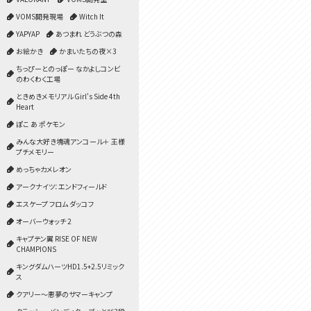
VOMS開発現場
Witch It
YAPYAP
あつまれ どうぶつの森
お絵かき
かまいたちの夜×3
ちっぴーとのっぽー なかよしコンビ
のわくわく工場
ときめきメモリアル Girl's Side 4th
Heart
ぽこ あ ポケモン
みんな大好き塊魂アンコール＋ 王様
プチメモリー
めっちゃカメレオン
アークナイツ：エンドフィールド
エスケープ フロム ダッコフ
オーバーウォッチ 2
キャプテン翼 RISE OF NEW
CHAMPIONS
キングダムハーツHD1.5+2.5リミック
ス
クアリー～悪夢のサマーキャンプ