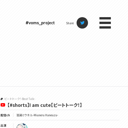
#voms_project
Share
ビートトーク！-Beat Talk-
【#shorts】I am cute【ビートトーク！】
配信ch
羽渦ミウネル -Miuneru Haneuzu-
出演