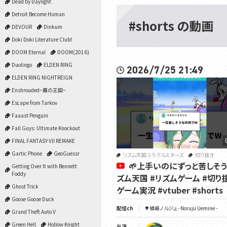
Dead by Daylight
Detroit Become Human
#shorts の動画
DEVOUR
Dinkum
Doki Doki Literature Club!
DOOM Eternal
DOOM(2016)
Duolingo
ELDEN RING
2026/7/25 21:49
ELDEN RING NIGHTREIGN
Enshrouded~霧の王国~
Escape from Tarkov
Faaast Penguin
Fall Guys: Ultimate Knockout
FINAL FANTASY VII REMAKE
Gartic Phone
GeoGuessr
リズム天国 ミラクルスターズ
切り抜き
🌱上手いのにずっと苦しそう
Getting Over It with Bennett
Foddy
ズム天国 #リズムゲーム #切り
Ghost Trick
ゲーム実況 #vtuber #shorts
Goose Goose Duck
配信ch
🌳植峰ノルジュ - Noruju Uemine -
Grand Theft Auto V
Green Hell
Hollow Knight
出演