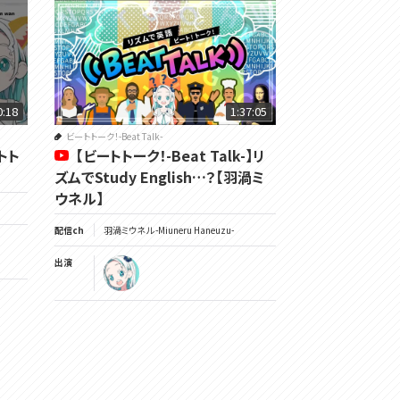
0:18
1:37:05
ビートトーク！-Beat Talk-
ートト
【ビートトーク！-Beat Talk-】リ
ズムでStudy English…？【羽渦ミ
ウネル】
配信ch
羽渦ミウネル -Miuneru Haneuzu-
出演