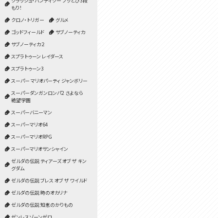
クラッシュ・バンディクー ブッとび3段
もり！
クロノ・トリガー
グルメ
ゴッドフィールド
サブノーティカ
サブノーティカ２
スプラトゥーン レイダース
スプラトゥーン3
スーパー マリオパーティ ジャンボリー
スーパーダンガンロンパ2 さよなら
絶望学園
スーパーバニーマン
スーパーマリオ64
スーパーマリオRPG
スーパーマリオサンシャイン
ゼルダの伝説 ティアーズ オブ ザ キン
グダム
ゼルダの伝説 ブレス オブ ザ ワイルド
ゼルダの伝説 時のオカリナ
ゼルダの伝説 知恵のかりもの
ゼンレスゾーンゼロ