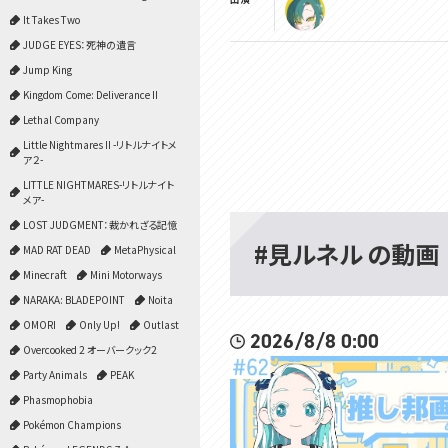
It Takes Two
JUDGE EYES：死神の遺言
Jump King
Kingdom Come: Deliverance II
Lethal Company
Little Nightmares II -リトルナイトメ
ア２-
LITTLE NIGHTMARES-リトルナイト
メア-
LOST JUDGMENT：裁かれざる記憶
#見ルネル の動画
MAD RAT DEAD
MetaPhysical
Minecraft
Mini Motorways
NARAKA: BLADEPOINT
Noita
OMORI
Only Up!
Outlast
2026/8/8 0:00
Overcooked 2 オーバークック2
Party Animals
PEAK
Phasmophobia
Pokémon Champions