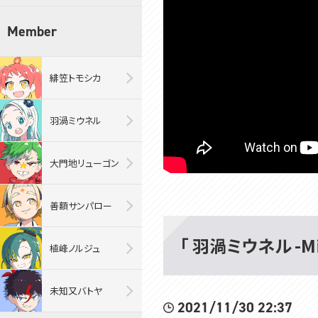
Member
緋笠トモシカ
羽渦ミウネル
大門地リューゴン
善額サンパロー
「 羽渦ミウネル -Mi
植峰ノルジュ
未知又バトヤ
2021/11/30 22:37