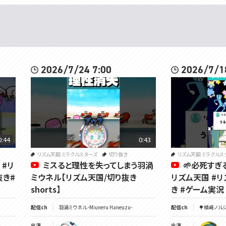
2026/7/24 7:00
2026/7/1
0:44
0:43
リズム天国 ミラクルスターズ
切り抜き
リズム天国 ミラクルス
 #リ
ミスると理性を失ってしまう羽渦
🌱必死すぎ
抜き#
ミウネル【リズム天国/切り抜き
リズム天国 #リ
shorts】
き #ゲーム実況 #
配信ch
羽渦ミウネル -Miuneru Haneuzu-
配信ch
🌳植峰ノルジュ 
出演
出演