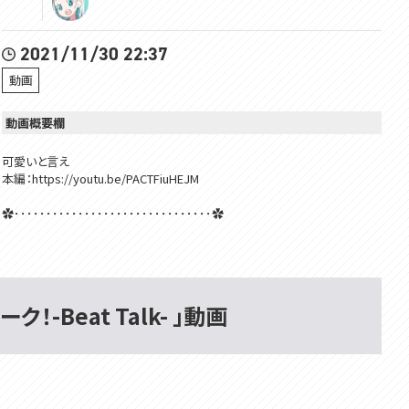
2021/11/30 22:37
動画
動画概要欄
可愛いと言え
本編：https://youtu.be/PACTFiuHEJM
✿･･･････････････････････････････✿
ミウネルからのお願い
✿誰かを傷つけたり不快にさせる可能性のあるコメントをしないでくださ
い！みんなで楽しい配信を作ろう！
ク！-Beat Talk- 」動画
✿配信と関係のない方のお名前を出さないでください！ご迷惑をおかけして
しまうかもしれません！
✿この配信でのネタを他の配信へ、他の配信のネタをこの配信に持ち込ま
ないでください！身内ネタは身内とだけ！