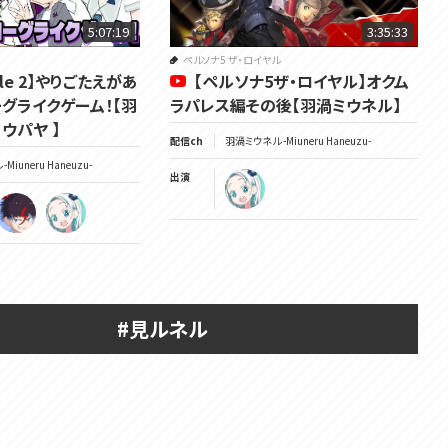
5:07:19
3:35:33
ペルソナ5 ザ・ロイヤル
stle 2】やりごたえがあ
【ペルソナ5ザ・ロイヤル】オクム
ーグライクゲーム！【羽
ラパレス編その後【羽渦ミウネル】
ウパヤ 】
配信ch
羽渦ミウネル -Miuneru Haneuzu-
Miuneru Haneuzu-
出演
#見ルネル