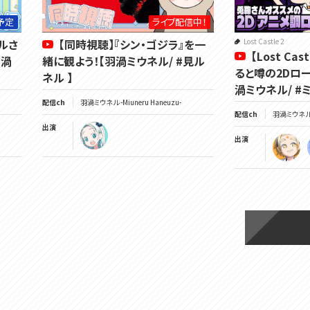
予定
ライブ配信中！
ネルさ
【同時視聴】『シン・ゴジラ』を一
Lost Castle 2
【Lost Ca
羽渦
緒に観よう！【羽渦ミウネル/ #見ル
ると噂の2Dロ
ネル 】
渦ミウネル/ #ミ
配信ch
羽渦ミウネル -Miuneru Haneuzu-
配信ch
羽渦ミウネル -
出演
出演