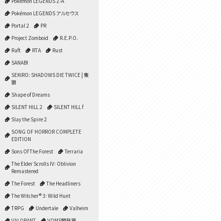
Pokémon LEGENDS Z-A
Pokémon LEGENDS アルセウス
Portal 2
PR
Project Zomboid
R.E.P.O.
Raft
RTA
Rust
SANABI
SEKIRO: SHADOWS DIE TWICE | 隻
狼
Shape of Dreams
SILENT HILL 2
SILENT HILL f
Slay the Spire 2
SONG OF HORROR COMPLETE
EDITION
Sons Of The Forest
Terraria
The Elder Scrolls IV: Oblivion
Remastered
The Forest
The Headliners
The Witcher® 3: Wild Hunt
TRPG
Undertale
Valheim
VALORANT
VOMS開発室