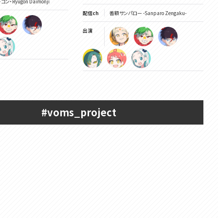
・Ryugon Daimonji
配信ch
善額サンパロー -Sanparo Zengaku-
出演
#voms_project