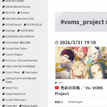
Dead by Daylight
Detroit Become Human
DEVOUR
Dinkum
Doki Doki Literature Club!
#voms_projec
DOOM Eternal
DOOM(2016)
Duolingo
ELDEN RING
ELDEN RING NIGHTREIGN
2026/3/31 19:10
Enshrouded~霧の王国~
Escape from Tarkov
Faaast Penguin
Fall Guys: Ultimate Knockout
FINAL FANTASY VII REMAKE
Gartic Phone
GeoGuessr
Getting Over It with Bennett
Foddy
音楽
色彩の共鳴 ／ Vo. VOMS
Ghost Trick
Project
Goose Goose Duck
Grand Theft Auto V
配信ch
VOMS Project
Green Hell
Hollow Knight