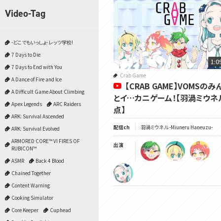
Video-Tag
-どこでもいっしょ- レッツ学校!
7 Days to Die
1:0
7 Days to End with You
Crab Game
A Dance of Fire and Ice
【CRAB GAME】VOMSのみ
A Difficult Game About Climbing
とイ…カニゲーム！【羽渦ミウネ
Apex Legends
ARC Raiders
点】
ARK: Survival Ascended
配信ch
羽渦ミウネル -Miuneru Haneuzu-
ARK: Survival Evolved
ARMORED CORE™ VI FIRES OF
出演
RUBICON™
ASMR
Back 4 Blood
Chained Together
Content Warning
Cooking Simulator
Core Keeper
Cuphead