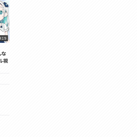
9:19
んな
ル視