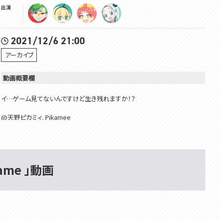
出演
2021/12/6 21:00
アーカイブ
動画概要欄
イ…ゲーム見てないんですけど生き残れますか！？
@天野ピカミィ. Pikamee
配信：https://youtu.be/WhprWfgIoSA
@緋笠トモシカ - Tomoshika Hikasa -
@大門地リューゴン・Ryugon Daimonji
BGMはこちら(https://www.youtube.com/channel/UC3_tcjJS_a1NpDpY
Game 」動画
aCCTwcw)からお借りしております。
✿･･･････････････････････････････✿
ミウネルからのお願い