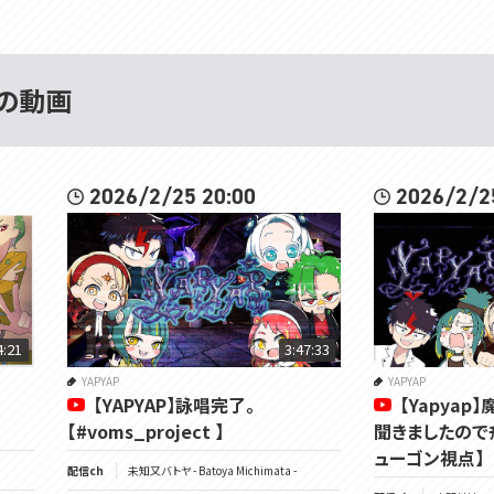
t の動画
2026/2/25 20:00
2026/2/2
4:21
3:47:33
YAPYAP
YAPYAP
【YAPYAP】詠唱完了。
【Yapya
【#voms_project 】
聞きましたのでﾁ
ューゴン視点】
配信ch
未知又バトヤ - Batoya Michimata -