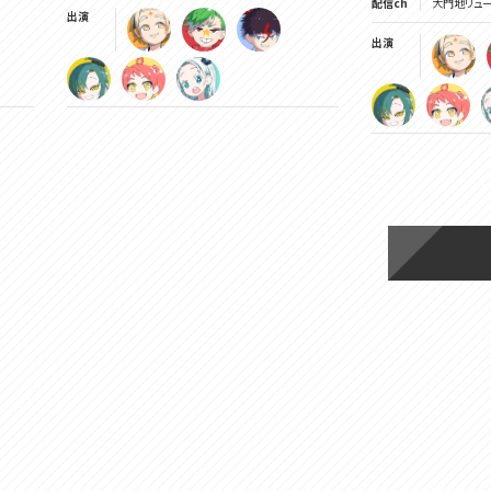
配信ch
大門地リューゴン
出演
出演