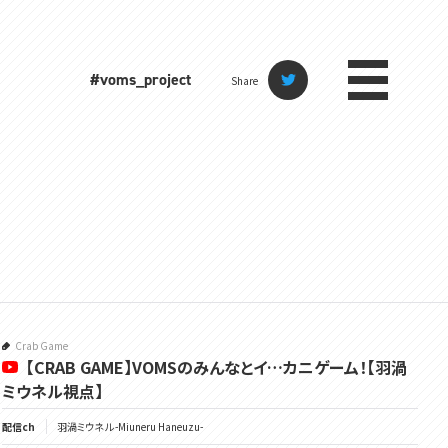
#voms_project
Share
Crab Game
【CRAB GAME】VOMSのみんなとイ…カニゲーム！【羽渦
ミウネル視点】
配信ch
羽渦ミウネル -Miuneru Haneuzu-