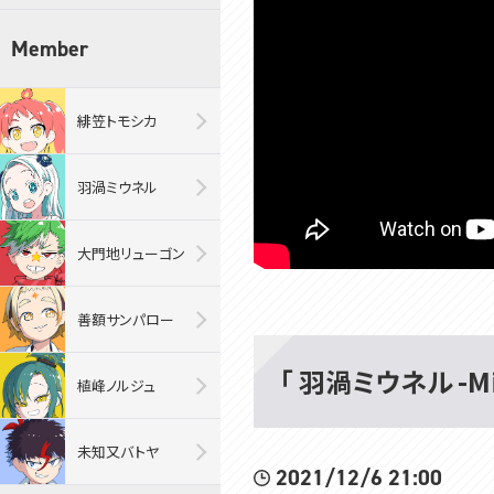
Member
緋笠トモシカ
羽渦ミウネル
大門地リューゴン
善額サンパロー
「 羽渦ミウネル -Mi
植峰ノルジュ
未知又バトヤ
2021/12/6 21:00