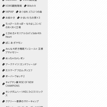
VOMS開発現場
Witch It
YAPYAP
あつまれ どうぶつの森
お絵かき
かまいたちの夜×3
ちっぴーとのっぽー なかよしコンビ
のわくわく工場
ときめきメモリアル Girl's Side 4th
Heart
ぽこ あ ポケモン
みんな大好き塊魂アンコール＋ 王様
プチメモリー
めっちゃカメレオン
アークナイツ：エンドフィールド
エスケープ フロム ダッコフ
オーバーウォッチ 2
キャプテン翼 RISE OF NEW
CHAMPIONS
キングダムハーツHD1.5+2.5リミック
ス
クアリー～悪夢のサマーキャンプ