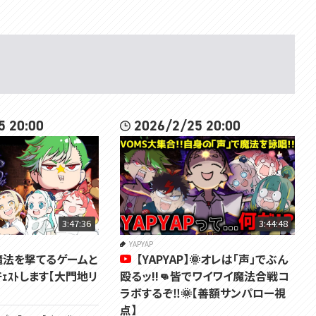
加入はこちらから：https://www.youtube.com/channel/UCE5VgVGRPfNC
jXPeTe1QJHA/join
✿･･･････････････････････････････✿
羽渦ミウネル -Miuneru Haneuzu-
分類：うずモンスター
タイプ：みず
高さ：1.33m
5 20:00
2026/2/25 20:00
特性：おしゃべり
Twitter：https://twitter.com/Miuneru_
ファンアート：#はね絵図
※活動に使わせていただくことがあります
配信感想：#見ルネル
ファンネーム：うずまき
ファンマーク：🌀(サイクロンの絵文字)
3:47:36
3:44:48
✉️https://voms.net/contact/mailform/
YAPYAP
p】魔法を撃てるゲームと
【YAPYAP】🌞オレは「声」でぶん
所属：個人Vtuberグループ VOMSProject
チャンネル：https://www.youtube.com/channel/UCdMpGhtL9oK8EYolTt
ｪｽﾄします【大門地リ
殴るッ!!👊皆でワイワイ魔法合戦コ
8v4uQ/featured
ラボするぞ‼🌞【善額サンパロー視
Twitter：https://twitter.com/VOMS_Project
点】
HP：https://voms.net/