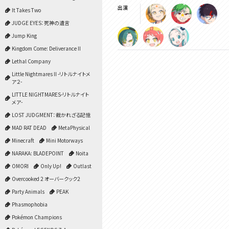
出演
It Takes Two
JUDGE EYES：死神の遺言
Jump King
Kingdom Come: Deliverance II
Lethal Company
Little Nightmares II -リトルナイトメ
ア２-
LITTLE NIGHTMARES-リトルナイト
メア-
LOST JUDGMENT：裁かれざる記憶
MAD RAT DEAD
MetaPhysical
Minecraft
Mini Motorways
NARAKA: BLADEPOINT
Noita
OMORI
Only Up!
Outlast
Overcooked 2 オーバークック2
Party Animals
PEAK
Phasmophobia
Pokémon Champions