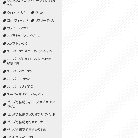
クラッシュ・バンディクー ブッとび3段
もり！
クロノ・トリガー
グルメ
ゴッドフィールド
サブノーティカ
サブノーティカ２
スプラトゥーン レイダース
スプラトゥーン3
スーパー マリオパーティ ジャンボリー
スーパーダンガンロンパ2 さよなら
絶望学園
スーパーバニーマン
スーパーマリオ64
スーパーマリオRPG
スーパーマリオサンシャイン
ゼルダの伝説 ティアーズ オブ ザ キン
グダム
ゼルダの伝説 ブレス オブ ザ ワイルド
ゼルダの伝説 時のオカリナ
ゼルダの伝説 知恵のかりもの
ゼンレスゾーンゼロ