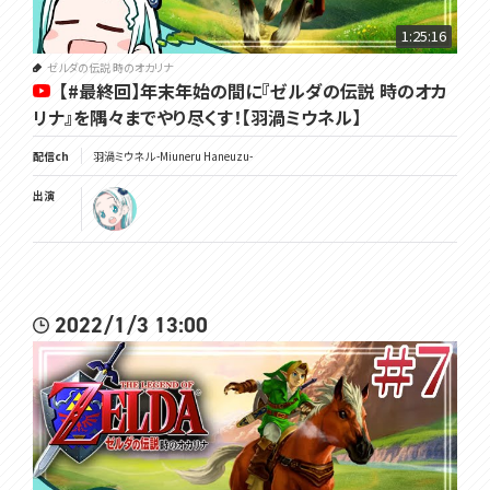
けしてしまうかもしれません！
1:25:16
✿この配信でのネタを他の配信へ、他の配信のネタをこの配信に持ち
込まないでください！身内ネタは身内とだけ！
ゼルダの伝説 時のオカリナ
【#最終回】年末年始の間に『ゼルダの伝説 時のオカ
✿ネタバレや匂わせコメントは禁止です！初見の驚きを私にも味わわ
リナ』を隅々までやり尽くす！【羽渦ミウネル】
せてください！
配信ch
羽渦ミウネル -Miuneru Haneuzu-
✿私から「どうしてもわかりません教えてくださいお願いします」と懇願
されるまではヒントを言わないでください！まずは自分で考えます！
出演
✿･･･････････････････････････････✿
メンバーシップが解禁されました🎉
メンバーになるとオリジナルのバッジが名前の横に付きます！
(加入期間に応じて進化するよ！)
2022/1/3 13:00
また、オリジナルの絵文字が使えます！
そして不定期ではありますが限定配信もする予定です！
よろしければぜひ✨
加入はこちらから：https://www.youtube.com/channel/UCE5VgVGR
PfNCjXPeTe1QJHA/join
✿･･･････････････････････････････✿