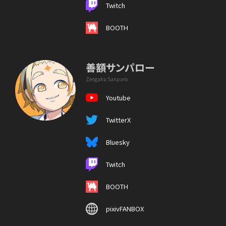
Twitch
BOOTH
善額サンパロー
Zengaku Sanparo
Youtube
TwitterX
Bluesky
Twitch
BOOTH
pixivFANBOX