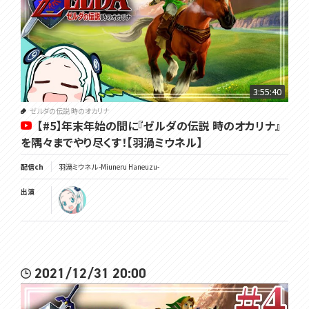
3:55:40
ゼルダの伝説 時のオカリナ
【#5】年末年始の間に『ゼルダの伝説 時のオカリナ』
を隅々までやり尽くす！【羽渦ミウネル】
配信ch
羽渦ミウネル -Miuneru Haneuzu-
出演
2021/12/31 20:00