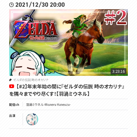
2021/12/30 20:00
3:23:16
ゼルダの伝説 時のオカリナ
【#2】年末年始の間に『ゼルダの伝説 時のオカリナ』
を隅々までやり尽くす！【羽渦ミウネル】
配信ch
羽渦ミウネル -Miuneru Haneuzu-
出演