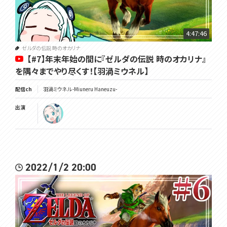
羽渦ミウネル -Miuneru Haneuzu-
分類：うずモンスター
タイプ：みず
4:47:46
高さ：1.33m
特性：おしゃべり
ゼルダの伝説 時のオカリナ
Twitter：https://twitter.com/Miuneru_
【#7】年末年始の間に『ゼルダの伝説 時のオカリナ』
を隅々までやり尽くす！【羽渦ミウネル】
ファンアート：#はね絵図
※活動に使わせていただくことがあります
配信ch
羽渦ミウネル -Miuneru Haneuzu-
配信感想：#見ルネル
ファンネーム：うずまき
出演
ファンマーク：🌀(サイクロンの絵文字)
✉️https://voms.net/contact/mailform/
所属：個人Vtuberグループ VOMSProject
チャンネル：https://www.youtube.com/channel/UCdMpGhtL9oK8E
YolTt8v4uQ/featured
2022/1/2 20:00
Twitter：https://twitter.com/VOMS_Project
HP：https://voms.net/