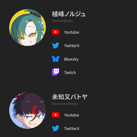
植峰ノルジュ
Uemine Noruju
Youtube
TwitterX
Bluesky
Twitch
未知又バトヤ
Michimata Batoya
Youtube
TwitterX