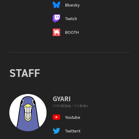
Bluesky
Twitch
BOOTH
STAFF
GYARI
VOMS創設者／ママ鳥博士
Youtube
TwitterX