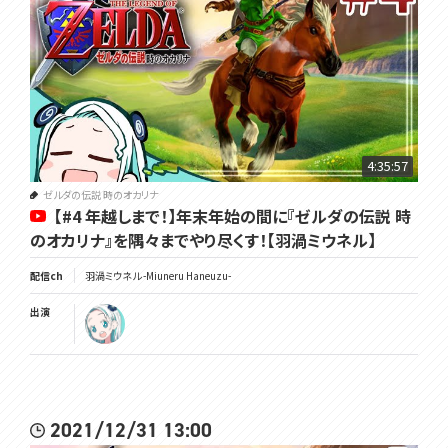
4:35:57
ゼルダの伝説 時のオカリナ
【#4 年越しまで！】年末年始の間に『ゼルダの伝説 時
のオカリナ』を隅々までやり尽くす！【羽渦ミウネル】
配信ch
羽渦ミウネル -Miuneru Haneuzu-
出演
2021/12/31 13:00