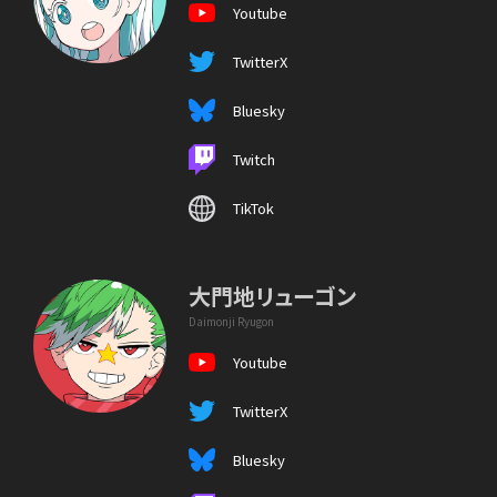
Youtube
TwitterX
Bluesky
Twitch
TikTok
大門地リューゴン
Daimonji Ryugon
Youtube
TwitterX
Bluesky