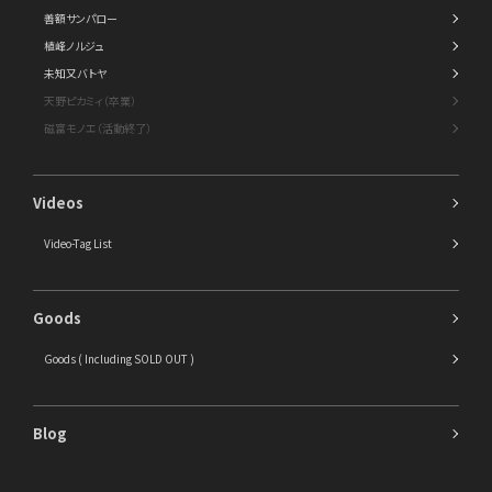
善額サンパロー
植峰ノルジュ
未知又バトヤ
天野ピカミィ（卒業）
磁富モノエ（活動終了）
Videos
Video-Tag List
Goods
Goods ( Including SOLD OUT )
Blog