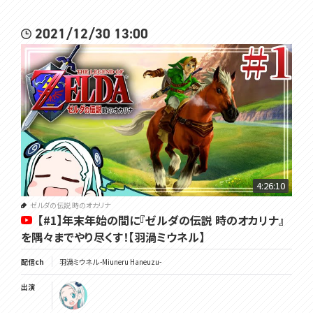
2021/12/30 13:00
4:26:10
ゼルダの伝説 時のオカリナ
【#1】年末年始の間に『ゼルダの伝説 時のオカリナ』
を隅々までやり尽くす！【羽渦ミウネル】
配信ch
羽渦ミウネル -Miuneru Haneuzu-
出演