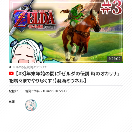
4:24:02
ゼルダの伝説 時のオカリナ
【#3】年末年始の間に『ゼルダの伝説 時のオカリナ』
を隅々までやり尽くす！【羽渦ミウネル】
配信ch
羽渦ミウネル -Miuneru Haneuzu-
出演