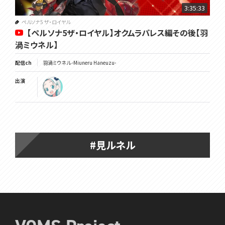
3:35:33
ペルソナ5 ザ・ロイヤル
【ペルソナ5ザ・ロイヤル】オクムラパレス編その後【羽
渦ミウネル】
配信ch
羽渦ミウネル -Miuneru Haneuzu-
出演
#見ルネル