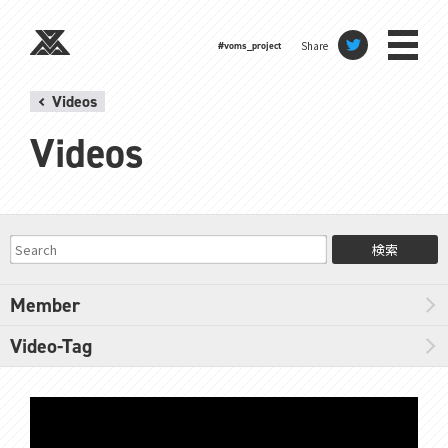
Share
#voms_project
Videos
Videos
検索
Member
Video-Tag