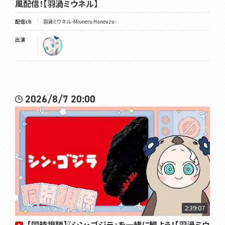
風配信！【羽渦ミウネル】
配信ch
羽渦ミウネル -Miuneru Haneuzu-
出演
2026/8/7 20:00
2:39:07
【同時視聴】『シン・ゴジラ』を一緒に観よう！【羽渦ミウ