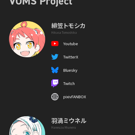
VOMS Project
緋笠トモシカ
Hikasa Tomoshika
Youtube
TwitterX
Bluesky
Twitch
pixivFANBOX
羽渦ミウネル
Haneuzu Miuneru