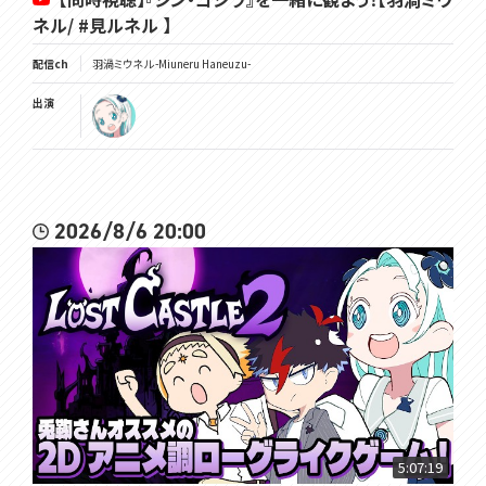
ネル/ #見ルネル 】
配信ch
羽渦ミウネル -Miuneru Haneuzu-
出演
2026/8/6 20:00
5:07:19