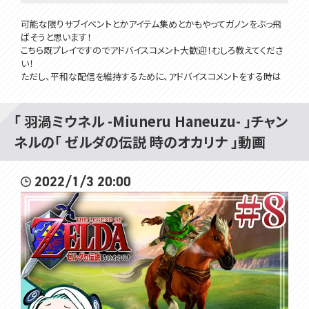
可能な限りサブイベントとかアイテム集めとかもやってガノンをぶっ飛
ばそうと思います！
こちら既プレイですのでアドバイスコメント大歓迎！むしろ教えてくださ
い！
ただし、平和な配信を維持するために、アドバイスコメントをする時は
「お嬢様言葉」でおしとやかにお願いいたしますわよ。
次：https://youtu.be/uRA1j1OQE70
「 羽渦ミウネル -Miuneru Haneuzu- 」チャン
時オカ再生リスト：https://youtube.com/playlist?list=PLC0194KMxF
ネルの「 ゼルダの伝説 時のオカリナ 」動画
n2IKORZ1s3mZw9rtPBWawA0
BGMはこちらのチャンネルからお借りしております。
2022/1/3 20:00
https://www.youtube.com/c/SafuWorks
✿･･･････････････････････････････✿
ミウネルからのお願い
✿誰かを傷つけたり不快にさせる可能性のあるコメントをしないでく
ださい！みんなで楽しい配信を作ろう！
✿配信と関係のない方のお名前を出さないでください！ご迷惑をおか