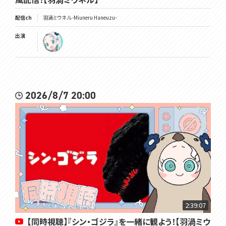
配信ch
羽渦ミウネル -Miuneru Haneuzu-
出演
2026/8/7 20:00
2:39:07
【同時視聴】『シン・ゴジラ』を一緒に観よう！【羽渦ミウ