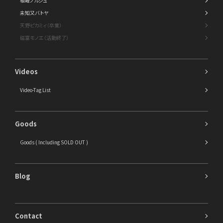
植峰ノルジュ
未知又バトヤ
天野ピカミィ（卒業）
磁富モノエ（活動終了）
Videos
Video-Tag List
Goods
Goods ( Including SOLD OUT )
Blog
Contact