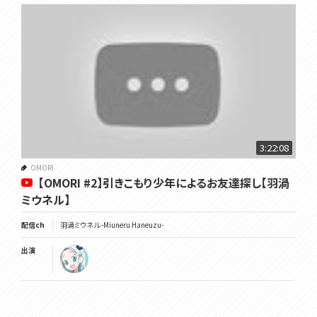
3:22:08
OMORI
【OMORI #2】引きこもり少年によるお友達探し【羽渦
ミウネル】
配信ch
羽渦ミウネル -Miuneru Haneuzu-
出演