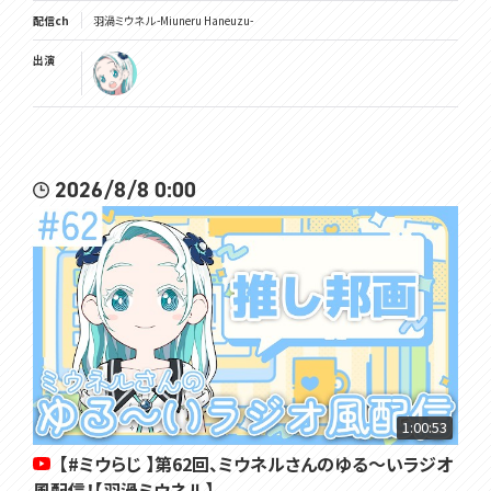
配信ch
羽渦ミウネル -Miuneru Haneuzu-
出演
2026/8/8 0:00
1:00:53
【#ミウらじ 】第62回、ミウネルさんのゆる～いラジオ
風配信！【羽渦ミウネル】