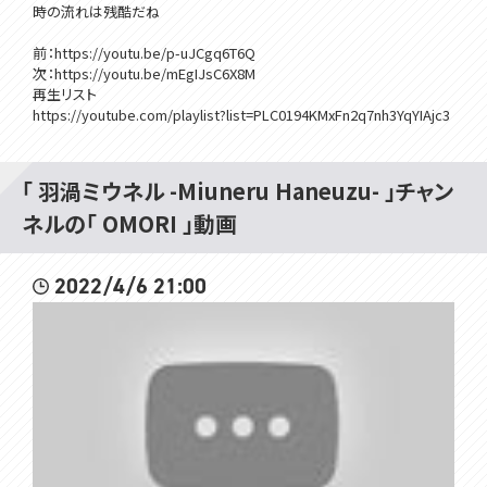
時の流れは残酷だね
前：https://youtu.be/p-uJCgq6T6Q
次：https://youtu.be/mEgIJsC6X8M
再生リスト
https://youtube.com/playlist?list=PLC0194KMxFn2q7nh3YqYIAjc3
tr3iVdQZ
「 羽渦ミウネル -Miuneru Haneuzu- 」チャン
BGMはこちらのチャンネルからお借りしております。
https://www.youtube.com/c/SafuWorks
ネルの「 OMORI 」動画
動く配信画面はこちらからお借りしております。
https://tearie.booth.pm/
2022/4/6 21:00
GIFアニメーション制作者さま
https://twitter.com/sabiresi/media
✿･･･････････････････････････････✿
ミウネルからのお願い
✿誰かを傷つけたり不快にさせる可能性のあるコメントをしないでく
ださい！みんなで楽しい配信を作ろう！