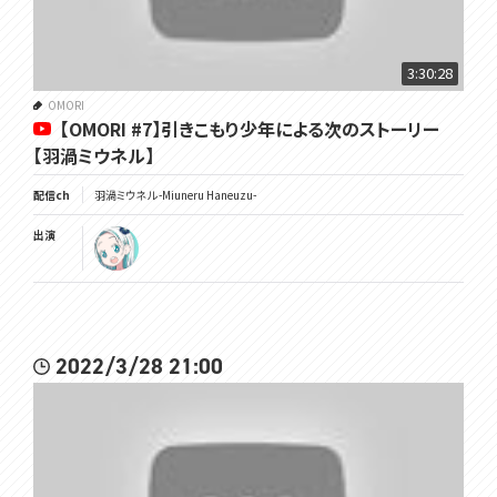
✿･･･････････････････････････････✿
羽渦ミウネル -Miuneru Haneuzu-
3:30:28
分類：うずモンスター
OMORI
タイプ：みず
【OMORI #7】引きこもり少年による次のストーリー
高さ：1.33m
【羽渦ミウネル】
特性：おしゃべり
Twitter：https://twitter.com/Miuneru_
配信ch
羽渦ミウネル -Miuneru Haneuzu-
ファンアート：#はね絵図
出演
※活動に使わせていただくことがあります
配信感想：#見ルネル
ファンネーム：うずまき
ファンマーク：🌀(サイクロンの絵文字)
✉️https://voms.net/contact/mailform/
2022/3/28 21:00
所属：個人Vtuberグループ VOMSProject
チャンネル：https://www.youtube.com/channel/UCdMpGhtL9oK8E
YolTt8v4uQ/featured
Twitter：https://twitter.com/VOMS_Project
HP：https://voms.net/