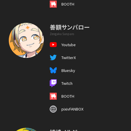
BOOTH
善額サンパロー
Zengaku Sanparo
Youtube
TwitterX
Bluesky
Twitch
BOOTH
pixivFANBOX