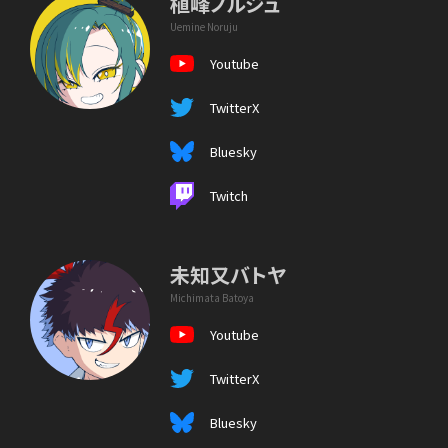
植峰ノルジュ
Uemine Noruju
Youtube
TwitterX
Bluesky
Twitch
未知又バトヤ
Michimata Batoya
Youtube
TwitterX
Bluesky