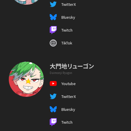
TwitterX
Bluesky
Twitch
TikTok
大門地リューゴン
Daimonji Ryugon
Youtube
TwitterX
Bluesky
Twitch