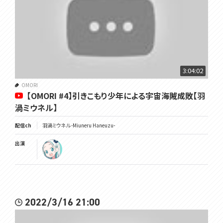
3:04:02
OMORI
【OMORI #4】引きこもり少年による宇宙海賊成敗【羽
渦ミウネル】
配信ch
羽渦ミウネル -Miuneru Haneuzu-
出演
2022/3/16 21:00