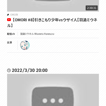
2:38:31
✿配信と関係のない方のお名前を出さないでください！ご迷惑をおか
けしてしまうかもしれません！
OMORI
【OMORI #8】引きこもり少年vsウザイ人【羽渦ミウネ
✿この配信でのネタを他の配信へ、他の配信のネタをこの配信に持ち
ル】
込まないでください！身内ネタは身内とだけ！
配信ch
羽渦ミウネル -Miuneru Haneuzu-
✿ネタバレや匂わせコメントは禁止です！初見の驚きを私にも味わわ
せてください！
出演
✿私から「どうしてもわかりません教えてくださいお願いします」と懇願
されるまではヒントを言わないでください！まずは自分で考えます！
✿･･･････････････････････････････✿
2022/3/30 20:00
メンバーシップが解禁されました🎉
メンバーになるとオリジナルのバッジが名前の横に付きます！
(加入期間に応じて進化するよ！)
また、オリジナルの絵文字が使えます！
そして不定期ではありますが限定配信もする予定です！
よろしければぜひ✨
加入はこちらから：https://www.youtube.com/channel/UCE5VgVGR
PfNCjXPeTe1QJHA/join