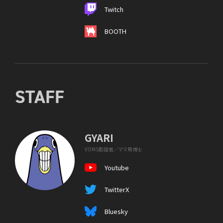
Twitch
BOOTH
STAFF
GYARI
VOMS創設者／ママ鳥博士
Youtube
TwitterX
Bluesky