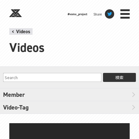
Share
#voms_project
Videos
Videos
検索
Member
Video-Tag