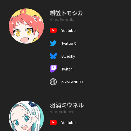
緋笠トモシカ
Hikasa Tomoshika
Youtube
TwitterX
Bluesky
Twitch
pixivFANBOX
羽渦ミウネル
Haneuzu Miuneru
Youtube