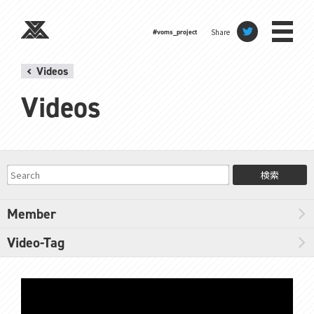
Share
#voms_project
Videos
Videos
検索
Member
Video-Tag