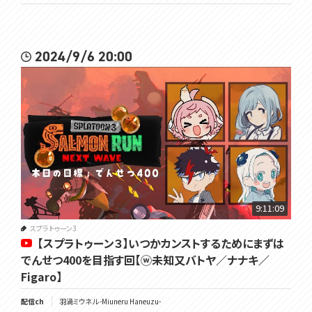
2024/9/6 20:00
9:11:09
スプラトゥーン3
【スプラトゥーン３】いつかカンストするためにまずは
でんせつ400を目指す回【ⓦ未知又バトヤ／ナナキ／
Figaro】
配信ch
羽渦ミウネル -Miuneru Haneuzu-