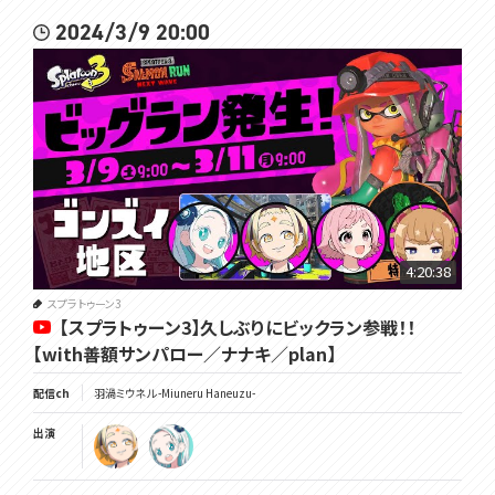
2024/3/9 20:00
4:20:38
スプラトゥーン3
【スプラトゥーン3】久しぶりにビックラン参戦！！
【with善額サンパロー／ナナキ／plan】
配信ch
羽渦ミウネル -Miuneru Haneuzu-
出演