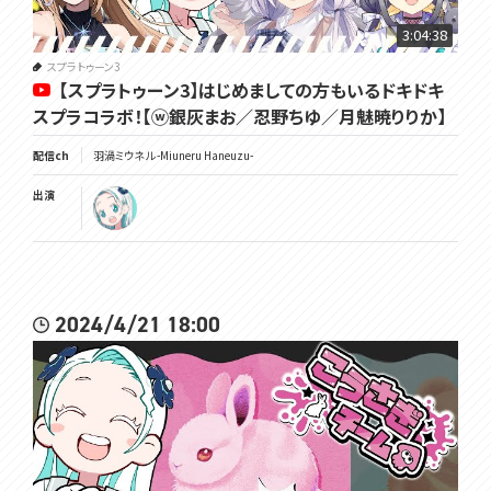
3:04:38
スプラトゥーン3
【スプラトゥーン3】はじめましての方もいるドキドキ
スプラコラボ！【ⓦ銀灰まお／忍野ちゆ／月魅暁りりか】
配信ch
羽渦ミウネル -Miuneru Haneuzu-
出演
2024/4/21 18:00