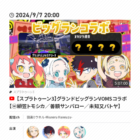
2024/9/7 20:00
5:07:00
スプラトゥーン3
【スプラトゥーン3】グランドビッグランVOMSコラボ
【ⓦ緋笠トモシカ／善額サンパロー／未知又バトヤ】
配信ch
羽渦ミウネル -Miuneru Haneuzu-
出演