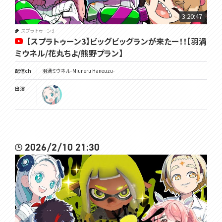
✿主にゲーム配信はTwitch行い、、Youtubeへは探索・レベル上げ・雑
3:20:47
談等をカットした見やすい動画にしてから投稿しています。ノーカット版
が見たい方はTwitchでリアタイ、もしくはアーカイブでご覧ください！
スプラトゥーン3
【スプラトゥーン3】ビッグビッグランが来たー！！【羽渦
✿編集を加える必要のなさそうな短めのゲームはYoutubeで配信して
ミウネル/花丸ちよ/熊野プラン】
おります！
配信ch
羽渦ミウネル -Miuneru Haneuzu-
✿RPGなどのボリュームたっぷりなゲームを長期間・長時間配信するこ
とも多いのですが、配信でも動画でも、YoutubeでもTwitchでも、見や
出演
すい方法で視聴して頂けたらとても嬉しいです！
✿詳しい配信スケジュールはTwitterでお知らせしております。急に変
更する事もありますのでこちらでご確認ください！
･･･････････････････････････････
2026/2/10 21:30
Twitch✿https://www.twitch.tv/miuneru
Twitter✿https://twitter.com/Miuneru_
GOODS✿https://voms.booth.pm/