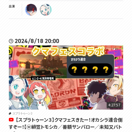
出演
2024/8/18 20:00
4:27:57
スプラトゥーン3
【スプラトゥーン３】クマフェスきたー！オカシラ連合倒
すぞー！【ⓦ緋笠トモシカ／善額サンパロー／未知又バト