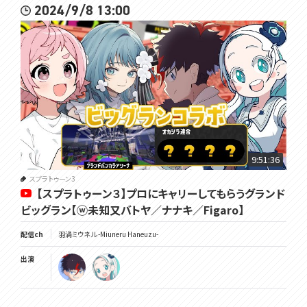
2024/9/8 13:00
9:51:36
スプラトゥーン3
【スプラトゥーン３】プロにキャリーしてもらうグランド
ビッグラン【ⓦ未知又バトヤ／ナナキ／Figaro】
配信ch
羽渦ミウネル -Miuneru Haneuzu-
出演