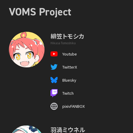
VOMS Project
緋笠トモシカ
Hikasa Tomoshika
Youtube
TwitterX
Bluesky
Twitch
pixivFANBOX
羽渦ミウネル