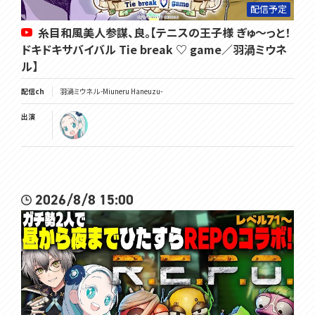
配信予定
糸目和風美人参謀、良。【テニスの王子様 ぎゅ～っと！
ドキドキサバイバル Tie break ♡ game／羽渦ミウネ
ル】
配信ch
羽渦ミウネル -Miuneru Haneuzu-
出演
2026/8/8 15:00