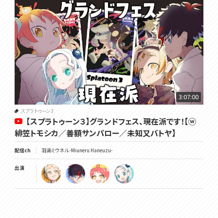
3:07:00
スプラトゥーン3
【スプラトゥーン３】グランドフェス、現在派です！【ⓦ
緋笠トモシカ／善額サンパロー／未知又バトヤ】
配信ch
羽渦ミウネル -Miuneru Haneuzu-
出演