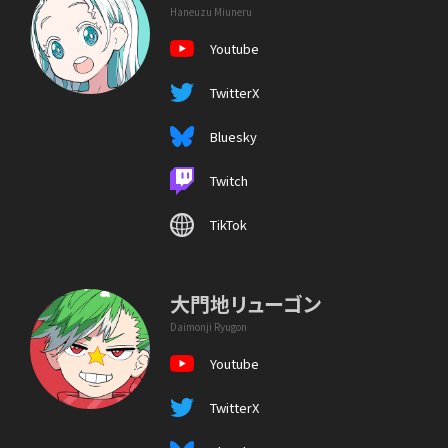
Haneuzu Miuneru
Youtube
TwitterX
Bluesky
Twitch
TikTok
大門地リューゴン
Daimonji Ryugon
Youtube
TwitterX