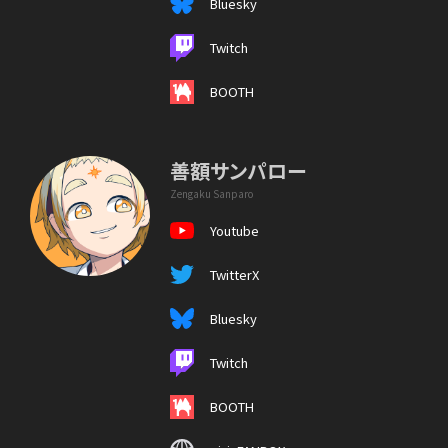
Bluesky
Twitch
BOOTH
善額サンパロー
Zengaku Sanparo
Youtube
TwitterX
Bluesky
Twitch
BOOTH