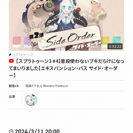
3:32:22
スプラトゥーン3
【スプラトゥーン3 #4】普段使わないブキだらけになっ
てまいりました【エキスパンション・パス サイド・オーダ
ー】
配信ch
羽渦ミウネル -Miuneru Haneuzu-
出演
2024/3/11 20:00