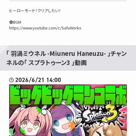
ヒーローモード！クリアしたい！
✿BGM
https://www.youtube.com/c/SafuWorks
✿配信画面
https://tearie.booth.pm/
「 羽渦ミウネル -Miuneru Haneuzu- 」チャン
✿OPEDアニメーション
ネルの「 スプラトゥーン3 」動画
https://twitter.com/Lunar_Veggie/status/1510990489700700167?
s=20&t=Ywv4diY-FKrpDB2UUFx07Q
2026/6/21 14:00
https://twitter.com/Ghostcity19/status/1511403465217490944?s
=20&t=Ywv4diY-FKrpDB2UUFx07Q
･･･････････････････････････････
✿個人Vtuberグループ「VOMS Project」所属の渦属性おしゃべりゲー
ム配信モンスター、羽渦ミウネルと申します🌀
✿ゲームが大好きな自称バーチャルゲーム実況者です！コンシューマ
ーゲームを中心に遊ばせて頂いております。