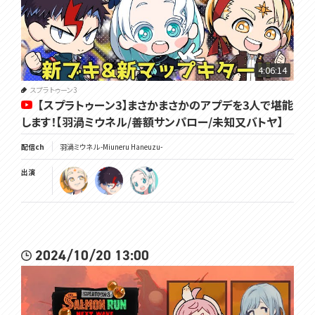
4:06:14
スプラトゥーン3
【スプラトゥーン3】まさかまさかのアプデを3人で堪能
します！【羽渦ミウネル/善額サンパロー/未知又バトヤ】
配信ch
羽渦ミウネル -Miuneru Haneuzu-
出演
2024/10/20 13:00