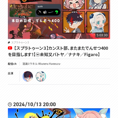
5:03:30
スプラトゥーン3
【スプラトゥーン３】カンスト部、またまたでんせつ400
を目指します！【ⓦ未知又バトヤ／ナナキ／Figaro】
配信ch
羽渦ミウネル -Miuneru Haneuzu-
出演
2024/10/13 20:00