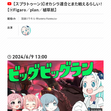
【スプラトゥーン3】オカシラ連合とまた戦えるらしい！
【ⓦFigaro／plan／植草航】
配信ch
羽渦ミウネル -Miuneru Haneuzu-
出演
2024/6/9 13:00
8:04:09