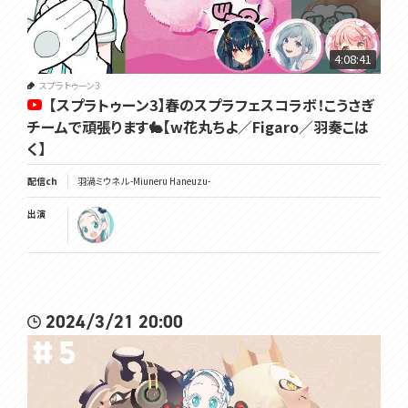
4:08:41
スプラトゥーン3
【スプラトゥーン3】春のスプラフェスコラボ！こうさぎ
チームで頑張ります🐇【w花丸ちよ／Figaro／羽奏こは
く】
配信ch
羽渦ミウネル -Miuneru Haneuzu-
出演
2024/3/21 20:00