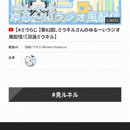
1:00:53
【#ミウらじ 】第62回、ミウネルさんのゆる～いラジオ
風配信！【羽渦ミウネル】
配信ch
羽渦ミウネル -Miuneru Haneuzu-
出演
#見ルネル