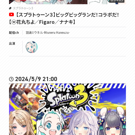
スプラトゥーン3
【スプラトゥーン３】ビッグビッグランだ！コラボだ！
【ⓦ花丸ちよ／Figaro／ナナキ】
配信ch
羽渦ミウネル -Miuneru Haneuzu-
出演
2024/5/9 21:00