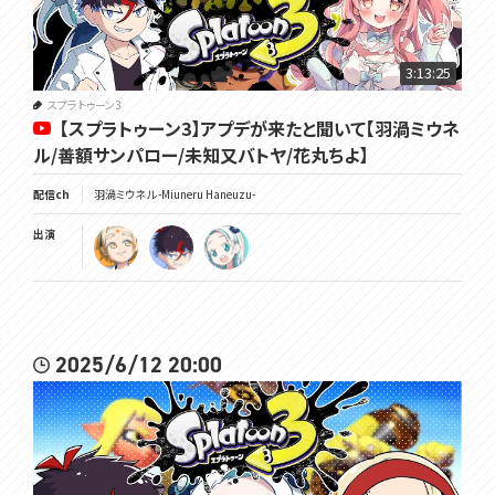
3:13:25
スプラトゥーン3
【スプラトゥーン3】アプデが来たと聞いて【羽渦ミウネ
ル/善額サンパロー/未知又バトヤ/花丸ちよ】
配信ch
羽渦ミウネル -Miuneru Haneuzu-
出演
2025/6/12 20:00