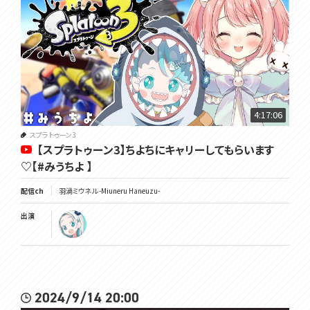
4:17:06
スプラトゥーン3
【スプラトゥーン3】ちよちにキャリーしてもらいます
♡【#みうちよ 】
配信ch
羽渦ミウネル -Miuneru Haneuzu-
出演
2024/9/14 20:00