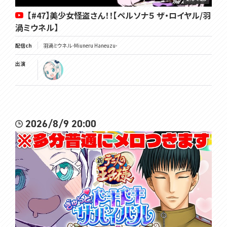
【#47】美少女怪盗さん！！【ペルソナ５ ザ・ロイヤル/羽
渦ミウネル】
配信ch
羽渦ミウネル -Miuneru Haneuzu-
出演
2026/8/9 20:00