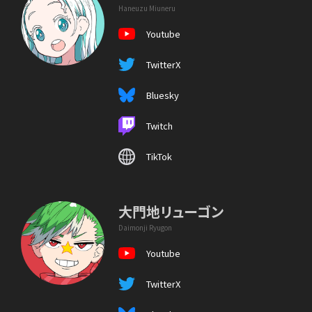
Haneuzu Miuneru
Youtube
TwitterX
Bluesky
Twitch
TikTok
大門地リューゴン
Daimonji Ryugon
Youtube
TwitterX