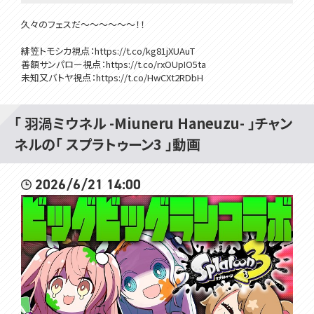
久々のフェスだ～～～～～～！！
緋笠トモシカ視点：https://t.co/kg81jXUAuT
善額サンパロー視点：https://t.co/rxOUpIO5ta
未知又バトヤ視点：https://t.co/HwCXt2RDbH
#見ルネル
「 羽渦ミウネル -Miuneru Haneuzu- 」チャン
･･･････････････････････････････
ネルの「 スプラトゥーン3 」動画
✿メンバーシップ登録はこちらから✿
https://www.youtube.com/channel/UCE5VgVGRPfNCjXPeTe1QJH
2026/6/21 14:00
A/join
・オリジナルのスタンプが使えるよ！
・たまにメンバー限定の配信もあるよ！
･･･････････････････････････････
Twitter✿https://twitter.com/Miuneru_
（配信やコラボなどの告知はこちら）
Bluesky✿https://bsky.app/profile/miuneru.voms.net