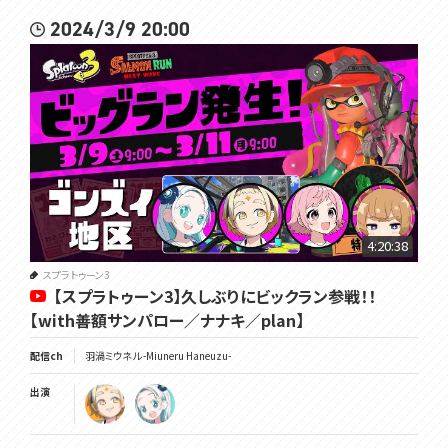
2024/3/9 20:00
4:20:38
スプラトゥーン3
【スプラトゥーン3】久しぶりにビックラン参戦！！
【with善額サンパロー／ナナキ／plan】
配信ch
羽渦ミウネル -Miuneru Haneuzu-
出演