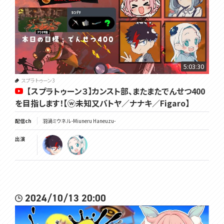
5:03:30
スプラトゥーン3
【スプラトゥーン３】カンスト部、またまたでんせつ400
を目指します！【ⓦ未知又バトヤ／ナナキ／Figaro】
配信ch
羽渦ミウネル -Miuneru Haneuzu-
出演
2024/10/13 20:00