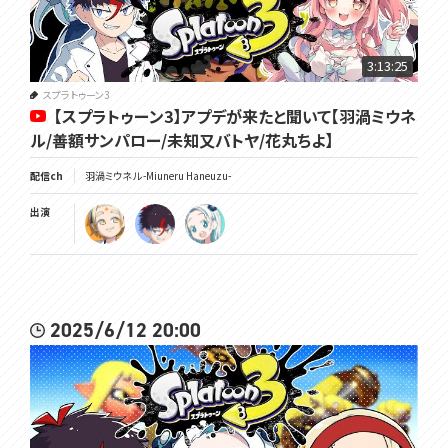
3:13:25
スプラトゥーン3
【スプラトゥーン3】アプデが来たと聞いて【羽渦ミウネ
ル/善額サンパロー/未知又バトヤ/花丸ちよ】
配信ch
羽渦ミウネル -Miuneru Haneuzu-
出演
2025/6/12 20:00