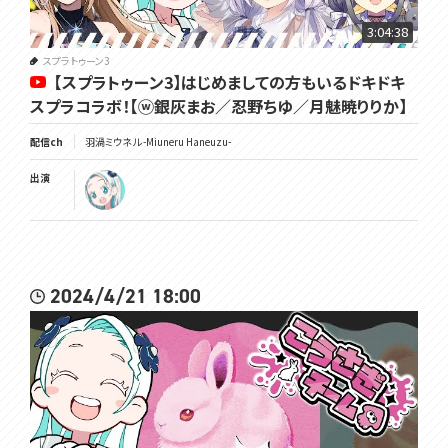
3:04:38
スプラトゥーン3
【スプラトゥーン3】はじめましての方もいるドキドキ
スプラコラボ！【ⓦ銀灰まお／忍野ちゆ／月魅暁りりか】
配信ch
羽渦ミウネル -Miuneru Haneuzu-
出演
2024/4/21 18:00