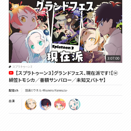
3:07:00
スプラトゥーン3
【スプラトゥーン３】グランドフェス、現在派です！【ⓦ
緋笠トモシカ／善額サンパロー／未知又バトヤ】
配信ch
羽渦ミウネル -Miuneru Haneuzu-
出演