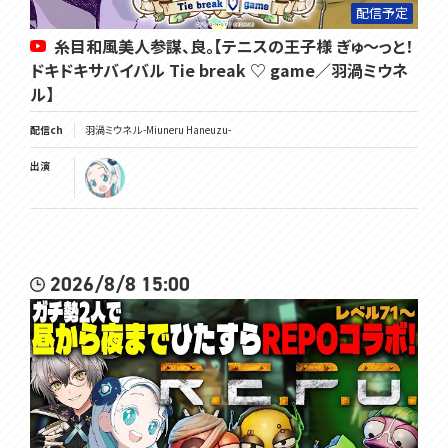
配信予定
糸目和風美人参謀、良。【テニスの王子様 ぎゅ～っと！
ドキドキサバイバル Tie break ♡ game／羽渦ミウネ
ル】
配信ch
羽渦ミウネル -Miuneru Haneuzu-
出演
2026/8/8 15:00