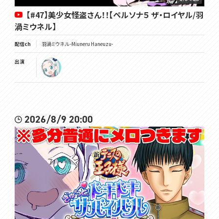
【#47】美少女怪盗さん！！【ペルソナ５ ザ・ロイヤル/羽
渦ミウネル】
配信ch
羽渦ミウネル -Miuneru Haneuzu-
出演
2026/8/9 20:00