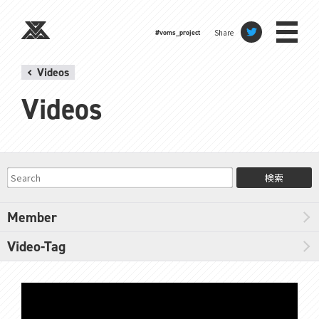
Share
#voms_project
Videos
Videos
検索
Member
Video-Tag