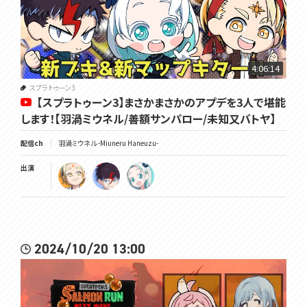
4:06:14
スプラトゥーン3
【スプラトゥーン3】まさかまさかのアプデを3人で堪能
します！【羽渦ミウネル/善額サンパロー/未知又バトヤ】
配信ch
羽渦ミウネル -Miuneru Haneuzu-
出演
2024/10/20 13:00