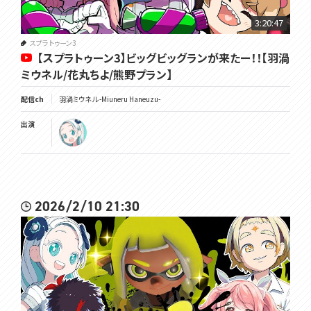
（日常的な呟きはこちら）
3:20:47
GOODS✿https://voms.booth.pm/
スプラトゥーン3
【スプラトゥーン3】ビッグビッグランが来たー！！【羽渦
OP・ED✿https://youtu.be/PFjnhRsJgHU
ミウネル/花丸ちよ/熊野プラン】
配信画面✿https://twitter.com/hanamori_design
配信ch
羽渦ミウネル -Miuneru Haneuzu-
°˖✧ いつもの姿 ✧˖°
Illust&Live2D✿https://twitter.com/GYARI_
出演
°˖✧ 異世界の姿 ✧˖°
Illust✿https://twitter.com/chie_rico
Live2D✿https://twitter.com/Amatoko85
･･･････････････････････････････
2026/2/10 21:30