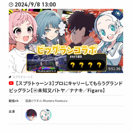
2024/9/8 13:00
9:51:36
スプラトゥーン3
【スプラトゥーン３】プロにキャリーしてもらうグランド
ビッグラン【ⓦ未知又バトヤ／ナナキ／Figaro】
配信ch
羽渦ミウネル -Miuneru Haneuzu-
出演