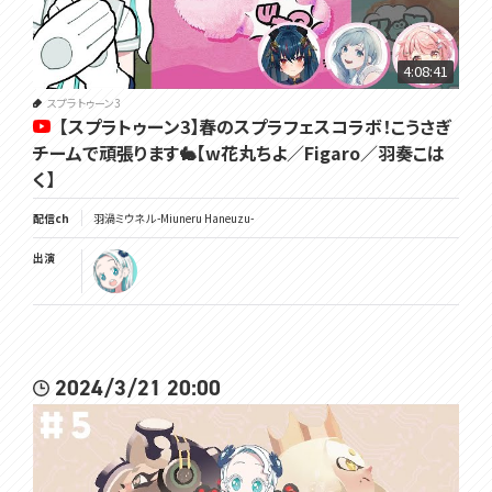
4:08:41
スプラトゥーン3
【スプラトゥーン3】春のスプラフェスコラボ！こうさぎ
チームで頑張ります🐇【w花丸ちよ／Figaro／羽奏こは
く】
配信ch
羽渦ミウネル -Miuneru Haneuzu-
出演
2024/3/21 20:00