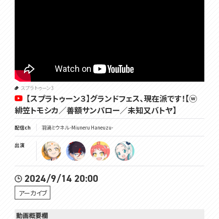
スプラトゥーン3
【スプラトゥーン３】グランドフェス、現在派です！【ⓦ
緋笠トモシカ／善額サンパロー／未知又バトヤ】
配信ch
羽渦ミウネル -Miuneru Haneuzu-
出演
2024/9/14 20:00
アーカイブ
動画概要欄