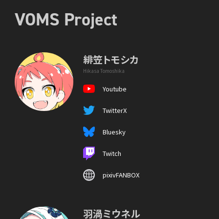
VOMS Project
緋笠トモシカ
Hikasa Tomoshika
Youtube
TwitterX
Bluesky
Twitch
pixivFANBOX
羽渦ミウネル