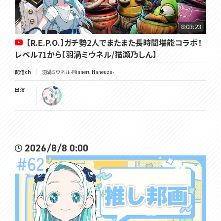
8:03:23
【R.E.P.O.】ガチ勢2人でまたまた長時間堪能コラボ！
レベル71から【羽渦ミウネル/猫瀬乃しん】
配信ch
羽渦ミウネル -Miuneru Haneuzu-
出演
2026/8/8 0:00