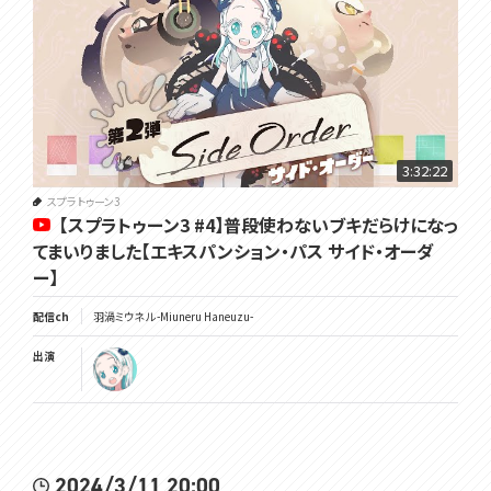
3:32:22
スプラトゥーン3
【スプラトゥーン3 #4】普段使わないブキだらけになっ
てまいりました【エキスパンション・パス サイド・オーダ
ー】
配信ch
羽渦ミウネル -Miuneru Haneuzu-
出演
2024/3/11 20:00