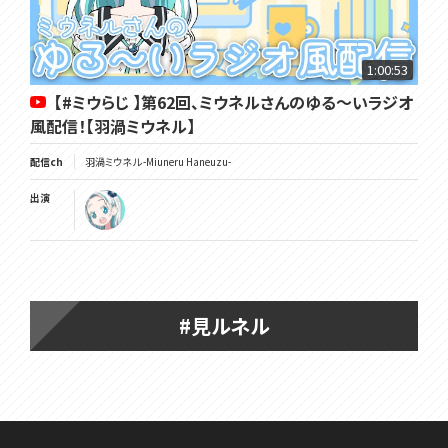
1:00:53
【#ミウらじ 】第62回、ミウネルさんのゆる～いラジオ
風配信！【羽渦ミウネル】
配信ch
羽渦ミウネル -Miuneru Haneuzu-
出演
#見ルネル