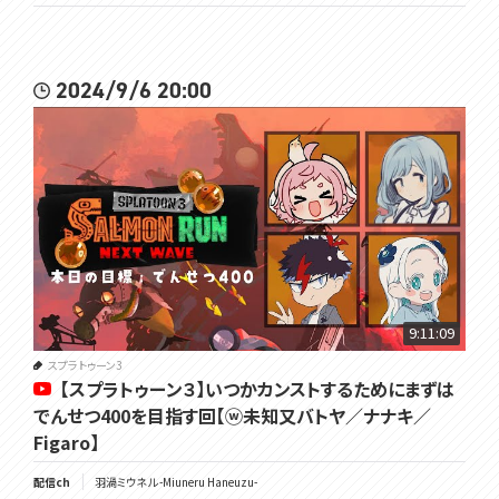
2024/9/6 20:00
9:11:09
スプラトゥーン3
【スプラトゥーン３】いつかカンストするためにまずは
でんせつ400を目指す回【ⓦ未知又バトヤ／ナナキ／
Figaro】
配信ch
羽渦ミウネル -Miuneru Haneuzu-