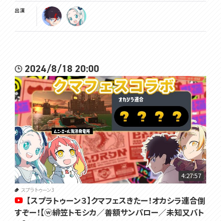
出演
2024/8/18 20:00
4:27:57
スプラトゥーン3
【スプラトゥーン３】クマフェスきたー！オカシラ連合倒
すぞー！【ⓦ緋笠トモシカ／善額サンパロー／未知又バト