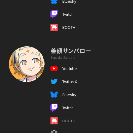
Bluesky
Twitch
BOOTH
善額サンパロー
Zengaku Sanparo
Youtube
TwitterX
Bluesky
Twitch
BOOTH