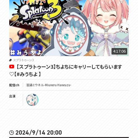
4:17:06
スプラトゥーン3
【スプラトゥーン3】ちよちにキャリーしてもらいます
♡【#みうちよ 】
配信ch
羽渦ミウネル -Miuneru Haneuzu-
出演
2024/9/14 20:00