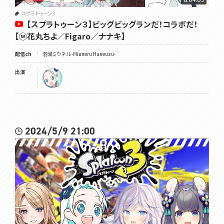
スプラトゥーン3
【スプラトゥーン３】ビッグビッグランだ！コラボだ！
【ⓦ花丸ちよ／Figaro／ナナキ】
配信ch
羽渦ミウネル -Miuneru Haneuzu-
出演
2024/5/9 21:00