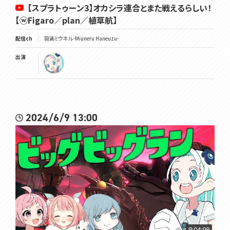
【スプラトゥーン3】オカシラ連合とまた戦えるらしい！
【ⓦFigaro／plan／植草航】
配信ch
羽渦ミウネル -Miuneru Haneuzu-
出演
2024/6/9 13:00
8:04:09