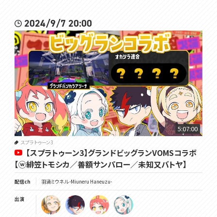
2024/9/7 20:00
5:07:00
スプラトゥーン3
【スプラトゥーン3】グランドビッグランVOMSコラボ
【ⓦ緋笠トモシカ／善額サンパロー／未知又バトヤ】
配信ch
羽渦ミウネル -Miuneru Haneuzu-
出演