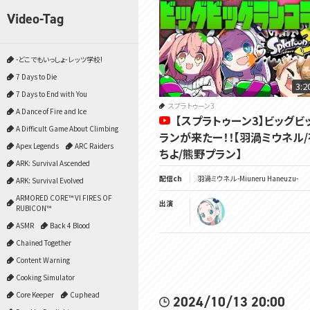
Video-Tag
-どこでもいっしょ- レッツ学校!
7 Days to Die
3:2
7 Days to End with You
スプラトゥーン3
A Dance of Fire and Ice
【スプラトゥーン3】ビッグビ
A Difficult Game About Climbing
ランが来たー！！【羽渦ミウネル
Apex Legends
ARC Raiders
ちよ/熊野プラン】
ARK: Survival Ascended
配信ch
羽渦ミウネル -Miuneru Haneuzu-
ARK: Survival Evolved
ARMORED CORE™ VI FIRES OF
出演
RUBICON™
ASMR
Back 4 Blood
Chained Together
Content Warning
Cooking Simulator
Core Keeper
Cuphead
2024/10/13 20:00