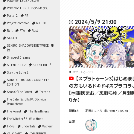
Pokémon LEGENDS Z-A
Pokémon LEGENDS アルセウス
Portal 2
PR
2024/5/9 21:00
Project Zomboid
R.E.P.O.
Raft
RTA
Rust
SANABI
SEKIRO: SHADOWS DIE TWICE | 隻
狼
Shape of Dreams
3:0
SILENT HILL 2
SILENT HILL f
スプラトゥーン3
Slay the Spire 2
【スプラトゥーン3】はじめま
SONG OF HORROR COMPLETE
EDITION
の方もいるドキドキスプラコラ
【ⓦ銀灰まお／忍野ちゆ／月魅
Sons Of The Forest
Terraria
りか】
The Elder Scrolls IV: Oblivion
Remastered
配信ch
羽渦ミウネル -Miuneru Haneuzu-
The Forest
The Headliners
The Witcher® 3: Wild Hunt
出演
TRPG
Undertale
Valheim
VALORANT
VOMS開発室