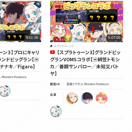
Twitter✿https://twitter.com/Miuneru_
GOODS✿https://voms.booth.pm/
9:51:36
5:07:00
スプラトゥーン3
ーン３】プロにキャリ
【スプラトゥーン3】グランドビッ
ランドビッグラン【ⓦ
グランVOMSコラボ【ⓦ緋笠トモシ
ナキ／Figaro】
カ／善額サンパロー／未知又バト
ヤ】
Miuneru Haneuzu-
配信ch
羽渦ミウネル -Miuneru Haneuzu-
出演