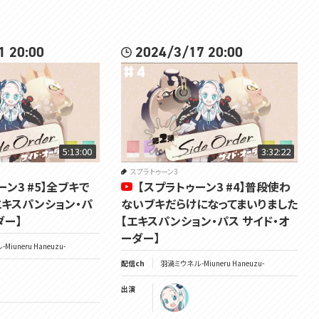
1 20:00
2024/3/17 20:00
5:13:00
3:32:22
スプラトゥーン3
ーン3 #5】全ブキで
【スプラトゥーン3 #4】普段使わ
エキスパンション・パ
ないブキだらけになってまいりました
ダー】
【エキスパンション・パス サイド・オ
ーダー】
Miuneru Haneuzu-
配信ch
羽渦ミウネル -Miuneru Haneuzu-
出演