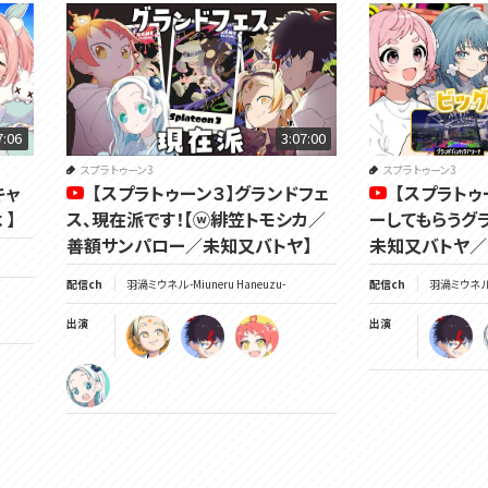
7:06
3:07:00
スプラトゥーン3
スプラトゥーン3
キャ
【スプラトゥーン３】グランドフェ
【スプラトゥ
 】
ス、現在派です！【ⓦ緋笠トモシカ／
ーしてもらうグ
善額サンパロー／未知又バトヤ】
未知又バトヤ／ナ
配信ch
羽渦ミウネル -Miuneru Haneuzu-
配信ch
羽渦ミウネル -
出演
出演