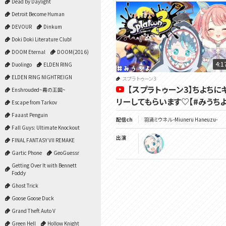
Dead by Daylight
Detroit Become Human
DEVOUR
Dinkum
Doki Doki Literature Club!
DOOM Eternal
DOOM(2016)
4:1
Duolingo
ELDEN RING
ELDEN RING NIGHTREIGN
スプラトゥーン3
【スプラトゥーン3】ちよちに
Enshrouded~霧の王国~
リーしてもらいます♡【#みうちよ
Escape from Tarkov
Faaast Penguin
配信ch
羽渦ミウネル -Miuneru Haneuzu-
Fall Guys: Ultimate Knockout
出演
FINAL FANTASY VII REMAKE
Gartic Phone
GeoGuessr
Getting Over It with Bennett
Foddy
Ghost Trick
Goose Goose Duck
Grand Theft Auto V
Green Hell
Hollow Knight