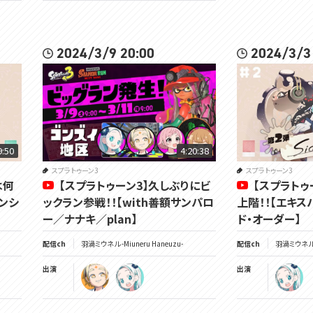
2024/3/9 20:00
2024/3/3
9:50
4:20:38
スプラトゥーン3
スプラトゥーン3
は何
【スプラトゥーン3】久しぶりにビ
【スプラトゥ
ンシ
ックラン参戦！！【with善額サンパロ
上階！！【エキス
ー／ナナキ／plan】
ド・オーダー】
配信ch
羽渦ミウネル -Miuneru Haneuzu-
配信ch
羽渦ミウネル -
出演
出演