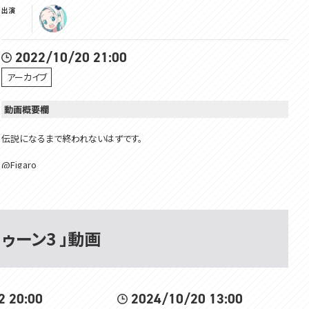
出演
2022/10/20 21:00
アーカイブ
動画概要欄
伝説になるまで終われないはずです。
@Figaro
https://youtu.be/OWQHIu89YbM
@plan熊野プラン
https://youtu.be/h-K2Cx5gEyo
ナナキさん：https://twitter.com/MKMK_915
トゥーン3 」動画
✿BGM
https://www.youtube.com/c/SafuWorks
✿配信画面
https://twitter.com/hanamori_design
2 20:00
2024/10/20 13:00