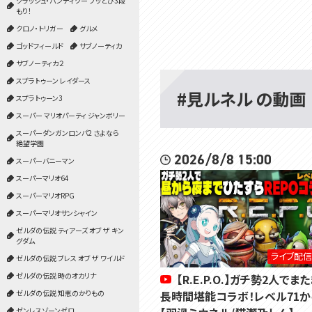
クラッシュ・バンディクー ブッとび3段
もり！
クロノ・トリガー
グルメ
ゴッドフィールド
サブノーティカ
サブノーティカ２
スプラトゥーン レイダース
#見ルネル の動画
スプラトゥーン3
スーパー マリオパーティ ジャンボリー
スーパーダンガンロンパ2 さよなら
絶望学園
2026/8/8 15:00
スーパーバニーマン
スーパーマリオ64
スーパーマリオRPG
スーパーマリオサンシャイン
ゼルダの伝説 ティアーズ オブ ザ キン
グダム
ライブ配信
ゼルダの伝説 ブレス オブ ザ ワイルド
ゼルダの伝説 時のオカリナ
【R.E.P.O.】ガチ勢2人でま
長時間堪能コラボ！レベル71か
ゼルダの伝説 知恵のかりもの
ゼンレスゾーンゼロ