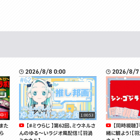
2026/8/8 0:00
2026/8/7
中！
1:00:53
たまた
【#ミウらじ 】第62回、ミウネルさ
【同時視聴】
ら
んのゆる～いラジオ風配信！【羽渦
緒に観よう！【羽