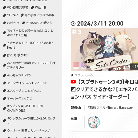
VOMS開発現場
Witch It
YAPYAP
あつまれ どうぶつの森
2024/3/11 20:00
お絵かき
かまいたちの夜×3
ちっぴーとのっぽー なかよしコンビ
のわくわく工場
ときめきメモリアル Girl's Side 4th
Heart
ぽこ あ ポケモン
みんな大好き塊魂アンコール＋ 王様
4:1
プチメモリー
めっちゃカメレオン
スプラトゥーン3
【スプラトゥーン3 #3】今日
アークナイツ：エンドフィールド
回クリアできるかな？【エキスパ
エスケープ フロム ダッコフ
ョン・パス サイド・オーダー】
オーバーウォッチ 2
キャプテン翼 RISE OF NEW
配信ch
羽渦ミウネル -Miuneru Haneuzu-
CHAMPIONS
キングダムハーツHD1.5+2.5リミック
出演
ス
クアリー～悪夢のサマーキャンプ