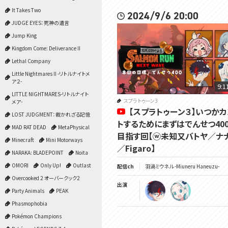
It Takes Two
2024/9/6 20:00
JUDGE EYES：死神の遺言
Jump King
Kingdom Come: Deliverance II
Lethal Company
Little Nightmares II -リトルナイトメ
ア２-
9:1
LITTLE NIGHTMARES-リトルナイト
スプラトゥーン3
メア-
【スプラトゥーン３】いつかカ
LOST JUDGMENT：裁かれざる記憶
トするためにまずはでんせつ40
MAD RAT DEAD
MetaPhysical
目指す回【ⓦ未知又バトヤ／ナ
Minecraft
Mini Motorways
／Figaro】
NARAKA: BLADEPOINT
Noita
OMORI
Only Up!
Outlast
配信ch
羽渦ミウネル -Miuneru Haneuzu-
Overcooked 2 オーバークック2
出演
Party Animals
PEAK
Phasmophobia
Pokémon Champions