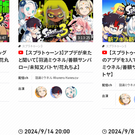
0:47
3:13:25
スプラトゥーン3
スプラトゥーン3
ッグ
【スプラトゥーン3】アプデが来た
【スプラトゥ
/花丸
と聞いて【羽渦ミウネル/善額サンパ
のアプデを3人
ロー/未知又バトヤ/花丸ちよ】
ミウネル/善額
トヤ】
配信ch
羽渦ミウネル -Miuneru Haneuzu-
配信ch
羽渦ミウネル -
出演
出演
2024/9/14 20:00
2024/9/8