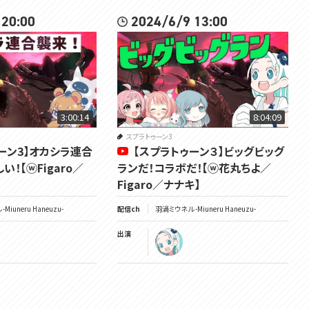
 20:00
2024/6/9 13:00
3:00:14
8:04:09
スプラトゥーン3
ーン3】オカシラ連合
【スプラトゥーン３】ビッグビッグ
！【ⓦFigaro／
ランだ！コラボだ！【ⓦ花丸ちよ／
Figaro／ナナキ】
Miuneru Haneuzu-
配信ch
羽渦ミウネル -Miuneru Haneuzu-
出演