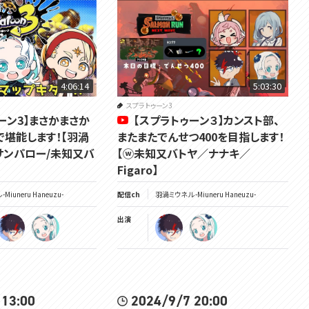
･･･････････････････････････････
✿個人Vtuberグループ「VOMS Project」所属の渦属性おしゃべりゲーム配
信モンスター、羽渦ミウネルと申します🌀
✿ゲームが大好きな自称バーチャルゲーム実況者です！コンシューマーゲ
4:06:14
5:03:30
ームを中心に遊ばせて頂いております。
スプラトゥーン3
✿完璧ではないですが出来るだけ探索や収集要素を集めながら進めてい
ーン3】まさかまさか
【スプラトゥーン３】カンスト部、
きたいタイプですので、進行はゆっくりめです。急かさず焦らずお付き合いく
で堪能します！【羽渦
またまたでんせつ400を目指します！
ださい！
サンパロー/未知又バ
【ⓦ未知又バトヤ／ナナキ／
Figaro】
✿ストーリーや謎解きに関するネタバレや匂わせ・ヒント・指示コメントは大
嫌いなので禁止です！ゲーム初見の方の推理・想像コメントもネタバレに繋
Miuneru Haneuzu-
配信ch
羽渦ミウネル -Miuneru Haneuzu-
がることがありますのでお控えください。
出演
✿詳しい配信スケジュールはTwitterでお知らせしております。急に変更する
事もありますのでこちらでご確認ください！
･･･････････････････････････････
Twitch✿https://www.twitch.tv/miuneru
 13:00
2024/9/7 20:00