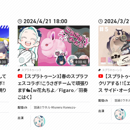
2024/4/21 18:00
2024/3/2
4:38
4:08:41
スプラトゥーン3
スプラトゥーン3
して
【スプラトゥーン3】春のスプラフ
【スプラトゥ
ボ！
ェスコラボ！こうさぎチームで頑張り
クリアする！！【
暁り
ます🐇【w花丸ちよ／Figaro／羽奏
ス サイド・オー
こはく】
配信ch
羽渦ミウネル -
配信ch
羽渦ミウネル -Miuneru Haneuzu-
出演
出演