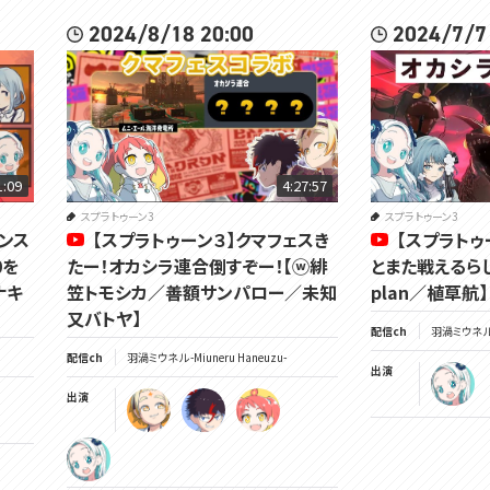
2024/8/18 20:00
2024/7/7
1:09
4:27:57
スプラトゥーン3
スプラトゥーン3
ンス
【スプラトゥーン３】クマフェスき
【スプラトゥ
0を
たー！オカシラ連合倒すぞー！【ⓦ緋
とまた戦えるらしい
ナキ
笠トモシカ／善額サンパロー／未知
plan／植草航】
又バトヤ】
配信ch
羽渦ミウネル -
配信ch
羽渦ミウネル -Miuneru Haneuzu-
出演
出演