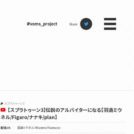
#voms_project
Share
スプラトゥーン3
【スプラトゥーン3】伝説のアルバイターになる【羽渦ミウ
ネル/Figaro/ナナキ/plan】
配信ch
羽渦ミウネル -Miuneru Haneuzu-