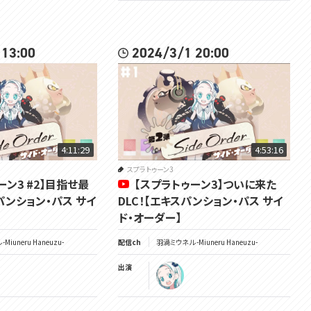
 13:00
2024/3/1 20:00
4:11:29
4:53:16
スプラトゥーン3
ーン3 #2】目指せ最
【スプラトゥーン3】ついに来た
パンション・パス サイ
DLC！【エキスパンション・パス サイ
ド・オーダー】
Miuneru Haneuzu-
配信ch
羽渦ミウネル -Miuneru Haneuzu-
出演