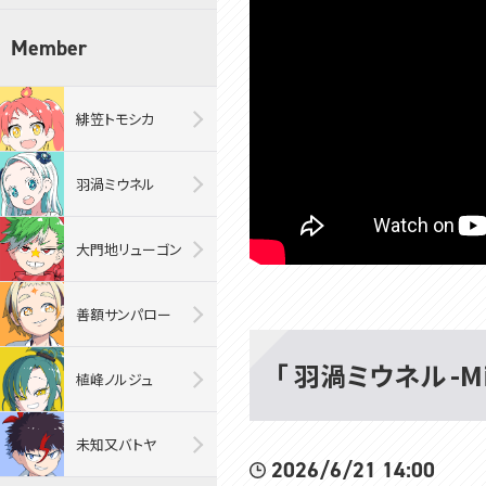
Member
緋笠トモシカ
羽渦ミウネル
大門地リューゴン
善額サンパロー
「 羽渦ミウネル -M
植峰ノルジュ
未知又バトヤ
2026/6/21 14:00