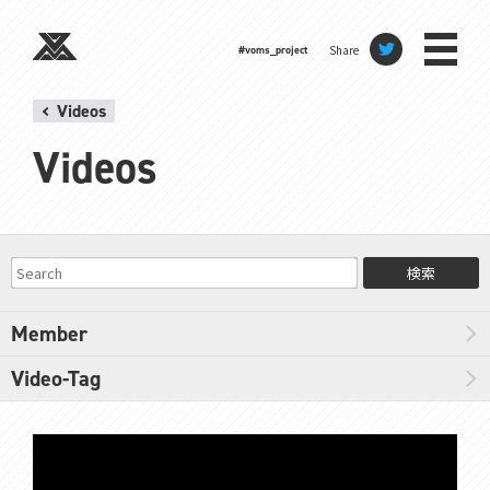
Share
#voms_project
Videos
Videos
検索
Member
Video-Tag