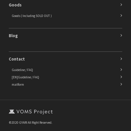
Goods
Goods ( Including SOLD OUT )
Blog
Contact
Guideline / FAQ
[EN]Guideline / FAQ
mailform
©2020 GYARI All Right Reserved.