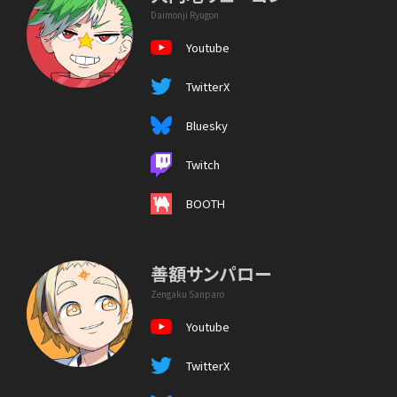
Daimonji Ryugon
Youtube
TwitterX
Bluesky
Twitch
BOOTH
善額サンパロー
Zengaku Sanparo
Youtube
TwitterX