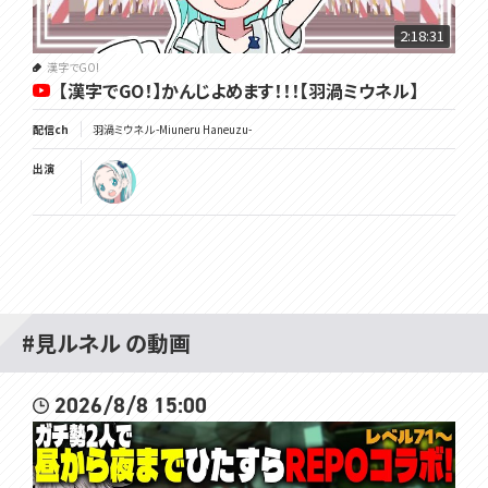
es, mainly console games!
2:18:31
✿完璧ではないですが出来るだけ探索や収集要素を集めながら進め
漢字でGO!
ていきたいタイプですので、進行はゆっくりめです。急かさず焦らずお付
【漢字でGO！】かんじよめます！！！【羽渦ミウネル】
き合いください！
I'm not perfect, but I do like to take my time exploring and collec
配信ch
羽渦ミウネル -Miuneru Haneuzu-
ting as many things as possible, so please don't rush me!
出演
✿ストーリーや謎解きに関するネタバレや匂わせ・ヒント・指示コメント
は禁止です！ゲーム初見の方の推理・想像コメントもネタバレに繋がる
ことがありますのでお控えください。
No spoilers hints or backseating! Even if you're seeing a game f
or the first time, please refrain from posting guesses or deducti
ons as they may lead to spoilers.
✿詳しい配信スケジュールはTwitterでお知らせしております。急に変
#見ルネル の動画
更する事もありますのでこちらでご確認ください！
A detailed stream schedule can be found on my Twitter page. It
may change suddenly, so please follow me there to stay update
2026/8/8 15:00
d!
※I don't understand English very well, so please forgive me.