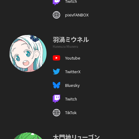
Twitch
pixivFANBOX
羽渦ミウネル
Haneuzu Miuneru
Youtube
TwitterX
Bluesky
Twitch
TikTok
大門地リューゴン