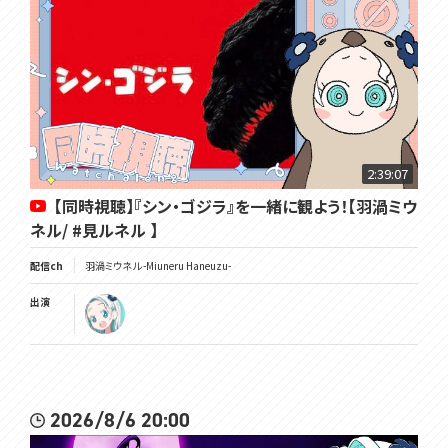
2:39:07
【同時視聴】『シン・ゴジラ』を一緒に観よう！【羽渦ミウ
ネル/ #見ルネル 】
配信ch
羽渦ミウネル -Miuneru Haneuzu-
出演
2026/8/6 20:00