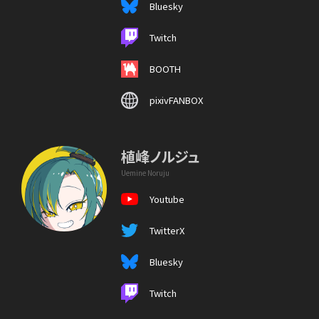
Bluesky
Twitch
BOOTH
pixivFANBOX
植峰ノルジュ
Uemine Noruju
Youtube
TwitterX
Bluesky
Twitch