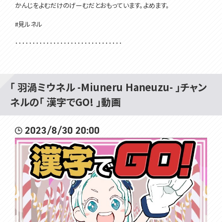
かんじをよむだけのげーむだとおもっています。よめます。
#見ルネル
･･･････････････････････････････
Twitter✿https://twitter.com/Miuneru_
GOODS✿https://voms.booth.pm/
「 羽渦ミウネル -Miuneru Haneuzu- 」チャン
OP・ED✿https://youtu.be/PFjnhRsJgHU
ネルの「 漢字でGO! 」動画
配信画面✿https://twitter.com/hanamori_design
2023/8/30 20:00
･･･････････････････････････････
✿個人Vtuberグループ「VOMS Project」所属の渦属性おしゃべりゲー
ム配信モンスター、羽渦ミウネルと申します🌀
I'm Miuneru Haneuzu, a talkative, game-streaming, vortex-type
monster belonging to the indie Vtuber group "VOMS Project"🌀.
✿ゲームが大好きな自称バーチャルゲーム実況者です！コンシューマ
ーゲームを中心に遊ばせて頂いております。
I'm a self-proclaimed virtual game player who loves playing gam