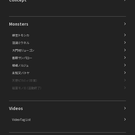
Monsters
緋笠トモシカ
羽渦ミウネル
大門地リューゴン
善額サンパロー
植峰ノルジュ
未知又バトヤ
天野ピカミィ（卒業）
磁富モノエ（活動終了）
Videos
Video-Tag List