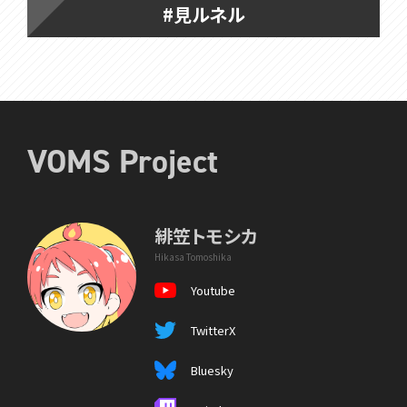
#見ルネル
VOMS Project
緋笠トモシカ
Hikasa Tomoshika
Youtube
TwitterX
Bluesky