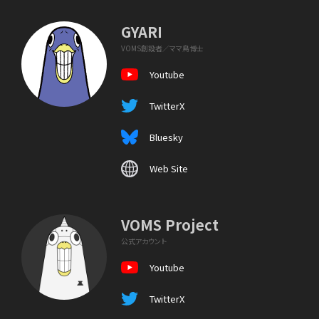
GYARI
VOMS創設者／ママ鳥博士
Youtube
TwitterX
Bluesky
Web Site
VOMS Project
公式アカウント
Youtube
TwitterX