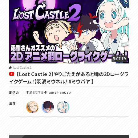
5:07:19
Lost Castle 2
【Lost Castle 2】やりごたえがあると噂の2Dローグラ
イクゲーム！【羽渦ミウネル/ #ミウパヤ 】
配信ch
羽渦ミウネル -Miuneru Haneuzu-
出演