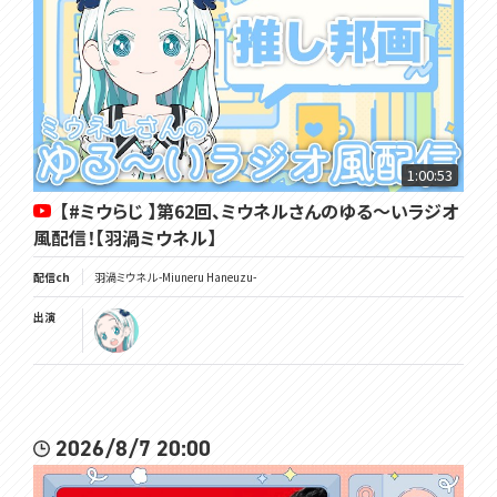
1:00:53
【#ミウらじ 】第62回、ミウネルさんのゆる～いラジオ
風配信！【羽渦ミウネル】
配信ch
羽渦ミウネル -Miuneru Haneuzu-
出演
2026/8/7 20:00