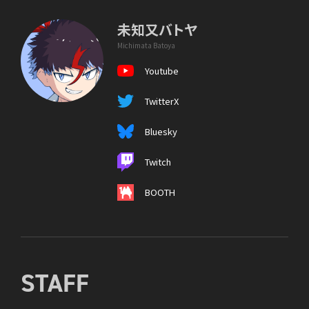
未知又バトヤ
Michimata Batoya
Youtube
TwitterX
Bluesky
Twitch
BOOTH
STAFF