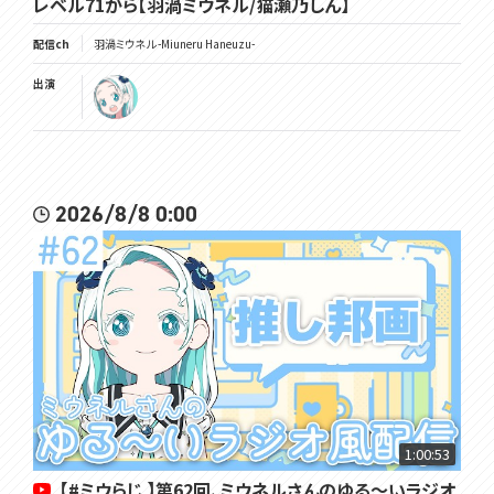
レベル71から【羽渦ミウネル/猫瀬乃しん】
配信ch
羽渦ミウネル -Miuneru Haneuzu-
出演
2026/8/8 0:00
1:00:53
【#ミウらじ 】第62回、ミウネルさんのゆる～いラジオ