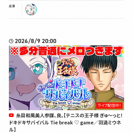
出演
2026/8/9 20:00
ライブ配信中！
糸目和風美人参謀、良。【テニスの王子様 ぎゅ～っと！
ドキドキサバイバル Tie break ♡ game／羽渦ミウネ
ル】