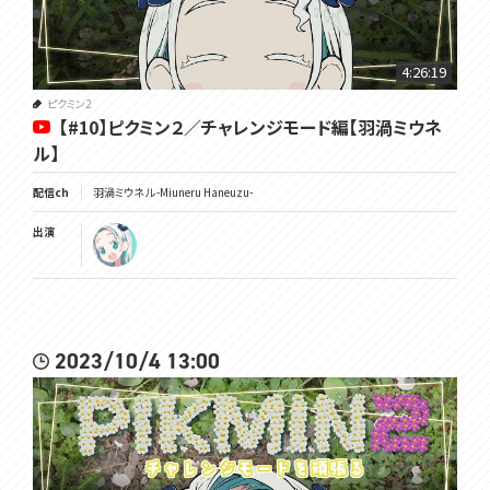
4:26:19
ピクミン2
【#10】ピクミン２／チャレンジモード編【羽渦ミウネ
ル】
配信ch
羽渦ミウネル -Miuneru Haneuzu-
出演
2023/10/4 13:00