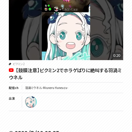
0:20
ピクミン2
【鼓膜注意】ピクミン2でホラゲばりに絶叫する羽渦ミ
ウネル
配信ch
羽渦ミウネル -Miuneru Haneuzu-
出演