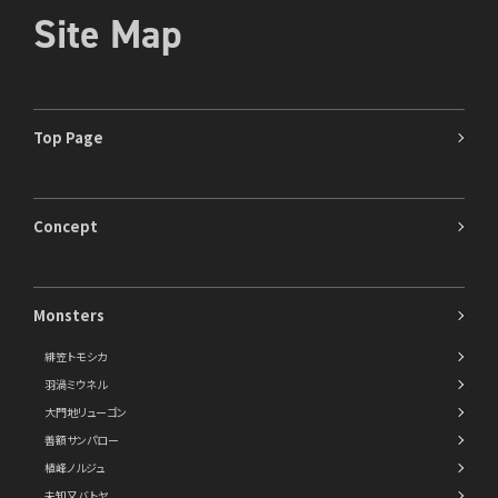
Site Map
Top Page
Concept
Monsters
緋笠トモシカ
羽渦ミウネル
大門地リューゴン
善額サンパロー
植峰ノルジュ
未知又バトヤ