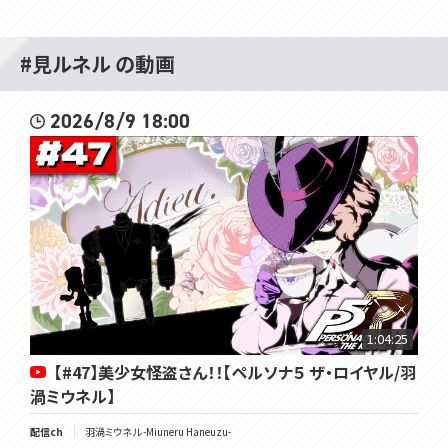
#見ルネル の動画
2026/8/9 18:00
1:04:25
【#47】美少女怪盗さん！！【ペルソナ５ ザ・ロイヤル/羽
渦ミウネル】
配信ch
羽渦ミウネル -Miuneru Haneuzu-