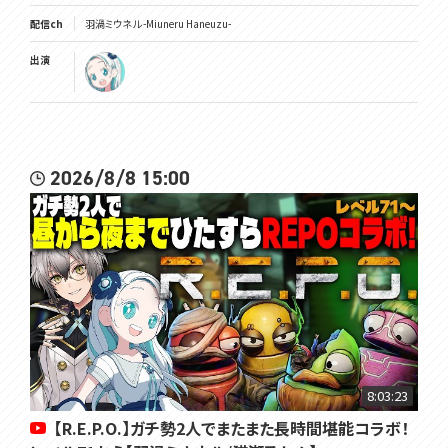
配信ch
羽渦ミウネル -Miuneru Haneuzu-
出演
2026/8/8 15:00
8:03:23
【R.E.P.O.】ガチ勢2人でまたまた長時間堪能コラボ！