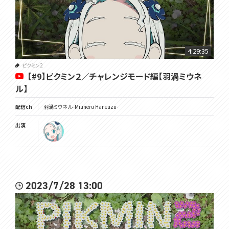
4:29:35
ピクミン2
【#9】ピクミン２／チャレンジモード編【羽渦ミウネ
ル】
配信ch
羽渦ミウネル -Miuneru Haneuzu-
出演
2023/7/28 13:00