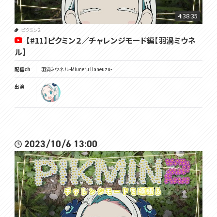
Illust✿https://twitter.com/chie_rico
Live2D✿https://twitter.com/Amatoko85
4:38:35
･･･････････････････････････････
ピクミン2
【#11】ピクミン２／チャレンジモード編【羽渦ミウネ
ル】
配信ch
羽渦ミウネル -Miuneru Haneuzu-
出演
2023/10/6 13:00