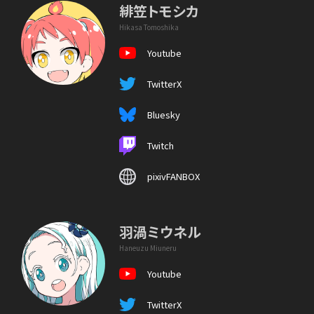
緋笠トモシカ
Hikasa Tomoshika
Youtube
TwitterX
Bluesky
Twitch
pixivFANBOX
羽渦ミウネル
Haneuzu Miuneru
Youtube
TwitterX