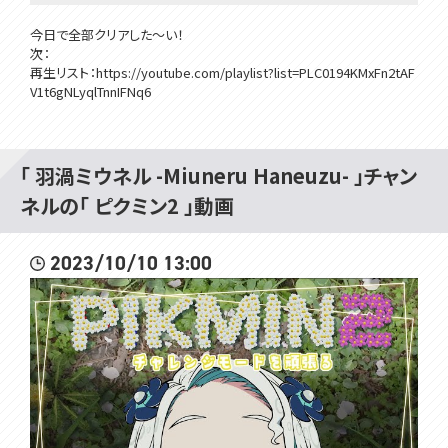
今日で全部クリアした～い！
次：
再生リスト：https://youtube.com/playlist?list=PLC0194KMxFn2tAF
V1t6gNLyqlTnnIFNq6
#見ルネル
#ピクミン2
「 羽渦ミウネル -Miuneru Haneuzu- 」チャン
･･･････････････････････････････
ネルの「 ピクミン2 」動画
Twitter✿https://twitter.com/Miuneru_
2023/10/10 13:00
GOODS✿https://voms.booth.pm/
OP・ED✿https://youtu.be/PFjnhRsJgHU
配信画面✿https://twitter.com/hanamori_design
°˖✧ いつもの姿 ✧˖°
Illust&Live2D✿https://twitter.com/GYARI_
°˖✧ 異世界の姿 ✧˖°