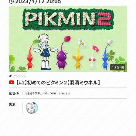
2023/7/12 20:05
4:36:49
ピクミン2
【#2】初めてのピクミン２【羽渦ミウネル】
配信ch
羽渦ミウネル -Miuneru Haneuzu-
出演