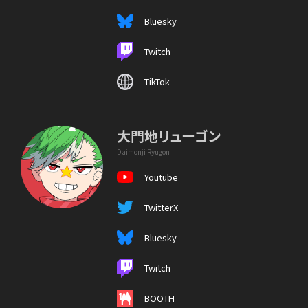
Bluesky
Twitch
TikTok
大門地リューゴン
Daimonji Ryugon
Youtube
TwitterX
Bluesky
Twitch
BOOTH