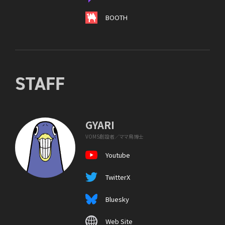
BOOTH
STAFF
GYARI
VOMS創設者／ママ鳥博士
Youtube
TwitterX
Bluesky
Web Site