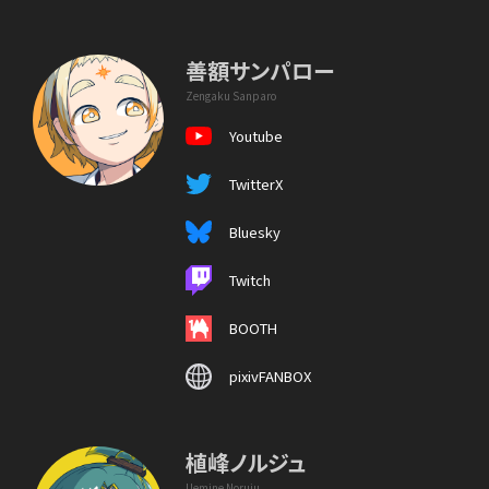
善額サンパロー
Zengaku Sanparo
Youtube
TwitterX
Bluesky
Twitch
BOOTH
pixivFANBOX
植峰ノルジュ
Uemine Noruju