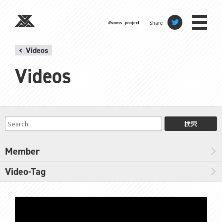
Share
#voms_project
Videos
Videos
検索
Member
Video-Tag