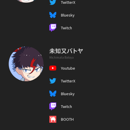
TwitterX
Bluesky
Twitch
未知又バトヤ
Michimata Batoya
Youtube
TwitterX
Bluesky
Twitch
BOOTH