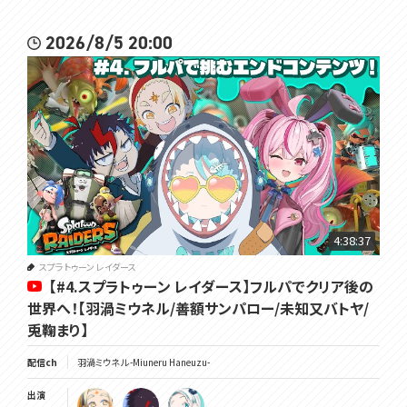
2026/8/5 20:00
4:38:37
スプラトゥーン レイダース
【#4.スプラトゥーン レイダース】フルパでクリア後の
世界へ！【羽渦ミウネル/善額サンパロー/未知又バトヤ/
兎鞠まり】
配信ch
羽渦ミウネル -Miuneru Haneuzu-
出演