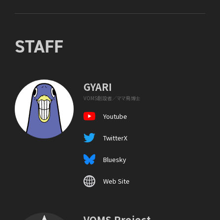
STAFF
GYARI
VOMS創設者／ママ鳥博士
Youtube
TwitterX
Bluesky
Web Site
VOMS Project