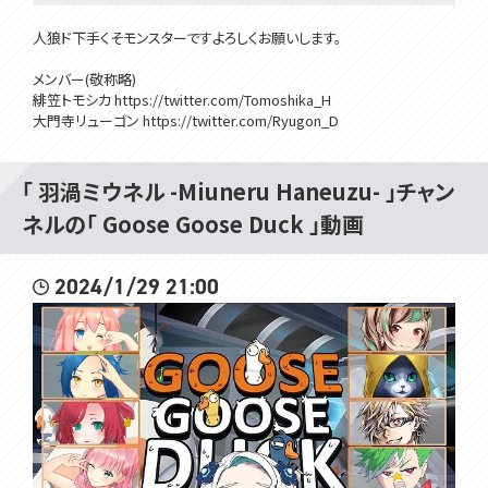
人狼ド下手くそモンスターですよろしくお願いします。
メンバー(敬称略)
緋笠トモシカ https://twitter.com/Tomoshika_H
大門寺リューゴン https://twitter.com/Ryugon_D
クー https://twitter.com/ume_design
ふぁんきぃ https://twitter.com/2525Funky_P
猫宮ひなた https://twitter.com/Nekomiya_Hinata
「 羽渦ミウネル -Miuneru Haneuzu- 」チャン
隠神こかげ https://twitter.com/vd_inuko
ネルの「 Goose Goose Duck 」動画
八尋けい https://twitter.com/v_cowbell
桜樹みりあ https://twitter.com/Miria_Sakuragi_
犬宮はぴ https://twitter.com/hapi_o0
2024/1/29 21:00
亜美寿真 https://twitter.com/tsugumisuzuma
#見ルネル
･･･････････････････････････････
✿メンバーシップ登録はこちらから✿
https://www.youtube.com/channel/UCE5VgVGRPfNCjXPeTe1QJH
A/join
・オリジナルのスタンプが使えるよ！