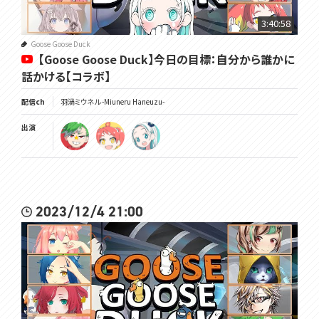
・たまにメンバー限定の配信もあるよ！
3:40:58
･･･････････････････････････････
Goose Goose Duck
【Goose Goose Duck】今日の目標：自分から誰かに
Twitter✿https://twitter.com/Miuneru_
話かける【コラボ】
GOODS✿https://voms.booth.pm/
配信ch
羽渦ミウネル -Miuneru Haneuzu-
OP・ED✿https://youtu.be/PFjnhRsJgHU
出演
配信画面✿https://twitter.com/hanamori_design
°˖✧ いつもの姿 ✧˖°
Illust&Live2D✿https://twitter.com/GYARI_
°˖✧ 異世界の姿 ✧˖°
2023/12/4 21:00
Illust✿https://twitter.com/chie_rico
Live2D✿https://twitter.com/Amatoko85
･･･････････････････････････････