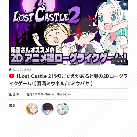
5:07:19
Lost Castle 2
【Lost Castle 2】やりごたえがあると噂の2Dローグラ
イクゲーム！【羽渦ミウネル/ #ミウパヤ 】
配信ch
羽渦ミウネル -Miuneru Haneuzu-
出演