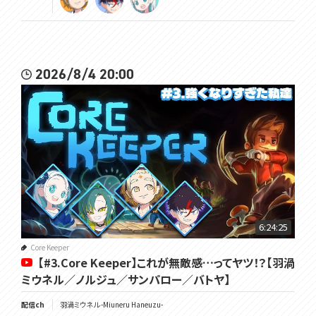
2026/8/4 20:00
6:24:25
Core Keeper
【#3.Core Keeper】これが無敵感…ってヤツ！？【羽渦
ミウネル／ノルジュ／サンパロー／バトヤ】
配信ch
羽渦ミウネル -Miuneru Haneuzu-