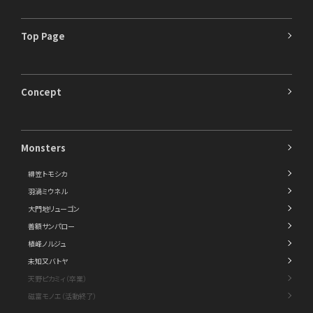
Top Page
Concept
Monsters
緋笠トモシカ
羽渦ミウネル
大門地リューゴン
善額サンパロー
植峰ノルジュ
未知又バトヤ
天野ピカミィ（卒業）
磁富モノエ（活動終了）