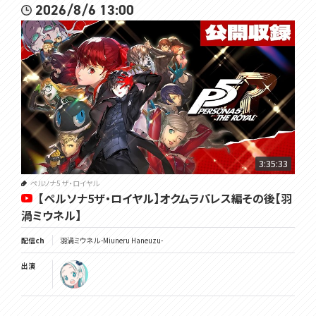
2026/8/6 13:00
3:35:33
ペルソナ5 ザ・ロイヤル
【ペルソナ5ザ・ロイヤル】オクムラパレス編その後【羽
渦ミウネル】
配信ch
羽渦ミウネル -Miuneru Haneuzu-
出演