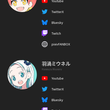
Youtube
TwitterX
Bluesky
Twitch
pixivFANBOX
羽渦ミウネル
Haneuzu Miuneru
Youtube
TwitterX
Bluesky