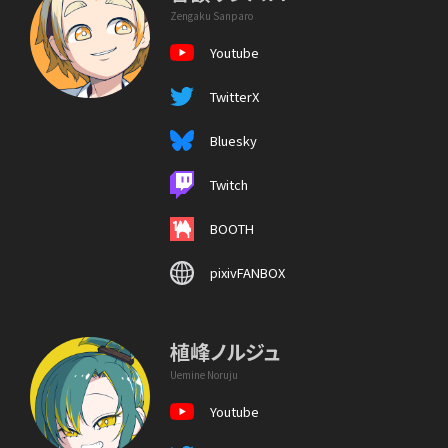
Zengaku Sanparo
Youtube
TwitterX
Bluesky
Twitch
BOOTH
pixivFANBOX
植峰ノルジュ
Uemine Noruju
Youtube