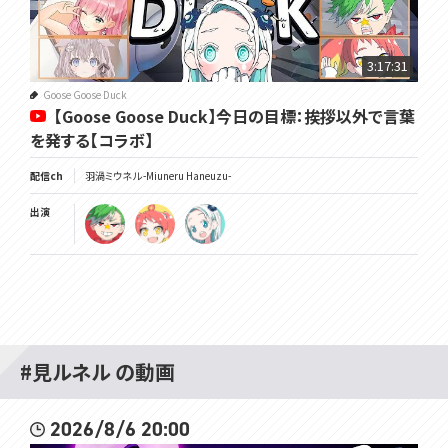
3:17:31
Goose Goose Duck
【Goose Goose Duck】今日の目標：挨拶以外で言葉
を発する【コラボ】
配信ch
羽渦ミウネル -Miuneru Haneuzu-
出演
#見ルネル の動画
2026/8/6 20:00