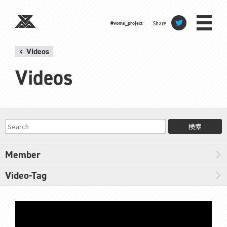
Share
#voms_project
Videos
Videos
検索
Member
Video-Tag