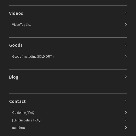
Videos
Video-Tag List
Goods
Goods ( Including SOLD OUT )
Blog
Contact
Guideline / FAQ
[EN]Guideline / FAQ
mailform