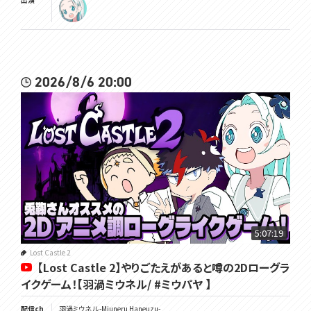
2026/8/6 20:00
5:07:19
Lost Castle 2
【Lost Castle 2】やりごたえがあると噂の2Dローグラ
イクゲーム！【羽渦ミウネル/ #ミウパヤ 】
配信ch
羽渦ミウネル -Miuneru Haneuzu-