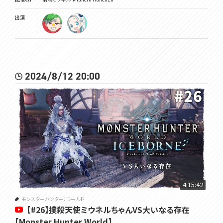
出演
2024/8/12 20:00
4:15:42
モンスターハンター：ワールド
【#26】撲殺天使ミウネルちゃんVS大いなる存在
【Monster Hunter World】