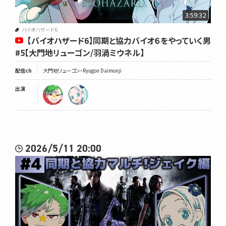
3:59:32
バイオハザード6
【バイオハザード6】同期と協力バイオ６をやっていく男
#5【大門地リューゴン/羽渦ミウネル】
配信ch
大門地リューゴン・Ryugon Daimonji
出演
2026/5/11 20:00