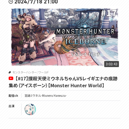
2024/7/18 21:00
3:03:43
モンスターハンター：ワールド
【#17】撲殺天使ミウネルちゃんVSレイギエナの痕跡
集め（アイスボーン）【Monster Hunter World】
配信ch
羽渦ミウネル -Miuneru Haneuzu-
出演