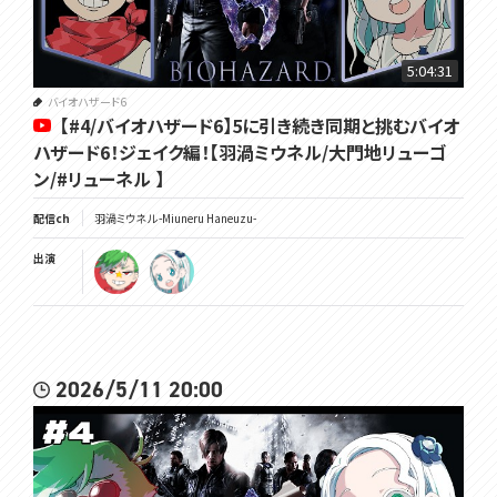
5:04:31
バイオハザード6
【#4/バイオハザード6】5に引き続き同期と挑むバイオ
ハザード6！ジェイク編！【羽渦ミウネル/大門地リューゴ
ン/#リューネル 】
配信ch
羽渦ミウネル -Miuneru Haneuzu-
出演
2026/5/11 20:00