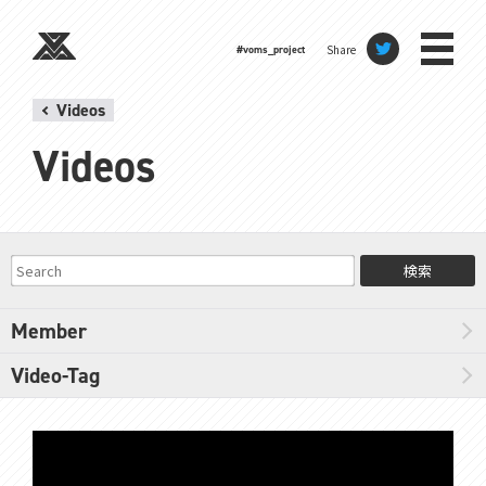
Share
#voms_project
Videos
Videos
検索
Member
Video-Tag