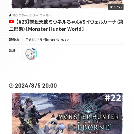
4:21:52
モンスターハンター：ワールド
【#23】撲殺天使ミウネルちゃんVSイヴェルカーナ（第
二形態）【Monster Hunter World】
配信ch
羽渦ミウネル -Miuneru Haneuzu-
出演
2024/8/5 20:00