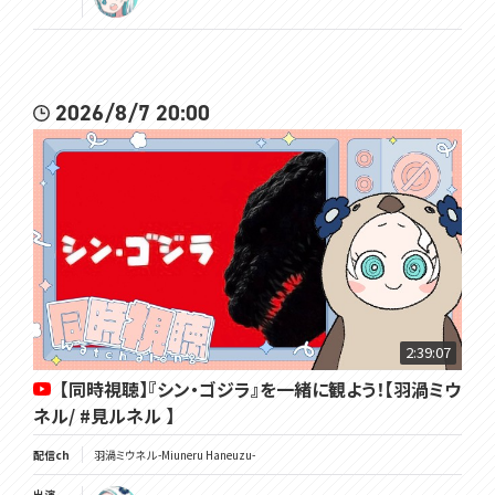
2026/8/7 20:00
2:39:07
【同時視聴】『シン・ゴジラ』を一緒に観よう！【羽渦ミウ
ネル/ #見ルネル 】
配信ch
羽渦ミウネル -Miuneru Haneuzu-
出演