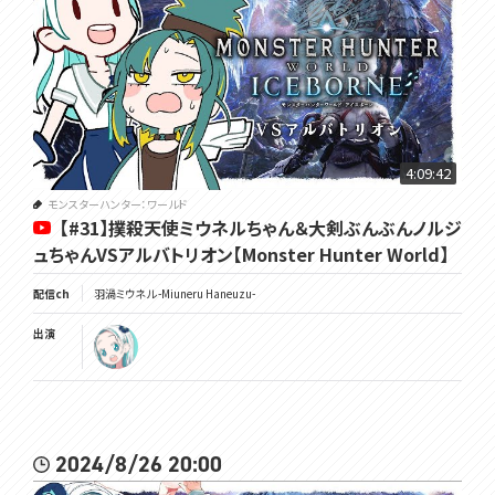
4:09:42
モンスターハンター：ワールド
【#31】撲殺天使ミウネルちゃん＆大剣ぶんぶんノルジ
ュちゃんVSアルバトリオン【Monster Hunter World】
配信ch
羽渦ミウネル -Miuneru Haneuzu-
出演
2024/8/26 20:00