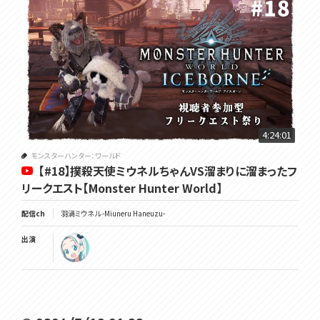
4:24:01
モンスターハンター：ワールド
【#18】撲殺天使ミウネルちゃんVS溜まりに溜まったフ
リークエスト【Monster Hunter World】
配信ch
羽渦ミウネル -Miuneru Haneuzu-
出演