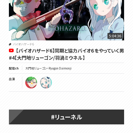
5:04:36
バイオハザード6
【バイオハザード6】同期と協力バイオ６をやっていく男
#4【大門地リューゴン/羽渦ミウネル】
配信ch
大門地リューゴン・Ryugon Daimonji
出演
#リューネル