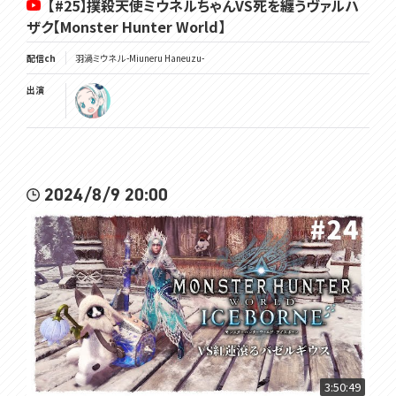
【#25】撲殺天使ミウネルちゃんVS死を纏うヴァルハ
ザク【Monster Hunter World】
配信ch
羽渦ミウネル -Miuneru Haneuzu-
出演
2024/8/9 20:00
3:50:49