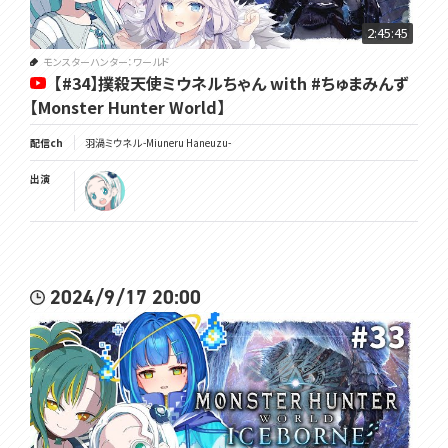
OP・ED✿https://youtu.be/PFjnhRsJgHU
2:45:45
配信画面✿https://twitter.com/hanamori_design
モンスターハンター：ワールド
【#34】撲殺天使ミウネルちゃん with #ちゅまみんず
°˖✧ いつもの姿 ✧˖°
【Monster Hunter World】
Illust&Live2D✿https://twitter.com/GYARI_
配信ch
羽渦ミウネル -Miuneru Haneuzu-
°˖✧ 異世界の姿 ✧˖°
Illust✿https://twitter.com/chie_rico
出演
Live2D✿https://twitter.com/Amatoko85
･･･････････････････････････････
2024/9/17 20:00