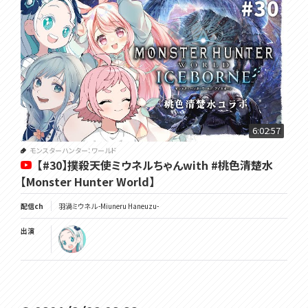
6:02:57
モンスターハンター：ワールド
【#30】撲殺天使ミウネルちゃんwith #桃色清楚水
【Monster Hunter World】
配信ch
羽渦ミウネル -Miuneru Haneuzu-
出演