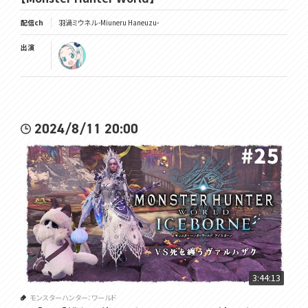
配信ch
羽渦ミウネル -Miuneru Haneuzu-
出演
2024/8/11 20:00
3:44:13
モンスターハンター：ワールド