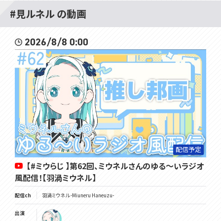
#見ルネル の動画
2026/8/8 0:00
配信予定
【#ミウらじ 】第62回、ミウネルさんのゆる～いラジオ
風配信！【羽渦ミウネル】
配信ch
羽渦ミウネル -Miuneru Haneuzu-
出演