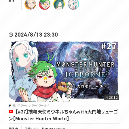
出演
2024/8/13 23:30
4:28:12
モンスターハンター：ワールド
【#27】撲殺天使ミウネルちゃんwith大門地リューゴ
ン【Monster Hunter World】
配信ch
羽渦ミウネル -Miuneru Haneuzu-