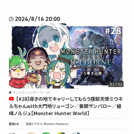
2024/8/16 20:00
8:17:02
モンスターハンター：ワールド
【#28】導きの地でキャリーしてもらう撲殺天使ミウネ
ルちゃんwith大門地リューゴン／善額サンパロー／植
峰ノルジュ【Monster Hunter World】
配信ch
羽渦ミウネル -Miuneru Haneuzu-