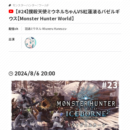
モンスターハンター：ワールド
【#24】撲殺天使ミウネルちゃんVS紅蓮滾るバゼルギ
ウス【Monster Hunter World】
配信ch
羽渦ミウネル -Miuneru Haneuzu-
出演
2024/8/6 20:00