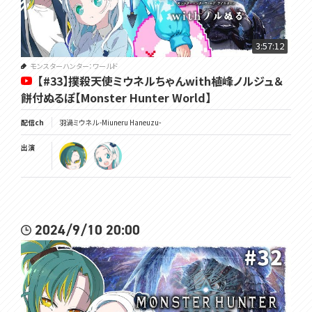
3:57:12
モンスターハンター：ワールド
【#33】撲殺天使ミウネルちゃんwith植峰ノルジュ＆
餅付ぬるぽ【Monster Hunter World】
配信ch
羽渦ミウネル -Miuneru Haneuzu-
出演
2024/9/10 20:00