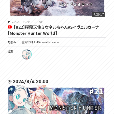
4:29:17
モンスターハンター：ワールド
【#22】撲殺天使ミウネルちゃんVSイヴェルカーナ
【Monster Hunter World】
配信ch
羽渦ミウネル -Miuneru Haneuzu-
出演
2024/8/4 20:00