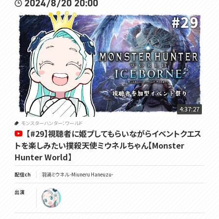
2024/8/20 20:00
4:37:27
モンスターハンター：ワールド
【#29】視聴者に姫プしてもらいながらイベントクエス
トを楽しみたい撲殺天使ミウネルちゃん【Monster
Hunter World】
配信ch
羽渦ミウネル -Miuneru Haneuzu-
出演