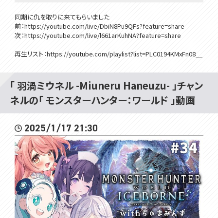
同期に仇を取りに来てもらいました
前：https://youtube.com/live/DbiN8Pu9QFs?feature=share
次：https://youtube.com/live/l661arKuhNA?feature=share
再生リスト：https://youtube.com/playlist?list=PLC0194KMxFn08__
o65WCqm1HPYdKallXV&si=TLPQAi7oGahxVocD
#見ルネル
「 羽渦ミウネル -Miuneru Haneuzu- 」チャン
ネルの「 モンスターハンター：ワールド 」動画
･･･････････････････････････････
✿メンバーシップ登録はこちらから✿
2025/1/17 21:30
https://www.youtube.com/channel/UCE5VgVGRPfNCjXPeTe1QJH
A/join
・オリジナルのスタンプが使えるよ！
・たまにメンバー限定の配信もあるよ！
･･･････････････････････････････
Twitter✿https://twitter.com/Miuneru_
GOODS✿https://voms.booth.pm/