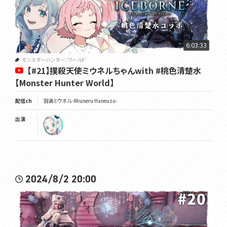
6:03:33
モンスターハンター：ワールド
【#21】撲殺天使ミウネルちゃんwith #桃色清楚水
【Monster Hunter World】
配信ch
羽渦ミウネル -Miuneru Haneuzu-
出演
2024/8/2 20:00