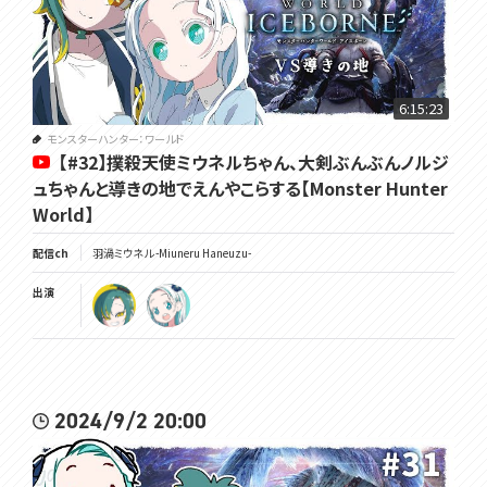
6:15:23
モンスターハンター：ワールド
【#32】撲殺天使ミウネルちゃん、大剣ぶんぶんノルジ
ュちゃんと導きの地でえんやこらする【Monster Hunter
World】
配信ch
羽渦ミウネル -Miuneru Haneuzu-
出演
2024/9/2 20:00