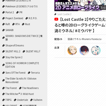
Pokémon LEGENDS Z-A
Pokémon LEGENDS アルセウス
5:0
Portal 2
PR
Lost Castle 2
Project Zomboid
R.E.P.O.
【Lost Castle 2】やりごた
ると噂の2Dローグライクゲーム
Raft
RTA
Rust
渦ミウネル/ #ミウパヤ 】
SANABI
SEKIRO: SHADOWS DIE TWICE | 隻
配信ch
羽渦ミウネル -Miuneru Haneuzu-
狼
Shape of Dreams
出演
SILENT HILL 2
SILENT HILL f
Slay the Spire 2
SONG OF HORROR COMPLETE
EDITION
Sons Of The Forest
Terraria
The Elder Scrolls IV: Oblivion
Remastered
The Forest
The Headliners
The Witcher® 3: Wild Hunt
TRPG
Undertale
Valheim
VALORANT
VOMS開発室