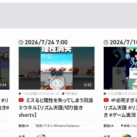
2026/7/24 7:00
2026/7/1
0:44
0:43
リズム天国 ミラクルスターズ
切り抜き
リズム天国 ミラクルス
 #リ
ミスると理性を失ってしまう羽渦
🌱必死すぎ
抜き#
ミウネル【リズム天国/切り抜き
リズム天国 #リ
shorts】
き #ゲーム実況 #
配信ch
羽渦ミウネル -Miuneru Haneuzu-
配信ch
🌳植峰ノルジュ 
出演
出演