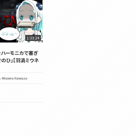
1:33:24
をハーモニカで塞ぎ
ぐのひ」【羽渦ミウネ
Miuneru Haneuzu-