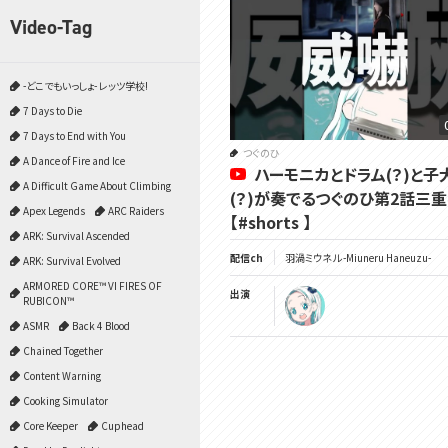
Video-Tag
-どこでもいっしょ- レッツ学校!
7 Days to Die
7 Days to End with You
つぐのひ
A Dance of Fire and Ice
ハーモニカとドラム(？)と子
A Difficult Game About Climbing
(？)が奏でるつぐのひ第2話三
Apex Legends
ARC Raiders
【#shorts 】
ARK: Survival Ascended
配信ch
羽渦ミウネル -Miuneru Haneuzu-
ARK: Survival Evolved
ARMORED CORE™ VI FIRES OF
出演
RUBICON™
ASMR
Back 4 Blood
Chained Together
Content Warning
Cooking Simulator
Core Keeper
Cuphead