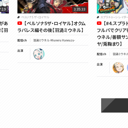
7:19
3:35:33
ペルソナ5 ザ・ロイヤル
スプラトゥーン レイダ
えがあ
【ペルソナ5ザ・ロイヤル】オクム
【#4.スプ
！【羽
ラパレス編その後【羽渦ミウネル】
フルパでクリア
ウネル/善額サ
配信ch
羽渦ミウネル -Miuneru Haneuzu-
ヤ/兎鞠まり】
出演
配信ch
羽渦ミウネル -
出演