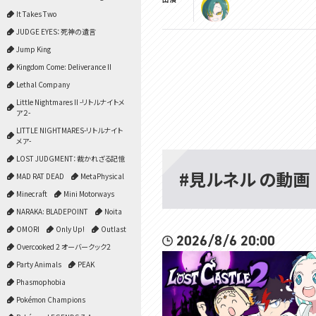
It Takes Two
JUDGE EYES：死神の遺言
Jump King
Kingdom Come: Deliverance II
Lethal Company
Little Nightmares II -リトルナイトメ
ア２-
LITTLE NIGHTMARES-リトルナイト
メア-
LOST JUDGMENT：裁かれざる記憶
#見ルネル の動画
MAD RAT DEAD
MetaPhysical
Minecraft
Mini Motorways
NARAKA: BLADEPOINT
Noita
OMORI
Only Up!
Outlast
2026/8/6 20:00
Overcooked 2 オーバークック2
Party Animals
PEAK
Phasmophobia
Pokémon Champions