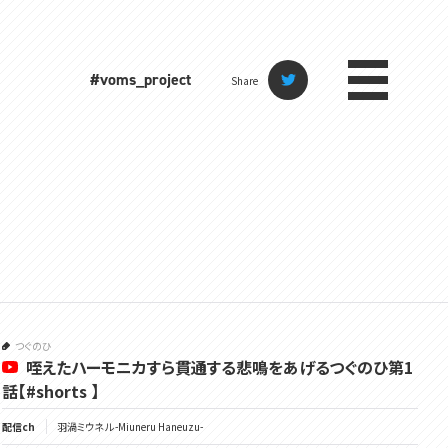
#voms_project
Share
つぐのひ
咥えたハーモニカすら貫通する悲鳴をあげるつぐのひ第1
話【#shorts 】
配信ch
羽渦ミウネル -Miuneru Haneuzu-