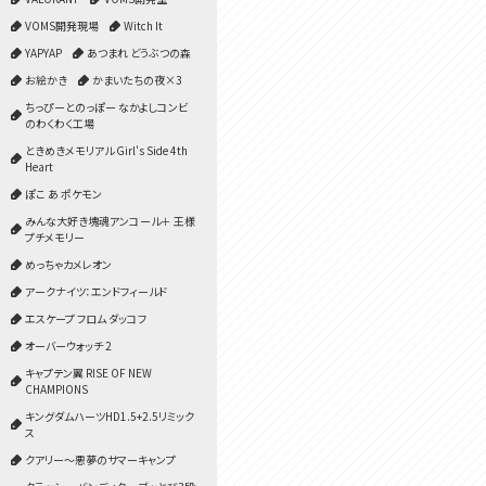
VOMS開発現場
Witch It
YAPYAP
あつまれ どうぶつの森
お絵かき
かまいたちの夜×3
ちっぴーとのっぽー なかよしコンビ
のわくわく工場
ときめきメモリアル Girl's Side 4th
Heart
ぽこ あ ポケモン
みんな大好き塊魂アンコール＋ 王様
プチメモリー
めっちゃカメレオン
アークナイツ：エンドフィールド
エスケープ フロム ダッコフ
オーバーウォッチ 2
キャプテン翼 RISE OF NEW
CHAMPIONS
キングダムハーツHD1.5+2.5リミック
ス
クアリー～悪夢のサマーキャンプ