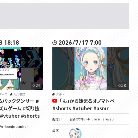
8 18:18
2026/7/17 7:00
0:24
0:58
ターズ
切り抜き
ASMR
るバックダンサー #
「も」から始まるオノマトペ
ズムゲーム #切り抜
#shorts #vtuber #asmr
vtuber #shorts
配信ch
羽渦ミウネル -Miuneru Haneuzu-
- Noruju Uemine -
出演