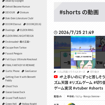
Dead by Daylight
Detroit Become Human
#shorts の動画
DEVOUR
Dinkum
Doki Doki Literature Club!
DOOM Eternal
DOOM(2016)
Duolingo
ELDEN RING
2026/7/25 21:49
ELDEN RING NIGHTREIGN
Enshrouded~霧の王国~
Escape from Tarkov
Faaast Penguin
Fall Guys: Ultimate Knockout
FINAL FANTASY VII REMAKE
Gartic Phone
GeoGuessr
リズム天国 ミラクルスターズ
切り抜き
🌱上手いのにずっと苦しそう
Getting Over It with Bennett
Foddy
ズム天国 #リズムゲーム #切り
Ghost Trick
ゲーム実況 #vtuber #shorts
Goose Goose Duck
配信ch
🌳植峰ノルジュ - Noruju Uemine -
Grand Theft Auto V
Green Hell
Hollow Knight
出演