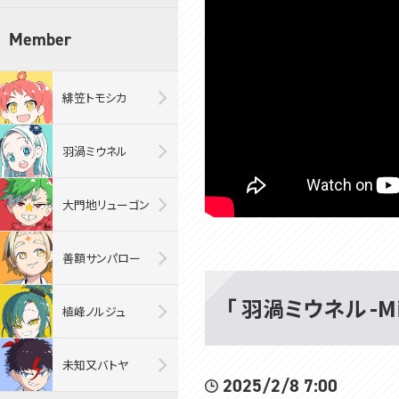
Member
緋笠トモシカ
羽渦ミウネル
大門地リューゴン
善額サンパロー
「 羽渦ミウネル -Mi
植峰ノルジュ
未知又バトヤ
2025/2/8 7:00