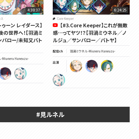
4:38:37
6:24:25
ース
Core Keeper
ラトゥーン レイダース】
【#3.Core Keeper】これが無敵
後の世界へ！【羽渦ミ
感…ってヤツ！？【羽渦ミウネル／ノ
ンパロー/未知又バト
ルジュ／サンパロー／バトヤ】
配信ch
羽渦ミウネル -Miuneru Haneuzu-
Miuneru Haneuzu-
出演
#見ルネル