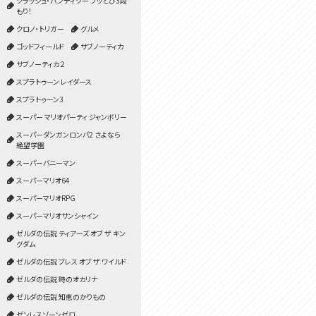
クラッシュ・バンディクー ブッとび3段
もり！
クロノ・トリガー
グルメ
ゴッドフィールド
サブノーティカ
サブノーティカ２
スプラトゥーン レイダース
スプラトゥーン3
スーパー マリオパーティ ジャンボリー
スーパーダンガンロンパ2 さよなら
絶望学園
スーパーバニーマン
スーパーマリオ64
スーパーマリオRPG
スーパーマリオサンシャイン
ゼルダの伝説 ティアーズ オブ ザ キン
グダム
ゼルダの伝説 ブレス オブ ザ ワイルド
ゼルダの伝説 時のオカリナ
ゼルダの伝説 知恵のかりもの
ゼンレスゾーンゼロ