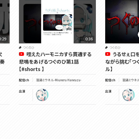
0:29
0:36
つぐのひ
つぐのひ
犬
咥えたハーモニカすら貫通する
うるせぇ口
重奏
悲鳴をあげるつぐのひ第1話
ながら挑む「つ
【#shorts 】
ル】
配信ch
羽渦ミウネル -Miuneru Haneuzu-
配信ch
羽渦ミウネル -
出演
出演