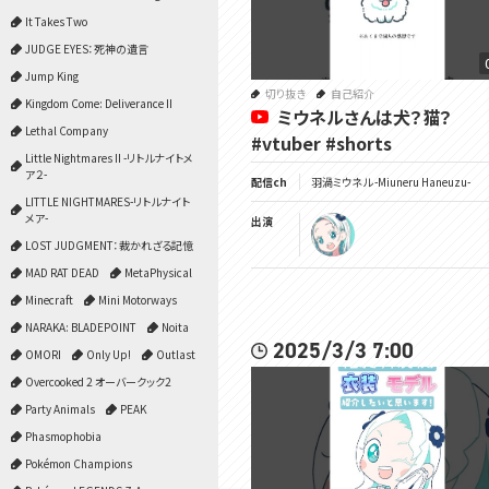
It Takes Two
JUDGE EYES：死神の遺言
Jump King
切り抜き
自己紹介
Kingdom Come: Deliverance II
ミウネルさんは犬？猫？
Lethal Company
#vtuber #shorts
Little Nightmares II -リトルナイトメ
ア２-
配信ch
羽渦ミウネル -Miuneru Haneuzu-
LITTLE NIGHTMARES-リトルナイト
メア-
出演
LOST JUDGMENT：裁かれざる記憶
MAD RAT DEAD
MetaPhysical
Minecraft
Mini Motorways
NARAKA: BLADEPOINT
Noita
2025/3/3 7:00
OMORI
Only Up!
Outlast
Overcooked 2 オーバークック2
Party Animals
PEAK
Phasmophobia
Pokémon Champions