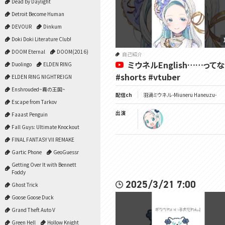
Dead by Daylight
Detroit Become Human
DEVOUR
Dinkum
Doki Doki Literature Club!
DOOM Eternal
DOOM(2016)
自己紹介
ミウネルEnglish……って
Duolingo
ELDEN RING
#shorts #vtuber
ELDEN RING NIGHTREIGN
Enshrouded~霧の王国~
配信ch
羽渦ミウネル -Miuneru Haneuzu-
Escape from Tarkov
出演
Faaast Penguin
Fall Guys: Ultimate Knockout
FINAL FANTASY VII REMAKE
Gartic Phone
GeoGuessr
Getting Over It with Bennett
Foddy
2025/3/21 7:00
Ghost Trick
Goose Goose Duck
Grand Theft Auto V
Green Hell
Hollow Knight