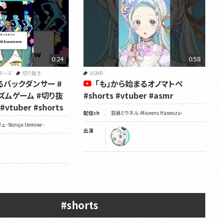
0:24
0:58
ターズ
切り抜き
ASMR
るバックダンサー #
「も」から始まるオノマトペ
ズムゲーム #切り抜
#shorts #vtuber #asmr
vtuber #shorts
配信ch
羽渦ミウネル -Miuneru Haneuzu-
- Noruju Uemine -
出演
#shorts