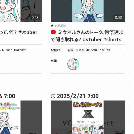
0:43
0:53
自己紹介
て、何？ #vtuber
ミウネルさんのトーク、何倍速ま
で聞き取れる？ #vtuber #shorts
Miuneru Haneuzu-
配信ch
羽渦ミウネル -Miuneru Haneuzu-
出演
4 7:00
2025/2/21 7:00