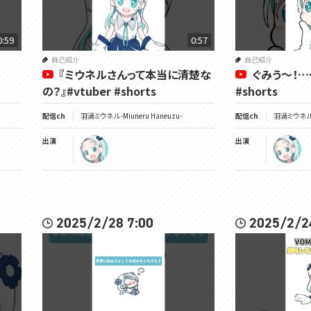
0:59
0:57
自己紹介
自己紹介
『ミウネルさんって本当に清楚な
ぐみう～！…っ
の？』#vtuber #shorts
#shorts
配信ch
羽渦ミウネル -Miuneru Haneuzu-
配信ch
羽渦ミウネル -
出演
出演
2025/2/28 7:00
2025/2/2