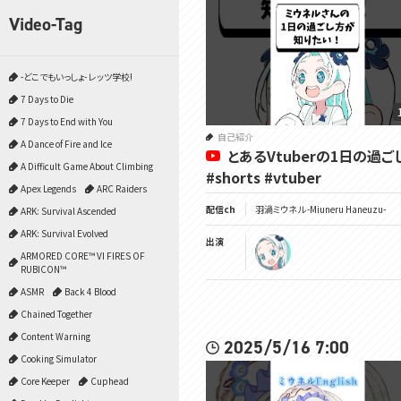
Video-Tag
-どこでもいっしょ- レッツ学校!
7 Days to Die
7 Days to End with You
自己紹介
A Dance of Fire and Ice
とあるVtuberの1日の過ご
A Difficult Game About Climbing
#shorts #vtuber
Apex Legends
ARC Raiders
配信ch
羽渦ミウネル -Miuneru Haneuzu-
ARK: Survival Ascended
ARK: Survival Evolved
出演
ARMORED CORE™ VI FIRES OF
RUBICON™
ASMR
Back 4 Blood
Chained Together
Content Warning
2025/5/16 7:00
Cooking Simulator
Core Keeper
Cuphead