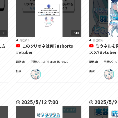
1:00
0:48
自己紹介
自己紹介
し方
このクリオネは何？#shorts
ミウネルを
#vtuber
スメ？#vtuber 
配信ch
羽渦ミウネル -Miuneru Haneuzu-
配信ch
羽渦ミウネル -
出演
出演
2025/5/12 7:00
2025/5/9