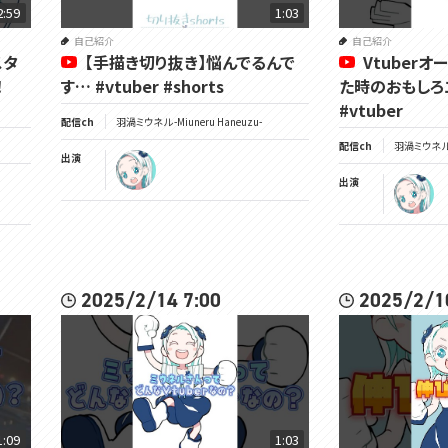
2:59
1:03
自己紹介
自己紹介
スタ
【手描き切り抜き】悩んでるんで
Vtuber
！
す… #vtuber #shorts
た時のおもしろエ
#vtuber
配信ch
羽渦ミウネル -Miuneru Haneuzu-
配信ch
羽渦ミウネル -
出演
出演
2025/2/14 7:00
2025/2/1
1:09
1:03