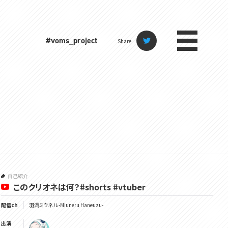
#voms_project
Share
自己紹介
このクリオネは何？#shorts #vtuber
配信ch
羽渦ミウネル -Miuneru Haneuzu-
出演