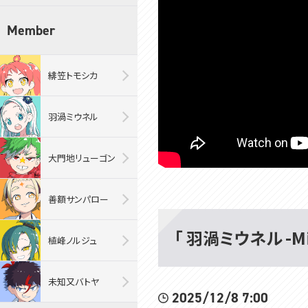
Member
緋笠トモシカ
羽渦ミウネル
大門地リューゴン
善額サンパロー
「 羽渦ミウネル -M
植峰ノルジュ
未知又バトヤ
2025/12/8 7:00