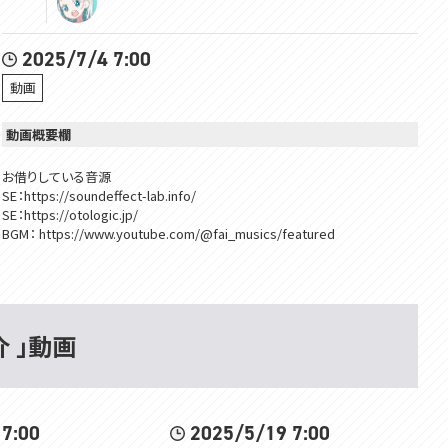
2025/7/4 7:00
動画
動画概要欄
お借りしている音源
SE：https://soundeffect-lab.info/
SE：https://otologic.jp/
BGM： https://www.youtube.com/@fai_musics/featured
BGM：https://dova-s.jp/
介 」動画
 7:00
2025/5/19 7:00