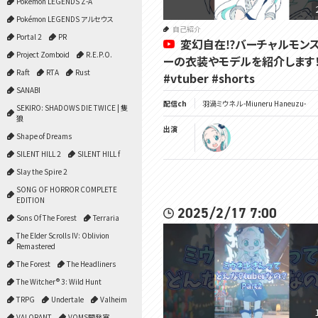
Pokémon LEGENDS Z-A
Pokémon LEGENDS アルセウス
自己紹介
Portal 2
PR
変幻自在⁉️バーチャルモン
Project Zomboid
R.E.P.O.
ーの衣装やモデルを紹介します
Raft
RTA
Rust
#vtuber #shorts
SANABI
配信ch
羽渦ミウネル -Miuneru Haneuzu-
SEKIRO: SHADOWS DIE TWICE | 隻
狼
出演
Shape of Dreams
SILENT HILL 2
SILENT HILL f
Slay the Spire 2
SONG OF HORROR COMPLETE
EDITION
2025/2/17 7:00
Sons Of The Forest
Terraria
The Elder Scrolls IV: Oblivion
Remastered
The Forest
The Headliners
The Witcher® 3: Wild Hunt
TRPG
Undertale
Valheim
VALORANT
VOMS開発室