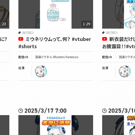
1:23
1:29
自己紹介
自己紹介
なに？
ミウネリウムって、何？ #vtuber
新衣装だけ
#shorts
お披露目！！#vtub
配信ch
羽渦ミウネル -Miuneru Haneuzu-
配信ch
羽渦ミウネル -
出演
出演
2025/3/17 7:00
2025/3/1