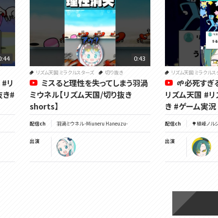
0:44
0:43
リズム天国 ミラクルスターズ
切り抜き
リズム天国 ミラクルス
 #リ
ミスると理性を失ってしまう羽渦
🌱必死すぎ
抜き#
ミウネル【リズム天国/切り抜き
リズム天国 #リ
shorts】
き #ゲーム実況 #
配信ch
羽渦ミウネル -Miuneru Haneuzu-
配信ch
🌳植峰ノルジュ 
出演
出演