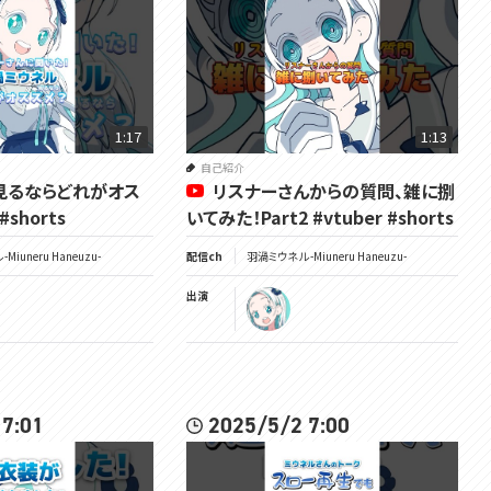
1:17
1:13
自己紹介
見るならどれがオス
リスナーさんからの質問、雑に捌
#shorts
いてみた！Part2 #vtuber #shorts
Miuneru Haneuzu-
配信ch
羽渦ミウネル -Miuneru Haneuzu-
出演
 7:01
2025/5/2 7:00