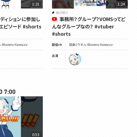
1:21
1:24
自己紹介
オーディションに参加し
事務所？グループ？VOMSってど
ピソード #shorts
んなグループなの？ #vtuber
#shorts
Miuneru Haneuzu-
配信ch
羽渦ミウネル -Miuneru Haneuzu-
出演
0 7:00
0:53