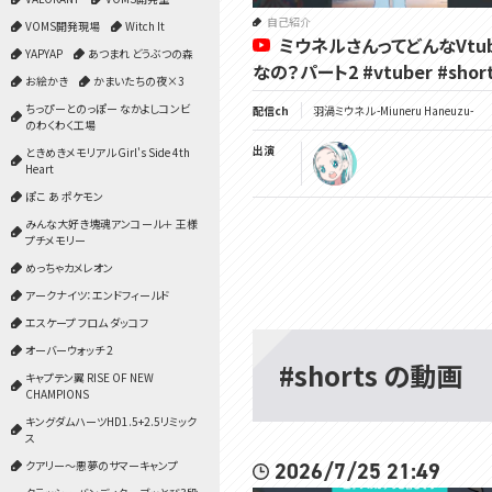
自己紹介
VOMS開発現場
Witch It
ミウネルさんってどんなVtub
YAPYAP
あつまれ どうぶつの森
なの？パート2 #vtuber #shor
お絵かき
かまいたちの夜×3
ちっぴーとのっぽー なかよしコンビ
配信ch
羽渦ミウネル -Miuneru Haneuzu-
のわくわく工場
出演
ときめきメモリアル Girl's Side 4th
Heart
ぽこ あ ポケモン
みんな大好き塊魂アンコール＋ 王様
プチメモリー
めっちゃカメレオン
アークナイツ：エンドフィールド
エスケープ フロム ダッコフ
オーバーウォッチ 2
#shorts の動画
キャプテン翼 RISE OF NEW
CHAMPIONS
キングダムハーツHD1.5+2.5リミック
ス
クアリー～悪夢のサマーキャンプ
2026/7/25 21:49