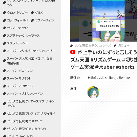
クラッシュ・バンディクー ブッとび3段
もり！
クロノ・トリガー
グルメ
ゴッドフィールド
サブノーティカ
サブノーティカ２
スプラトゥーン レイダース
スプラトゥーン3
リズム天国 ミラクルスターズ
切り抜き
🌱上手いのにずっと苦しそう
スーパー マリオパーティ ジャンボリー
ズム天国 #リズムゲーム #切り
スーパーダンガンロンパ2 さよなら
絶望学園
ゲーム実況 #vtuber #shorts
スーパーバニーマン
配信ch
🌳植峰ノルジュ - Noruju Uemine -
スーパーマリオ64
スーパーマリオRPG
出演
スーパーマリオサンシャイン
ゼルダの伝説 ティアーズ オブ ザ キン
グダム
ゼルダの伝説 ブレス オブ ザ ワイルド
ゼルダの伝説 時のオカリナ
ゼルダの伝説 知恵のかりもの
ゼンレスゾーンゼロ