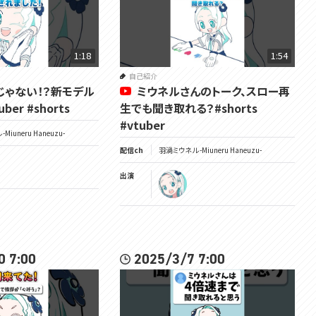
1:18
1:54
自己紹介
じゃない！？新モデル
ミウネルさんのトーク、スロー再
er #shorts
生でも聞き取れる？#shorts
#vtuber
Miuneru Haneuzu-
配信ch
羽渦ミウネル -Miuneru Haneuzu-
出演
0 7:00
2025/3/7 7:00