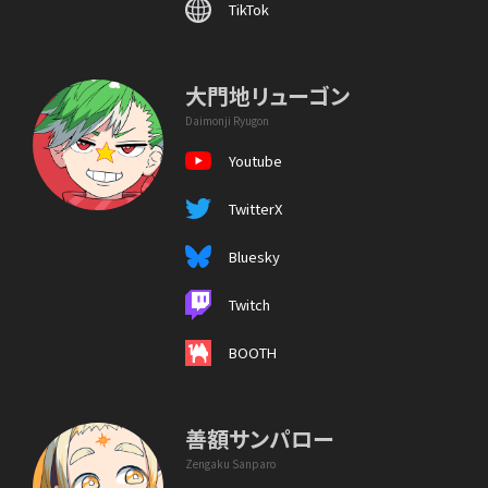
TikTok
大門地リューゴン
Daimonji Ryugon
Youtube
TwitterX
Bluesky
Twitch
BOOTH
善額サンパロー
Zengaku Sanparo