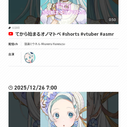
0:50
ASMR
てから始まるオノマトペ #shorts #vtuber #asmr
配信ch
羽渦ミウネル -Miuneru Haneuzu-
出演
2025/12/26 7:00