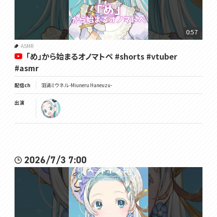
0:57
ASMR
「め」から始まるオノマトペ #shorts #vtuber
#asmr
配信ch
羽渦ミウネル -Miuneru Haneuzu-
出演
2026/7/3 7:00