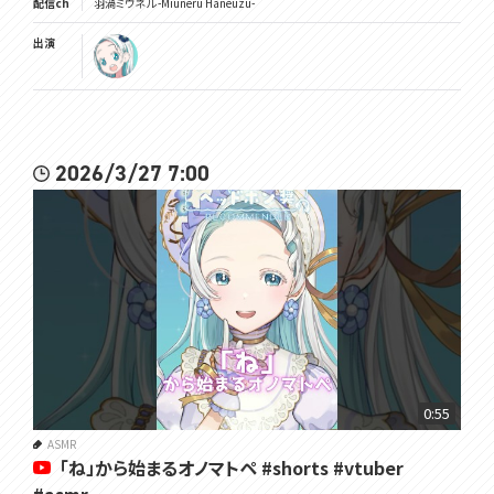
配信ch
羽渦ミウネル -Miuneru Haneuzu-
出演
2026/3/27 7:00
0:55
ASMR
「ね」から始まるオノマトペ #shorts #vtuber