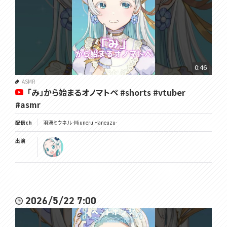
0:46
ASMR
「み」から始まるオノマトペ #shorts #vtuber
#asmr
配信ch
羽渦ミウネル -Miuneru Haneuzu-
出演
2026/5/22 7:00