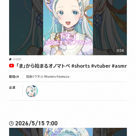
0:56
ASMR
「ま」から始まるオノマトペ #shorts #vtuber #asmr
配信ch
羽渦ミウネル -Miuneru Haneuzu-
出演
2026/5/15 7:00