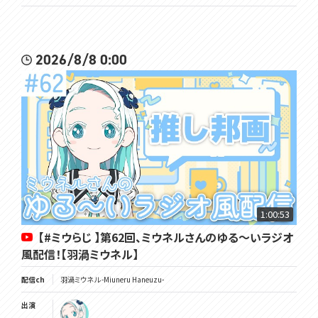
2026/8/8 0:00
1:00:53
【#ミウらじ 】第62回、ミウネルさんのゆる～いラジオ
風配信！【羽渦ミウネル】
配信ch
羽渦ミウネル -Miuneru Haneuzu-
出演