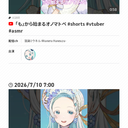
0:58
ASMR
「も」から始まるオノマトペ #shorts #vtuber
#asmr
配信ch
羽渦ミウネル -Miuneru Haneuzu-
出演
2026/7/10 7:00