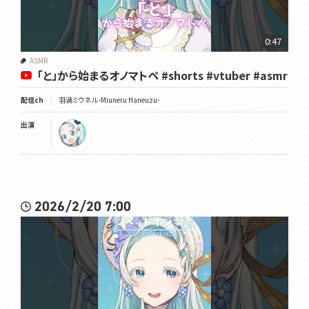
0:47
ASMR
「と」から始まるオノマトペ #shorts #vtuber #asmr
配信ch
羽渦ミウネル -Miuneru Haneuzu-
出演
2026/2/20 7:00