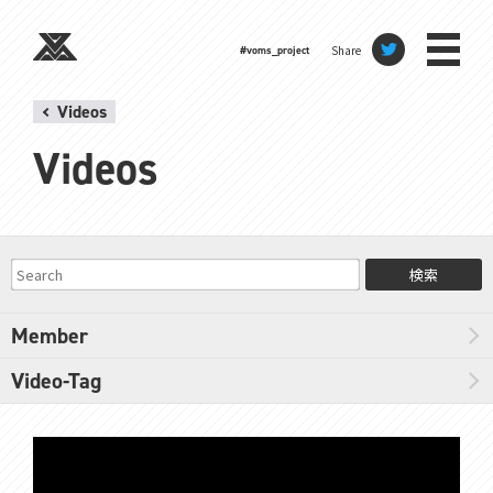
Share
#voms_project
Videos
Videos
検索
Member
Video-Tag