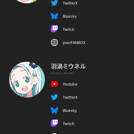
TwitterX
Bluesky
Twitch
pixivFANBOX
羽渦ミウネル
Haneuzu Miuneru
Youtube
TwitterX
Bluesky
Twitch