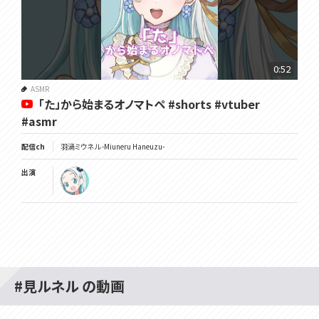
0:52
ASMR
「た」から始まるオノマトペ #shorts #vtuber
#asmr
配信ch
羽渦ミウネル -Miuneru Haneuzu-
出演
#見ルネル の動画