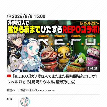
2026/8/8 15:00
8:03:23
【R.E.P.O.】ガチ勢2人でまたまた長時間堪能コラボ！
レベル71から【羽渦ミウネル/猫瀬乃しん】
配信ch
羽渦ミウネル -Miuneru Haneuzu-
出演