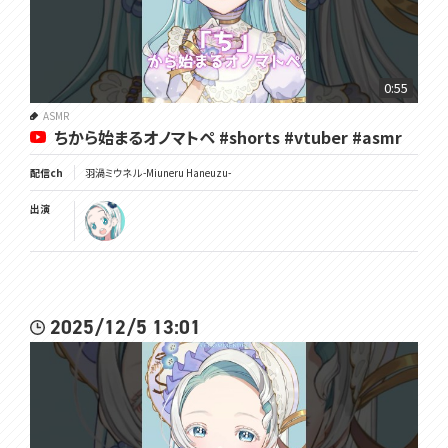
0:55
ASMR
ちから始まるオノマトペ #shorts #vtuber #asmr
配信ch
羽渦ミウネル -Miuneru Haneuzu-
出演
2025/12/5 13:01