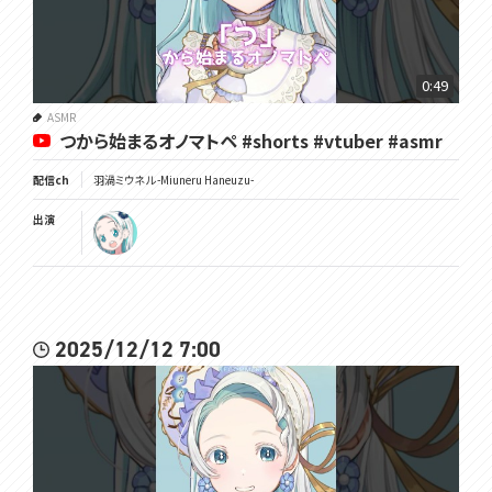
0:49
ASMR
つから始まるオノマトペ #shorts #vtuber #asmr
配信ch
羽渦ミウネル -Miuneru Haneuzu-
出演
2025/12/12 7:00