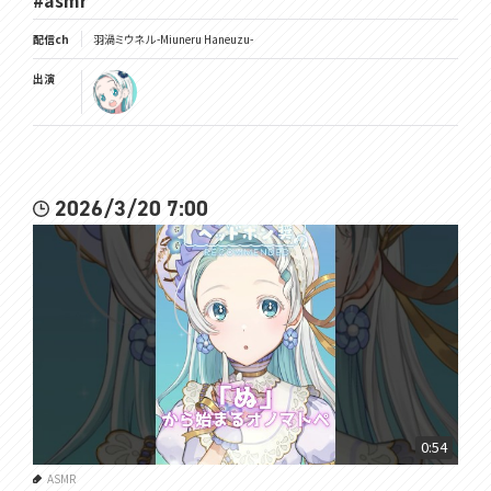
#asmr
配信ch
羽渦ミウネル -Miuneru Haneuzu-
出演
2026/3/20 7:00
0:54
ASMR