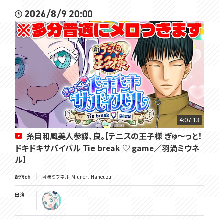
2026/8/9 20:00
4:07:13
糸目和風美人参謀、良。【テニスの王子様 ぎゅ～っと！
ドキドキサバイバル Tie break ♡ game／羽渦ミウネ
ル】
配信ch
羽渦ミウネル -Miuneru Haneuzu-
出演