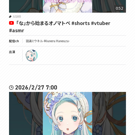
0:52
ASMR
「な」から始まるオノマトペ #shorts #vtuber
#asmr
配信ch
羽渦ミウネル -Miuneru Haneuzu-
出演
2026/2/27 7:00