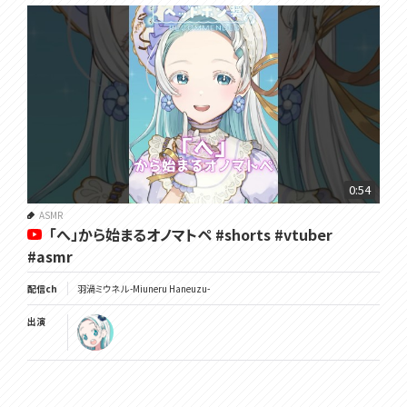
0:54
ASMR
「へ」から始まるオノマトペ #shorts #vtuber
#asmr
配信ch
羽渦ミウネル -Miuneru Haneuzu-
出演