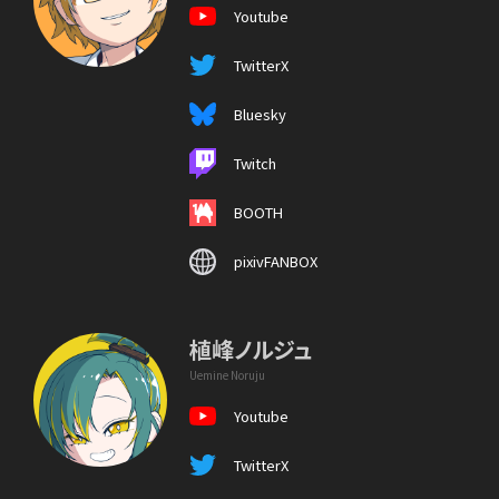
Youtube
TwitterX
Bluesky
Twitch
BOOTH
pixivFANBOX
植峰ノルジュ
Uemine Noruju
Youtube
TwitterX