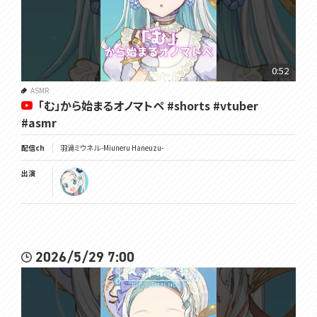
0:52
ASMR
「む」から始まるオノマトペ #shorts #vtuber
#asmr
配信ch
羽渦ミウネル -Miuneru Haneuzu-
出演
2026/5/29 7:00