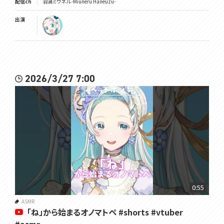
配信ch
羽渦ミウネル -Miuneru Haneuzu-
出演
2026/3/27 7:00
0:55
ASMR
「ね」から始まるオノマトペ #shorts #vtuber