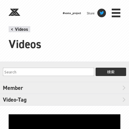
Share
#voms_project
Videos
Videos
検索
Member
Video-Tag