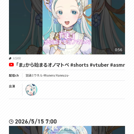
0:56
ASMR
「ま」から始まるオノマトペ #shorts #vtuber #asmr
配信ch
羽渦ミウネル -Miuneru Haneuzu-
出演
2026/5/15 7:00