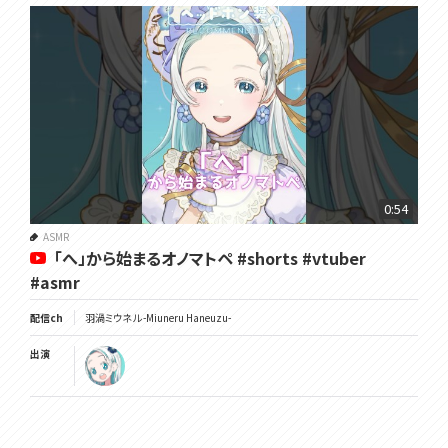
0:54
ASMR
「へ」から始まるオノマトペ #shorts #vtuber
#asmr
配信ch
羽渦ミウネル -Miuneru Haneuzu-
出演