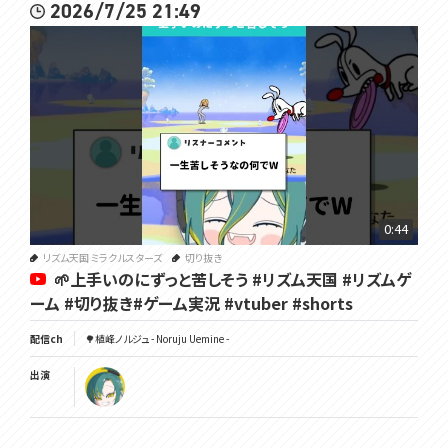
2026/7/25 21:49
0:44
リズム天国 ミラクルスターズ
切り抜き
🌱上手いのにずっと苦しそう #リズム天国 #リズムゲ
ーム #切り抜き#ゲーム実況 #vtuber #shorts
配信ch
🌳植峰ノルジュ - Noruju Uemine -
出演