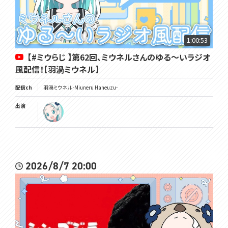
1:00:53
【#ミウらじ 】第62回、ミウネルさんのゆる～いラジオ
風配信！【羽渦ミウネル】
配信ch
羽渦ミウネル -Miuneru Haneuzu-
出演
2026/8/7 20:00