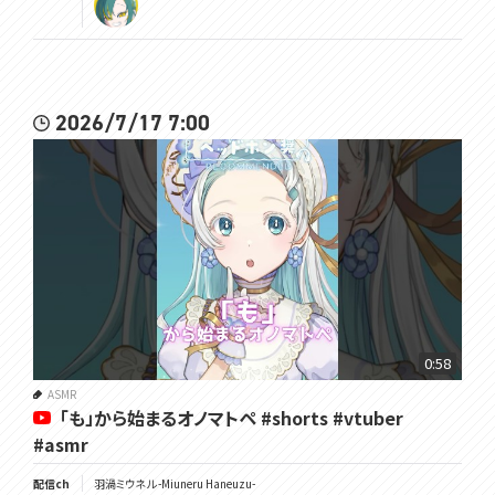
2026/7/17 7:00
0:58
ASMR
「も」から始まるオノマトペ #shorts #vtuber
#asmr
配信ch
羽渦ミウネル -Miuneru Haneuzu-