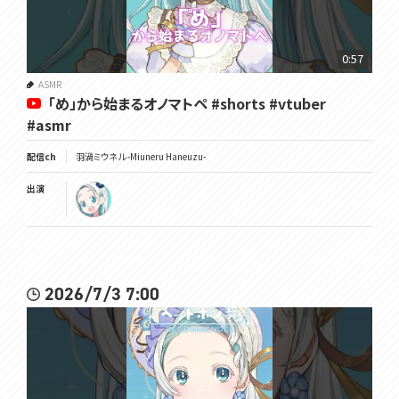
0:57
ASMR
「め」から始まるオノマトペ #shorts #vtuber
#asmr
配信ch
羽渦ミウネル -Miuneru Haneuzu-
出演
2026/7/3 7:00