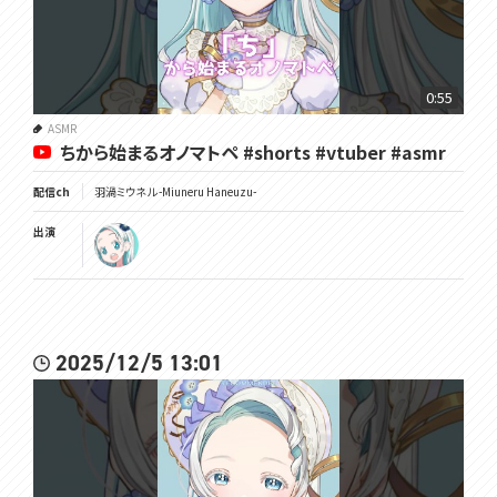
0:55
ASMR
ちから始まるオノマトペ #shorts #vtuber #asmr
配信ch
羽渦ミウネル -Miuneru Haneuzu-
出演
2025/12/5 13:01