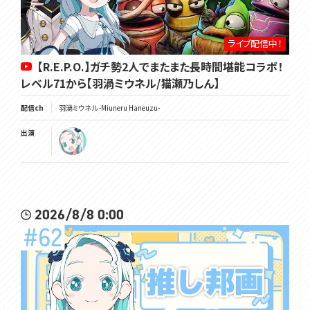
ライブ配信中！
【R.E.P.O.】ガチ勢2人でまたまた長時間堪能コラボ！
レベル71から【羽渦ミウネル/猫瀬乃しん】
配信ch
羽渦ミウネル -Miuneru Haneuzu-
出演
2026/8/8 0:00