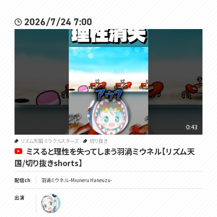
2026/7/24 7:00
0:43
リズム天国 ミラクルスターズ
切り抜き
ミスると理性を失ってしまう羽渦ミウネル【リズム天
国/切り抜きshorts】
配信ch
羽渦ミウネル -Miuneru Haneuzu-
出演