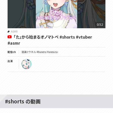
0:52
ASMR
「た」から始まるオノマトペ #shorts #vtuber
#asmr
配信ch
羽渦ミウネル -Miuneru Haneuzu-
出演
#shorts の動画