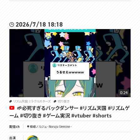
2026/7/18 18:18
0:24
リズム天国 ミラクルスターズ
切り抜き
🌱必死すぎるバックダンサー #リズム天国 #リズムゲ
ーム #切り抜き #ゲーム実況 #vtuber #shorts
配信ch
🌳植峰ノルジュ - Noruju Uemine -
出演