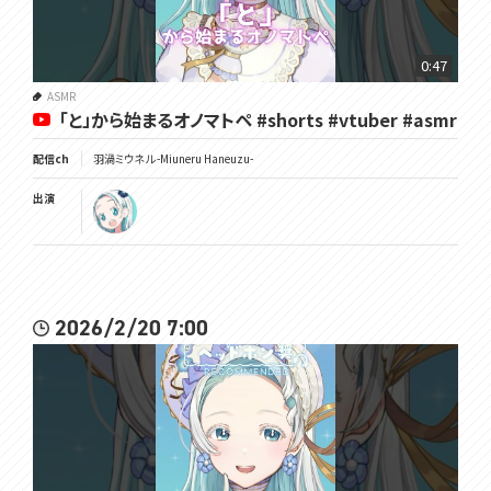
0:47
ASMR
「と」から始まるオノマトペ #shorts #vtuber #asmr
配信ch
羽渦ミウネル -Miuneru Haneuzu-
出演
2026/2/20 7:00