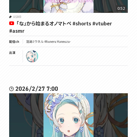
0:52
ASMR
「な」から始まるオノマトペ #shorts #vtuber
#asmr
配信ch
羽渦ミウネル -Miuneru Haneuzu-
出演
2026/2/27 7:00