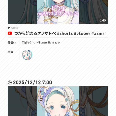
0:49
ASMR
つから始まるオノマトペ #shorts #vtuber #asmr
配信ch
羽渦ミウネル -Miuneru Haneuzu-
出演
2025/12/12 7:00