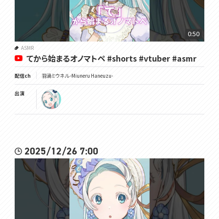
0:50
ASMR
てから始まるオノマトペ #shorts #vtuber #asmr
配信ch
羽渦ミウネル -Miuneru Haneuzu-
出演
2025/12/26 7:00