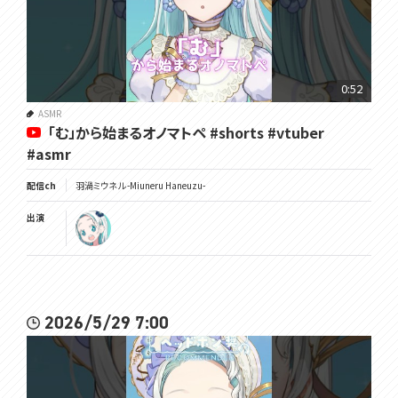
0:52
ASMR
「む」から始まるオノマトペ #shorts #vtuber
#asmr
配信ch
羽渦ミウネル -Miuneru Haneuzu-
出演
2026/5/29 7:00