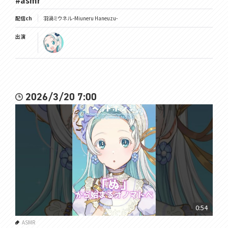
#asmr
配信ch
羽渦ミウネル -Miuneru Haneuzu-
出演
2026/3/20 7:00
0:54
ASMR