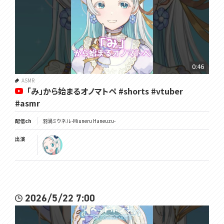
0:46
ASMR
「み」から始まるオノマトペ #shorts #vtuber
#asmr
配信ch
羽渦ミウネル -Miuneru Haneuzu-
出演
2026/5/22 7:00