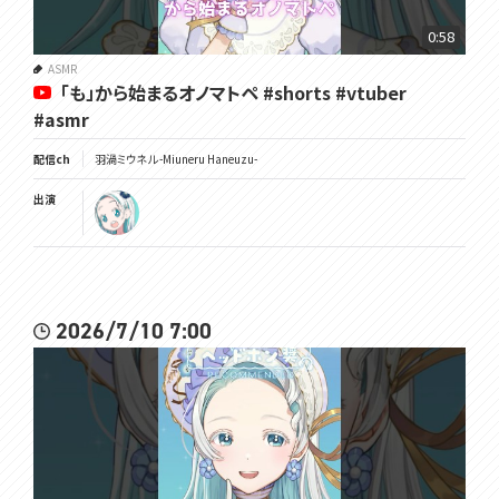
0:58
ASMR
「も」から始まるオノマトペ #shorts #vtuber
#asmr
配信ch
羽渦ミウネル -Miuneru Haneuzu-
出演
2026/7/10 7:00