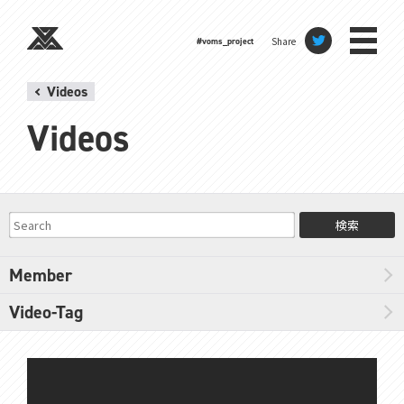
Share
#voms_project
Videos
Videos
検索
Member
Video-Tag