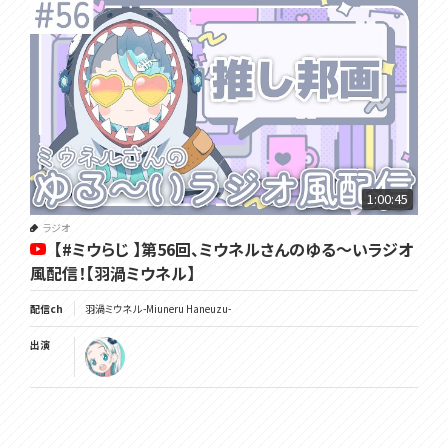
1:00:45
ラジオ
【#ミウらじ 】第56回、ミウネルさんのゆる～いラジオ
風配信！【羽渦ミウネル】
配信ch
羽渦ミウネル -Miuneru Haneuzu-
出演