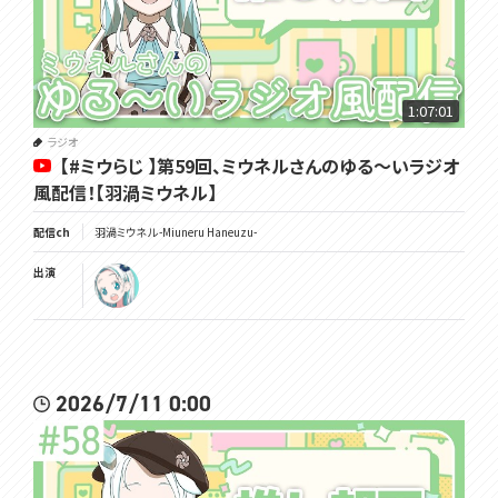
1:07:01
ラジオ
【#ミウらじ 】第59回、ミウネルさんのゆる～いラジオ
風配信！【羽渦ミウネル】
配信ch
羽渦ミウネル -Miuneru Haneuzu-
出演
2026/7/11 0:00