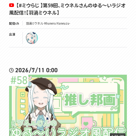
【#ミウらじ 】第59回、ミウネルさんのゆる～いラジオ
風配信！【羽渦ミウネル】
配信ch
羽渦ミウネル -Miuneru Haneuzu-
出演
2026/7/11 0:00