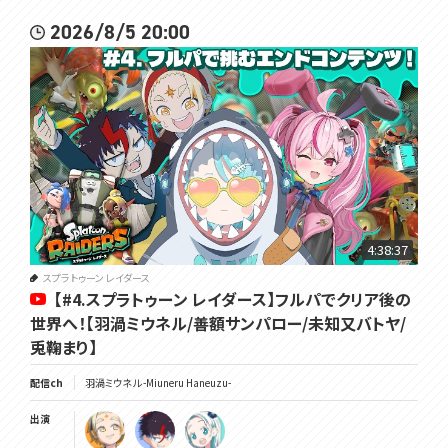
2026/8/5 20:00
4:38:37
スプラトゥーン レイダース
【#4.スプラトゥーン レイダース】フルパでクリア後の
世界へ！【羽渦ミウネル/善額サンパロー/未知又バトヤ/
兎鞠まり】
配信ch
羽渦ミウネル -Miuneru Haneuzu-
出演