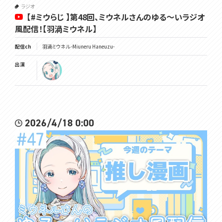
ラジオ
【#ミウらじ 】第48回、ミウネルさんのゆる～いラジオ
風配信！【羽渦ミウネル】
配信ch
羽渦ミウネル -Miuneru Haneuzu-
出演
2026/4/18 0:00