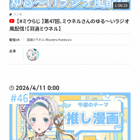
1:06:23
ラジオ
【#ミウらじ 】第47回、ミウネルさんのゆる～いラジオ
風配信！【羽渦ミウネル】
配信ch
羽渦ミウネル -Miuneru Haneuzu-
出演
2026/4/11 0:00