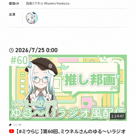
配信ch
羽渦ミウネル -Miuneru Haneuzu-
出演
2026/7/25 0:00
1:14:47
ラジオ
【#ミウらじ 】第60回、ミウネルさんのゆる～いラジオ