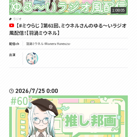
・たまにメンバー限定の配信もあるよ！
1:08:05
･･･････････････････････････････
ラジオ
【#ミウらじ 】第61回、ミウネルさんのゆる～いラジオ
Twitter✿https://twitter.com/Miuneru_
（配信やコラボなどの告知はこちら）
風配信！【羽渦ミウネル】
Bluesky✿https://bsky.app/profile/miuneru.voms.net
配信ch
羽渦ミウネル -Miuneru Haneuzu-
（日常的な呟きはこちら）
出演
GOODS✿https://voms.booth.pm/
°˖✧ いつもの姿 ✧˖°
Illust&Live2D✿https://twitter.com/GYARI_
°˖✧ 異世界の姿 ✧˖°
2026/7/25 0:00
Illust✿https://twitter.com/chie_rico
Live2D✿https://twitter.com/Amatoko85
･･･････････････････････････････