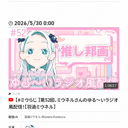
2026/5/30 0:00
1:06:57
ラジオ
【#ミウらじ 】第52回、ミウネルさんのゆる～いラジオ
風配信！【羽渦ミウネル】
配信ch
羽渦ミウネル -Miuneru Haneuzu-
出演