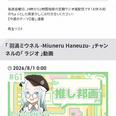
毎週金曜日、24時から1時間程度の定期ラジオ風配信です！お休み前
のちょっとした夜更かしにお付き合いください✨️
【今週のテーマ】推し漫画
再生リスト
┗https://www.youtube.com/playlist?list=PLC0194KMxFn0GfAm9
NeJdkTOTbqm-3eAw
（ラジオ配信の全体公開期間は配信後1週間です。それ以降はメンバー
「 羽渦ミウネル -Miuneru Haneuzu- 」チャン
限定公開となります。）
ネルの「 ラジオ 」動画
BGMはこちらからお借りしました
にゃるぱかBGM工房 / @nyalpacabgm
2026/8/1 0:00
#ミウらじ
#見ルネル
･･･････････････････････････････
✿メンバーシップ登録はこちらから✿
https://www.youtube.com/channel/UCE5VgVGRPfNCjXPeTe1QJH
A/join
・オリジナルのスタンプが使えるよ！