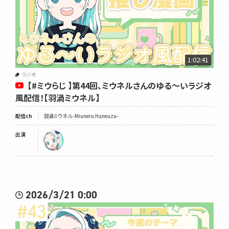
1:02:41
ラジオ
【#ミウらじ 】第44回、ミウネルさんのゆる～いラジオ
風配信！【羽渦ミウネル】
配信ch
羽渦ミウネル -Miuneru Haneuzu-
出演
2026/3/21 0:00