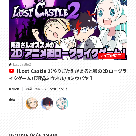
ライブ配信中！
Lost Castle 2
【Lost Castle 2】やりごたえがあると噂の2Dローグラ
イクゲーム！【羽渦ミウネル/ #ミウパヤ 】
配信ch
羽渦ミウネル -Miuneru Haneuzu-
出演
2026/8/6 13:00