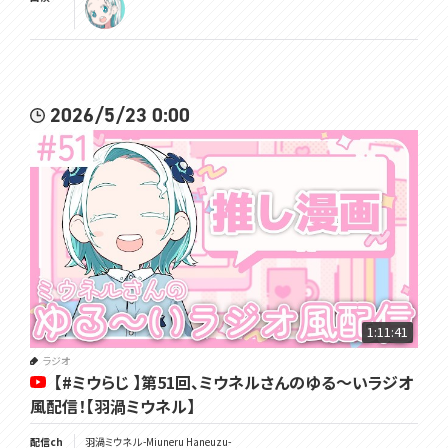
2026/5/23 0:00
1:11:41
ラジオ
【#ミウらじ 】第51回、ミウネルさんのゆる～いラジオ
風配信！【羽渦ミウネル】
配信ch
羽渦ミウネル -Miuneru Haneuzu-