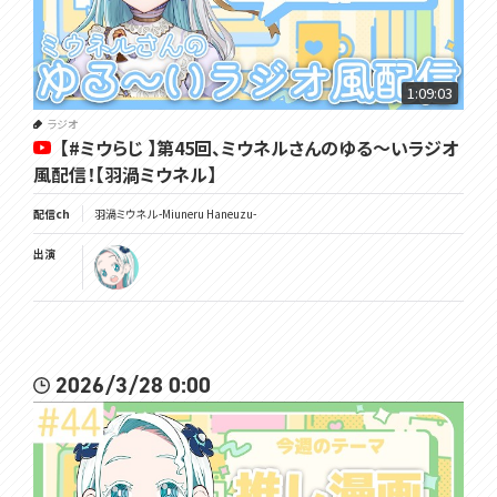
1:09:03
ラジオ
【#ミウらじ 】第45回、ミウネルさんのゆる～いラジオ
風配信！【羽渦ミウネル】
配信ch
羽渦ミウネル -Miuneru Haneuzu-
出演
2026/3/28 0:00