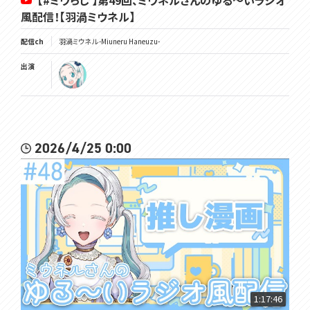
【#ミウらじ 】第49回、ミウネルさんのゆる～いラジオ
風配信！【羽渦ミウネル】
配信ch
羽渦ミウネル -Miuneru Haneuzu-
出演
2026/4/25 0:00
1:17:46