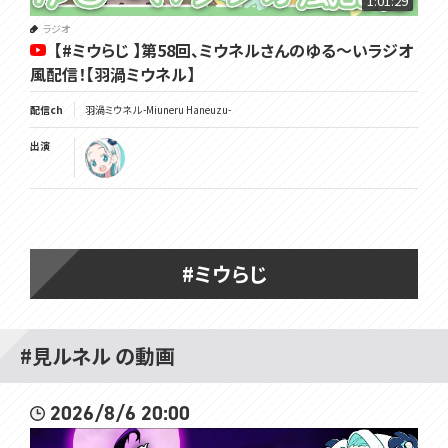
1:01:29
ラジオ
【#ミウらじ 】第58回、ミウネルさんのゆる～いラジオ
風配信！【羽渦ミウネル】
配信ch
羽渦ミウネル -Miuneru Haneuzu-
出演
#ミウらじ
#見ルネル の動画
2026/8/6 20:00