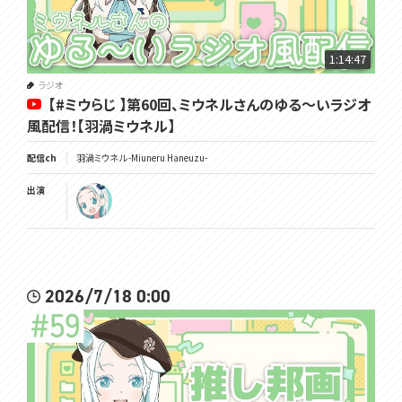
1:14:47
ラジオ
【#ミウらじ 】第60回、ミウネルさんのゆる～いラジオ
風配信！【羽渦ミウネル】
配信ch
羽渦ミウネル -Miuneru Haneuzu-
出演
2026/7/18 0:00