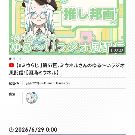
1:09:23
ラジオ
【#ミウらじ 】第57回、ミウネルさんのゆる～いラジオ
風配信！【羽渦ミウネル】
配信ch
羽渦ミウネル -Miuneru Haneuzu-
出演
2026/6/29 0:00