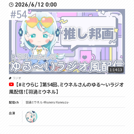
2026/6/12 0:00
1:14:13
ラジオ
【#ミウらじ 】第54回、ミウネルさんのゆる～いラジオ
風配信！【羽渦ミウネル】
配信ch
羽渦ミウネル -Miuneru Haneuzu-
出演