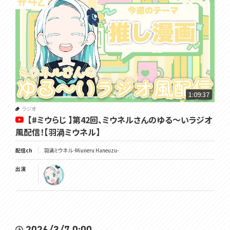
1:09:37
ラジオ
【#ミウらじ 】第42回、ミウネルさんのゆる～いラジオ
風配信！【羽渦ミウネル】
配信ch
羽渦ミウネル -Miuneru Haneuzu-
出演
2026/3/7 0:00