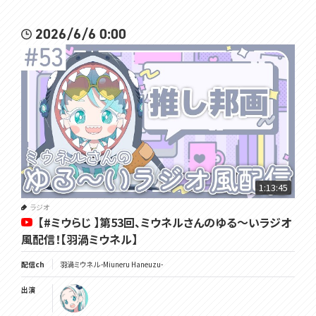
2026/6/6 0:00
1:13:45
ラジオ
【#ミウらじ 】第53回、ミウネルさんのゆる～いラジオ
風配信！【羽渦ミウネル】
配信ch
羽渦ミウネル -Miuneru Haneuzu-
出演