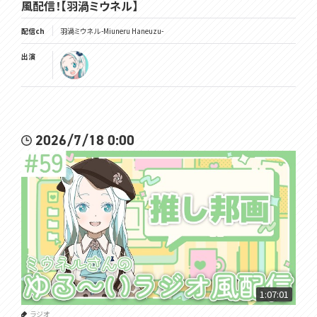
風配信！【羽渦ミウネル】
配信ch
羽渦ミウネル -Miuneru Haneuzu-
出演
2026/7/18 0:00
1:07:01
ラジオ