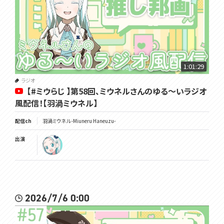
1:01:29
ラジオ
【#ミウらじ 】第58回、ミウネルさんのゆる～いラジオ
風配信！【羽渦ミウネル】
配信ch
羽渦ミウネル -Miuneru Haneuzu-
出演
2026/7/6 0:00