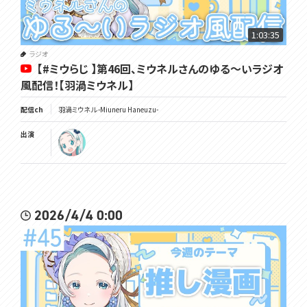
1:03:35
ラジオ
【#ミウらじ 】第46回、ミウネルさんのゆる～いラジオ
風配信！【羽渦ミウネル】
配信ch
羽渦ミウネル -Miuneru Haneuzu-
出演
2026/4/4 0:00