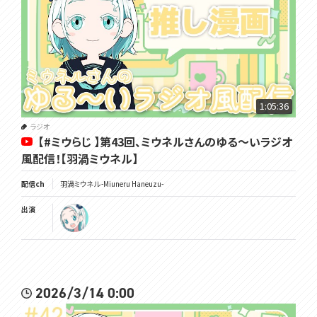
1:05:36
ラジオ
【#ミウらじ 】第43回、ミウネルさんのゆる～いラジオ
風配信！【羽渦ミウネル】
配信ch
羽渦ミウネル -Miuneru Haneuzu-
出演
2026/3/14 0:00