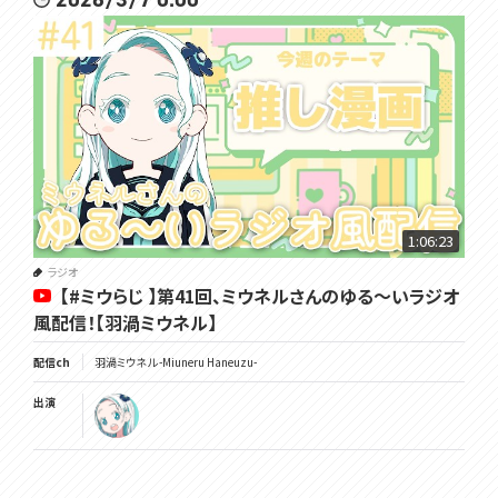
1:06:23
ラジオ
【#ミウらじ 】第41回、ミウネルさんのゆる～いラジオ
風配信！【羽渦ミウネル】
配信ch
羽渦ミウネル -Miuneru Haneuzu-
出演