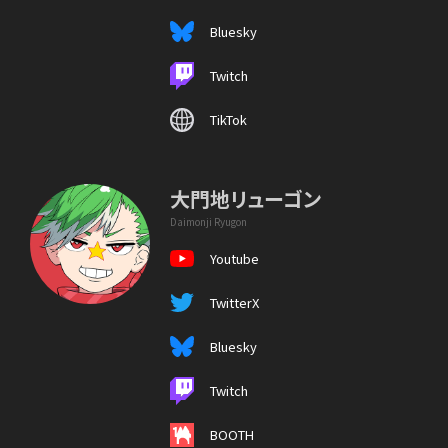
Bluesky
Twitch
TikTok
大門地リューゴン
Daimonji Ryugon
Youtube
TwitterX
Bluesky
Twitch
BOOTH