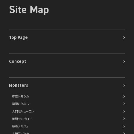
Site Map
Top Page
Concept
Monsters
緋笠トモシカ
羽渦ミウネル
大門地リューゴン
善額サンパロー
植峰ノルジュ
未知又バトヤ