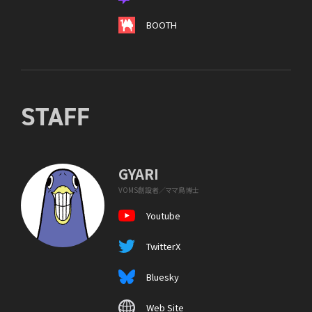
BOOTH
STAFF
GYARI
VOMS創設者／ママ鳥博士
Youtube
TwitterX
Bluesky
Web Site