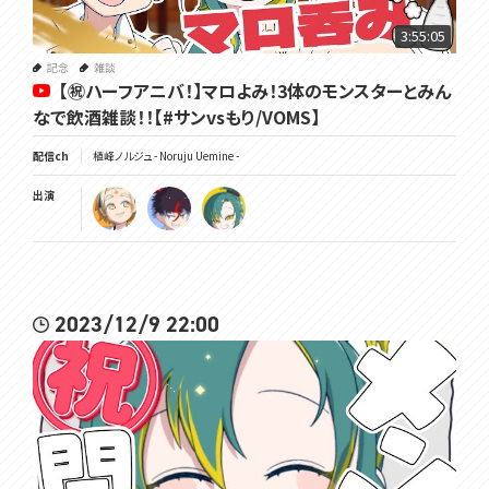
37:45 スプラトゥーンのアプデをネットで見る
42:50 「近々ウィッチャー３やるよ」
3:55:05
44:02 長時間配信多いからアーカイブ追いやすくしたい
記念
雑談
【㊗ハーフアニバ！】マロよみ！3体のモンスターとみん
▼ モンハン姫プ企画について ▼
50:23 モンハン姫プのルールを決める(茂(仮)が)
なで飲酒雑談！！【#サンvsもり/VOMS】
↳ 51:44 狩りの字が違う！？
↳ 55:36 茂(仮)でかすぎんだろ…
配信ch
植峰ノルジュ - Noruju Uemine -
↳ 1:12:15 丸腰の姫に装備レベル合わせちゃダメだよ
↳ 1:14:45 ノルジュの企画イメージ
出演
▼ スパチャ読み ▼
1:28:20 スパチャ読み(ｱﾘｶﾞﾄｳ)
▼最後の連絡▼
1:51:42 1時間(２時間)たったのでこのあと1時間(3時間)ゲーム配信しま
2023/12/9 22:00
す
1:53:52 メンバーシップ開設の配信やるよ！
アーカイブ追ってくれてｱﾘｶﾞﾄｳ！🌳
••┈┈┈┈┈┈┈┈┈┈┈┈┈┈┈┈┈••
⸜🌳⸝‍ チャンネル登録と通知ONはこっち
https://m.youtube.com/channel/UCfMNN0I96oGbmJzCRCWgoog