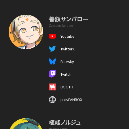
善額サンパロー
Zengaku Sanparo
Youtube
TwitterX
Bluesky
Twitch
BOOTH
pixivFANBOX
植峰ノルジュ
Uemine Noruju