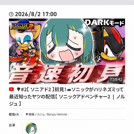
2026/8/2 17:00
7:59:42
🌳#2【 ソニアド2 】初見！🦔ソニックがハリネズミって
最近知ったヤツの配信【 ソニックアドベンチャー2 ❘ ノル
ジュ 】
配信ch
🌳植峰ノルジュ - Noruju Uemine -
出演