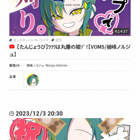
4:14:37
モンスターハンターライズ
記念
【たんじょうび】ﾜﾗﾜは丸腰の姫ｿﾞ！【VOMS/植峰ノルジ
ュ】
配信ch
植峰ノルジュ - Noruju Uemine -
出演
2023/12/3 20:30