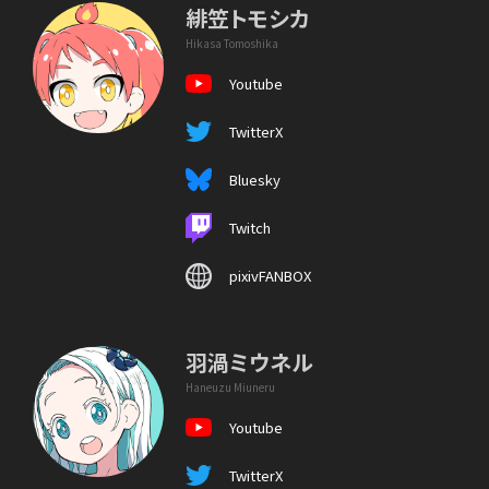
緋笠トモシカ
Hikasa Tomoshika
Youtube
TwitterX
Bluesky
Twitch
pixivFANBOX
羽渦ミウネル
Haneuzu Miuneru
Youtube
TwitterX