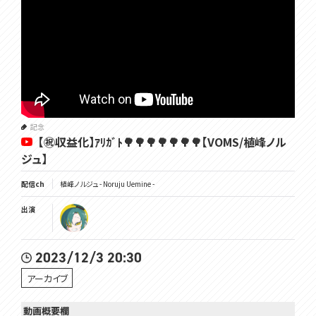
記念
【㊗収益化】ｱﾘｶﾞﾄ🌳🌳🌳🌳🌳🌳🌳【VOMS/植峰ノル
ジュ】
配信ch
植峰ノルジュ - Noruju Uemine -
出演
2023/12/3 20:30
アーカイブ
動画概要欄