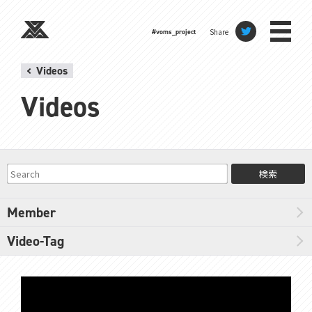
Share
#voms_project
Videos
Videos
検索
Member
Video-Tag