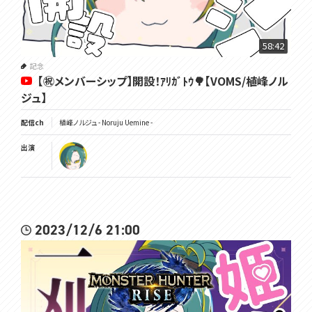
⸜🌳⸝‍ 最新情報はTwitterＸでｯ
https://twitter.com/Noruju_U
58:42
⸜🌳⸝‍ グッズはこっち
記念
https://voms.booth.pm/
【㊗メンバーシップ】開設！ｱﾘｶﾞﾄｳ🌳【VOMS/植峰ノル
ジュ】
⸜🌳⸝‍ VOMS公式HPはこっち
https://voms.net/
配信ch
植峰ノルジュ - Noruju Uemine -
⸜🌳⸝‍ VOMS公式チャンネルはこっち
出演
https://youtube.com/@VOMS_Project
••┈┈┈┈┈┈┈┈┈┈┈┈┈┈┈┈┈••
✔️🔔 ✔️👍
#ノルジュが生えた
2023/12/6 21:00