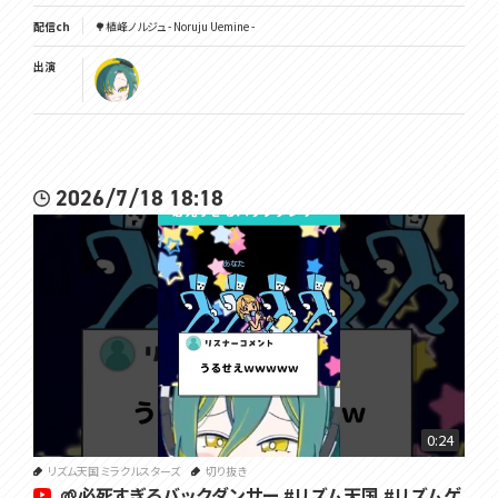
配信ch
🌳植峰ノルジュ - Noruju Uemine -
出演
2026/7/18 18:18
0:24
リズム天国 ミラクルスターズ
切り抜き
🌱必死すぎるバックダンサー #リズム天国 #リズムゲ