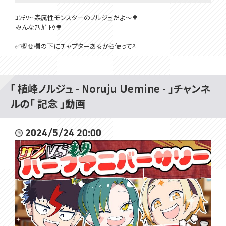
ｺﾝﾁﾜ~ 森属性モンスターのノルジュだよ〜🌳
みんなｱﾘｶﾞﾄｳ🌳
✅概要欄の下にチャプターあるから使ってﾈ
〔 ‎ ‎ この動画の再生リスト 〕
https://youtube.com/playlist?list=PLEtuGC0qfWW45LGCrRNm-k
NEAaZ3T8RlZ&si=Iysvv0GayQo93G29
「 植峰ノルジュ - Noruju Uemine - 」チャンネ
ルの「 記念 」動画
••┈┈┈┈┈┈┈┈┈┈┈┈┈┈┈┈┈••
〔 ‎ ‎ アーカイブ勢向けチャプター 〕
2024/5/24 20:00
00:00 開始
01:37 ｺﾝﾁｬ (声入り)からの乾杯
▼ 雑談 ▼
09:43 初配信～最近の配信について
25:37 「この配信は１時間で終わります」
28:53 ウィッシュリスト雑談配信したい
31:20 ノルジュのスプラトゥーン歴
35:20 ファン名はまだ、アンチ名は決まってる