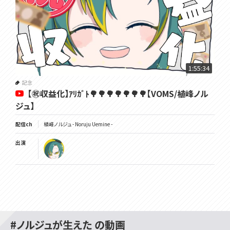
1:55:34
記念
【㊗収益化】ｱﾘｶﾞﾄ🌳🌳🌳🌳🌳🌳🌳【VOMS/植峰ノル
ジュ】
配信ch
植峰ノルジュ - Noruju Uemine -
出演
#ノルジュが生えた の動画