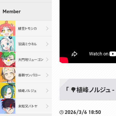
Member
緋笠トモシカ
羽渦ミウネル
大門地リューゴン
善額サンパロー
「 🌳植峰ノルジュ -
植峰ノルジュ
未知又バトヤ
2026/3/6 18:50