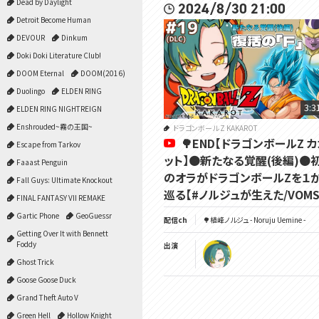
Dead by Daylight
2024/8/30 21:00
Detroit Become Human
DEVOUR
Dinkum
Doki Doki Literature Club!
DOOM Eternal
DOOM(2016)
Duolingo
ELDEN RING
3:3
ELDEN RING NIGHTREIGN
Enshrouded~霧の王国~
ドラゴンボール Z KAKAROT
🌳END【ドラゴンボールZ 
Escape from Tarkov
ット】🟠新たなる覚醒(後編)🟠
Faaast Penguin
のオラがドラゴンボールZを１
Fall Guys: Ultimate Knockout
巡る【#ノルジュが生えた/VOMS
FINAL FANTASY VII REMAKE
Gartic Phone
GeoGuessr
配信ch
🌳植峰ノルジュ - Noruju Uemine -
Getting Over It with Bennett
Foddy
出演
Ghost Trick
Goose Goose Duck
Grand Theft Auto V
Green Hell
Hollow Knight