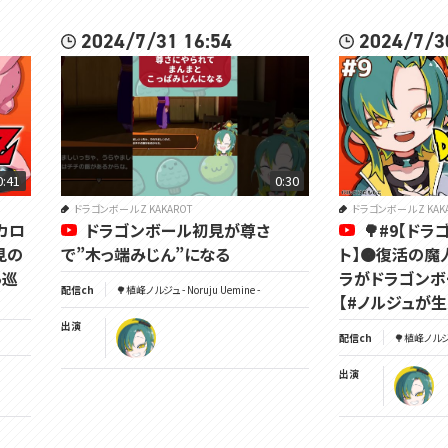
2024/7/31 16:54
2024/7/3
0:41
0:30
ドラゴンボール Z KAKAROT
ドラゴンボール Z KAK
カカロ
ドラゴンボール初見が尊さ
🌳#9【ド
見の
で”木っ端みじん”になる
ト】🟠復活の魔
ら巡
ラがドラゴンボ
配信ch
🌳植峰ノルジュ - Noruju Uemine -
【#ノルジュが生
出演
配信ch
🌳植峰ノルジュ 
出演