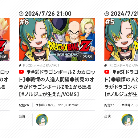
2024/7/26 21:00
2024/7/2
6:06
4:25:59
ドラゴンボール Z KAKAROT
ドラゴンボール Z KAK
カロッ
🌳#6【ドラゴンボールZ カカロッ
🌳#5【ド
のオ
ト】🟠戦慄の人造人間編🟠初見のオ
ト】🟠戦慄の人
巡る
ラがドラゴンボールZを１から巡る
ラがドラゴンボ
【#ノルジュが生えた/VOMS】
【#ノルジュが生
配信ch
🌳植峰ノルジュ - Noruju Uemine -
配信ch
🌳植峰ノルジュ 
出演
出演