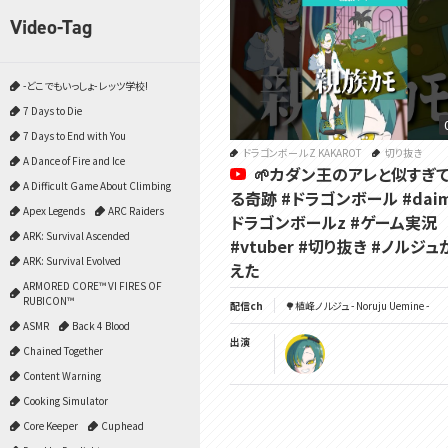
Video-Tag
-どこでもいっしょ- レッツ学校!
7 Days to Die
7 Days to End with You
ドラゴンボール Z KAKAROT
切り抜き
A Dance of Fire and Ice
🌱カダン王のアレと似すぎ
A Difficult Game About Climbing
る奇跡 #ドラゴンボール #daim
Apex Legends
ARC Raiders
ドラゴンボールz #ゲーム実況
ARK: Survival Ascended
#vtuber #切り抜き #ノルジ
ARK: Survival Evolved
えた
ARMORED CORE™ VI FIRES OF
RUBICON™
配信ch
🌳植峰ノルジュ - Noruju Uemine -
ASMR
Back 4 Blood
出演
Chained Together
Content Warning
Cooking Simulator
Core Keeper
Cuphead