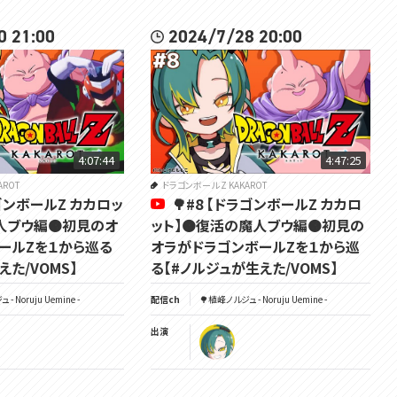
0 21:00
2024/7/28 20:00
4:07:44
4:47:25
AROT
ドラゴンボール Z KAKAROT
ラゴンボールZ カカロッ
🌳#8 【ドラゴンボールZ カカロ
人ブウ編🟠初見のオ
ット】🟠復活の魔人ブウ編🟠初見の
ールZを１から巡る
オラがドラゴンボールZを１から巡
えた/VOMS】
る【#ノルジュが生えた/VOMS】
- Noruju Uemine -
配信ch
🌳植峰ノルジュ - Noruju Uemine -
出演