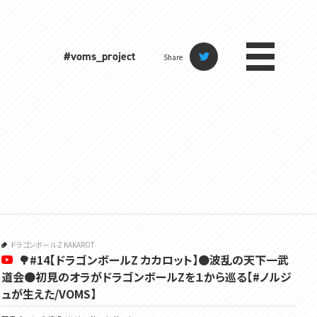
#voms_project
Share
ドラゴンボール Z KAKAROT
🌳#14【ドラゴンボールZ カカロット】🟠波乱の天下一武
道会🟠初見のオラがドラゴンボールZを１から巡る【#ノルジ
ュが生えた/VOMS】