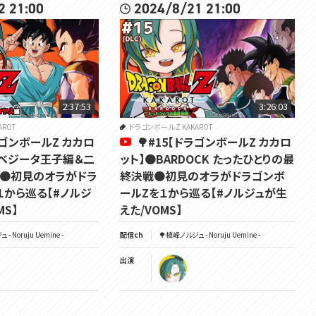
2 21:00
2024/8/21 21:00
X →@105custom
▶蓋絵
貝獣 Lv.27 ｻﾝ❤️‍🔥
X →@kaijyu_Lv27
〔 ‎ ‎ この動画の再生リスト 〕
https://youtube.com/playlist?list=PLEtuGC0qfWW5bfWwMQReuZ0ZK
2:37:53
3:26:03
Zwsh1sUl&feature=shared
AROT
ドラゴンボール Z KAKAROT
ドラゴンボールZ カカロ
🌳#15【ドラゴンボールZ カカロ
🎮 ドラゴンボールZ カカロット / PC
*本配信にはネタバレが含まれます
ｵﾘ)ベジータ王子編＆二
ット】🟠BARDOCK たったひとりの最
🟠初見のオラがドラ
終決戦🟠初見のオラがドラゴンボ
••┈┈┈┈┈┈┈┈┈┈┈┈┈┈┈┈┈••
１から巡る【#ノルジ
ールZを１から巡る【#ノルジュが生
MS】
えた/VOMS】
⸜🌳⸝‍ チャンネル登録と通知ONはこっち
https://m.youtube.com/channel/UCfMNN0I96oGbmJzCRCWgoog
- Noruju Uemine -
配信ch
🌳植峰ノルジュ - Noruju Uemine -
⸜🌳⸝‍メンバーシップはこっち
出演
https://m.youtube.com/channel/UCfMNN0I96oGbmJzCRCWgoog/join
⸜🌳⸝‍ 最新情報はTwitterＸでｯ
https://twitter.com/Noruju_U