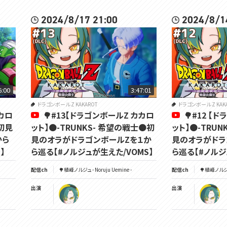
2024/8/17 21:00
2024/8/1
6:00
3:47:01
ドラゴンボール Z KAKAROT
ドラゴンボール Z KAK
カカロ
🌳#13【ドラゴンボールZ カカロ
🌳#12 【
初見
ット】🟠-TRUNKS- 希望の戦士🟠初
ット】🟠-TRU
から
見のオラがドラゴンボールZを１か
見のオラがドラ
】
ら巡る【#ノルジュが生えた/VOMS】
ら巡る【#ノルジ
配信ch
🌳植峰ノルジュ - Noruju Uemine -
配信ch
🌳植峰ノルジュ 
出演
出演