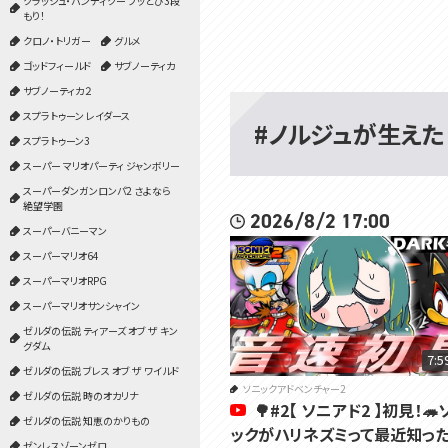
クラッシュ・バンディクー ブッとび3段
もり！
クロノ・トリガー
グルメ
ゴッドフィールド
サブノーティカ
サブノーティカ２
スプラトゥーン レイダース
#ノルジュが生えた
スプラトゥーン3
スーパー マリオパーティ ジャンボリー
スーパーダンガンロンパ2 さよなら
絶望学園
2026/8/2 17:00
スーパーバニーマン
スーパーマリオ64
スーパーマリオRPG
スーパーマリオサンシャイン
ゼルダの伝説 ティアーズ オブ ザ キン
グダム
7:5
ゼルダの伝説 ブレス オブ ザ ワイルド
ソニックアドベンチャー2
ゼルダの伝説 時のオカリナ
🌳#2【 ソニアド2 】初見！🦔
ゼルダの伝説 知恵のかりもの
ックがハリネズミって最近知っ
ゼンレスゾーンゼロ