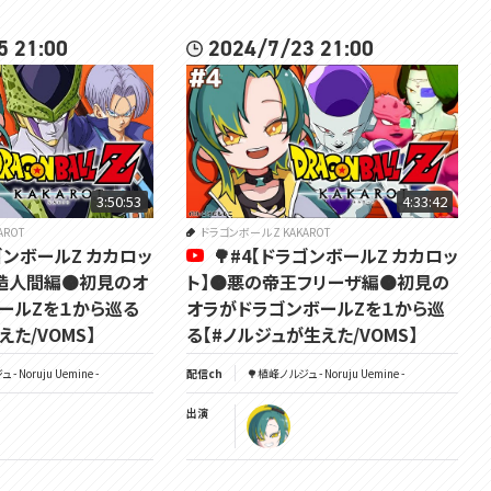
5 21:00
2024/7/23 21:00
3:50:53
4:33:42
AROT
ドラゴンボール Z KAKAROT
ラゴンボールZ カカロッ
🌳#4【ドラゴンボールZ カカロッ
造人間編🟠初見のオ
ト】🟠悪の帝王フリーザ編🟠初見の
ールZを１から巡る
オラがドラゴンボールZを１から巡
えた/VOMS】
る【#ノルジュが生えた/VOMS】
- Noruju Uemine -
配信ch
🌳植峰ノルジュ - Noruju Uemine -
出演