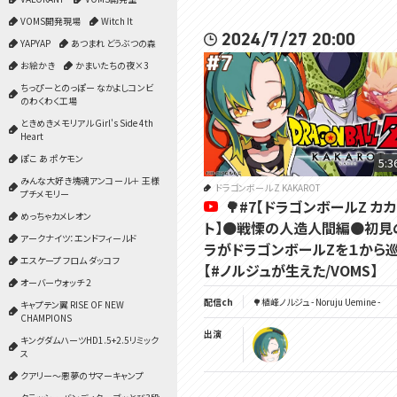
VOMS開発現場
Witch It
2024/7/27 20:00
YAPYAP
あつまれ どうぶつの森
お絵かき
かまいたちの夜×3
ちっぴーとのっぽー なかよしコンビ
のわくわく工場
ときめきメモリアル Girl's Side 4th
Heart
ぽこ あ ポケモン
5:3
みんな大好き塊魂アンコール＋ 王様
ドラゴンボール Z KAKAROT
プチメモリー
🌳#7【ドラゴンボールZ カ
めっちゃカメレオン
ト】🟠戦慄の人造人間編🟠初見
アークナイツ：エンドフィールド
ラがドラゴンボールZを１から
エスケープ フロム ダッコフ
【#ノルジュが生えた/VOMS】
オーバーウォッチ 2
配信ch
🌳植峰ノルジュ - Noruju Uemine -
キャプテン翼 RISE OF NEW
CHAMPIONS
出演
キングダムハーツHD1.5+2.5リミック
ス
クアリー～悪夢のサマーキャンプ