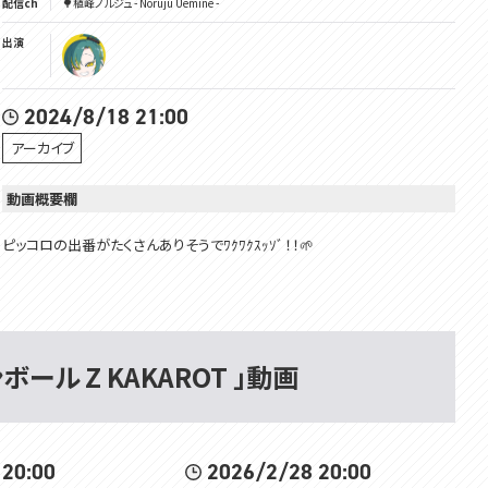
配信ch
🌳植峰ノルジュ - Noruju Uemine -
出演
2024/8/18 21:00
アーカイブ
動画概要欄
ピッコロの出番がたくさんありそうでﾜｸﾜｸｽｯｿﾞ！！🌱
▼本編▼
🟠サイヤ人襲来編🟠
１→ https://youtube.com/live/wqjKzv4NzA4
ンボール Z KAKAROT 」動画
２→ https://youtube.com/live/o3-A_-2vWRE
🟠悪の帝王フリーザ編🟠
１→ https://youtube.com/live/VhFSRMi0rMg
２→ https://youtube.com/live/25pILNknmIg
 20:00
2026/2/28 20:00