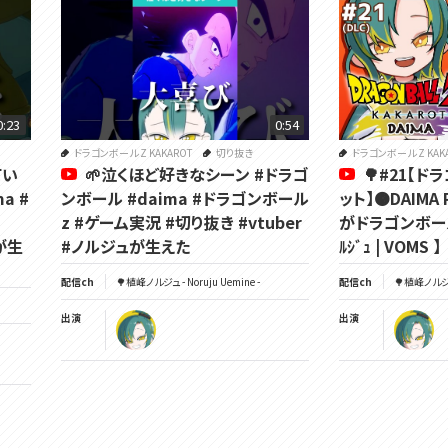
0:23
0:54
ドラゴンボール Z KAKAROT
切り抜き
ドラゴンボール Z KAK
てい
🌱泣くほど好きなシーン #ドラゴ
🌳#21【
a #
ンボール #daima #ドラゴンボール
ット】🟠DAIMA
z #ゲーム実況 #切り抜き #vtuber
がドラゴンボール
ュが生
#ノルジュが生えた
ﾙｼﾞｭ | VOMS 】
配信ch
🌳植峰ノルジュ - Noruju Uemine -
配信ch
🌳植峰ノルジュ 
出演
出演