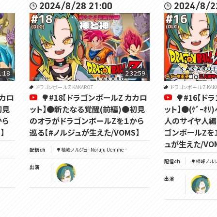
2024/8/28 21:00
2024/8/2
1:18
2:32:59
ドラゴンボール Z KAKAROT
ドラゴンボール Z KAK
カカロ
🌳#18【ドラゴンボールZ カカロ
🌳#16【
初見
ット】🟠新たなる覚醒(前編)🟠初見
ット】🟠(ｹﾞｰ
から
のオラがドラゴンボールZを１から
人のサイヤ人編
】
巡る【#ノルジュが生えた/VOMS】
ゴンボールZを
ュが生えた/VO
配信ch
🌳植峰ノルジュ - Noruju Uemine -
配信ch
🌳植峰ノルジュ 
出演
出演