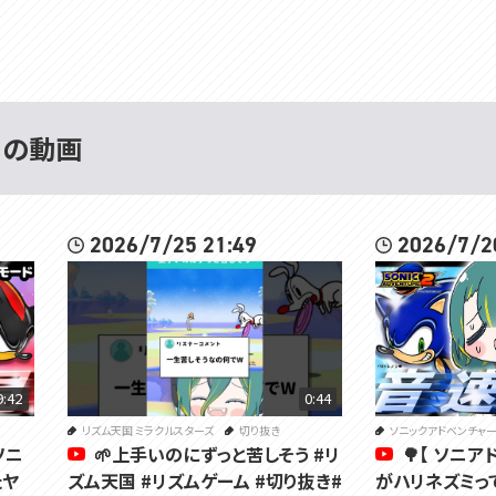
 の動画
2026/7/25 21:49
2026/7/2
9:42
0:44
リズム天国 ミラクルスターズ
切り抜き
ソニックアドベンチャー
ソニ
🌱上手いのにずっと苦しそう #リ
🌳【 ソニア
たヤ
ズム天国 #リズムゲーム #切り抜き#
がハリネズミっ