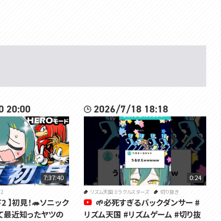
0 20:00
2026/7/18 18:18
7:37:40
0:24
2
リズム天国 ミラクルスターズ
切り抜き
ド2 】初見！🦔ソニック
🌱必死すぎるバックダンサー #
て最近知ったヤツの
リズム天国 #リズムゲーム #切り抜