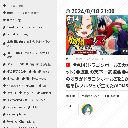
It Takes Two
2024/8/18 21:00
JUDGE EYES：死神の遺言
Jump King
Kingdom Come: Deliverance II
Lethal Company
Little Nightmares II -リトルナイトメ
ア２-
4:3
LITTLE NIGHTMARES-リトルナイト
メア-
ドラゴンボール Z KAKAROT
🌳#14【ドラゴンボールZ 
LOST JUDGMENT：裁かれざる記憶
ット】🟠波乱の天下一武道会🟠
MAD RAT DEAD
MetaPhysical
のオラがドラゴンボールZを１
Minecraft
Mini Motorways
巡る【#ノルジュが生えた/VOMS
NARAKA: BLADEPOINT
Noita
OMORI
Only Up!
Outlast
配信ch
🌳植峰ノルジュ - Noruju Uemine -
Overcooked 2 オーバークック2
出演
Party Animals
PEAK
Phasmophobia
Pokémon Champions