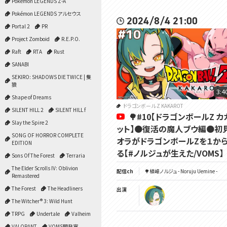
Pokémon LEGENDS Z-A
Pokémon LEGENDS アルセウス
2024/8/4 21:00
Portal 2
PR
Project Zomboid
R.E.P.O.
Raft
RTA
Rust
SANABI
SEKIRO: SHADOWS DIE TWICE | 隻
狼
3:4
Shape of Dreams
ドラゴンボール Z KAKAROT
SILENT HILL 2
SILENT HILL f
🌳#10【ドラゴンボールZ 
Slay the Spire 2
ット】🟠復活の魔人ブウ編🟠初
SONG OF HORROR COMPLETE
オラがドラゴンボールZを１か
EDITION
る【#ノルジュが生えた/VOMS】
Sons Of The Forest
Terraria
The Elder Scrolls IV: Oblivion
配信ch
🌳植峰ノルジュ - Noruju Uemine -
Remastered
The Forest
The Headliners
出演
The Witcher® 3: Wild Hunt
TRPG
Undertale
Valheim
VALORANT
VOMS開発室