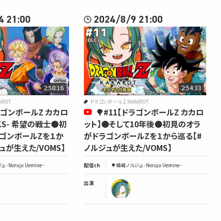
⸜🌳⸝‍ グッズはこっち
4 21:00
2024/8/9 21:00
https://voms.booth.pm/
⸜🌳⸝‍ VOMS公式HPはこっち
https://voms.net/
⸜🌳⸝‍ VOMS公式チャンネルはこっち
https://youtube.com/@VOMS_Project
2:58:16
2:54:33
••┈┈┈┈┈┈┈┈┈┈┈┈┈┈┈┈┈••
AROT
ドラゴンボール Z KAKAROT
ドラゴンボールZ カカロ
🌳#11【ドラゴンボールZ カカロ
✔️🔔 ✔️👍
#ノルジュが生えた
NKS- 希望の戦士🟠初
ット】🟠そして10年後🟠初見のオラ
ゴンボールZを１か
がドラゴンボールZを１から巡る【#
ュが生えた/VOMS】
ノルジュが生えた/VOMS】
- Noruju Uemine -
配信ch
🌳植峰ノルジュ - Noruju Uemine -
出演