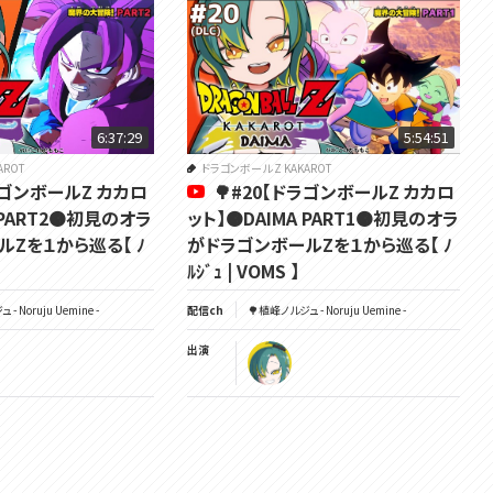
🟠戦慄の人造人間編🟠
１→ https://youtube.com/live/XAeEWXW70SM
２→ https://youtube.com/live/ra8MQYXHV40
３→ https://youtube.com/live/XFcNZeE5ZXM
🟠復活の魔人ブウ編🟠
１→ https://youtube.com/live/XZkoK6_nPow
6:37:29
5:54:51
２→ https://youtube.com/live/FtLvi8QLg5w
AROT
ドラゴンボール Z KAKAROT
３→ https://youtube.com/live/IGD1DgVZSss
ドラゴンボールZ カカロ
🌳#20【ドラゴンボールZ カカロ
▼DLC▼
 PART2🟠初見のオラ
ット】🟠DAIMA PART1🟠初見のオラ
Zを１から巡る【 ﾉ
がドラゴンボールZを１から巡る【 ﾉ
🟠そして10年後🟠
ﾙｼﾞｭ | VOMS 】
https://youtube.com/live/X_LUOrPP46A
- Noruju Uemine -
配信ch
🌳植峰ノルジュ - Noruju Uemine -
🟠-TRUNKS- 希望の戦士🟠
１→ https://youtube.com/live/OLLMaomd0dQ
出演
２→ https://youtube.com/live/O040D_UOgxs
〔 ‎ ‎ ｽﾍﾟｼｬﾙｻﾝｸｽｲﾗｽﾄ ‎ ‎ 〕
▶ｻﾑﾈ
こけだももこ ｻﾝ❤️‍🔥