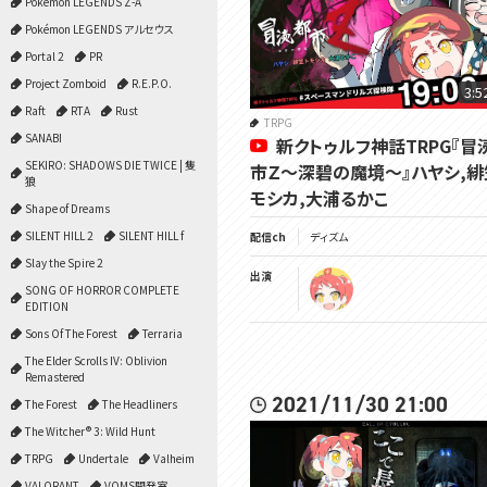
Pokémon LEGENDS Z-A
Pokémon LEGENDS アルセウス
Portal 2
PR
Project Zomboid
R.E.P.O.
3:5
Raft
RTA
Rust
TRPG
SANABI
新クトゥルフ神話TRPG『冒
SEKIRO: SHADOWS DIE TWICE | 隻
市Ｚ～深碧の魔境～』ハヤシ,緋
狼
モシカ,大浦るかこ
Shape of Dreams
SILENT HILL 2
SILENT HILL f
配信ch
ディズム
Slay the Spire 2
出演
SONG OF HORROR COMPLETE
EDITION
Sons Of The Forest
Terraria
The Elder Scrolls IV: Oblivion
Remastered
2021/11/30 21:00
The Forest
The Headliners
The Witcher® 3: Wild Hunt
TRPG
Undertale
Valheim
VALORANT
VOMS開発室