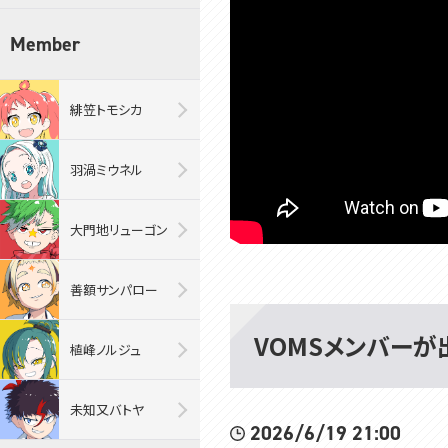
Member
緋笠トモシカ
羽渦ミウネル
大門地リューゴン
善額サンパロー
VOMSメンバーが
植峰ノルジュ
未知又バトヤ
2026/6/19 21:00