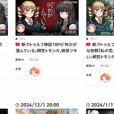
8:44
1:50:21
TRPG
TRPG
切
新クトゥルフ神話TRPG『何かが
新クトゥルフ
潜んでいる』緋笠トモシカ,御景ツキ
な依頼】私の恋
い』緋笠トモシ
配信ch
ディズム
配信ch
ディズム
出演
出演
2024/12/1 20:00
2024/1/1