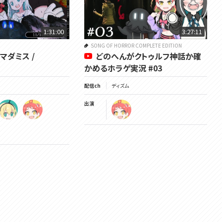
1:31:00
3:27:11
SONG OF HORROR COMPLETE EDITION
マダミス /
どのへんがクトゥルフ神話か確
かめるホラゲ実況 #03
配信ch
ディズム
出演