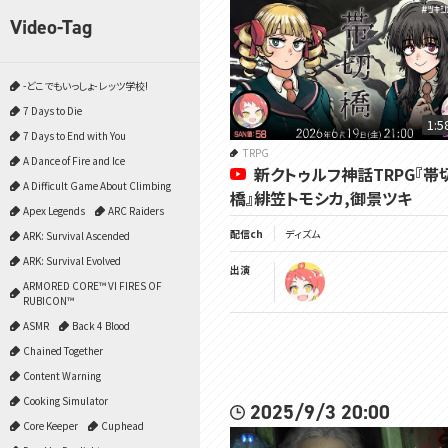
Video-Tag
-どこでもいっしょ- レッツ学校!
7 Days to Die
1:5
7 Days to End with You
TRPG
A Dance of Fire and Ice
新クトゥルフ神話TRPG『帯
A Difficult Game About Climbing
橋』緋笠トモシカ,御景ツキ
Apex Legends
ARC Raiders
配信ch
ディズム
ARK: Survival Ascended
ARK: Survival Evolved
出演
ARMORED CORE™ VI FIRES OF
RUBICON™
ASMR
Back 4 Blood
Chained Together
Content Warning
Cooking Simulator
2025/9/3 20:00
Core Keeper
Cuphead