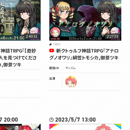
2:40:31
2:27:53
TRPG
神話TRPG『【奇妙
新クトゥルフ神話TRPG『アナロ
人を見つけてくださ
グノオワリ』緋笠トモシカ,御景ツキ
カ,御景ツキ
配信ch
ディズム
出演
7 20:00
2023/5/7 13:00