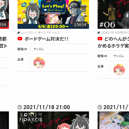
2:54
1:56:54
レッツプレイ！オインクゲームズ
SONG OF HORROR C
涜都
ボードゲーム対決だ！！
どのへんが
笠ト
かめるホラゲ実況
配信ch
ディズム
配信ch
ディズム
出演
出演
2021/11/18 21:00
2021/11/