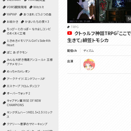
VOMS開発現場
Witch It
YAPYAP
あつまれ どうぶつの森
5
お絵かき
かまいたちの夜×3
TRPG
ちっぴーとのっぽー なかよしコンビ
クトゥルフ神話TRPG『ここ
のわくわく工場
生きて』緋笠トモシカ
ときめきメモリアル Girl's Side 4th
Heart
配信ch
ディズム
ぽこ あ ポケモン
みんな大好き塊魂アンコール＋ 王様
出演
プチメモリー
めっちゃカメレオン
アークナイツ：エンドフィールド
エスケープ フロム ダッコフ
オーバーウォッチ 2
キャプテン翼 RISE OF NEW
CHAMPIONS
キングダムハーツHD1.5+2.5リミック
ス
クアリー～悪夢のサマーキャンプ