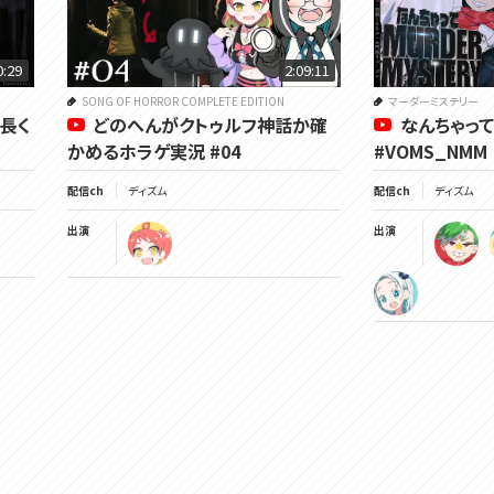
0:29
2:09:11
SONG OF HORROR COMPLETE EDITION
マーダーミステリー
で長く
どのへんがクトゥルフ神話か確
なんちゃって
かめるホラゲ実況 #04
#VOMS_NMM
配信ch
ディズム
配信ch
ディズム
出演
出演