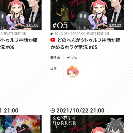
3:01:08
2:03:23
OMPLETE EDITION
SONG OF HORROR COMPLETE EDITION
クトゥルフ神話か確
どのへんがクトゥルフ神話か確
 #06
かめるホラゲ実況 #05
配信ch
ディズム
出演
1 21:00
2021/10/22 21:00