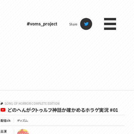
#voms_project
Share
SONG OF HORROR COMPLETE EDITION
どのへんがクトゥルフ神話か確かめるホラゲ実況 #01
配信ch
ディズム
出演