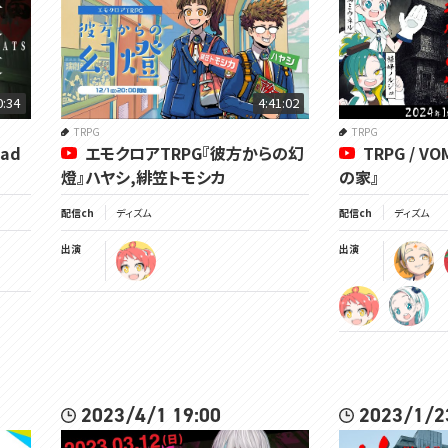
0:34
4:41:02
TRPG
TRPG
ad
エモクロアTRPG『彼方からの幻
TRPG / 
燈』ハヤシ,緋笠トモシカ
の家』
配信ch
ディズム
配信ch
ディズム
出演
出演
2023/4/1 19:00
2023/1/2