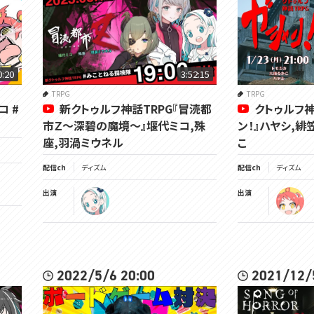
0:20
3:52:15
TRPG
TRPG
 #
新クトゥルフ神話TRPG『冒涜都
クトゥルフ神
市Ｚ～深碧の魔境～』堰代ミコ,殊
ン！』ハヤシ,緋
座,羽渦ミウネル
こ
配信ch
ディズム
配信ch
ディズム
出演
出演
2022/5/6 20:00
2021/12/