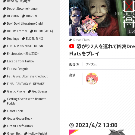
Dead by Daylight
Detroit Become Human
DEVOUR
Dinkum
Doki Doki Literature Club!
1:5
DOOM Eternal
DOOM(2016)
Duolingo
ELDEN RING
Dread Flats
恐がり２人を連れて凶寓Dre
ELDEN RING NIGHTREIGN
Flatsをプレイ
Enshrouded~霧の王国~
Escape from Tarkov
配信ch
ディズム
Faaast Penguin
出演
Fall Guys: Ultimate Knockout
FINAL FANTASY VII REMAKE
Gartic Phone
GeoGuessr
Getting Over It with Bennett
Foddy
Ghost Trick
Goose Goose Duck
2023/4/2 13:00
Grand Theft Auto V
Green Hell
Hollow Knight