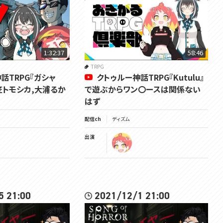
1:32:37
58:46
TRPG
話TRPG『ガシャ
クトゥルー神話TRPG『Kutulu』
笠トモシカ,大浦るか
で遊ぶからワン〇ースは関係ない
はず
配信ch
ディズム
出演
5 21:00
2021/12/1 21:00