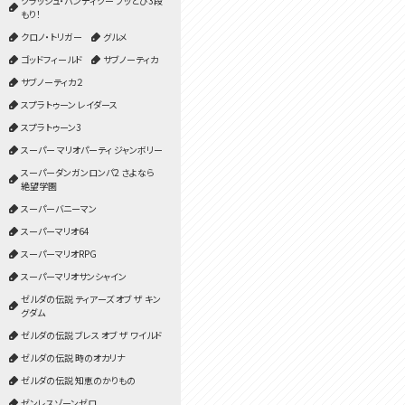
クラッシュ・バンディクー ブッとび3段
もり！
クロノ・トリガー
グルメ
ゴッドフィールド
サブノーティカ
サブノーティカ２
スプラトゥーン レイダース
スプラトゥーン3
スーパー マリオパーティ ジャンボリー
スーパーダンガンロンパ2 さよなら
絶望学園
スーパーバニーマン
スーパーマリオ64
スーパーマリオRPG
スーパーマリオサンシャイン
ゼルダの伝説 ティアーズ オブ ザ キン
グダム
ゼルダの伝説 ブレス オブ ザ ワイルド
ゼルダの伝説 時のオカリナ
ゼルダの伝説 知恵のかりもの
ゼンレスゾーンゼロ