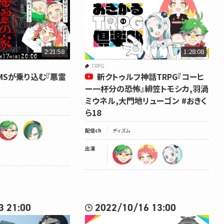
2:21:58
1:28:08
TRPG
VOMSが乗り込む『悪霊
新クトゥルフ神話TRPG『コーヒ
ー一杯分の恐怖』緋笠トモシカ,羽渦
ミウネル,大門地リューゴン #おきく
ら18
配信ch
ディズム
出演
3 21:00
2022/10/16 13:00