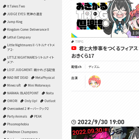
It Takes Two
JUDGE EYES：死神の遺言
Jump King
Kingdom Come: Deliverance II
1:3
Lethal Company
TRPG
Little Nightmares II -リトルナイトメ
君と大惨事をつくるフィアスコ
ア２-
おきくら17
LITTLE NIGHTMARES-リトルナイト
メア-
配信ch
ディズム
LOST JUDGMENT：裁かれざる記憶
MAD RAT DEAD
MetaPhysical
出演
Minecraft
Mini Motorways
NARAKA: BLADEPOINT
Noita
OMORI
Only Up!
Outlast
Overcooked 2 オーバークック2
Party Animals
PEAK
2022/9/30 19:00
Phasmophobia
Pokémon Champions