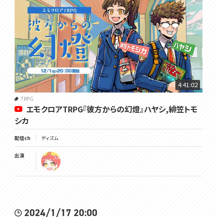
4:41:02
TRPG
エモクロアTRPG『彼方からの幻燈』ハヤシ,緋笠トモ
シカ
配信ch
ディズム
出演
2024/1/17 20:00