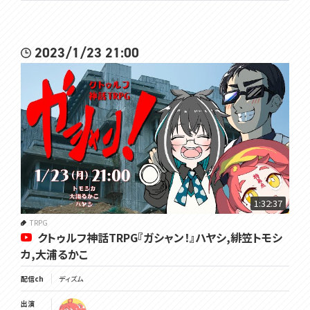
2023/1/23 21:00
1:32:37
TRPG
クトゥルフ神話TRPG『ガシャン！』ハヤシ,緋笠トモシ
カ,大浦るかこ
配信ch
ディズム
出演