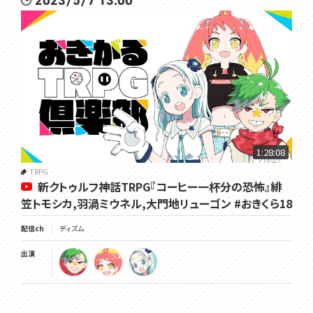
2023/5/7 13:00
1:28:08
TRPG
新クトゥルフ神話TRPG『コーヒー一杯分の恐怖』緋
笠トモシカ,羽渦ミウネル,大門地リューゴン #おきくら18
配信ch
ディズム
出演