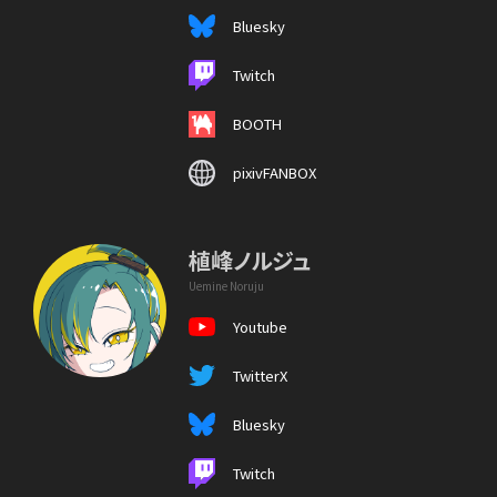
Bluesky
Twitch
BOOTH
pixivFANBOX
植峰ノルジュ
Uemine Noruju
Youtube
TwitterX
Bluesky
Twitch