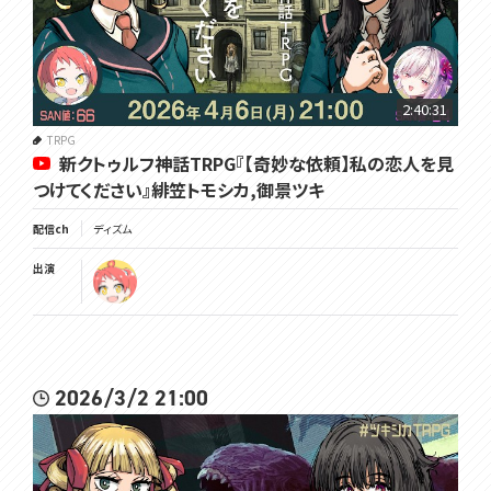
2:40:31
TRPG
新クトゥルフ神話TRPG『【奇妙な依頼】私の恋人を見
つけてください』緋笠トモシカ,御景ツキ
配信ch
ディズム
出演
2026/3/2 21:00