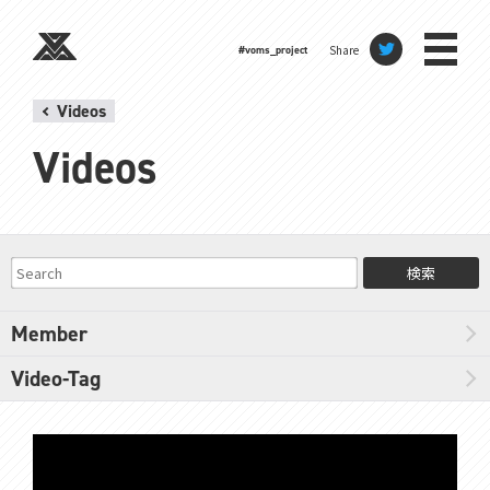
Share
#voms_project
Videos
Videos
検索
Member
Video-Tag