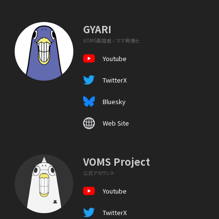
GYARI
VOMS創設者／ママ鳥博士
Youtube
TwitterX
Bluesky
Web Site
VOMS Project
公式アカウント
Youtube
TwitterX