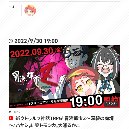
出演
2022/9/30 19:00
3:52:54
TRPG
新クトゥルフ神話TRPG『冒涜都市Ｚ～深碧の魔境
～』ハヤシ,緋笠トモシカ,大浦るかこ