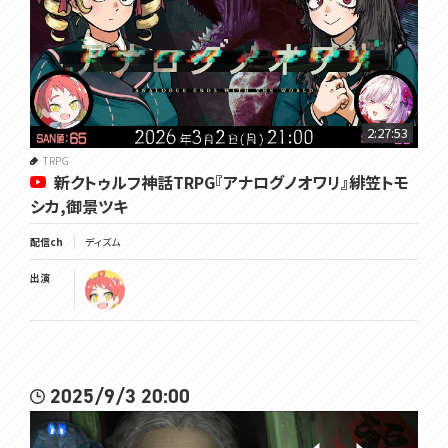
2:27:53
TRPG
新クトゥルフ神話TRPG『アナログノオワリ』緋笠トモ
シカ,御景ツキ
配信ch
ディズム
出演
2025/9/3 20:00