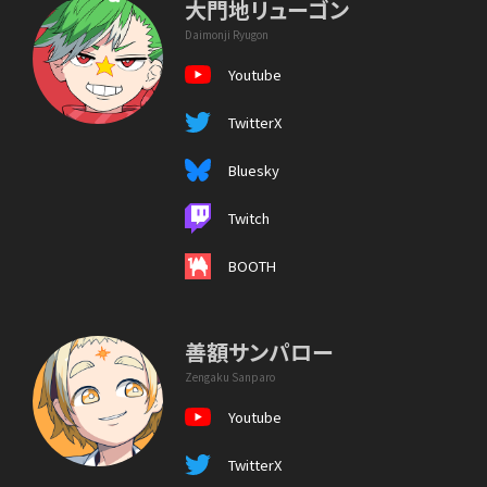
大門地リューゴン
Daimonji Ryugon
Youtube
TwitterX
Bluesky
Twitch
BOOTH
善額サンパロー
Zengaku Sanparo
Youtube
TwitterX