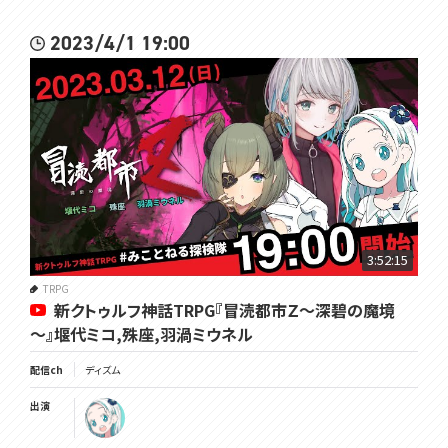
2023/4/1 19:00
3:52:15
TRPG
新クトゥルフ神話TRPG『冒涜都市Ｚ～深碧の魔境
～』堰代ミコ,殊座,羽渦ミウネル
配信ch
ディズム
出演