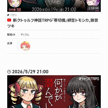
1:58:44
TRPG
新クトゥルフ神話TRPG『帯切橋』緋笠トモシカ,御景
ツキ
配信ch
ディズム
出演
2026/5/29 21:00