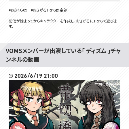
#おきくら09 #おきがるTRPG倶楽部
配信が始まってからキャラクターを作成し、おきがるにTRPGで遊びま
す。
緋笠トモシカ https://twitter.com/Tomoshika_H
大浦るかこ https://twitter.com/Rukako_Oura
VOMSメンバーが出演している「 ディズム 」チャ
KP：ディズム
ンネルの動画
配信画面：da-ya
こちらのリンクから、ディズムチャンネルのメンバーになることができま
2026/6/19 21:00
す。特典については、リンク先をご覧ください。
https://www.youtube.com/DizmKDC/join