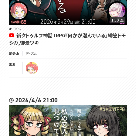
1:50:21
TRPG
新クトゥルフ神話TRPG『何かが潜んでいる』緋笠トモ
シカ,御景ツキ
配信ch
ディズム
出演
2026/4/6 21:00