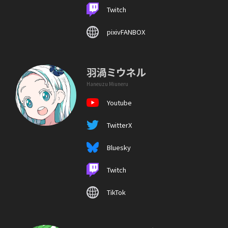
Twitch
pixivFANBOX
羽渦ミウネル
Haneuzu Miuneru
Youtube
TwitterX
Bluesky
Twitch
TikTok