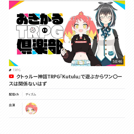
58:46
TRPG
クトゥルー神話TRPG『Kutulu』で遊ぶからワン〇ー
スは関係ないはず
配信ch
ディズム
出演