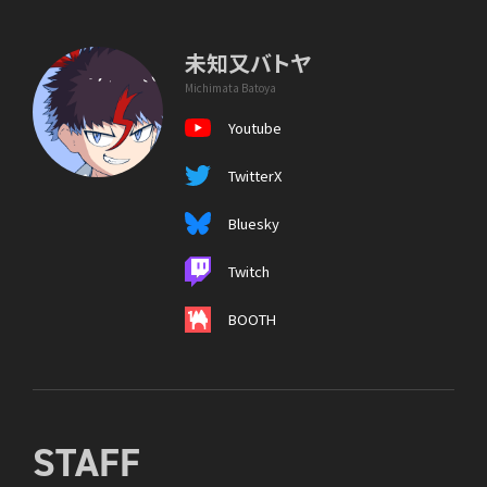
未知又バトヤ
Michimata Batoya
Youtube
TwitterX
Bluesky
Twitch
BOOTH
STAFF