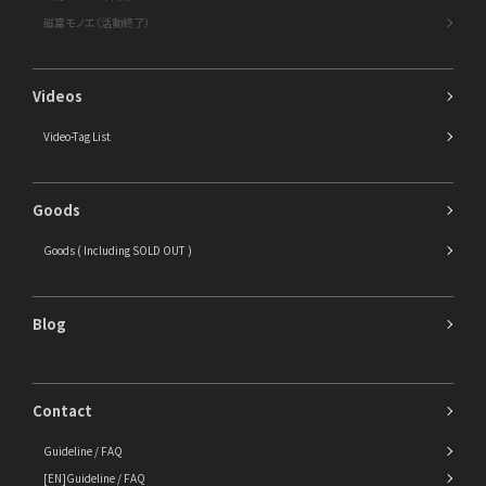
磁富モノエ（活動終了）
Videos
Video-Tag List
Goods
Goods ( Including SOLD OUT )
Blog
Contact
Guideline / FAQ
[EN]Guideline / FAQ