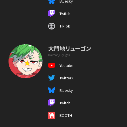
Bluesky
Twitch
TikTok
大門地リューゴン
Daimonji Ryugon
Youtube
TwitterX
Bluesky
Twitch
BOOTH