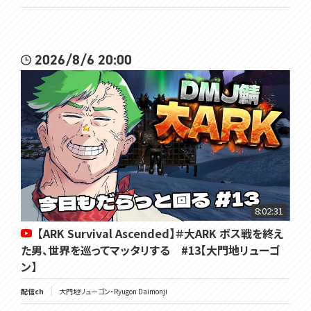
2026/8/6 20:00
8:02:31
【ARK Survival Ascended】＃大ARK ボス戦を終え
た男、世界を巡ってマッタリする #13【大門地リューゴ
ン】
配信ch
大門地リューゴン・Ryugon Daimonji