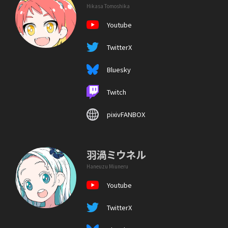
Hikasa Tomoshika
Youtube
TwitterX
Bluesky
Twitch
pixivFANBOX
羽渦ミウネル
Haneuzu Miuneru
Youtube
TwitterX