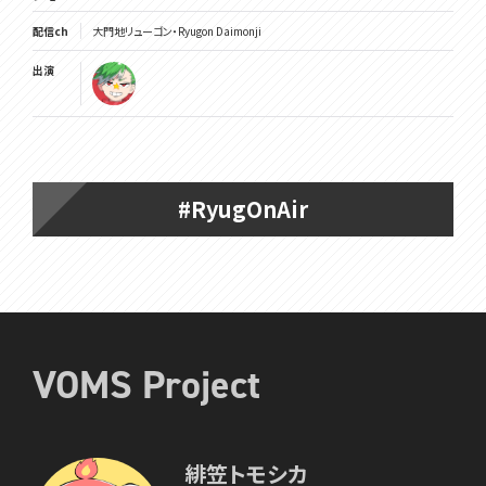
配信ch
大門地リューゴン・Ryugon Daimonji
出演
#RyugOnAir
VOMS Project
緋笠トモシカ