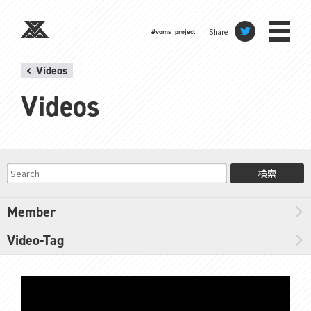
Share
#voms_project
Videos
Videos
検索
Member
Video-Tag