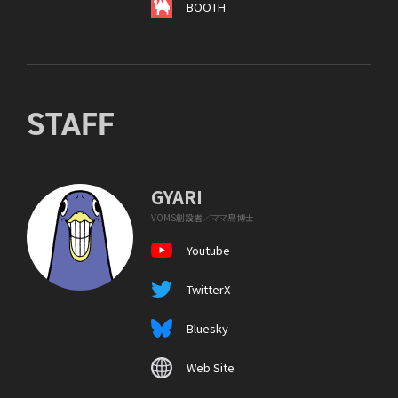
BOOTH
STAFF
GYARI
VOMS創設者／ママ鳥博士
Youtube
TwitterX
Bluesky
Web Site