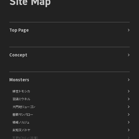
Site Map
Top Page
Concept
Monsters
緋笠トモシカ
羽渦ミウネル
大門地リューゴン
善額サンパロー
植峰ノルジュ
未知又バトヤ
天野ピカミィ（卒業）