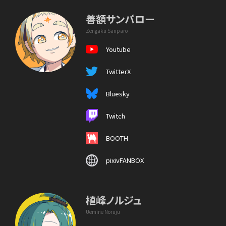
善額サンパロー
Zengaku Sanparo
Youtube
TwitterX
Bluesky
Twitch
BOOTH
pixivFANBOX
植峰ノルジュ
Uemine Noruju