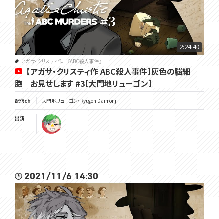
2:24:40
アガサ・クリスティ作 『ABC殺人事件』
【アガサ・クリスティ作 ABC殺人事件】灰色の脳細
胞 お見せします #3【大門地リューゴン】
配信ch
大門地リューゴン・Ryugon Daimonji
出演
2021/11/6 14:30