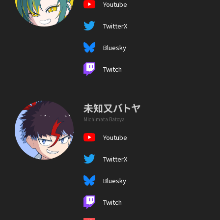
Youtube
TwitterX
Bluesky
Twitch
未知又バトヤ
Michimata Batoya
Youtube
TwitterX
Bluesky
Twitch