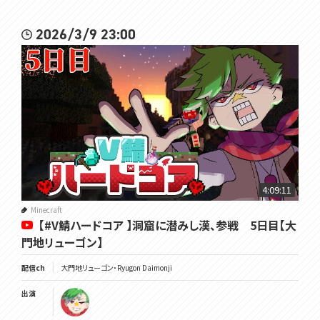
2026/3/9 23:00
4:09:11
Minecraft
【#V鯖ハードコア 】洞窟に潜みし漢、参戦 5日目【大
門地リューゴン】
配信ch
大門地リューゴン・Ryugon Daimonji
出演