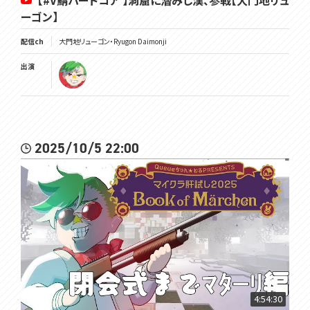
【#V鯖ハードコア 】洞窟に潜みし漢、参戦【大門地リュ
ーゴン】
配信ch
大門地リューゴン・Ryugon Daimonji
出演
2025/10/5 22:00
4:54:30