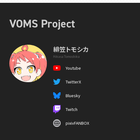
VOMS Project
緋笠トモシカ
Hikasa Tomoshika
Youtube
TwitterX
Bluesky
Twitch
pixivFANBOX