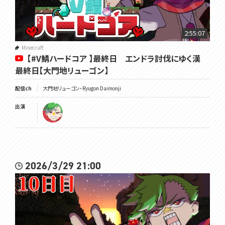
2:55:07
Minecraft
【#V鯖ハードコア 】最終日 エンドラ討伐にゆく漢
最終日【大門地リューゴン】
配信ch
大門地リューゴン・Ryugon Daimonji
出演
2026/3/29 21:00