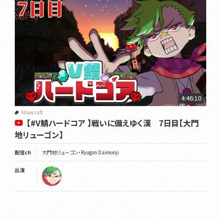
4:46:10
Minecraft
【#V鯖ハードコア 】戦いに備えゆく漢 7日目【大門
地リューゴン】
配信ch
大門地リューゴン・Ryugon Daimonji
出演