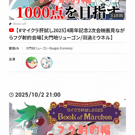
3:10:35
Minecraft
【#マイクラ肝試し2025】4周年記念2次会映画見なが
らフグ射的会場【大門地リューゴン/羽渦ミウネル】
配信ch
大門地リューゴン・Ryugon Daimonji
出演
2025/10/2 21:00