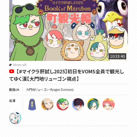
10:33:40
Minecraft
【#マイクラ肝試し2025】初日をVOMS全員で観光し
てゆく漢【大門地リューゴン視点】
配信ch
大門地リューゴン・Ryugon Daimonji
出演