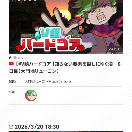
2:43:10
Minecraft
【#V鯖ハードコア 】知らない要素を探しにゆく漢 8
日目【大門地リューゴン】
配信ch
大門地リューゴン・Ryugon Daimonji
出演
2026/3/20 18:30