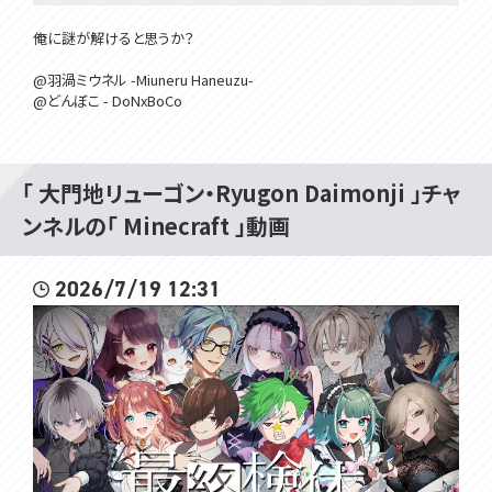
俺に謎が解けると思うか？
@羽渦ミウネル -Miuneru Haneuzu-
@どんぼこ - DoNxBoCo
他の配信者の方の迷惑になるような行為はご遠慮ください！
プレイさせていただいた脱出MAP：【謎解き・脱出マップ】彷徨ノ時 【1.1
「 大門地リューゴン・Ryugon Daimonji 」チャ
7】
ンネルの「 Minecraft 」動画
http://world-minecraft.com/archives/88376151.html
GYARI博士の新曲「Hello VOMS」も聴いてくれ！
2026/7/19 12:31
https://youtu.be/Xh0C4lic3fM
Membership is here!! メンバーシップはここ！
https://www.youtube.com/channel/UCivD...
所属：#VOMSProject
チャンネル：https://www.youtube.com/channel/UCdMp...
Twitter：https://twitter.com/VOMS_Project
HP：https://voms.net/