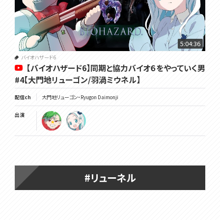
5:04:36
バイオハザード6
【バイオハザード6】同期と協力バイオ６をやっていく男
#4【大門地リューゴン/羽渦ミウネル】
配信ch
大門地リューゴン・Ryugon Daimonji
出演
#リューネル