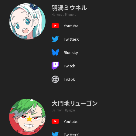
羽渦ミウネル
Haneuzu Miuneru
Youtube
TwitterX
Bluesky
Twitch
TikTok
大門地リューゴン
Daimonji Ryugon
Youtube
TwitterX