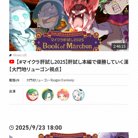
2:46:15
Minecraft
【#マイクラ肝試し2025】肝試し本編で優勝していく漢
【大門地リューゴン視点】
配信ch
大門地リューゴン・Ryugon Daimonji
出演
2025/9/23 18:00