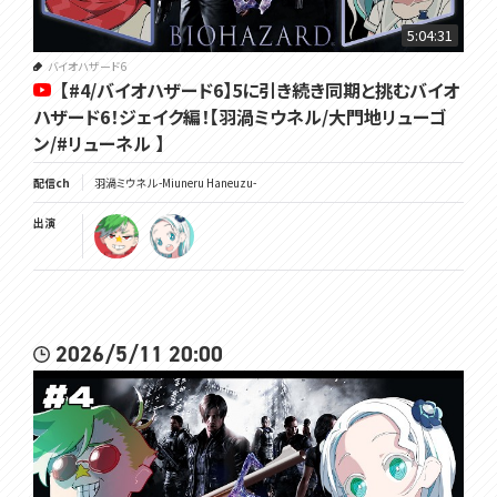
5:04:31
バイオハザード6
【#4/バイオハザード6】5に引き続き同期と挑むバイオ
ハザード6！ジェイク編！【羽渦ミウネル/大門地リューゴ
ン/#リューネル 】
配信ch
羽渦ミウネル -Miuneru Haneuzu-
出演
2026/5/11 20:00