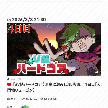
2026/3/8 21:30
6:35:41
Minecraft
【#V鯖ハードコア 】洞窟に潜みし漢、参戦 ４日目【大
門地リューゴン】
配信ch
大門地リューゴン・Ryugon Daimonji
出演