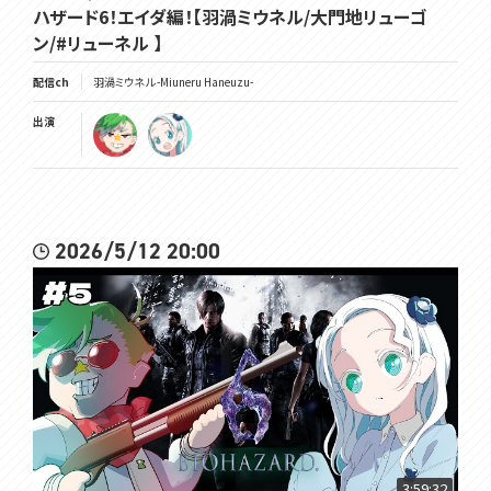
ハザード6！エイダ編！【羽渦ミウネル/大門地リューゴ
ン/#リューネル 】
配信ch
羽渦ミウネル -Miuneru Haneuzu-
出演
2026/5/12 20:00
3:59:32