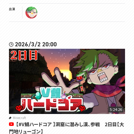
出演
2026/3/2 20:00
5:24:26
Minecraft
【#V鯖ハードコア 】洞窟に潜みし漢、参戦 2日目【大
門地リューゴン】