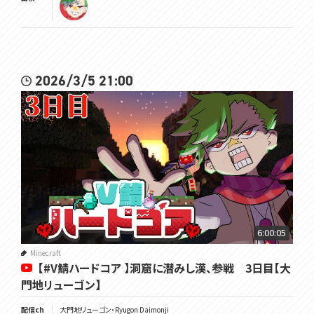
2026/3/5 21:00
6:00:05
Minecraft
【#V鯖ハードコア 】洞窟に潜みし漢、参戦 3日目【大
門地リューゴン】
配信ch
大門地リューゴン・Ryugon Daimonji