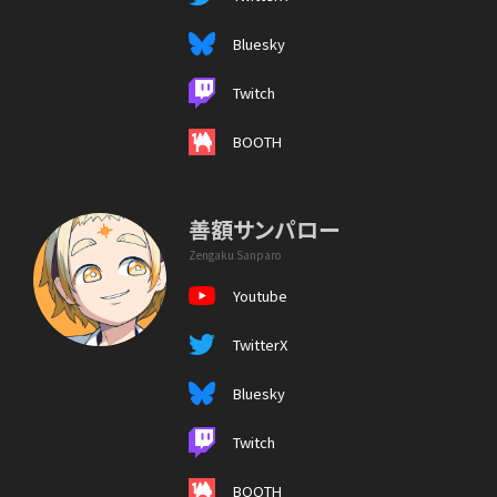
Bluesky
Twitch
BOOTH
善額サンパロー
Zengaku Sanparo
Youtube
TwitterX
Bluesky
Twitch
BOOTH