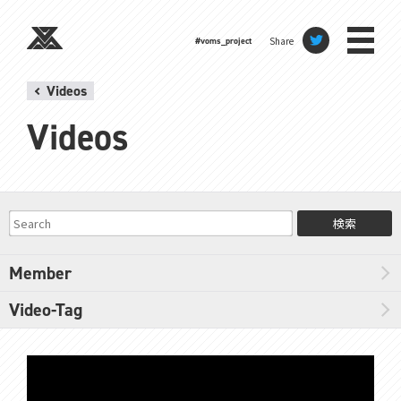
Share
#voms_project
Videos
Videos
検索
Member
Video-Tag